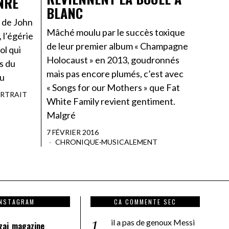
NRE
BLANC
e de John
Mâché moulu par le succès toxique
l’égérie
de leur premier album « Champagne
ol qui
Holocaust » en 2013, goudronnés
s du
mais pas encore plumés, c’est avec
ou
« Songs for our Mothers » que Fat
RTRAIT
White Family revient gentiment.
Malgré
7 FÉVRIER 2016
CHRONIQUE
·
MUSICALEMENT
INSTAGRAM
CA COMMENTE SEC
il a pas de genoux Messi
zai_magazine