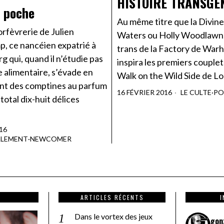
HISTOIRE TRANSGE
 poche
Au même titre que la Divin
’orfèvrerie de Julien
Waters ou Holly Woodlawn, 
, ce nancéien expatrié à
trans de la Factory de Warh
 qui, quand il n’étudie pas
inspira les premiers couplet
e alimentaire, s’évade en
Walk on the Wild Side de L
t des comptines au parfum
16 FÉVRIER 2016
LE CULTE
·
PO
total dix-huit délices
16
ALEMENT
·
NEWCOMER
ARTICLES RÉCENTS
Dans le vortex des jeux
gon