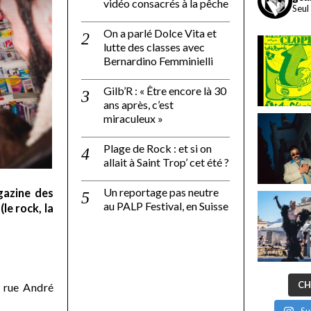
vidéo consacrés à la pêche
Seul
On a parlé Dolce Vita et
lutte des classes avec
Bernardino Femminielli
Gilb’R : « Être encore là 30
ans après, c’est
miraculeux »
Plage de Rock : et si on
allait à Saint Trop’ cet été ?
Un reportage pas neutre
gazine des
au PALP Festival, en Suisse
le rock, la
CH
 rue André