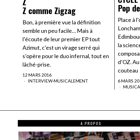
Z
Pop de
Z comme Zigzag
Place à l
Bon, à première vue la définition
Lonchamp
semble un peu facile… Mais à
Edimbourg
l’écoute de leur premier EP tout
la scienc
Azimut, c’est un virage serré qui
composan
s’opère pour le duo infernal, tout en
d’OZ. Au 
lâché-prise.
couteau
12 MARS 2016
INTERVIEW
·
MUSICALEMENT
6 MARS 20
MUSIC
A PROPOS