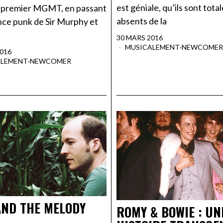
est géniale, qu’ils sont tot
e premier MGMT, en passant
absents de la
nce punk de Sir Murphy et
30 MARS 2016
MUSICALEMENT
·
NEWCOMER
2016
ALEMENT
·
NEWCOMER
AND THE MELODY
ROMY & BOWIE : UN