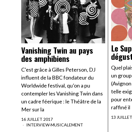
Le Su
Vanishing Twin au pays
dégust
des amphibiens
Quel plai
C’est grâce à Gilles Peterson, DJ
un group
influent de la BBC fondateur du
(Avignon
Worldwide festival, qu’on a pu
telle exi
contempler les Vanishing Twin dans
pour ent
un cadre féerique : le Théâtre de la
raffiné il
Mer sur la
13 JUILLE
16 JUILLET 2017
INTERVIEW
·
MUSICALEMENT