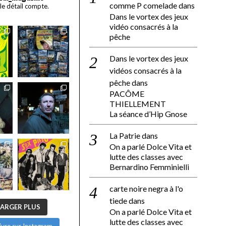
comme P comelade
dans
 le détail compte.
Dans le vortex des jeux
vidéo consacrés à la
pêche
Dans le vortex des jeux
vidéos consacrés à la
pêche
dans
PACÔME
THIELLEMENT
La séance d’Hip Gnose
La Patrie
dans
On a parlé Dolce Vita et
lutte des classes avec
Bernardino Femminielli
carte noire negra à l'o
tiede
dans
ARGER PLUS
On a parlé Dolce Vita et
lutte des classes avec