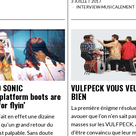
3 JUILLET 2017
INTERVIEW
·
MUSICALEMENT
 SONIC
VULFPECK VOUS VE
platform boots are
BIEN
or flyin’
La première énigme résolue,
avouer que l’on n’en sait pa
fait en effet une dizaine
masses sur les VULFPECK. 
 qu’un grand retour du
d’être convaincu que leur 
st palpable. Sans doute