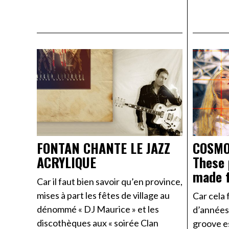
FONTAN CHANTE LE JAZZ
COSMO
ACRYLIQUE
These 
made f
Car il faut bien savoir qu’en province,
mises à part les fêtes de village au
Car cela 
dénommé « DJ Maurice » et les
d’années
discothèques aux « soirée Clan
groove e