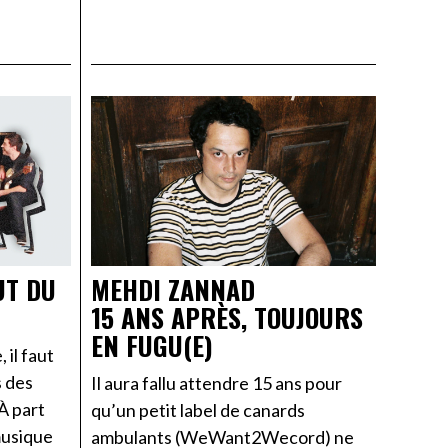
UT DU
MEHDI ZANNAD
15 ANS APRÈS, TOUJOURS
EN FUGU(E)
 il faut
s des
Il aura fallu attendre 15 ans pour
À part
qu’un petit label de canards
musique
ambulants (WeWant2Wecord) ne