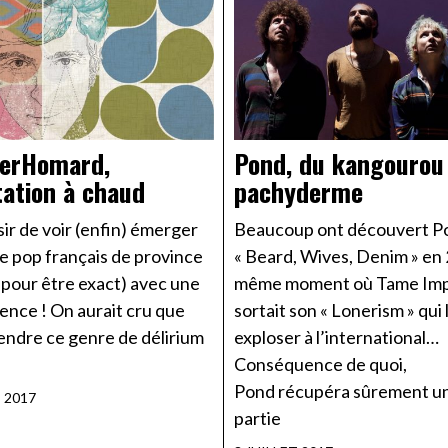
perHomard,
Pond, du kangourou
ation à chaud
pachyderme
sir de voir (enfin) émerger
Beaucoup ont découvert P
e pop français de province
« Beard, Wives, Denim » en
 pour être exact) avec une
même moment où Tame Imp
gence ! On aurait cru que
sortait son « Lonerism » qui l
endre ce genre de délirium
exploser à l’international…
Conséquence de quoi,
Pond récupéra sûrement u
T 2017
partie