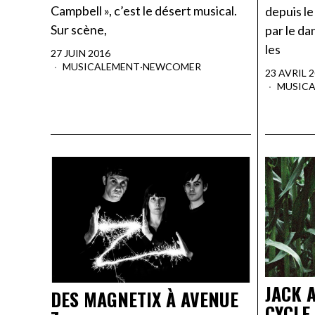
Campbell », c’est le désert musical.
depuis l
Sur scène,
par le da
les
27 JUIN 2016
MUSICALEMENT
·
NEWCOMER
23 AVRIL 
MUSIC
JACK 
DES MAGNETIX À AVENUE
CYCLE