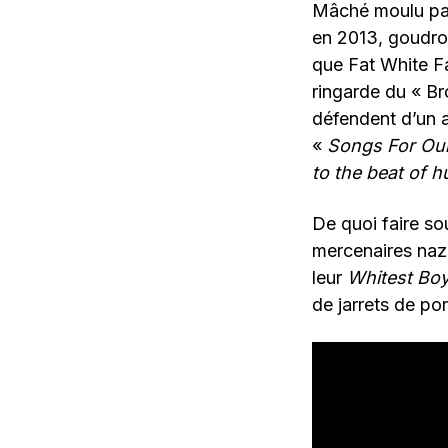
Mâché moulu par
en 2013, goudro
que Fat White Fa
ringarde du « Br
défendent d’un a
«
Songs For Our 
to the beat of 
De quoi faire so
mercenaires naz
leur
Whitest Boy
de jarrets de p