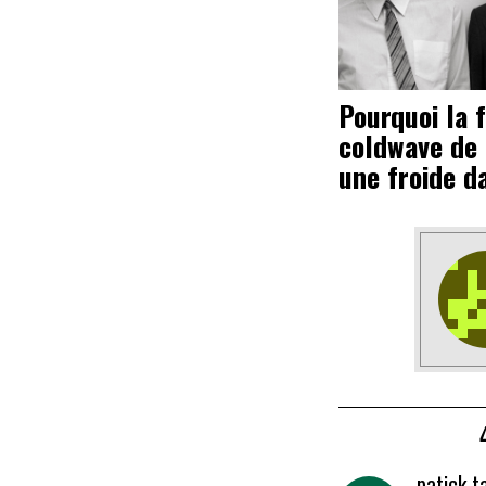
Pourquoi la 
coldwave de 
une froide d
patick t