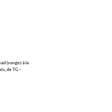
ead (songez à la
ts, de TG –