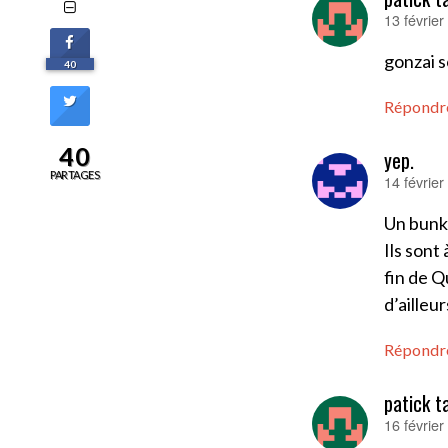
13 févrie
dit :
gonzai s
40
Répondr
40
yep.
PARTAGES
14 févrie
dit :
Un bunk
Ils sont
fin de Q
d’ailleu
Répondr
patick t
16 févrie
dit :