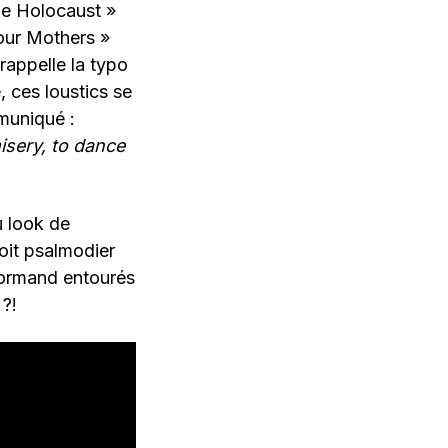
ne Holocaust »
our Mothers »
rappelle la typo
, ces loustics se
mmuniqué :
misery, to dance
u look de
 voit psalmodier
normand entourés
?!