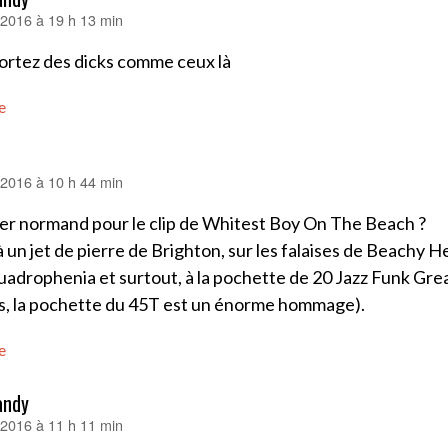
r 2016 à 19 h 13 min
ortez des dicks comme ceux là
e
r 2016 à 10 h 44 min
er normand pour le clip de Whitest Boy On The Beach ?
 à un jet de pierre de Brighton, sur les falaises de Beachy H
uadrophenia et surtout, à la pochette de 20 Jazz Funk Grea
rs, la pochette du 45T est un énorme hommage).
e
andy
r 2016 à 11 h 11 min