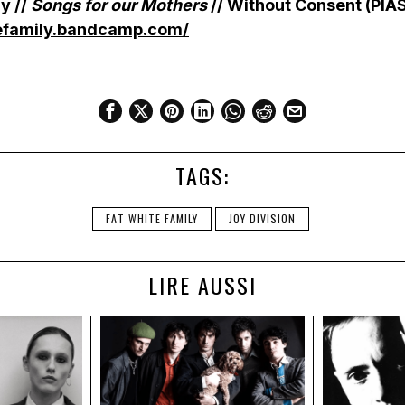
y //
Songs for our Mothers
// Without Consent (PIA
tefamily.bandcamp.com/
TAGS:
FAT WHITE FAMILY
JOY DIVISION
LIRE AUSSI