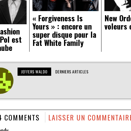
« Forgiveness Is
New Orde
Yours » : encore un
voleurs
fashion
super disque pour la
Pol est
Fat White Family
aube
JEFFERS WALDO
DERNIERS ARTICLES
4 COMMENTS
LAISSER UN COMMENTAIR
andy