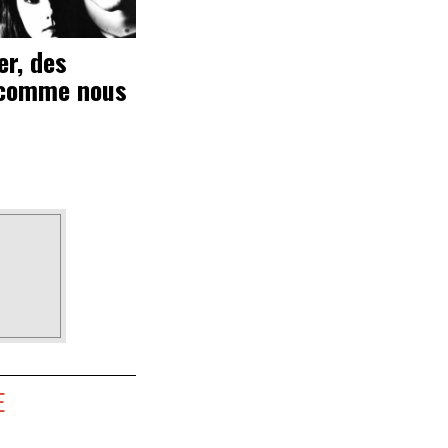
r, des
 comme nous
E