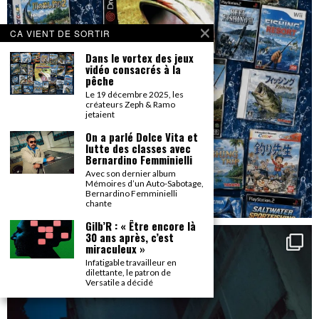
CA VIENT DE SORTIR
Dans le vortex des jeux
vidéo consacrés à la
pêche
Le 19 décembre 2025, les
créateurs Zeph & Ramo
jetaient
On a parlé Dolce Vita et
lutte des classes avec
Bernardino Femminielli
Avec son dernier album
Mémoires d’un Auto-Sabotage,
Bernardino Femminielli
chante
Gilb’R : « Être encore là
30 ans après, c’est
miraculeux »
Infatigable travailleur en
dilettante, le patron de
Versatile a décidé