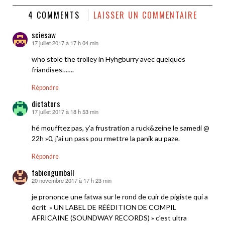
4 COMMENTS
LAISSER UN COMMENTAIRE
sciesaw
17 juillet 2017 à 17 h 04 min
dit :
who stole the trolley in Hyhgburry avec quelques
friandises…….
Répondre
dictators
17 juillet 2017 à 18 h 53 min
dit :
hé moufftez pas, y’a frustration a ruck&zeine le samedi @
22h »0, j’ai un pass pou rmettre la panik au paze.
Répondre
fabiengumball
20 novembre 2017 à 17 h 23 min
dit :
je prononce une fatwa sur le rond de cuir de pigiste qui a
écrit » UN LABEL DE RÉÉDITION DE COMPIL
AFRICAINE (SOUNDWAY RECORDS) » c’est ultra