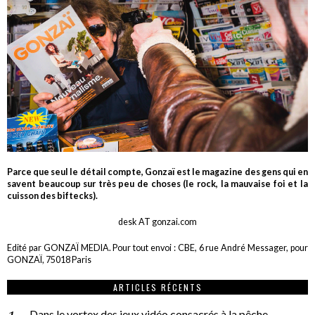
Parce que seul le détail compte, Gonzaï est le magazine des gens qui en
savent beaucoup sur très peu de choses (le rock, la mauvaise foi et la
cuisson des biftecks).
desk AT gonzai.com
Edité par GONZAÏ MEDIA. Pour tout envoi : CBE, 6 rue André Messager, pour
GONZAÏ, 75018 Paris
ARTICLES RÉCENTS
Dans le vortex des jeux vidéo consacrés à la pêche