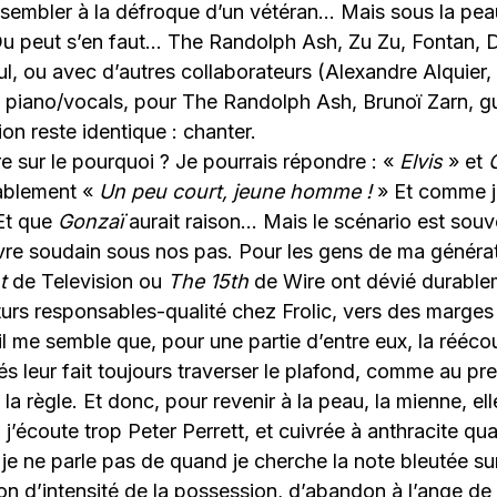
embler à la défroque d’un vétéran… Mais sous la peau
Ou peut s’en faut… The Randolph Ash, Zu Zu, Fontan, 
ul, ou avec d’autres collaborateurs (Alexandre Alquier,
 piano/vocals, pour The Randolph Ash, Brunoï Zarn, gu
on reste identique : chanter.
e sur le pourquoi ? Je pourrais répondre : «
Elvis
» et
ablement «
Un peu court, jeune homme !
» Et comme je
Et que
Gonzaï
aurait raison… Mais le scénario est souve
vre soudain sous nos pas. Pour les gens de ma générat
t
de Television ou
The 15th
de Wire ont dévié durable
uturs responsables-qualité chez Frolic, vers des marges
il me semble que, pour une partie d’entre eux, la rééco
s leur fait toujours traverser le plafond, comme au pr
a règle. Et donc, pour revenir à la peau, la mienne, ell
’écoute trop Peter Perrett, et cuivrée à anthracite qu
e ne parle pas de quand je cherche la note bleutée sur
on d’intensité de la possession, d’abandon à l’ange de