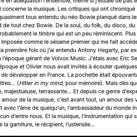
re en adéquation l’ensemble, même si j’essaie de pas 
i concerne la musique. Les critiques qui ont chroniqué
quasiment tous entendu du néo Bowie planqué dans les 
 de tout chez Bowie. De la soul, du folk, du disco, du
robablement le timbre qui est un peu réminiscent. Plus
st imposée comme le sésame premier qui me fait accéde
a première fois où j’ai entendu Antony Hegarty, par e
à l’époque gérant de Volvox Music. J’étais avec Eric S
’époque et Olivier nous avait invités à écouter quelques
e de développer en France. La pochette était épouvant
itres… (
Hitler in my mind
, pour mémoire). Mais dès que
e, majestueuse, terrassante… Et depuis ce genre d’expé
mour de la musique, c’est avant tout, un amour des vo
rect avec l’âme de quelqu’un, l’ambassadeur du monde inv
acun d’entre nous. Et la musique, l’instrumentation qui s
e la garniture, le récipient, l’ustensile…