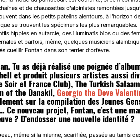
haînes et de chaussettes d’alpinistes remontées jusqu
souvent dans les petits patelins alentours, à l’horizon 
, que se trouvent les spécimens les plus remarquables.
tils hippies en autarcie, des illuminatis bios ou des fe
ernales et parfois, même, quelques musiciens alambi
s cueillir Fontan dans son terrier d’orfèvre.
an. Tu as déjà réalisé une poignée d’albu
ell et produit plusieurs artistes aussi di
e Soir et France Club), The Turkish Salaa
n of the Danakil,
Georgio the Dove Valenti
lement sur la compilation des Jeunes Gen
… Ce nouveau projet, Fontan, c’est une ma
euve ? D’endosser une nouvelle identité ?
e peau, même si la mienne, scarifiée, passée au tamis de