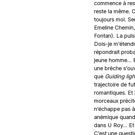
commence à ress
reste la même. 
toujours moi. Se
Emeline Chemin,
Fontan). La pulsi
Dois-je m’étendr
répondrait prob
jeune homme… 
une brèche s’ou
que
Guiding ligh
trajectoire de f
romantiques. Et 
morceaux précité
n’échappe pas à l
anémique quand j
dans U Roy… Et j
C’est une questi