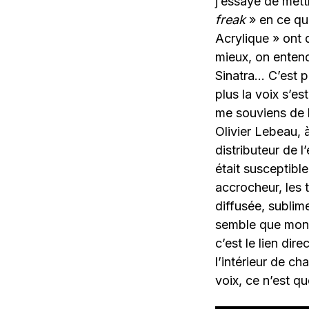
j’essaye de mett
freak
» en ce qu
Acrylique » ont 
mieux, on entend
Sinatra… C’est p
plus la voix s’e
me souviens de l
Olivier Lebeau, 
distributeur de l
était susceptibl
accrocheur, les t
diffusée, sublim
semble que mon a
c’est le lien di
l’intérieur de ch
voix, ce n’est qu