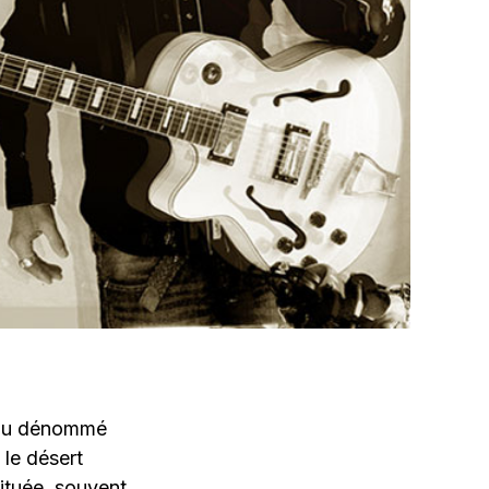
ge au dénommé
 le désert
tituée, souvent