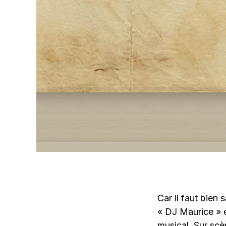
Car il faut bien
« DJ Maurice » e
musical. Sur scè