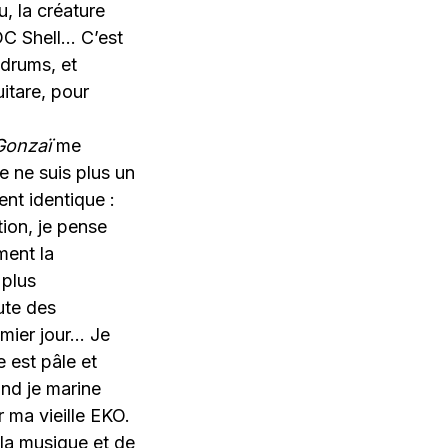
, la créature
DC Shell… C’est
 drums, et
itare, pour
Gonzaï
me
 ne suis plus un
nt identique :
ion, je pense
ment la
 plus
ute des
emier jour… Je
e est pâle et
and je marine
 ma vieille EKO.
 la musique et de