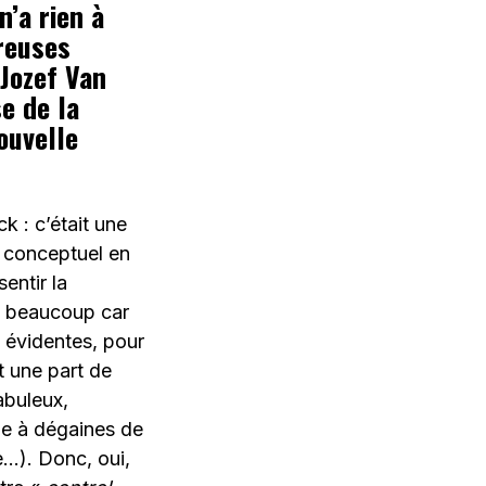
n’a rien à
breuses
 Jozef Van
e de la
ouvelle
ck : c’était une
us conceptuel en
entir la
e beaucoup car
, évidentes, pour
nt une part de
abuleux,
pe à dégaines de
…). Donc, oui,