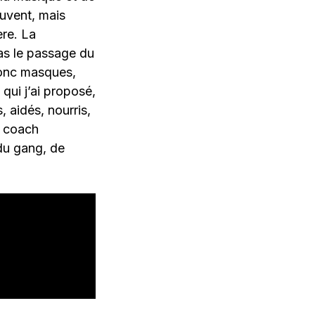
ouvent, mais
ère. La
pas le passage du
Donc masques,
qui j’ai proposé,
 aidés, nourris,
e coach
 du gang, de