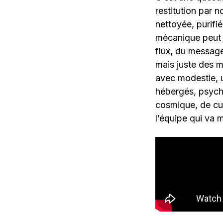
restitution par 
nettoyée, purifi
mécanique peut ê
flux, du messag
mais juste des m
avec modestie, u
hébergés, psycha
cosmique, de cui
l’équipe qui va m