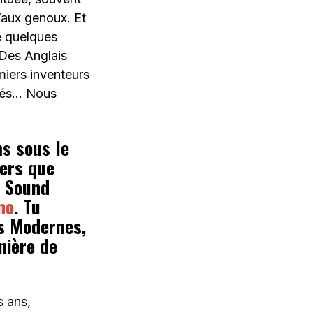
’aux genoux. Et
de quelques
 Des Anglais
rmiers inventeurs
qués… Nous
ms sous le
vers que
m Sound
no
. Tu
s Modernes,
nière de
s ans,