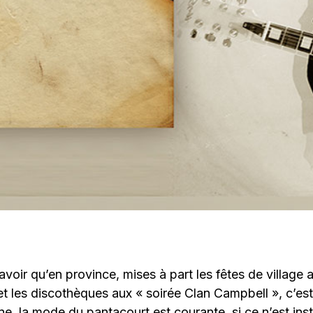
 savoir qu’en province, mises à part les fêtes de villa
t les discothèques aux « soirée Clan Campbell », c’est
ne, la mode du pantacourt est courante, si ce n’est ins