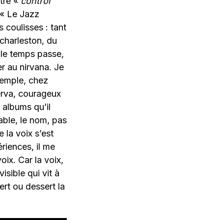
être «
control
 « Le Jazz
coulisses : tant
 charleston, du
 le temps passe,
r au nirvana. Je
xemple, chez
erva, courageux
 albums qu’il
able, le nom, pas
 la voix s’est
riences, il me
ix. Car la voix,
isible qui vit à
ert ou dessert la