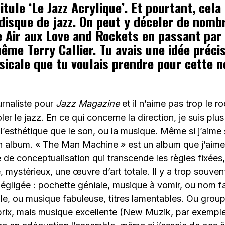
itule ‘Le Jazz Acrylique’. Et pourtant, cela 
 disque de jazz. On peut y déceler de nom
e Air aux Love and Rockets en passant par
me Terry Callier. Tu avais une idée précis
sicale que tu voulais prendre pour cette n
urnaliste pour
Jazz Magazine
et il n’aime pas trop le ro
ler le jazz. En ce qui concerne la direction, je suis pl
l’esthétique que le son, ou la musique. Même si j’aime s
un album. « The Man Machine » est un album que j’aim
 de conceptualisation qui transcende les règles fixées
e, mystérieux, une œuvre d’art totale. Il y a trop souve
négligée : pochette géniale, musique à vomir, ou nom f
le, ou musique fabuleuse, titres lamentables. Ou grou
prix, mais musique excellente (New Muzik, par exemple