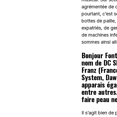
agrémentée de c
pourtant, c’est 
bottes de paille
expatriés, de gen
de machines inf
sommes ainsi allé
Bonjour Font
nom de DC Sh
Franz (Franc
System, Daw
apparais éga
entre autres
faire peau n
Il s’agit bien d