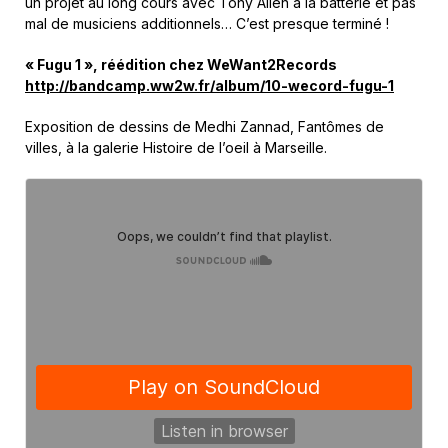
un projet au long cours avec Tony Allen à la batterie et pas
mal de musiciens additionnels… C’est presque terminé !
« Fugu 1 », réédition chez WeWant2Records
http://bandcamp.ww2w.fr/album/10-wecord-fugu-1
Exposition de dessins de Medhi Zannad, Fantômes de
villes, à la galerie Histoire de l’oeil à Marseille.