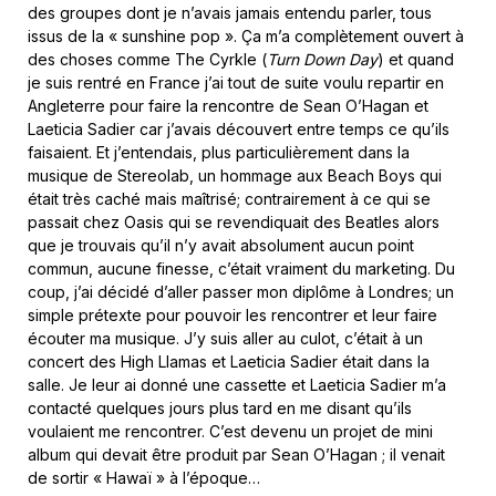
des groupes dont je n’avais jamais entendu parler, tous
issus de la « sunshine pop ». Ça m’a complètement ouvert à
des choses comme The Cyrkle (
Turn Down Day
) et quand
je suis rentré en France j’ai tout de suite voulu repartir en
Angleterre pour faire la rencontre de Sean O’Hagan et
Laeticia Sadier car j’avais découvert entre temps ce qu’ils
faisaient. Et j’entendais, plus particulièrement dans la
musique de Stereolab, un hommage aux Beach Boys qui
était très caché mais maîtrisé; contrairement à ce qui se
passait chez Oasis qui se revendiquait des Beatles alors
que je trouvais qu’il n’y avait absolument aucun point
commun, aucune finesse, c’était vraiment du marketing. Du
coup, j’ai décidé d’aller passer mon diplôme à Londres; un
simple prétexte pour pouvoir les rencontrer et leur faire
écouter ma musique. J’y suis aller au culot, c’était à un
concert des High Llamas et Laeticia Sadier était dans la
salle. Je leur ai donné une cassette et Laeticia Sadier m’a
contacté quelques jours plus tard en me disant qu’ils
voulaient me rencontrer. C’est devenu un projet de mini
album qui devait être produit par Sean O’Hagan ; il venait
de sortir « Hawaï » à l’époque…