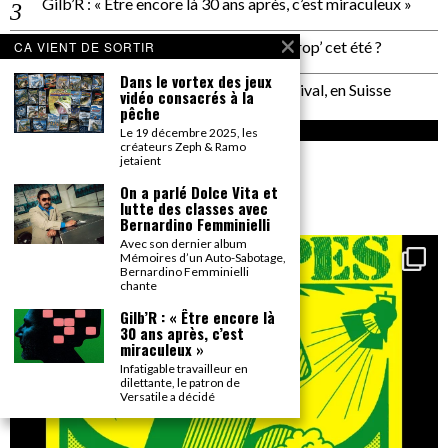
Gilb’R : « Être encore là 30 ans après, c’est miraculeux »
Plage de Rock : et si on allait à Saint Trop’ cet été ?
CA VIENT DE SORTIR
Dans le vortex des jeux
Un reportage pas neutre au PALP Festival, en Suisse
vidéo consacrés à la
pêche
INSTAGRAM
Le 19 décembre 2025, les
créateurs Zeph & Ramo
jetaient
gonzai_magazine
On a parlé Dolce Vita et
Seul le détail compte.
lutte des classes avec
Bernardino Femminielli
Avec son dernier album
Mémoires d’un Auto-Sabotage,
Bernardino Femminielli
chante
Gilb’R : « Être encore là
30 ans après, c’est
miraculeux »
Infatigable travailleur en
dilettante, le patron de
Versatile a décidé