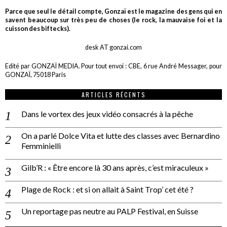
Parce que seul le détail compte, Gonzaï est le magazine des gens qui en
savent beaucoup sur très peu de choses (le rock, la mauvaise foi et la
cuisson des biftecks).
desk AT gonzai.com
Edité par GONZAÏ MEDIA. Pour tout envoi : CBE, 6 rue André Messager, pour
GONZAÏ, 75018 Paris
ARTICLES RÉCENTS
Dans le vortex des jeux vidéo consacrés à la pêche
On a parlé Dolce Vita et lutte des classes avec Bernardino
Femminielli
Gilb’R : « Être encore là 30 ans après, c’est miraculeux »
Plage de Rock : et si on allait à Saint Trop’ cet été ?
Un reportage pas neutre au PALP Festival, en Suisse