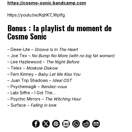
https://cosmo-sonic.bandcamp.com
https://youtu.be/KqhK7_WpIfg
Bonus : la playlist du moment de
Cosmo Sonic
– Deee-Lite –
Groove Is In The Heart
– Joe Tex –
No Bump No More (with no big fat woman)
– Lee Hazlewood –
The Night Before
– Telex –
Moskow Diskow
– Fern Kinney –
Baby Let Me Kiss You
– Juan Trip Shadows –
Ideal OST
– Psychemagik –
Rendez-vous
– Labi Siffre – I Got The…
– Psychic Mirrors –
The Witching Hour
– Surface –
Falling in lov
e