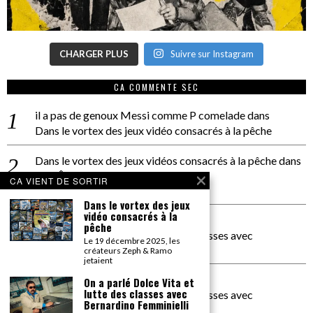
CHARGER PLUS
Suivre sur Instagram
CA COMMENTE SEC
il a pas de genoux Messi comme P comelade
dans
Dans le vortex des jeux vidéo consacrés à la pêche
Dans le vortex des jeux vidéos consacrés à la pêche
dans
PACÔME THIELLEMENT
CA VIENT DE SORTIR
La séance d’Hip Gnose
Dans le vortex des jeux
vidéo consacrés à la
La Patrie
dans
pêche
On a parlé Dolce Vita et lutte des classes avec
Le 19 décembre 2025, les
Bernardino Femminielli
créateurs Zeph & Ramo
jetaient
carte noire negra à l'o tiede
dans
On a parlé Dolce Vita et
lutte des classes avec
On a parlé Dolce Vita et lutte des classes avec
Bernardino Femminielli
Bernardino Femminielli