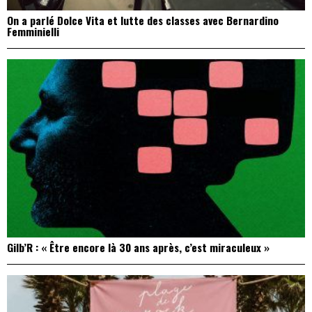
On a parlé Dolce Vita et lutte des classes avec Bernardino
Femminielli
Gilb’R : « Être encore là 30 ans après, c’est miraculeux »