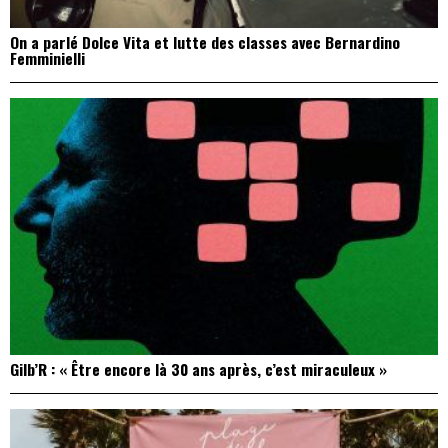
On a parlé Dolce Vita et lutte des classes avec Bernardino
Femminielli
Gilb’R : « Être encore là 30 ans après, c’est miraculeux »