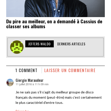
Du pire au meilleur, on a demandé à Cassius de
classer ses albums
JEFFERS WALDO
DERNIERS ARTICLES
1 COMMENT
LAISSER UN COMMENTAIRE
Giorgio Maraudeur
11 juillet 2016 à 11 h 09 min
dit :
Je ne sais pas s’il s’agit du meilleur groupe de disco
français du moment (peut-être) mais c’est certainement
le plus caractériel d’entre tous.