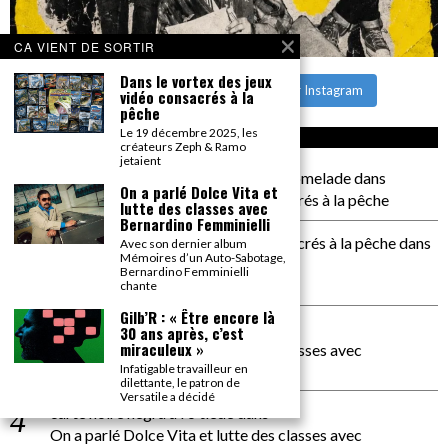
CA VIENT DE SORTIR
Dans le vortex des jeux
CHARGER PLUS
Suivre sur Instagram
vidéo consacrés à la
pêche
Le 19 décembre 2025, les
CA COMMENTE SEC
créateurs Zeph & Ramo
jetaient
il a pas de genoux Messi comme P comelade
dans
On a parlé Dolce Vita et
Dans le vortex des jeux vidéo consacrés à la pêche
lutte des classes avec
Bernardino Femminielli
Dans le vortex des jeux vidéos consacrés à la pêche
dans
Avec son dernier album
Mémoires d’un Auto-Sabotage,
PACÔME THIELLEMENT
Bernardino Femminielli
La séance d’Hip Gnose
chante
Gilb’R : « Être encore là
La Patrie
dans
30 ans après, c’est
miraculeux »
On a parlé Dolce Vita et lutte des classes avec
Bernardino Femminielli
Infatigable travailleur en
dilettante, le patron de
Versatile a décidé
carte noire negra à l'o tiede
dans
On a parlé Dolce Vita et lutte des classes avec