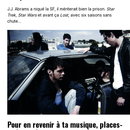
J.J. Abrams a niqué la SF, il mériterait bien la prison.
Star
Trek, Star Wars
et avant ça
Lost
, avec six saisons sans
chute…
Pour en revenir à ta musique, places-