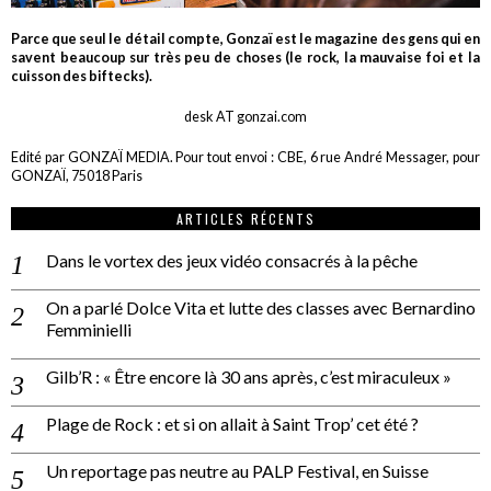
Parce que seul le détail compte, Gonzaï est le magazine des gens qui en
savent beaucoup sur très peu de choses (le rock, la mauvaise foi et la
cuisson des biftecks).
desk AT gonzai.com
Edité par GONZAÏ MEDIA. Pour tout envoi : CBE, 6 rue André Messager, pour
GONZAÏ, 75018 Paris
ARTICLES RÉCENTS
Dans le vortex des jeux vidéo consacrés à la pêche
On a parlé Dolce Vita et lutte des classes avec Bernardino
Femminielli
Gilb’R : « Être encore là 30 ans après, c’est miraculeux »
Plage de Rock : et si on allait à Saint Trop’ cet été ?
Un reportage pas neutre au PALP Festival, en Suisse