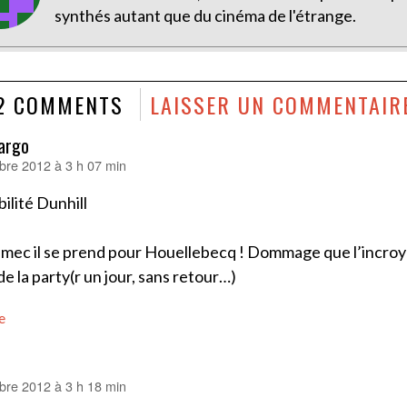
synthés autant que du cinéma de l'étrange.
2 COMMENTS
LAISSER UN COMMENTAIR
argo
re 2012 à 3 h 07 min
bilité Dunhill
 mec il se prend pour Houellebecq ! Dommage que l’incroy
de la party(r un jour, sans retour…)
e
re 2012 à 3 h 18 min