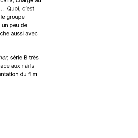
ricana, chargé au
i… Quoi, c’est
; le groupe
, un peu de
rche aussi avec
her
, série B très
lace aux naïfs
ntation du film