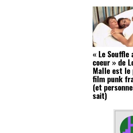
« Le Souffle 
coeur » de L
Malle est le
film punk fr
(et personne
sait)