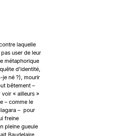
contre laquelle
pas user de leur
ice métaphorique
 quête d’identité,
je né ?), mourir
tout bêtement –
voir « ailleurs »
ste – comme le
Niagara – pour
i freine
en pleine gueule
sait Baudelaire,