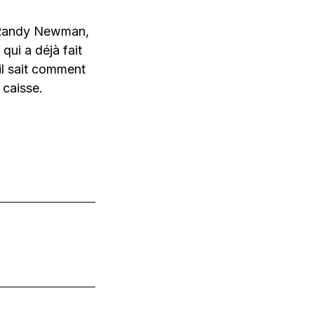
r Randy Newman,
ui a déjà fait
 il sait comment
 caisse.