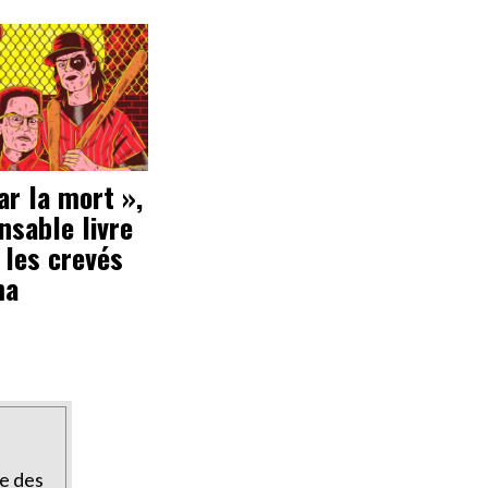
ar la mort »,
ensable livre
 les crevés
ma
te des