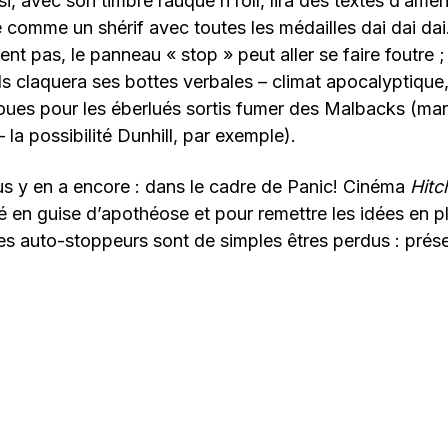
i, avec son timbre rauque’n’roll, lira des textes d’amé
e comme un shérif avec toutes les médailles dai dai da
ent pas, le panneau « stop » peut aller se faire foutre 
s claquera ses bottes verbales – climat apocalyptique
joues pour les éberlués sortis fumer des Malbacks (ma
la possibilité Dunhill, par exemple).
s y en a encore : dans le cadre de Panic! Cinéma
Hitc
té en guise d’apothéose et pour remettre les idées en p
les auto-stoppeurs sont de simples êtres perdus : prése