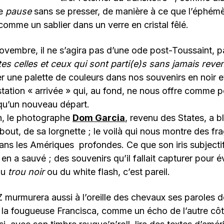
he
pause
sans se presser, de manière à ce que l’éphémè
 comme un sablier dans un verre en cristal fêlé.
ovembre, il ne s’agira pas d’une ode post-Toussaint, p
es celles et ceux qui sont parti(e)s sans jamais reven
er une palette de couleurs dans nos souvenirs en noir et
 station « arrivée » qui, au fond, ne nous offre comme p
 qu’un nouveau départ.
n, le photographe
Dom Garcia
, revenu des States, a 
out, de sa lorgnette ; le voilà qui nous montre des fr
dans les Amériques profondes. Ce que son iris subjectif
 en a sauvé ; des souvenirs qu’il fallait capturer pour 
du
trou noir
ou du
white flash, c’est pareil.
 murmurera aussi à l’oreille des chevaux ses paroles d
a fougueuse Francisca, comme un écho de l’autre cô