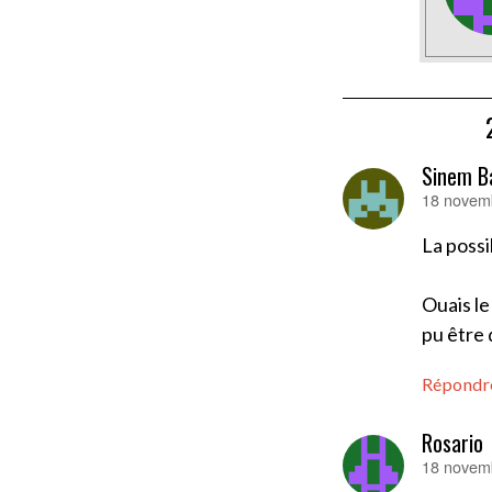
Sinem B
18 novemb
dit :
La possi
Ouais le
pu être 
Répondr
Rosario
18 novemb
dit :