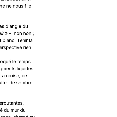
re ne nous file
as d’angle du
ir
» – non non ;
 blanc. Tenir la
erspective rien
bloqué le temps
agments liquides
 a croisé, ce
éviter de sombrer
éroutantes,
té du mur du