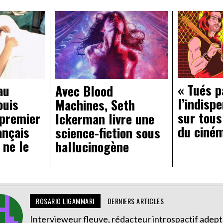
« Tués p
au
Avec Blood
l’indisp
ouis
Machines, Seth
sur tous
 premier
Ickerman livre une
du ciné
ançais
science-fiction sous
 ne le
hallucinogène
ROSARIO LIGAMMARI
DERNIERS ARTICLES
Intervieweur fleuve, rédacteur introspactif adep