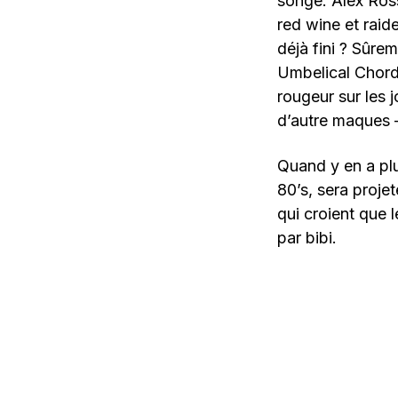
songe. Alex Ross
red wine et raid
déjà fini ? Sûrem
Umbelical Chord
rougeur sur les 
d’autre maques – 
Quand y en a plu
80’s, sera proje
qui croient que 
par bibi.