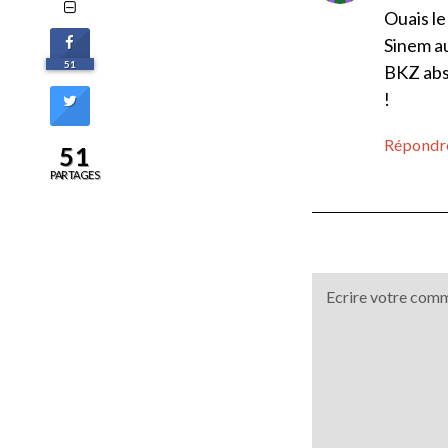
Ouais le
Sinem au
51
BKZ abs
!
Répondr
51
PARTAGES