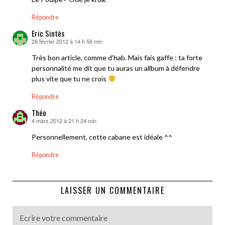
Répondre
Eric Sintès
26 février 2012 à 14 h 56 min
dit :
Très bon article, comme d’hab. Mais fais gaffe : ta forte
personnalité me dit que tu auras un allbum à défendre
plus vite que tu ne crois
Répondre
Théo
4 mars 2012 à 21 h 24 min
dit :
Personnellement, cette cabane est idéale ^^
Répondre
LAISSER UN COMMENTAIRE