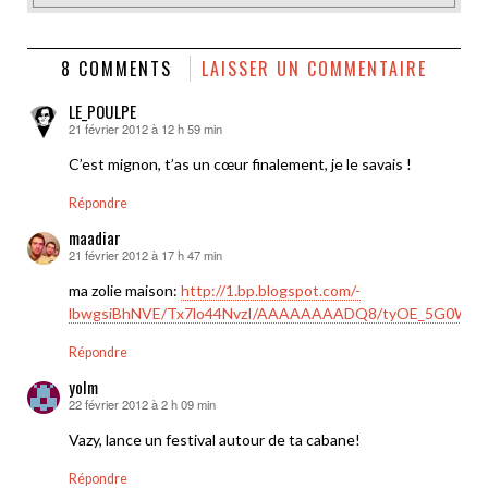
8 COMMENTS
LAISSER UN COMMENTAIRE
LE_POULPE
21 février 2012 à 12 h 59 min
dit :
C’est mignon, t’as un cœur finalement, je le savais !
Répondre
maadiar
21 février 2012 à 17 h 47 min
dit :
ma zolie maison:
http://1.bp.blogspot.com/-
lbwgsiBhNVE/Tx7lo44NvzI/AAAAAAAADQ8/tyOE_5G0WMo/
Répondre
yolm
22 février 2012 à 2 h 09 min
dit :
Vazy, lance un festival autour de ta cabane!
Répondre