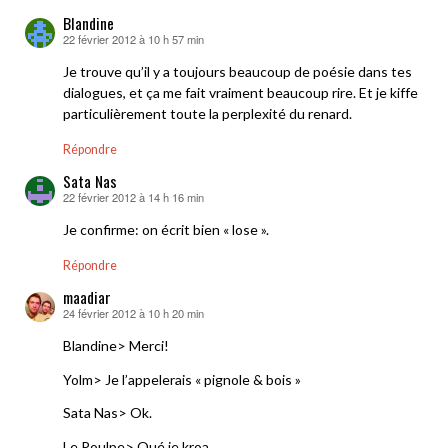
Blandine
22 février 2012 à 10 h 57 min
dit :
Je trouve qu’il y a toujours beaucoup de poésie dans tes
dialogues, et ça me fait vraiment beaucoup rire. Et je kiffe
particulièrement toute la perplexité du renard.
Répondre
Sata Nas
22 février 2012 à 14 h 16 min
dit :
Je confirme: on écrit bien « lose ».
Répondre
maadiar
24 février 2012 à 10 h 20 min
dit :
Blandine> Merci!
Yolm> Je l’appelerais « pignole & bois »
Sata Nas> Ok.
Le Poulpe> Oué je kroa.