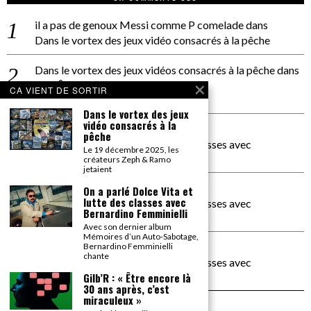
il a pas de genoux Messi comme P comelade
dans
Dans le vortex des jeux vidéo consacrés à la pêche
Dans le vortex des jeux vidéos consacrés à la pêche
dans
PACÔME THIELLEMENT
CA VIENT DE SORTIR
La séance d’Hip Gnose
Dans le vortex des jeux
vidéo consacrés à la
La Patrie
dans
pêche
On a parlé Dolce Vita et lutte des classes avec
Le 19 décembre 2025, les
Bernardino Femminielli
créateurs Zeph & Ramo
jetaient
carte noire negra à l'o tiede
dans
On a parlé Dolce Vita et
lutte des classes avec
On a parlé Dolce Vita et lutte des classes avec
Bernardino Femminielli
Bernardino Femminielli
Avec son dernier album
Mémoires d’un Auto-Sabotage,
moise et son mascaré
dans
Bernardino Femminielli
chante
On a parlé Dolce Vita et lutte des classes avec
Bernardino Femminielli
Gilb’R : « Être encore là
30 ans après, c’est
miraculeux »