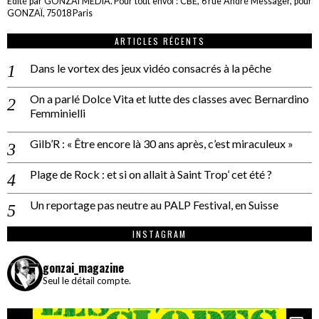
Edité par GONZAÏ MEDIA. Pour tout envoi : CBE, 6 rue André Messager, pour
GONZAÏ, 75018 Paris
ARTICLES RÉCENTS
Dans le vortex des jeux vidéo consacrés à la pêche
On a parlé Dolce Vita et lutte des classes avec Bernardino
Femminielli
Gilb’R : « Être encore là 30 ans après, c’est miraculeux »
Plage de Rock : et si on allait à Saint Trop’ cet été ?
Un reportage pas neutre au PALP Festival, en Suisse
INSTAGRAM
gonzai_magazine
Seul le détail compte.