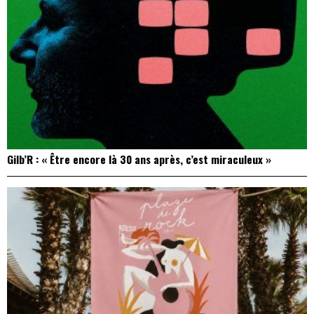
Gilb’R : « Être encore là 30 ans après, c’est miraculeux »