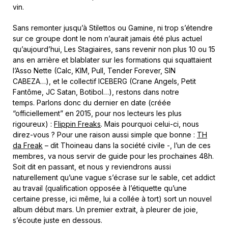
vin.
Sans remonter jusqu’à Stilettos ou Gamine, ni trop s’étendre
sur ce groupe dont le nom n’aurait jamais été plus actuel
qu’aujourd’hui, Les Stagiaires, sans revenir non plus 10 ou 15
ans en arrière et blablater sur les formations qui squattaient
l’Asso Nette (Calc, KIM, Pull, Tender Forever, SIN
CABEZA…), et le collectif ICEBERG (Crane Angels, Petit
Fantôme, JC Satan, Botibol…), restons dans notre
temps. Parlons donc du dernier en date (créée
“officiellement” en 2015, pour nos lecteurs les plus
rigoureux) :
Flippin Freaks
. Mais pourquoi celui-ci, nous
direz-vous ? Pour une raison aussi simple que bonne :
TH
da Freak
– dit Thoineau dans la société civile -, l’un de ces
membres, va nous servir de guide pour les prochaines 48h.
Soit dit en passant, et nous y reviendrons aussi
naturellement qu’une vague s’écrase sur le sable, cet addict
au travail (qualification opposée à l’étiquette qu’une
certaine presse, ici même, lui a collée à tort) sort un nouvel
album début mars. Un premier extrait, à pleurer de joie,
s’écoute juste en dessous.