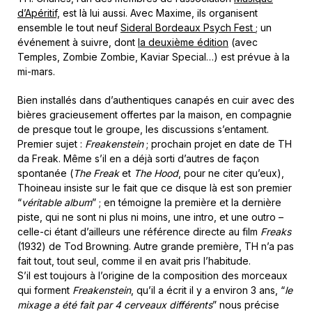
d’Apéritif,
est là lui aussi. Avec Maxime, ils organisent
ensemble le tout neuf
Sideral Bordeaux Psych Fest
; un
événement à suivre, dont
la deuxième édition
(avec
Temples, Zombie Zombie, Kaviar Special…) est prévue à la
mi-mars.
Bien installés dans d’authentiques canapés en cuir avec des
bières gracieusement offertes par la maison, en compagnie
de presque tout le groupe, les discussions s’entament.
Premier sujet :
Freakenstein
; prochain projet en date de TH
da Freak. Même s’il en a déjà sorti d’autres de façon
spontanée (
The Freak
et
The Hood
, pour ne citer qu’eux),
Thoineau insiste sur le fait que ce disque là est son premier
“
véritable album
” ; en témoigne la première et la dernière
piste, qui ne sont ni plus ni moins, une intro, et une outro –
celle-ci étant d’ailleurs une référence directe au film
Freaks
(1932) de Tod Browning. Autre grande première, TH n’a pas
fait tout, tout seul, comme il en avait pris l’habitude.
S’il est toujours à l’origine de la composition des morceaux
qui forment
Freakenstein
, qu’il a écrit il y a environ 3 ans, “
le
mixage a été fait par 4 cerveaux différents
” nous précise