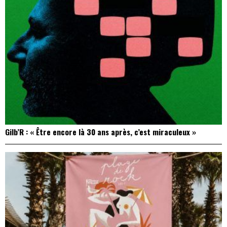
Gilb’R : « Être encore là 30 ans après, c’est miraculeux »