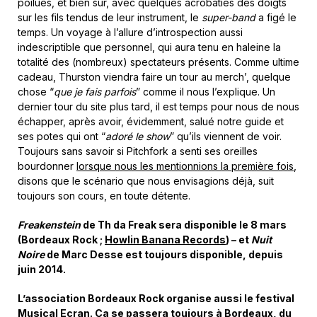
poilues, et bien sûr, avec quelques acrobaties des doigts
sur les fils tendus de leur instrument, le
super-band
a figé le
temps. Un voyage à l’allure d’introspection aussi
indescriptible que personnel, qui aura tenu en haleine la
totalité des (nombreux) spectateurs présents. Comme ultime
cadeau, Thurston viendra faire un tour au merch’, quelque
chose “
que je fais parfois
” comme il nous l’explique. Un
dernier tour du site plus tard, il est temps pour nous de nous
échapper, après avoir, évidemment, salué notre guide et
ses potes qui ont “
adoré le show
” qu’ils viennent de voir.
Toujours sans savoir si Pitchfork a senti ses oreilles
bourdonner
lorsque nous les mentionnions la première fois
,
disons que le scénario que nous envisagions déjà, suit
toujours son cours, en toute détente.
Freakenstein
de Th da Freak sera disponible le 8 mars
(Bordeaux Rock ;
Howlin Banana Records
) – et
Nuit
Noire
de Marc Desse est toujours disponible, depuis
juin 2014.
L’association Bordeaux Rock organise aussi le festival
Musical Ecran
. Ça se passera toujours à Bordeaux, du