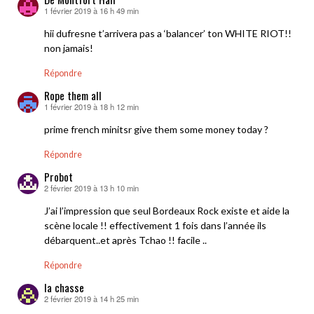
1 février 2019 à 16 h 49 min
dit :
hii dufresne t’arrivera pas a ‘balancer’ ton WHITE RIOT!!
non jamais!
Répondre
Rope them all
1 février 2019 à 18 h 12 min
dit :
prime french minitsr give them some money today ?
Répondre
Probot
2 février 2019 à 13 h 10 min
dit :
J’ai l’impression que seul Bordeaux Rock existe et aide la
scène locale !! effectivement 1 fois dans l’année ils
débarquent..et après Tchao !! facile ..
Répondre
la chasse
2 février 2019 à 14 h 25 min
dit :