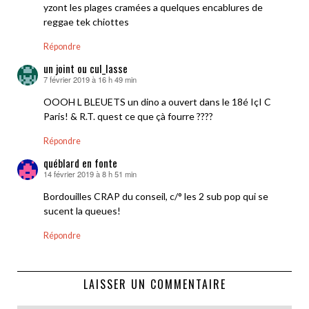
yzont les plages cramées a quelques encablures de
reggae tek chiottes
Répondre
un joint ou cul_lasse
7 février 2019 à 16 h 49 min
dit :
OOOH L BLEUETS un dino a ouvert dans le 18é IçI C
Paris! & R.T. quest ce que çà fourre ????
Répondre
québlard en fonte
14 février 2019 à 8 h 51 min
dit :
Bordouilles CRAP du conseil, c/° les 2 sub pop qui se
sucent la queues!
Répondre
LAISSER UN COMMENTAIRE