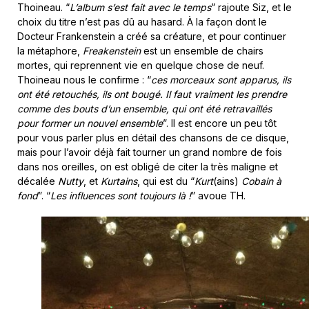
Thoineau. “
L’album s’est fait avec le temps
” rajoute Siz, et le
choix du titre n’est pas dû au hasard. À la façon dont le
Docteur Frankenstein a créé sa créature, et pour continuer
la métaphore,
Freakenstein
est un ensemble de chairs
mortes, qui reprennent vie en quelque chose de neuf.
Thoineau nous le confirme : “
ces morceaux sont apparus, ils
ont été retouchés, ils ont bougé. Il faut vraiment les prendre
comme des bouts d’un ensemble, qui ont été retravaillés
pour former un nouvel ensemble
”. Il est encore un peu tôt
pour vous parler plus en détail des chansons de ce disque,
mais pour l’avoir déjà fait tourner un grand nombre de fois
dans nos oreilles, on est obligé de citer la très maligne et
décalée
Nutty
, et
Kurtains
, qui est du “
Kurt
(ains)
Cobain à
fond
”. “
Les influences sont toujours là !
” avoue TH.