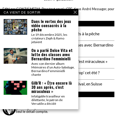
Edité par GONZAÏ MEDIA. Pour tout envoi : CBE, 6 rue André Messager, pour
CA VIENT DE SORTIR
GONZAÏ, 75018 Paris
Dans le vortex des jeux
ARTICLES RÉCENTS
vidéo consacrés à la
pêche
Dans le vortex des jeux vidéo consacrés à la pêche
Le 19 décembre 2025, les
créateurs Zeph & Ramo
jetaient
On a parlé Dolce Vita et lutte des classes avec Bernardino
On a parlé Dolce Vita et
Femminielli
lutte des classes avec
Bernardino Femminielli
Gilb’R : « Être encore là 30 ans après, c’est miraculeux »
Avec son dernier album
Mémoires d’un Auto-Sabotage,
Bernardino Femminielli
Plage de Rock : et si on allait à Saint Trop’ cet été ?
chante
Gilb’R : « Être encore là
Un reportage pas neutre au PALP Festival, en Suisse
30 ans après, c’est
miraculeux »
INSTAGRAM
Infatigable travailleur en
dilettante, le patron de
Versatile a décidé
gonzai_magazine
Seul le détail compte.