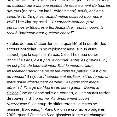
du collectif qui a fait une espèce de recensement de tous les
groupes
[de rock, en indé, évidemment]
actifs, et il en a
compté 70. Ce qui est quand même costaud pour notre
ville
”. Little Jimi reprend : “
Tu entends beaucoup de
personnes extérieures à Bordeaux dire
: ‘
putain, ouais, le
rock à Bordeaux c’est quelque chose
!’”.
En plus de tous s’accorder sur la quantité et la qualité des
acteurs bordelais, ils se rejoignent aussi sur un autre
aspect, que la capitale n’a pas. C’est Thoineau qui se
lance : “
à Paris, c’est plus la compet’ entre les groupes. Ici,
on est plein de bienveillance. Tout le monde s’aide,
absolument personne ne se tire dans les pattes. C’est que
de l’amour
”. Il rajoute : “
concernant les lieux, si l’un ferme, un
autre ouvre directement derrière : les gens sont méga
déter’ ! À l’image de Max
(rires contagieux).
Quand
le
Chicho
[une ancienne salle de concert, qui ne saurait tarder
de rouvrir ; ndlr]
a fermé, il a directement ouvert
l’Astrodøme !
”. Un coup de sifflet retentit, le match se
termine ; Bordeaux, 1, Paris 0 – on se croirait replongé en
2009, quand Chamakh & co glanaient le titre de champion