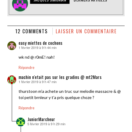
12 COMMENTS
LAISSER UN COMMENTAIRE
easy miettes de cochons
1 février 2019 à 9 h 44 min
dit :
wk nd @ r0mE! nah!
Répondre
machin n'etait pas sur les gradins @ mt2Mars
1 février 2019 à 9 h 47 min
dit :
thurstoon m’a achete un truc sur melodie massacre & @
toi petit brnleur y t’a pris quelque choze ?
Répondre
JuniorMarcheur
5 février 2019 à 9 h 29 min
dit :