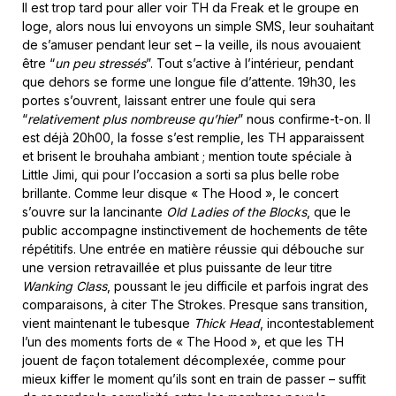
Il est trop tard pour aller voir TH da Freak et le groupe en
loge, alors nous lui envoyons un simple SMS, leur souhaitant
de s’amuser pendant leur set – la veille, ils nous avouaient
être “
un peu stressés
”. Tout s’active à l’intérieur, pendant
que dehors se forme une longue file d’attente. 19h30, les
portes s’ouvrent, laissant entrer une foule qui sera
“
relativement plus nombreuse qu’hier
” nous confirme-t-on. Il
est déjà 20h00, la fosse s’est remplie, les TH apparaissent
et brisent le brouhaha ambiant ; mention toute spéciale à
Little Jimi, qui pour l’occasion a sorti sa plus belle robe
brillante. Comme leur disque « The Hood », le concert
s’ouvre sur la lancinante
Old Ladies of the Blocks
, que le
public accompagne instinctivement de hochements de tête
répétitifs. Une entrée en matière réussie qui débouche sur
une version retravaillée et plus puissante de leur titre
Wanking Class
, poussant le jeu difficile et parfois ingrat des
comparaisons, à citer The Strokes. Presque sans transition,
vient maintenant le tubesque
Thick Head
, incontestablement
l’un des moments forts de « The Hood », et que les TH
jouent de façon totalement décomplexée, comme pour
mieux kiffer le moment qu’ils sont en train de passer – suffit