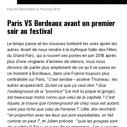
Max de L’Astrodøme & Thoineau © JS
Paris VS Bordeaux avant un premier
soir au festival
Le temps passe et les mousses tombent les unes après les
autres. Avant de nous rendre à la mythique Salle des Fêtes
du Grand Parc, qui a rouvert ses portes en juin 2018 après
plus d’une vingtaine d’années de silence, nous nous
devions de parler plus amplement de ce qu’il se passe en
ce moment à Bordeaux, dans une France toujours plus
centralisée sur Paris. “
C’est terrible
– assène Thoineau ; les
autres acquiescent.
Qu’est ce que ça veut dire ? Que
l’underground de la “province”
[ce mot lui pique la gorge]
est beaucoup moins connu que celui de la capitale ? C’est
injuste; je trouve que l’underground de chez nous est autant,
voire plus riche que celui de Paname !
”. Little Jimi renchérit :
“
en proportion avec les lieux qui sont exploitables, on fait
comme on peut !
”, et Julien précise : “
puis les groupes sont
de qualités !”
. Siz y va aussi de sa remarque : “
on a un pote