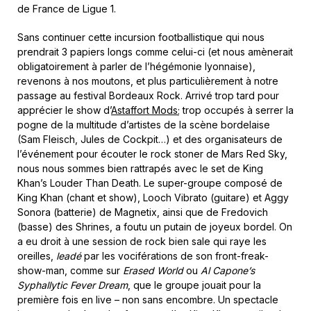
de France de Ligue 1.
Sans continuer cette incursion footballistique qui nous
prendrait 3 papiers longs comme celui-ci (et nous amènerait
obligatoirement à parler de l’hégémonie lyonnaise),
revenons à nos moutons, et plus particulièrement à notre
passage au festival Bordeaux Rock. Arrivé trop tard pour
apprécier le show d’
Astaffort Mods
; trop occupés à serrer la
pogne de la multitude d’artistes de la scène bordelaise
(Sam Fleisch, Jules de Cockpit…) et des organisateurs de
l’événement pour écouter le rock stoner de Mars Red Sky,
nous nous sommes bien rattrapés avec le set de King
Khan’s Louder Than Death. Le super-groupe composé de
King Khan (chant et show), Looch Vibrato (guitare) et Aggy
Sonora (batterie) de Magnetix, ainsi que de Fredovich
(basse) des Shrines, a foutu un putain de joyeux bordel. On
a eu droit à une session de rock bien sale qui raye les
oreilles,
leadé
par les vociférations de son front-freak-
show-man, comme sur
Erased World
ou
Al Capone’s
Syphallytic Fever Dream
, que le groupe jouait pour la
première fois en live – non sans encombre. Un spectacle