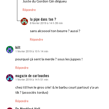
Juste du Gordon Gin dégueu
Répondre
la pipe dans ton ?
8 février 2019 à 14 h 39 min
dit :
sans alcooool ton beurre ? aussi ?
Répondre
kilt
1 février 2019 à 10 h 14 min
dit :
pourquoi çà sent la merde ? sous les juppes !
Répondre
magazin de cartouches
1 février 2019 à 14 h 51 min
dit :
chez ttl hvn le gros crie! & le barbu court partout y’a un
tik ? (associés tordus)
Répondre
De Montfort Hall