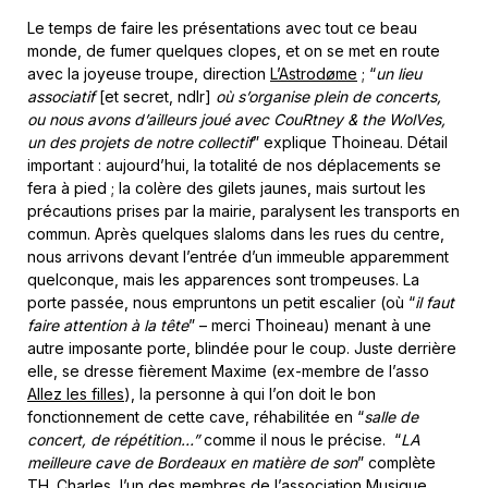
Le temps de faire les présentations avec tout ce beau
monde, de fumer quelques clopes, et on se met en route
avec la joyeuse troupe, direction
L’Astrodøme
; “
un lieu
associatif
[et secret, ndlr]
où s’organise plein de concerts,
ou nous avons d’ailleurs joué avec CouRtney & the WolVes,
un des projets de notre collectif
” explique Thoineau. Détail
important : aujourd’hui, la totalité de nos déplacements se
fera à pied ; la colère des gilets jaunes, mais surtout les
précautions prises par la mairie, paralysent les transports en
commun. Après quelques slaloms dans les rues du centre,
nous arrivons devant l’entrée d’un immeuble apparemment
quelconque, mais les apparences sont trompeuses. La
porte passée, nous empruntons un petit escalier (où “
il faut
faire attention à la tête
” – merci Thoineau) menant à une
autre imposante porte, blindée pour le coup. Juste derrière
elle, se dresse fièrement Maxime (ex-membre de l’asso
Allez les filles
), la personne à qui l’on doit le bon
fonctionnement de cette cave, réhabilitée en “
salle de
concert, de répétition…”
comme il nous le précise. “
LA
meilleure cave de Bordeaux en matière de son
” complète
TH. Charles, l’un des membres de l’association
Musique