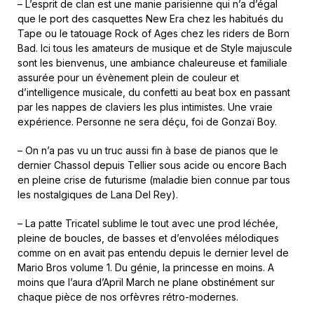
– L’esprit de clan est une manie parisienne qui n’a d’égal
que le port des casquettes New Era chez les habitués du
Tape ou le tatouage Rock of Ages chez les riders de Born
Bad. Ici tous les amateurs de musique et de Style majuscule
sont les bienvenus, une ambiance chaleureuse et familiale
assurée pour un évènement plein de couleur et
d’intelligence musicale, du confetti au beat box en passant
par les nappes de claviers les plus intimistes. Une vraie
expérience. Personne ne sera déçu, foi de Gonzaï Boy.
– On n’a pas vu un truc aussi fin à base de pianos que le
dernier Chassol depuis Tellier sous acide ou encore Bach
en pleine crise de futurisme (maladie bien connue par tous
les nostalgiques de Lana Del Rey).
– La patte Tricatel sublime le tout avec une prod léchée,
pleine de boucles, de basses et d’envolées mélodiques
comme on en avait pas entendu depuis le dernier level de
Mario Bros volume 1. Du génie, la princesse en moins. A
moins que l’aura d’April March ne plane obstinément sur
chaque pièce de nos orfèvres rétro-modernes.