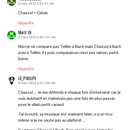
5 mars 2012 à 9 h 21 min
dit :
Chassol = Génie
Répondre
Matt Oï
5 mars 2012 à 20 h 01 min
dit :
Non je ne compare pas Tellier à Bach mais Chassol à Bach
puis à Tellier. Et puis comparaison n’est pas raison, point
barre.
Répondre
LE_POULPE
8 mars 2012 à 21 h 04 min
dit :
Chassol … Je me défends à chaque fois d’intervenir car je
suis dubitatif et n’aimerais pas une fois de plus passer
pour le vilain petit canard.
J’ai écouté, sa musique est vraiment bien, y a un truc
même si je ne saute pas au plafond …
Comparer Chassol à Bach. Bon, moi j’avoue, j’aime les