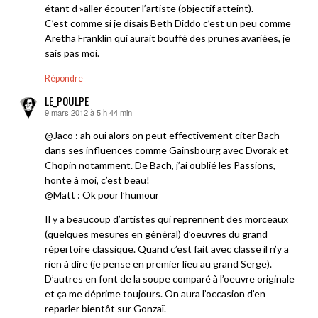
étant d »aller écouter l’artiste (objectif atteint).
C’est comme si je disais Beth Diddo c’est un peu comme
Aretha Franklin qui aurait bouffé des prunes avariées, je
sais pas moi.
Répondre
LE_POULPE
9 mars 2012 à 5 h 44 min
dit :
@Jaco : ah oui alors on peut effectivement citer Bach
dans ses influences comme Gainsbourg avec Dvorak et
Chopin notamment. De Bach, j’ai oublié les Passions,
honte à moi, c’est beau!
@Matt : Ok pour l’humour
Il y a beaucoup d’artistes qui reprennent des morceaux
(quelques mesures en général) d’oeuvres du grand
répertoire classique. Quand c’est fait avec classe il n’y a
rien à dire (je pense en premier lieu au grand Serge).
D’autres en font de la soupe comparé à l’oeuvre originale
et ça me déprime toujours. On aura l’occasion d’en
reparler bientôt sur Gonzaï.