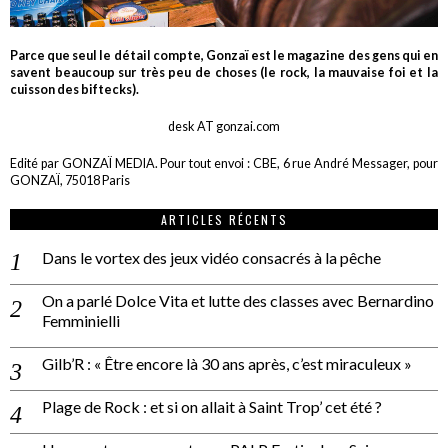
Parce que seul le détail compte, Gonzaï est le magazine des gens qui en
savent beaucoup sur très peu de choses (le rock, la mauvaise foi et la
cuisson des biftecks).
desk AT gonzai.com
Edité par GONZAÏ MEDIA. Pour tout envoi : CBE, 6 rue André Messager, pour
GONZAÏ, 75018 Paris
ARTICLES RÉCENTS
Dans le vortex des jeux vidéo consacrés à la pêche
On a parlé Dolce Vita et lutte des classes avec Bernardino
Femminielli
Gilb’R : « Être encore là 30 ans après, c’est miraculeux »
Plage de Rock : et si on allait à Saint Trop’ cet été ?