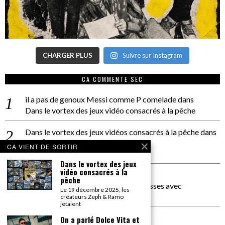
CHARGER PLUS
Suivre sur Instagram
CA COMMENTE SEC
il a pas de genoux Messi comme P comelade
dans
Dans le vortex des jeux vidéo consacrés à la pêche
Dans le vortex des jeux vidéos consacrés à la pêche
dans
PACÔME THIELLEMENT
CA VIENT DE SORTIR
La séance d’Hip Gnose
Dans le vortex des jeux
vidéo consacrés à la
La Patrie
dans
pêche
On a parlé Dolce Vita et lutte des classes avec
Le 19 décembre 2025, les
Bernardino Femminielli
créateurs Zeph & Ramo
jetaient
carte noire negra à l'o tiede
dans
On a parlé Dolce Vita et