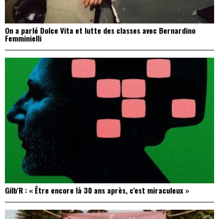
On a parlé Dolce Vita et lutte des classes avec Bernardino
Femminielli
Gilb’R : « Être encore là 30 ans après, c’est miraculeux »