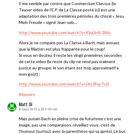
Il me semble par contre que Conmercium Classus (le
Teaser video de l’E.P. de La Classe posté ici) est une
adaptation des trois premières périodes du choral « Jesu
Mein Freude » signé Jean-seb…
http://www.youtube.com/watch?v=XVa3nR-2bVc
Alors je ne compare pas La Classe à Bach, mais avouez
que la filiation est plus frappante pour le coup!
Si vous en doutez, il reste les vingt premières secondes
de cette video (le reste du clip ne rend pas vraiment
justice au groupe, le son étant est trop approximatif à
mon goût) :
http://www.youtube.com/watch?v=yXs3Fej-Tu0
Répondre
Matt Oï
8 mars 2012 à 23 h 00 min
dit :
Mais putain Bach en pleine crise de futurisme c’est une
image, pas une comparaison, réveillez-vous; c’est de
l’humour (surtout avec la parenthèse qui va après). Le but