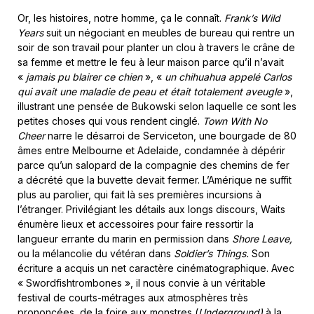
Or, les histoires, notre homme, ça le connaît.
Frank’s Wild
Years
suit un négociant en meubles de bureau qui rentre un
soir de son travail pour planter un clou à travers le crâne de
sa femme et mettre le feu à leur maison parce qu’il n’avait
«
jamais pu blairer ce chien
», «
un chihuahua appelé Carlos
qui avait une maladie de peau et était totalement aveugle
»,
illustrant une pensée de Bukowski selon laquelle ce sont les
petites choses qui vous rendent cinglé.
Town With No
Cheer
narre le désarroi de Serviceton, une bourgade de 80
âmes entre Melbourne et Adelaide, condamnée à dépérir
parce qu’un salopard de la compagnie des chemins de fer
a décrété que la buvette devait fermer. L’Amérique ne suffit
plus au parolier, qui fait là ses premières incursions à
l’étranger. Privilégiant les détails aux longs discours, Waits
énumère lieux et accessoires pour faire ressortir la
langueur errante du marin en permission dans
Shore Leave,
ou la mélancolie du vétéran dans
Soldier’s Things.
Son
écriture a acquis un net caractère cinématographique. Avec
« Swordfishtrombones », il nous convie à un véritable
festival de courts-métrages aux atmosphères très
prononcées, de la foire aux monstres (
Underground)
à la