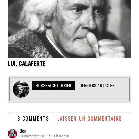
LUI, CALAFERTE
HORSEFACE O BRIEN
DERNIERS ARTICLES
8 COMMENTS
LAISSER UN COMMENTAIRE
Ben
21 novembre 2011 à 21 h 02 min
dit :