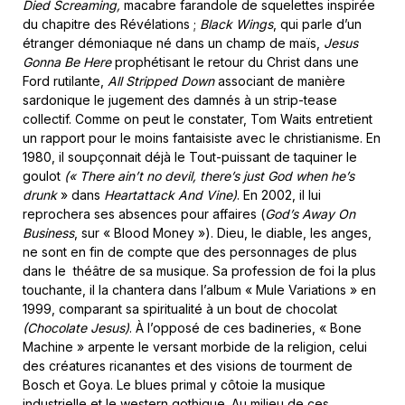
Died Screaming,
macabre farandole de squelettes inspirée
du chapitre des Révélations ;
Black Wings
, qui parle d’un
étranger démoniaque né dans un champ de maïs,
Jesus
Gonna Be Here
prophétisant le retour du Christ dans une
Ford rutilante,
All Stripped Down
associant de manière
sardonique le jugement des damnés à un strip-tease
collectif. Comme on peut le constater, Tom Waits entretient
un rapport pour le moins fantaisiste avec le christianisme. En
1980, il soupçonnait déjà le Tout-puissant de taquiner le
goulot
(« There ain’t no devil, there’s just God when he’s
drunk
» dans
Heartattack And Vine)
. En 2002, il lui
reprochera ses absences pour affaires (
God’s Away On
Business
, sur « Blood Money »). Dieu, le diable, les anges,
ne sont en fin de compte que des personnages de plus
dans le théâtre de sa musique. Sa profession de foi la plus
touchante, il la chantera dans l’album « Mule Variations » en
1999, comparant sa spiritualité à un bout de chocolat
(Chocolate Jesus)
. À l’opposé de ces badineries, « Bone
Machine » arpente le versant morbide de la religion, celui
des créatures ricanantes et des visions de tourment de
Bosch et Goya. Le blues primal y côtoie la musique
industrielle et le western gothique. Au milieu de ces