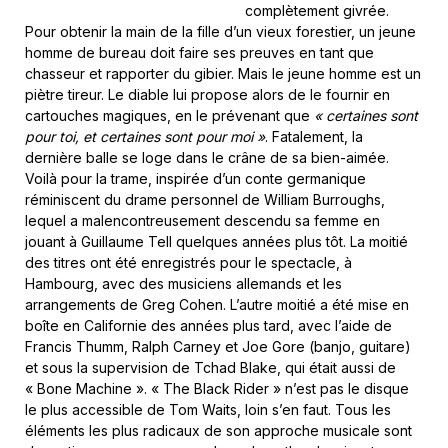
complètement givrée.
Pour obtenir la main de la fille d’un vieux forestier, un jeune
homme de bureau doit faire ses preuves en tant que
chasseur et rapporter du gibier. Mais le jeune homme est un
piètre tireur. Le diable lui propose alors de le fournir en
cartouches magiques, en le prévenant que
« certaines sont
pour toi, et certaines sont pour moi
»
. Fatalement, la
dernière balle se loge dans le crâne de sa bien-aimée.
Voilà pour la trame, inspirée d’un conte germanique
réminiscent du drame personnel de William Burroughs,
lequel a malencontreusement descendu sa femme en
jouant à Guillaume Tell quelques années plus tôt. La moitié
des titres ont été enregistrés pour le spectacle, à
Hambourg, avec des musiciens allemands et les
arrangements de Greg Cohen. L’autre moitié a été mise en
boîte en Californie des années plus tard, avec l’aide de
Francis Thumm, Ralph Carney et Joe Gore (banjo, guitare)
et sous la supervision de Tchad Blake, qui était aussi de
« Bone Machine ». « The Black Rider » n’est pas le disque
le plus accessible de Tom Waits, loin s’en faut. Tous les
éléments les plus radicaux de son approche musicale sont