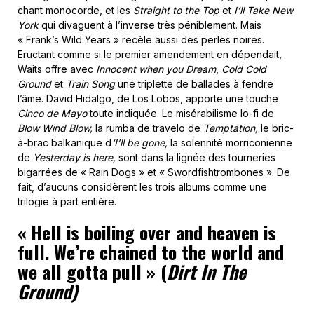
chant monocorde, et les
Straight to the Top
et
I’ll Take New
York
qui divaguent à l’inverse très péniblement. Mais
« Frank’s Wild Years » recèle aussi des perles noires.
Eructant comme si le premier amendement en dépendait,
Waits offre avec
Innocent when you Dream
,
Cold Cold
Ground
et
Train Song
une triplette de ballades à fendre
l’âme. David Hidalgo, de Los Lobos, apporte une touche
Cinco de Mayo
toute indiquée. Le misérabilisme lo-fi de
Blow Wind Blow,
la rumba de travelo de
Temptation,
le bric-
à-brac balkanique d
‘I’ll be gone,
la solennité morriconienne
de
Yesterday is here,
sont dans la lignée des tourneries
bigarrées de « Rain Dogs » et « Swordfishtrombones ». De
fait, d’aucuns considèrent les trois albums comme une
trilogie à part entière.
«
Hell is boiling over and heaven is
full. We’re chained to the world and
we all gotta pull
» (
Dirt In The
Ground)