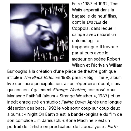
Entre 1987 et 1992, Tom
Waits apparaît dans la
bagatelle de neuf films,
dont le
Dracula
de
Coppola, dans lequel il
campe avec naturel un
entomologiste
frappadingue. Il travaille
par ailleurs avec le
metteur en scène Robert
Wilson et l’écrivain William
Burroughs à la création d’une pièce de théâtre gothique
intitulée
The Black Rider.
En 1988 paraît
« Big Time », album
live consacré principalement à son répertoire récent, mais
qui contient également
Strange Weather
, composé pour
Marianne Faithfull (album « Strange Weather », 1987) et un
inédit enregistré en studio :
Falling Down
. Après une longue
désertion des bacs, 1992 le voit sortir coup sur coup deux
albums : « Night On Earth » est la bande-originale du film de
son complice Jim Jarmusch. « Bone Machine » est un
portrait de l’artiste en prédicateur de l’apocalypse :
Earth