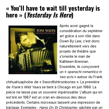
« You’ll have to wait till yesterday is
here
» (
Yesterday Is Here
)
Après avoir gagné la
considération du septième
art grâce à son rôle dans
Down By Law, c’est donc
naturellement vers des
projets de théâtre que
s’oriente le mari de
Kathleen Brennan.
Ensemble, ils conçoivent
un «
operachi romantico in
two acts
» autour du Frank
chihuahuaphobe de « Swordfishtrombones ». La première
de
Frank’s Wild Years
se tient à Chicago en juin 1986. La
pièce ne laisse pas un souvenir impérissable. L’album qui en
est tiré en 1987 est un cran en-dessous des deux
précédents. Certains morceaux laissent une impression de
bâclage. Exemples :
Hang On St Christopher,
gâchée par un