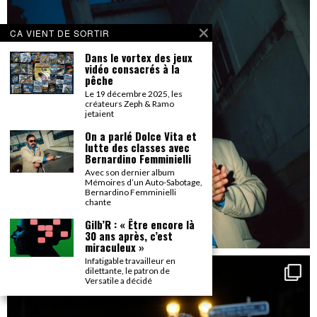
CA VIENT DE SORTIR
Dans le vortex des jeux
vidéo consacrés à la
pêche
Le 19 décembre 2025, les
créateurs Zeph & Ramo
jetaient
On a parlé Dolce Vita et
lutte des classes avec
Bernardino Femminielli
Avec son dernier album
Mémoires d’un Auto-Sabotage,
Bernardino Femminielli
chante
Gilb’R : « Être encore là
30 ans après, c’est
miraculeux »
Infatigable travailleur en
dilettante, le patron de
Versatile a décidé