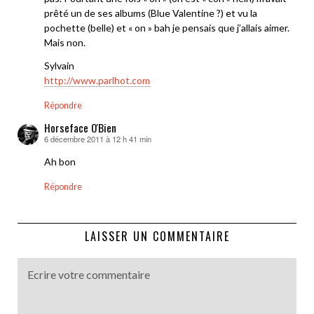
prêté un de ses albums (Blue Valentine ?) et vu la
pochette (belle) et « on » bah je pensais que j’allais aimer.
Mais non.
Sylvain
http://www.parlhot.com
Répondre
Horseface O'Bien
6 décembre 2011 à 12 h 41 min
dit :
Ah bon
Répondre
LAISSER UN COMMENTAIRE