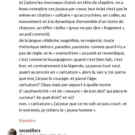
et j’adore les morceaux choisis en tête de chapitre. on a
beau connaitre ces joyaux par coeur, leur éclat n’est pas le
même en citation « solitaire » qu’accrochées, en collier, au
mouvement et à la dynamique d’ensemble d’un texte de
chanson. un effet « bribe » (pour ne pas dire « fragment »,
un poil connoté).
de la langue célébrée, magnifiée, en majesté, toute
rhétorique dehors, paradée, pavoisée. comme quoi il n’y a
pas de règle. et le « overwritten » assumé et revendiqué,
c’est comme le bourguignon: quand c’est bien fait, c’est
bon, et contrairement à la légende, ça passe tout seul.
quant au procès en « caricature », alors là, vas-y, toi. parce
que moi, j’ai pas le courage. et passé l’âge.
caricature? Okay. mais par rapport à quelle norme
d' »authenticité » et de « mesure » de bon aloi? qui place le
curseur? de quel droit? et où?
non, « caricature », j’ai peur que ce ne soit un peu court. et
in extremis, je retiens le « jeune homme ».
Répondre
secondflore
25 novembre 2011 à 17 h 20 min