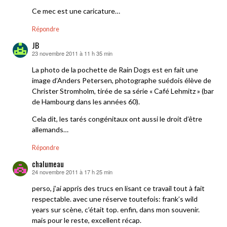
Ce mec est une caricature…
Répondre
JB
23 novembre 2011 à 11 h 35 min
dit :
La photo de la pochette de Rain Dogs est en fait une
image d’Anders Petersen, photographe suédois élève de
Christer Stromholm, tirée de sa série « Café Lehmitz » (bar
de Hambourg dans les années 60).
Cela dit, les tarés congénitaux ont aussi le droit d’être
allemands…
Répondre
chalumeau
24 novembre 2011 à 17 h 25 min
dit :
perso, j’ai appris des trucs en lisant ce travail tout à fait
respectable. avec une réserve toutefois: frank’s wild
years sur scène, c’était top. enfin, dans mon souvenir.
mais pour le reste, excellent récap.