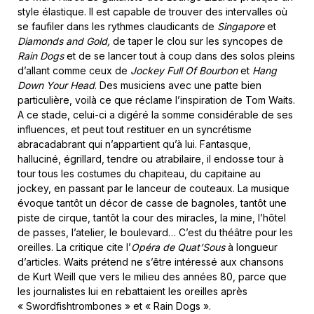
style élastique. Il est capable de trouver des intervalles où
se faufiler dans les rythmes claudicants de
Singapore
et
Diamonds and Gold,
de taper le clou sur les syncopes de
Rain Dogs
et
de se lancer tout à coup dans des solos pleins
d’allant comme ceux de
Jockey Full Of Bourbon
et
Hang
Down Your Head
. Des musiciens avec une patte bien
particulière, voilà ce que réclame l’inspiration de Tom Waits.
A ce stade, celui-ci a digéré la somme considérable de ses
influences, et peut tout restituer en un syncrétisme
abracadabrant qui n’appartient qu’à lui. Fantasque,
halluciné, égrillard, tendre ou atrabilaire, il endosse tour à
tour tous les costumes du chapiteau, du capitaine au
jockey, en passant par le lanceur de couteaux. La musique
évoque tantôt un décor de casse de bagnoles, tantôt une
piste de cirque, tantôt la cour des miracles, la mine, l’hôtel
de passes, l’atelier, le boulevard… C’est du théâtre pour les
oreilles. La critique cite l’
Opéra de Quat’Sous
à longueur
d’articles. Waits prétend ne s’être intéressé aux chansons
de Kurt Weill que vers le milieu des années 80, parce que
les journalistes lui en rebattaient les oreilles après
« Swordfishtrombones » et « Rain Dogs ».