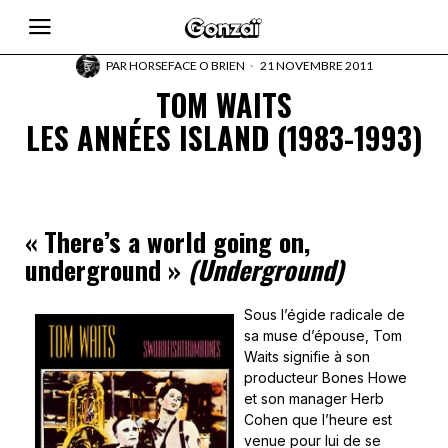
PAR
HORSEFACE O BRIEN
21 NOVEMBRE 2011
TOM WAITS
LES ANNÉES ISLAND (1983-1993)
«
There’s a world going on,
underground »
(Underground)
Sous l’égide radicale de
sa muse d’épouse, Tom
Waits signifie à son
producteur Bones Howe
et son manager Herb
Cohen que l’heure est
venue pour lui de se