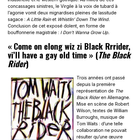
concassages sinistres, le Virgile à la voix de tubard à
l’agonie vomit deux mignardises pleines de lassitude
sagace :
A Little Rain
et
Whistlin’ Down The Wind.
Conclusion de cet exposé dolent, en forme de
bouffonnerie magistrale :
I Don’t Wanna Grow Up.
« Come on elong wiz zi Black Rrrider,
vi’ll have a gay old time »
(
The Black
Rider
)
Trois années ont passé
depuis la première
représentation de
The
Black Rider
en Allemagne.
Mise en scène de Robert
Wilson, textes de William
Burroughs, musique de
Tom Waits : d’une telle
collaboration ne pouvait
résulter qu’une œuvre