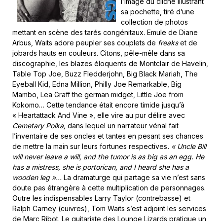
l’image du cliché illustrant
sa pochette, tiré d’une
collection de photos
mettant en scène des tarés congénitaux. Emule de Diane
Arbus, Waits adore peupler ses couplets de
freaks
et de
jobards hauts en couleurs. Citons, pêle-mêle dans sa
discographie, les blazes éloquents de Montclair de Havelin,
Table Top Joe, Buzz Fledderjohn, Big Black Mariah, The
Eyeball Kid, Edna Million, Philly Joe Remarkable, Big
Mambo, Lea Graff the german midget, Little Joe from
Kokomo… Cette tendance était encore timide jusqu’à
« Heartattack And Vine », elle vire au pur délire avec
Cemetary Polka,
dans lequel un narrateur vénal fait
l’inventaire de ses oncles et tantes en pesant ses chances
de mettre la main sur leurs fortunes respectives
. « Uncle Bill
will never leave a will, and the tumor is as big as an egg. He
has a mistress, she is portorican, and I heard she has a
wooden leg »…
La dramaturge qui partage sa vie n’est sans
doute pas étrangère à cette multiplication de personnages.
Outre les indispensables Larry Taylor (contrebasse) et
Ralph Carney (cuivres), Tom Waits s’est adjoint les services
de Marc Ribot. Le guitariste des Lounge Lizards pratique un