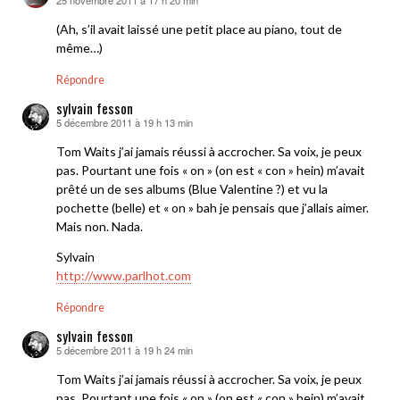
dit :
(Ah, s’il avait laissé une petit place au piano, tout de
même…)
Répondre
sylvain fesson
5 décembre 2011 à 19 h 13 min
dit :
Tom Waits j’ai jamais réussi à accrocher. Sa voix, je peux
pas. Pourtant une fois « on » (on est « con » hein) m’avait
prêté un de ses albums (Blue Valentine ?) et vu la
pochette (belle) et « on » bah je pensais que j’allais aimer.
Mais non. Nada.
Sylvain
http://www.parlhot.com
Répondre
sylvain fesson
5 décembre 2011 à 19 h 24 min
dit :
Tom Waits j’ai jamais réussi à accrocher. Sa voix, je peux
pas. Pourtant une fois « on » (on est « con » hein) m’avait