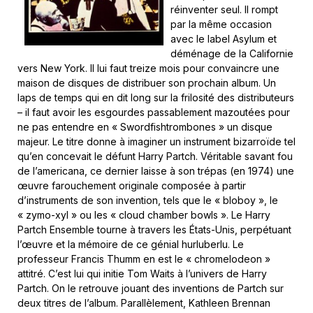
réinventer seul. Il rompt
par la même occasion
avec le label Asylum et
déménage de la Californie
vers New York. Il lui faut treize mois pour convaincre une
maison de disques de distribuer son prochain album. Un
laps de temps qui en dit long sur la frilosité des distributeurs
– il faut avoir les esgourdes passablement mazoutées pour
ne pas entendre en « Swordfishtrombones » un disque
majeur. Le titre donne à imaginer un instrument bizarroïde tel
qu’en concevait le défunt Harry Partch. Véritable savant fou
de l’americana, ce dernier laisse à son trépas (en 1974) une
œuvre farouchement originale composée à partir
d’instruments de son invention, tels que le « bloboy », le
« zymo-xyl » ou les « cloud chamber bowls ». Le Harry
Partch Ensemble tourne à travers les États-Unis, perpétuant
l’œuvre et la mémoire de ce génial hurluberlu. Le
professeur Francis Thumm en est le « chromelodeon »
attitré. C’est lui qui initie Tom Waits à l’univers de Harry
Partch. On le retrouve jouant des inventions de Partch sur
deux titres de l’album. Parallèlement, Kathleen Brennan