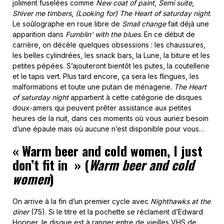
joliment fuselées comme
New coat of paint
,
Semi suite
,
Shiver me timbers
,
(Looking for) The Heart of saturday night
.
Le soûlographe en roue libre de
Small change
fait déjà une
apparition dans
Fumblin’ with the blues
. En ce début de
carrière, on décèle quelques obsessions : les chaussures,
les belles cylindrées, les snack bars, la Lune, la biture et les
petites pépées. S’ajouteront bientôt les putes, la coutellerie
et le tapis vert. Plus tard encore, ça sera les flingues, les
malformations et toute une putain de ménagerie.
The Heart
of saturday night
appartient à cette catégorie de disques
doux-amers qui peuvent prêter assistance aux petites
heures de la nuit, dans ces moments où vous auriez besoin
d’une épaule mais où aucune n’est disponible pour vous…
«
Warm beer and cold women, I just
don’t fit in
» (
Warm beer and cold
women
)
On arrive à la fin d’un premier cycle avec
Nighthawks at the
diner
(75). Si le titre et la pochette se réclament d’Edward
Hopper, le disque est à ranger entre de vieilles VHS de