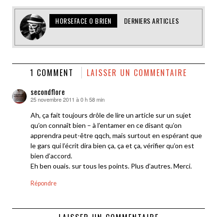
HORSEFACE O BRIEN
DERNIERS ARTICLES
1 COMMENT
LAISSER UN COMMENTAIRE
secondflore
25 novembre 2011 à 0 h 58 min
dit :
Ah, ça fait toujours drôle de lire un article sur un sujet
qu’on connaît bien – à l’entamer en ce disant qu’on
apprendra peut-être qqch, mais surtout en espérant que
le gars qui l’écrit dira bien ça, ça et ça, vérifier qu’on est
bien d’accord.
Eh ben ouais. sur tous les points. Plus d’autres. Merci.
Répondre