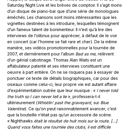
Saturday Night Live et les brèves de comptoir. Il s’agit moins
d’un disque de piano-bar que d’une série de monologues
éméchés. Les chansons sont moins intéressantes que les
vignettes destinées à les introduire, lesquelles témoignent
d’un fameux talent de bonimenteur. Il n’est qu’à lire des
interviews de l’olibrius pour apprécier, à défaut de le voir
en concert (car l’homme se fait rare et cher). De la même
manière, ses vidéos promotionnelles pour la tournée de
2007, et dernièrement pour l’album
Bad as me,
relèvent
d’un génial cabotinage. Thomas Alan Waits est un
affabulateur patenté et ses interviews constituent une
oeuvre à part entière. On ne se risquera pas à essayer de
ponctuer ce texte de détails biographiques, car pour des
oiseaux comme celui-ci, leur propre vie est autant affaire
d’expérimentation outrée que leur musique : «
I never told
the truth so I can never tell a lie
», professera-t-il
ultérieurement (
Whistlin’ past the graveyard
, sur
Blue
Valentine
). Ce qu’on peut raisonnablement avancer, c’est
que la bouteille n’était pas qu’un accessoire de scène.
« Nighthawks
était le résultat de huit mois sur la route. […]
Quand vous faites une tournée des clubs, il est difficile