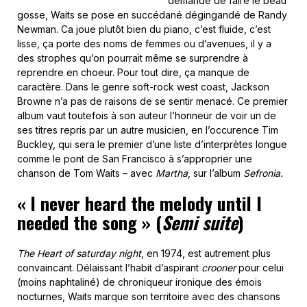
demandé de faire le beau
gosse, Waits se pose en succédané dégingandé de Randy
Newman. Ca joue plutôt bien du piano, c’est fluide, c’est
lisse, ça porte des noms de femmes ou d’avenues, il y a
des strophes qu’on pourrait même se surprendre à
reprendre en choeur. Pour tout dire, ça manque de
caractère. Dans le genre soft-rock west coast, Jackson
Browne n’a pas de raisons de se sentir menacé. Ce premier
album vaut toutefois à son auteur l’honneur de voir un de
ses titres repris par un autre musicien, en l’occurence Tim
Buckley, qui sera le premier d’une liste d’interprètes longue
comme le pont de San Francisco à s’approprier une
chanson de Tom Waits – avec
Martha
, sur l’album
Sefronia.
«
I never heard the melody until I
needed the song
» (
Semi suite
)
The Heart of saturday night
, en 1974, est autrement plus
convaincant. Délaissant l’habit d’aspirant
crooner
pour celui
(moins naphtaliné) de chroniqueur ironique des émois
nocturnes, Waits marque son territoire avec des chansons