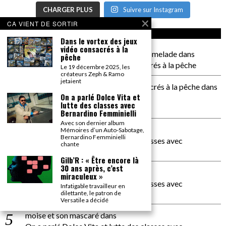
CHARGER PLUS
Suivre sur Instagram
CA VIENT DE SORTIR
CA COMMENTE SEC
Dans le vortex des jeux
vidéo consacrés à la
il a pas de genoux Messi comme P comelade
dans
pêche
Dans le vortex des jeux vidéo consacrés à la pêche
Le 19 décembre 2025, les
créateurs Zeph & Ramo
jetaient
Dans le vortex des jeux vidéos consacrés à la pêche
dans
On a parlé Dolce Vita et
PACÔME THIELLEMENT
lutte des classes avec
La séance d’Hip Gnose
Bernardino Femminielli
Avec son dernier album
La Patrie
dans
Mémoires d’un Auto-Sabotage,
Bernardino Femminielli
On a parlé Dolce Vita et lutte des classes avec
chante
Bernardino Femminielli
Gilb’R : « Être encore là
30 ans après, c’est
carte noire negra à l'o tiede
dans
miraculeux »
On a parlé Dolce Vita et lutte des classes avec
Infatigable travailleur en
Bernardino Femminielli
dilettante, le patron de
Versatile a décidé
moise et son mascaré
dans