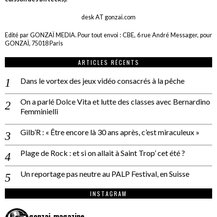
desk AT gonzai.com
Edité par GONZAÏ MEDIA. Pour tout envoi : CBE, 6 rue André Messager, pour
GONZAÏ, 75018 Paris
ARTICLES RÉCENTS
Dans le vortex des jeux vidéo consacrés à la pêche
On a parlé Dolce Vita et lutte des classes avec Bernardino
Femminielli
Gilb’R : « Être encore là 30 ans après, c’est miraculeux »
Plage de Rock : et si on allait à Saint Trop’ cet été ?
Un reportage pas neutre au PALP Festival, en Suisse
INSTAGRAM
gonzai_magazine