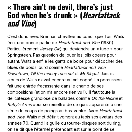
«
There ain’t no devil, there’s just
God when he’s drunk
» (
Heartattack
and Vine
)
C’est donc avec Brennan chevillée au coeur que Tom Waits
écrit une bonne partie de
Heartattack and Vine
(1980).
Particulièrement
Jersey Girl,
qui deviendra un « tube » pour
Springsteen. Pas question de jouer les jolis coeurs pour
autant. Waits a enfilé les gants de boxe pour décocher des
blues de poids lourd comme
Heartattack and Vine
,
Downtown
,
Till the money runs out
et
Mr Siegal.
Jamais
album de Waits n’avait encore autant cogné. La percussion
fait une entrée fracassante dans le champ de ses
compositions (et on n’a encore rien vu !). Il faut toute la
délicatesse grandiose de ballades comme
On the Nickel
et
Ruby’s Arms
pour se remettre de ce qui s’apparente à une
série de coups de poings au bas-ventre. Avec
Heartattack
and Vine
, Waits met définitivement au tapis ses avatars des
années 70. Quand l’aiguille du tourne-disques sort du ring,
on se dit que l’éternel prétendant est sur le point de se