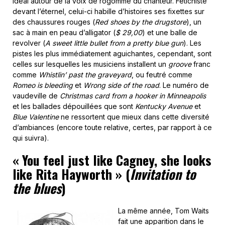
idéal autour de la voix de rogomme du chanteur. Fétichiste
devant l’éternel, celui-ci habille d’histoires ses fixettes sur
des chaussures rouges (
Red shoes by the drugstore
), un
sac à main en peau d’alligator (
$ 29,00
) et une balle de
revolver (
A sweet little bullet from a pretty blue gun
). Les
pistes les plus immédiatement aguichantes, cependant, sont
celles sur lesquelles les musiciens installent un
groove
franc
comme
Whistlin’ past the graveyard
, ou feutré comme
Romeo is bleeding
et
Wrong side of the road
. Le numéro de
vaudeville de
Christmas card from a hooker in Minneapolis
et les ballades dépouillées que sont
Kentucky Avenue
et
Blue Valentine
ne ressortent que mieux dans cette diversité
d’ambiances (encore toute relative, certes, par rapport à ce
qui suivra).
« You feel just like Cagney, she looks
like Rita Hayworth »
(
Invitation to
the blues
)
La même année, Tom Waits
fait une apparition dans le