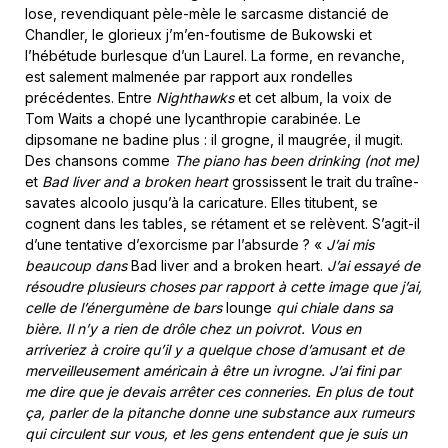
lose, revendiquant pèle-mèle le sarcasme distancié de
Chandler, le glorieux j’m’en-foutisme de Bukowski et
l’hébétude burlesque d’un Laurel. La forme, en revanche,
est salement malmenée par rapport aux rondelles
précédentes. Entre
Nighthawks
et cet album, la voix de
Tom Waits a chopé une lycanthropie carabinée. Le
dipsomane ne badine plus : il grogne, il maugrée, il mugit.
Des chansons comme
The piano has been drinking (not me)
et
Bad liver and a broken heart
grossissent le trait du traîne-
savates alcoolo jusqu’à la caricature. Elles titubent, se
cognent dans les tables, se rétament et se relèvent. S’agit-il
d’une tentative d’exorcisme par l’absurde ? «
J’ai mis
beaucoup dans
Bad liver and a broken heart.
J’ai essayé de
résoudre plusieurs choses par rapport à cette image que j’ai,
celle de l’énergumène de bars
lounge
qui chiale dans sa
bière. Il n’y a rien de drôle chez un poivrot. Vous en
arriveriez à croire qu’il y a quelque chose d’amusant et de
merveilleusement américain à être un ivrogne. J’ai fini par
me dire que je devais arrêter ces conneries. En plus de tout
ça, parler de la pitanche donne une substance aux rumeurs
qui circulent sur vous, et les gens entendent que je suis un