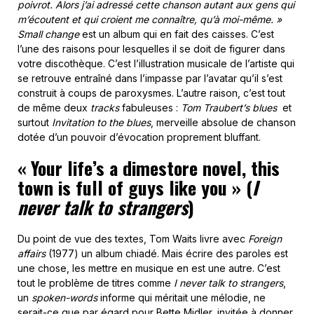
poivrot. Alors j’ai adressé cette chanson autant aux gens qui
m’écoutent et qui croient me connaître, qu’à moi-même. »
Small change
est un album qui en fait des caisses. C’est
l’une des raisons pour lesquelles il se doit de figurer dans
votre discothèque. C’est l’illustration musicale de l’artiste qui
se retrouve entraîné dans l’impasse par l’avatar qu’il s’est
construit à coups de paroxysmes. L’autre raison, c’est tout
de même deux
tracks
fabuleuses :
Tom Traubert’s blues
et
surtout
Invitation to the blues
, merveille absolue de chanson
dotée d’un pouvoir d’évocation proprement bluffant.
« Your life’s a dimestore novel, this
town is full of guys like you »
(
I
never talk to strangers
)
Du point de vue des textes, Tom Waits livre avec
Foreign
affairs
(1977) un album chiadé. Mais écrire des paroles est
une chose, les mettre en musique en est une autre. C’est
tout le problème de titres comme
I never talk to strangers
,
un
spoken-words
informe qui méritait une mélodie, ne
serait-ce que par égard pour Bette Midler, invitée à donner