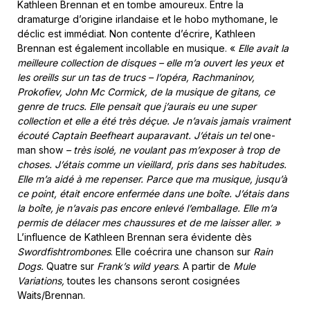
Kathleen Brennan et en tombe amoureux. Entre la
dramaturge d’origine irlandaise et le hobo mythomane, le
déclic est immédiat. Non contente d’écrire, Kathleen
Brennan est également incollable en musique. «
Elle avait la
meilleure collection de disques – elle m’a ouvert les yeux et
les oreills sur un tas de trucs – l’opéra, Rachmaninov,
Prokofiev, John Mc Cormick, de la musique de gitans, ce
genre de trucs. Elle pensait que j’aurais eu une super
collection et elle a été très déçue. Je n’avais jamais vraiment
écouté Captain Beefheart auparavant. J’étais un tel
one-
man show
– très isolé, ne voulant pas m’exposer à trop de
choses. J’étais comme un vieillard, pris dans ses habitudes.
Elle m’a aidé à me repenser. Parce que ma musique, jusqu’à
ce point, était encore enfermée dans une boîte. J’étais dans
la boîte, je n’avais pas encore enlevé l’emballage. Elle m’a
permis de délacer mes chaussures et de me laisser aller. »
L’influence de Kathleen Brennan sera évidente dès
Swordfishtrombones
. Elle coécrira une chanson sur
Rain
Dogs.
Quatre sur
Frank’s wild years
. A partir de
Mule
Variations,
toutes les chansons seront cosignées
Waits/Brennan.