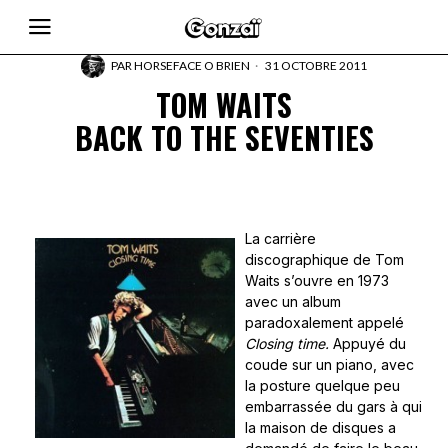
PAR
HORSEFACE O BRIEN
31 OCTOBRE 2011
TOM WAITS
BACK TO THE SEVENTIES
La carrière
discographique de Tom
Waits s’ouvre en 1973
avec un album
paradoxalement appelé
Closing time.
Appuyé du
coude sur un piano, avec
la posture quelque peu
embarrassée du gars à qui
la maison de disques a