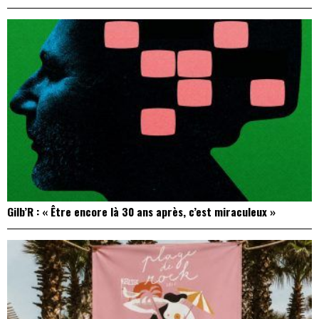
Gilb’R : « Être encore là 30 ans après, c’est miraculeux »