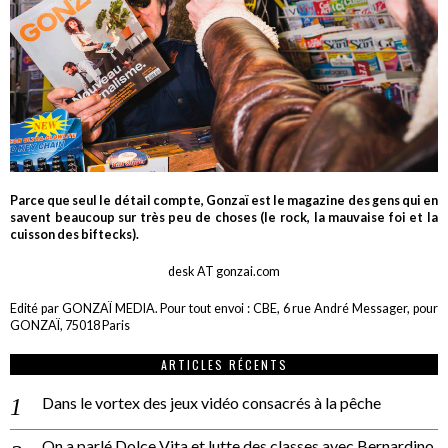
Parce que seul le détail compte, Gonzaï est le magazine des gens qui en
savent beaucoup sur très peu de choses (le rock, la mauvaise foi et la
cuisson des biftecks).
desk AT gonzai.com
Edité par GONZAÏ MEDIA. Pour tout envoi : CBE, 6 rue André Messager, pour
GONZAÏ, 75018 Paris
ARTICLES RÉCENTS
Dans le vortex des jeux vidéo consacrés à la pêche
On a parlé Dolce Vita et lutte des classes avec Bernardino