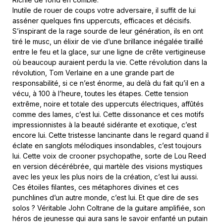
Inutile de rouer de coups votre adversaire, il suffit de lui
asséner quelques fins uppercuts, efficaces et décisifs.
S’inspirant de la rage sourde de leur génération, ils en ont
tiré le musc, un élixir de vie d’une brillance inégalée tiraillé
entre le feu et la glace, sur une ligne de crête vertigineuse
où beaucoup auraient perdu la vie. Cette révolution dans la
révolution, Tom Verlaine en a une grande part de
responsabilité, si ce n’est énorme, au delà du fait qu’il en a
vécu, à 100 à l’heure, toutes les étapes. Cette tension
extrême, noire et totale des uppercuts électriques, affûtés
comme des lames, c’est lui. Cette dissonance et ces motifs
impressionnistes à la beauté sidérante et exotique, c’est
encore lui. Cette tristesse lancinante dans le regard quand il
éclate en sanglots mélodiques insondables, c’est toujours
lui. Cette voix de crooner psychopathe, sorte de Lou Reed
en version décérébrée, qui martèle des visions mystiques
avec les yeux les plus noirs de la création, c’est lui aussi.
Ces étoiles filantes, ces métaphores divines et ces
punchlines d’un autre monde, c’est lui. Et que dire de ses
solos ? Véritable John Coltrane de la guitare amplifiée, son
héros de jeunesse qui aura sans le savoir enfanté un putain