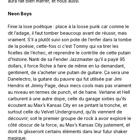
aura fait bien marrer, et nous aussi.
Neon Boys
Finie la lose poétique : place à la loose punk car comme le
dit l’adage, il faut tomber beaucoup avant de réussir, mais
vraiment. S’il a plutôt suivi son pote de l’enfer dans la tombe
de la poésie, cette-fois ci c’est Tommy qui va tirer les
ficelles de l’échec, et reprendre le contrôle de cette putain
d’histoire. Nanti de sa Fender Jazzmaster qu’il a payé 95
dollars, il force Richie à faire de même en lui demandant,
gentiment, de s’acheter une putain de guitare. Ça sera une
Danelectro, la guitare du pauvre qui fut utilisée par Jimi
Hendrix et Jimmy Page, deux mecs cools mais pas vraiment
au niveau en termes de punch, et de haine. Verlaine et Hell
carburent à une autre dope, celle du garage sixties qu’ils
écoutent au Max’s Kansas City en se pintant la tronche, et
surtout celle du Velvet Underground, qu’ils viennent de
découvrir; soit le premier groupe de rock à avoir exploré le
côté obscur de la force, au Max’s Kansas City justement, et
dont ils glisseront certains éléments dans leur futur shaker
magique.