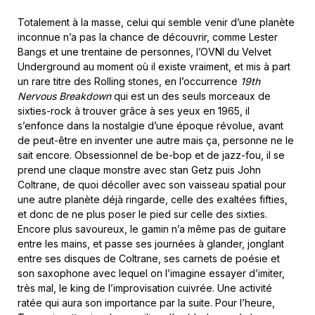
Totalement à la masse, celui qui semble venir d’une planète
inconnue n’a pas la chance de découvrir, comme Lester
Bangs et une trentaine de personnes, l’OVNI du Velvet
Underground au moment où il existe vraiment, et mis à part
un rare titre des Rolling stones, en l’occurrence
19th
Nervous Breakdown
qui est un des seuls morceaux de
sixties-rock à trouver grâce à ses yeux en 1965, il
s’enfonce dans la nostalgie d’une époque révolue, avant
de peut-être en inventer une autre mais ça, personne ne le
sait encore. Obsessionnel de be-bop et de jazz-fou, il se
prend une claque monstre avec stan Getz puis John
Coltrane, de quoi décoller avec son vaisseau spatial pour
une autre planète déjà ringarde, celle des exaltées fifties,
et donc de ne plus poser le pied sur celle des sixties.
Encore plus savoureux, le gamin n’a même pas de guitare
entre les mains, et passe ses journées à glander, jonglant
entre ses disques de Coltrane, ses carnets de poésie et
son saxophone avec lequel on l’imagine essayer d’imiter,
très mal, le king de l’improvisation cuivrée. Une activité
ratée qui aura son importance par la suite. Pour l’heure,