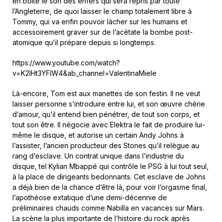
en boîte le son des enfers qui sera repris par toute
l’Angleterre, de quoi laisser le champ totalement libre à
Tommy, qui va enfin pouvoir lâcher sur les humains et
accessoirement graver sur de l’acétate la bombe post-
atomique qu’il prépare depuis si longtemps.
https://www.youtube.com/watch?
v=K2lHt3YFIW4&ab_channel=ValentinaMiele
Là-encore, Tom est aux manettes de son festin. Il ne veut
laisser personne s’introduire entre lui, et son œuvre chérie
d’amour, qu’il entend bien pénétrer, de tout son corps, et
tout son être. Il négocie avec Elektra le fait de produire lui-
même le disque, et autorise un certain Andy Johns à
l’assister, l’ancien producteur des Stones qu’il relègue au
rang d’esclave. Un contrat unique dans l’industrie du
disque, tel Kylian Mbappé qui contrôle le PSG à lui tout seul,
à la place de dirigeants bedonnants. Cet esclave de Johns
a déjà bien de la chance d’être là, pour voir l’orgasme final,
l’apothéose extatique d’une demi-décennie de
préliminaires chauds comme Nabilla en vacances sur Mars.
La scène la plus importante de l’histoire du rock après