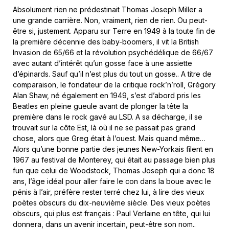
Absolument rien ne prédestinait Thomas Joseph Miller a
une grande carrière. Non, vraiment, rien de rien. Ou peut-
être si, justement. Apparu sur Terre en 1949 à la toute fin de
la première décennie des baby-boomers, il vit la British
Invasion de 65/66 et la révolution psychédélique de 66/67
avec autant d’intérêt qu’un gosse face à une assiette
d’épinards. Sauf qu’il n’est plus du tout un gosse.. A titre de
comparaison, le fondateur de la critique rock’n’roll, Grégory
Alan Shaw, né également en 1949, s’est d’abord pris les
Beatles en pleine gueule avant de plonger la tête la
première dans le rock gavé au LSD. A sa décharge, il se
trouvait sur la côte Est, là où il ne se passait pas grand
chose, alors que Greg était à l’ouest. Mais quand même…
Alors qu’une bonne partie des jeunes New-Yorkais filent en
1967 au festival de Monterey, qui était au passage bien plus
fun que celui de Woodstock, Thomas Joseph qui a donc 18
ans, l’âge idéal pour aller faire le con dans la boue avec le
pénis à l’air, préfère rester terré chez lui, à lire des vieux
poètes obscurs du dix-neuvième siècle. Des vieux poètes
obscurs, qui plus est français : Paul Verlaine en tête, qui lui
donnera, dans un avenir incertain, peut-être son nom..