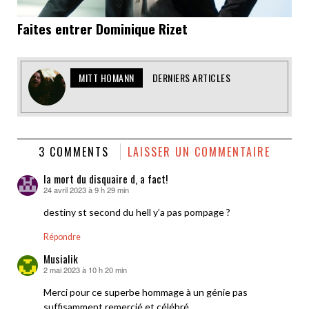
Faites entrer Dominique Rizet
MITT HOMANN
DERNIERS ARTICLES
3 COMMENTS
LAISSER UN COMMENTAIRE
la mort du disquaire d, a fact!
24 avril 2023 à 9 h 29 min
dit :
destiny st second du hell y’a pas pompage ?
Répondre
Musialik
2 mai 2023 à 10 h 20 min
dit :
Merci pour ce superbe hommage à un génie pas
suffisamment remercié et célébré.