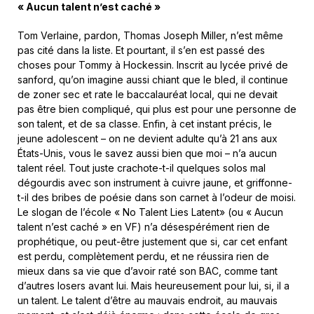
« Aucun talent n’est caché »
Tom Verlaine, pardon, Thomas Joseph Miller, n’est même
pas cité dans la liste. Et pourtant, il s’en est passé des
choses pour Tommy à Hockessin. Inscrit au lycée privé de
sanford, qu’on imagine aussi chiant que le bled, il continue
de zoner sec et rate le baccalauréat local, qui ne devait
pas être bien compliqué, qui plus est pour une personne de
son talent, et de sa classe. Enfin, à cet instant précis, le
jeune adolescent – on ne devient adulte qu’à 21 ans aux
États-Unis, vous le savez aussi bien que moi – n’a aucun
talent réel. Tout juste crachote-t-il quelques solos mal
dégourdis avec son instrument à cuivre jaune, et griffonne-
t-il des bribes de poésie dans son carnet à l’odeur de moisi.
Le slogan de l’école « No Talent Lies Latent» (ou « Aucun
talent n’est caché » en VF) n’a désespérément rien de
prophétique, ou peut-être justement que si, car cet enfant
est perdu, complètement perdu, et ne réussira rien de
mieux dans sa vie que d’avoir raté son BAC, comme tant
d’autres losers avant lui. Mais heureusement pour lui, si, il a
un talent. Le talent d’être au mauvais endroit, au mauvais