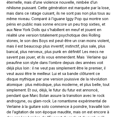
éternelle, mais d’une violence nouvelle, nimbée d’un
nihilisme puissant. Cette génération est marquée par la lose,
mais dans ce ratage cuisant, ils ne sont pas non plus tous au
même niveau. Comparé à l’iguane Iggy Pop qui montre son
pénis en public mais sonne encore un peu trop sixties, et
aux New York Dolls qui s’habillent en meuf et jouent en
réalité une version totalement psychotique des Rolling
stones, le son des Boys est peut-être un cran moins violent,
mais il est beaucoup plus inventif, instinctif, plus sale, plus
bancal, plus nerveux, plus punk en définitif. Les mecs ne
savent pas jouer, et ils vous emmerdent. Mais Verlaine qui
peaufine son style dans l’ombre depuis des années voit
déjà plus loin : il ne veut pas simplement être le premier, il
veut aussi être le meilleur. Lui et sa bande clôturent ce
disque mythique par une version jouissive de la révolution
atomique : plus mélodique, plus moderne, et plus belle, tout
simplement. Et oui, déjà, le futur du futur est annoncé,
pendant que Marc Bolan assure la transition avec le rock
androgyne, ou glam-rock. Le romantisme expérimental de
Verlaine à la guitare solo commence à poindre, travaillé loin
de l’agitation de son époque maudite, mais on est encore à