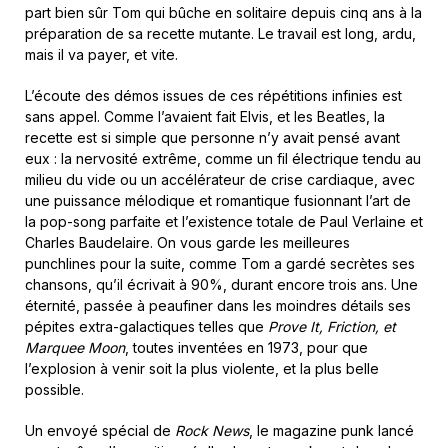
part bien sûr Tom qui bûche en solitaire depuis cinq ans à la
préparation de sa recette mutante. Le travail est long, ardu,
mais il va payer, et vite.
L’écoute des démos issues de ces répétitions infinies est
sans appel. Comme l’avaient fait Elvis, et les Beatles, la
recette est si simple que personne n’y avait pensé avant
eux : la nervosité extrême, comme un fil électrique tendu au
milieu du vide ou un accélérateur de crise cardiaque, avec
une puissance mélodique et romantique fusionnant l’art de
la pop-song parfaite et l’existence totale de Paul Verlaine et
Charles Baudelaire. On vous garde les meilleures
punchlines pour la suite, comme Tom a gardé secrètes ses
chansons, qu’il écrivait à 90%, durant encore trois ans. Une
éternité, passée à peaufiner dans les moindres détails ses
pépites extra-galactiques telles que
Prove It, Friction, et
Marquee Moon
, toutes inventées en 1973, pour que
l’explosion à venir soit la plus violente, et la plus belle
possible.
Un envoyé spécial de
Rock News
, le magazine punk lancé