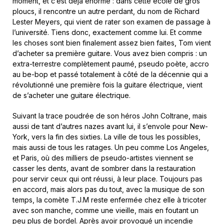
moment, et c’est déjà énorme : dans cette école de gros
ploucs, il rencontre un autre perdant, du nom de Richard
Lester Meyers, qui vient de rater son examen de passage à
l’université. Tiens donc, exactement comme lui. Et comme
les choses sont bien finalement assez bien faites, Tom vient
d’acheter sa première guitare. Vous avez bien compris : un
extra-terrestre complètement paumé, pseudo poète, accro
au be-bop et passé totalement à côté de la décennie qui a
révolutionné une première fois la guitare électrique, vient
de s’acheter une guitare électrique.
Suivant la trace poudrée de son héros John Coltrane, mais
aussi de tant d’autres nazes avant lui, il s’envole pour New-
York, vers la fin des sixties. La ville de tous les possibles,
mais aussi de tous les ratages. Un peu comme Los Angeles,
et Paris, où des milliers de pseudo-artistes viennent se
casser les dents, avant de sombrer dans la restauration
pour servir ceux qui ont réussi, à leur place. Toujours pas
en accord, mais alors pas du tout, avec la musique de son
temps, la comète T.J.M reste enfermée chez elle à tricoter
avec son manche, comme une vieille, mais en foutant un
peu plus de bordel. Après avoir provoqué un incendie