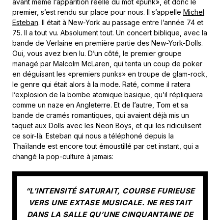
avant même l’apparition réelle du mot «punk», et donc le
premier, s’est rendu sur place pour nous. Il s’appelle
Michel
Esteban
. Il était à New-York au passage entre l’année 74 et
75. Il a tout vu. Absolument tout. Un concert biblique, avec la
bande de Verlaine en première partie des New-York-Dolls.
Oui, vous avez bien lu. D’un côté, le premier groupe
managé par Malcolm McLaren, qui tenta un coup de poker
en déguisant les «premiers punks» en troupe de glam-rock,
le genre qui était alors à la mode. Raté, comme il ratera
l’explosion de la bombe atomique basique, qu’il répliquera
comme un naze en Angleterre. Et de l’autre, Tom et sa
bande de cramés romantiques, qui avaient déjà mis un
taquet aux Dolls avec les Neon Boys, et qui les ridiculisent
ce soir-là. Esteban qui nous a téléphoné depuis la
Thaïlande est encore tout émoustillé par cet instant, qui a
changé la pop-culture à jamais:
“L’INTENSITÉ SATURAIT, COURSE FURIEUSE
VERS UNE EXTASE MUSICALE. NE RESTAIT
DANS LA SALLE QU’UNE CINQUANTAINE DE