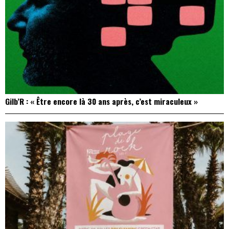
Gilb’R : « Être encore là 30 ans après, c’est miraculeux »