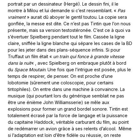
portrait par un dessinateur (Hergé). Le dessin fini, il le
montre à Milou et lui demande si c’est ressemblant. «
Pas
vraiment
» aurait dû aboyer le gentil toutou. La copie sera
gonflée, la messe est dite. Ce n’est pas Tintin que l’on nous
présente, mais sa version testostéronée. C’est ce à quoi va
s’évertuer Spielberg pendant tout le film. Cassée la ligne
claire, sniffée la ligne blanche qui sépare les cases de la BD
pour les jeter dans des plans-séquence infinis. Si pour
Truffaut un film était «
un train qui fonce à grande vitesse
dans la nuit
« , avec Spielberg on embraque plutôt à bord
du
Space Moutain
. Une fois que l’intrigue est posée, plus le
temps de respirer, de penser. On est proche d’une
lobotomie (sûrement une coloscopie, pour certains
tintophiles). On entre dans une machine à convaincre. La
musique (qui pourtant lors du générique semblait ne pas
être une énième John Williamsserie) se mêle aux
explosions pour former un grand bordel sonore. Tintin est
totalement écrasé par la force de langage et la puissance
du capitaine Haddock, véritable carburant du film, au point
de redémarrer un avion grâce à ses relents d’alcool. Même
si l’adaptation est loin d’être fidèle ou réussie, on reste