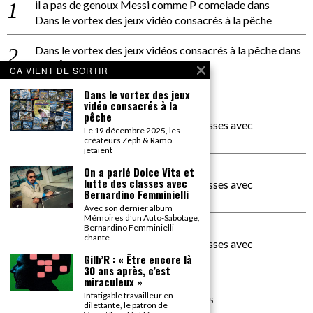
il a pas de genoux Messi comme P comelade
dans
Dans le vortex des jeux vidéo consacrés à la pêche
Dans le vortex des jeux vidéos consacrés à la pêche
dans
PACÔME THIELLEMENT
CA VIENT DE SORTIR
La séance d’Hip Gnose
Dans le vortex des jeux
vidéo consacrés à la
La Patrie
dans
pêche
On a parlé Dolce Vita et lutte des classes avec
Le 19 décembre 2025, les
Bernardino Femminielli
créateurs Zeph & Ramo
jetaient
carte noire negra à l'o tiede
dans
On a parlé Dolce Vita et
lutte des classes avec
On a parlé Dolce Vita et lutte des classes avec
Bernardino Femminielli
Bernardino Femminielli
Avec son dernier album
Mémoires d’un Auto-Sabotage,
moise et son mascaré
dans
Bernardino Femminielli
chante
On a parlé Dolce Vita et lutte des classes avec
Bernardino Femminielli
Gilb’R : « Être encore là
30 ans après, c’est
miraculeux »
Infatigable travailleur en
©
2026
TOUS DROITS RÉSERVÉS
dilettante, le patron de