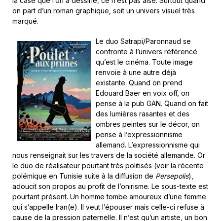
la case que l’on a dessiné, ce n’est pas aisé. Surtout quand
on part d’un roman graphique, soit un univers visuel très
marqué.
Le duo Satrapi/Paronnaud se
confronte à l’univers référencé
qu’est le cinéma. Toute image
renvoie à une autre déjà
existante. Quand on prend
Edouard Baer en voix off, on
pense à la pub GAN. Quand on fait
des lumières rasantes et des
ombres peintes sur le décor, on
pense à l’expressionnisme
allemand. L’expressionnisme qui
nous renseignait sur les travers de la société allemande. Or
le duo de réalisateur pourtant très politisés (voir la récente
polémique en Tunisie suite à la diffusion de
Persepolis
),
adoucit son propos au profit de l’onirisme. Le sous-texte est
pourtant présent. Un homme tombe amoureux d’une femme
qui s’appelle Iran(e). Il veut l’épouser mais celle-ci refuse à
cause de la pression paternelle. Il n’est qu’un artiste, un bon