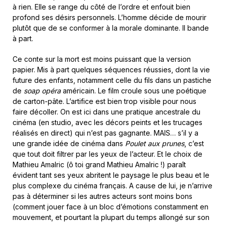
à rien. Elle se range du côté de l’ordre et enfouit bien
profond ses désirs personnels. L’homme décide de mourir
plutôt que de se conformer à la morale dominante. Il bande
à part.
Ce conte sur la mort est moins puissant que la version
papier. Mis à part quelques séquences réussies, dont la vie
future des enfants, notamment celle du fils dans un pastiche
de
soap opéra
américain. Le film croule sous une poétique
de carton-pâte. L’artifice est bien trop visible pour nous
faire décoller. On est ici dans une pratique ancestrale du
cinéma (en studio, avec les décors peints et les trucages
réalisés en direct) qui n’est pas gagnante. MAIS… s’il y a
une grande idée de cinéma dans
Poulet aux prunes
, c’est
que tout doit filtrer par les yeux de l’acteur. Et le choix de
Mathieu Amalric (ô toi grand Mathieu Amalric !) paraît
évident tant ses yeux abritent le paysage le plus beau et le
plus complexe du cinéma français. A cause de lui, je n’arrive
pas à déterminer si les autres acteurs sont moins bons
(comment jouer face à un bloc d’émotions constamment en
mouvement, et pourtant la plupart du temps allongé sur son