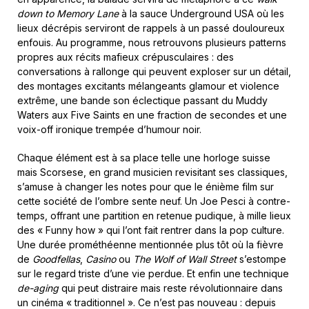
down to Memory Lane
à la sauce Underground USA où les
lieux décrépis serviront de rappels à un passé douloureux
enfouis. Au programme, nous retrouvons plusieurs patterns
propres aux récits mafieux crépusculaires : des
conversations à rallonge qui peuvent exploser sur un détail,
des montages excitants mélangeants glamour et violence
extrême, une bande son éclectique passant du Muddy
Waters aux Five Saints en une fraction de secondes et une
voix-off ironique trempée d’humour noir.
Chaque élément est à sa place telle une horloge suisse
mais Scorsese, en grand musicien revisitant ses classiques,
s’amuse à changer les notes pour que le énième film sur
cette société de l’ombre sente neuf. Un Joe Pesci à contre-
temps, offrant une partition en retenue pudique, à mille lieux
des « Funny how » qui l’ont fait rentrer dans la pop culture.
Une durée prométhéenne mentionnée plus tôt où la fièvre
de
Goodfellas
,
Casino
ou
The Wolf of Wall Street
s’estompe
sur le regard triste d’une vie perdue. Et enfin une technique
de-aging
qui peut distraire mais reste révolutionnaire dans
un cinéma « traditionnel ». Ce n’est pas nouveau : depuis