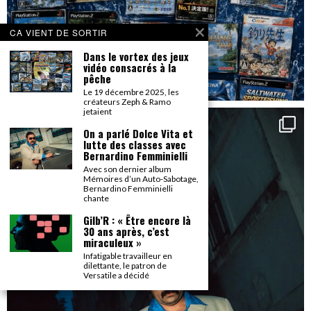
CA VIENT DE SORTIR
Dans le vortex des jeux
vidéo consacrés à la
pêche
Le 19 décembre 2025, les
créateurs Zeph & Ramo
jetaient
On a parlé Dolce Vita et
lutte des classes avec
Bernardino Femminielli
Avec son dernier album
Mémoires d’un Auto-Sabotage,
Bernardino Femminielli
chante
Gilb’R : « Être encore là
30 ans après, c’est
miraculeux »
Infatigable travailleur en
dilettante, le patron de
Versatile a décidé