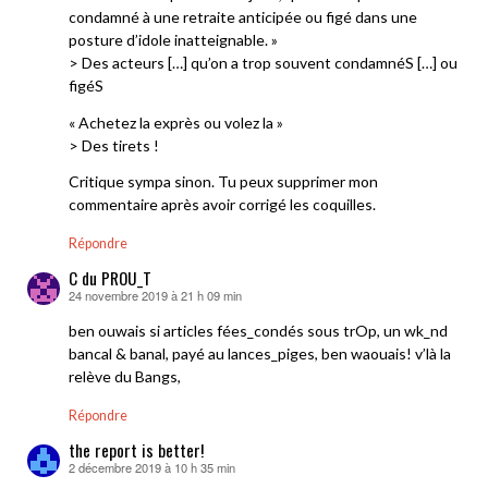
condamné à une retraite anticipée ou figé dans une
posture d’idole inatteignable. »
> Des acteurs […] qu’on a trop souvent condamnéS […] ou
figéS
« Achetez la exprès ou volez la »
> Des tirets !
Critique sympa sinon. Tu peux supprimer mon
commentaire après avoir corrigé les coquilles.
Répondre
C du PROU_T
24 novembre 2019 à 21 h 09 min
dit :
ben ouwais si articles fées_condés sous trOp, un wk_nd
bancal & banal, payé au lances_piges, ben waouais! v’là la
relève du Bangs,
Répondre
the report is better!
2 décembre 2019 à 10 h 35 min
dit :