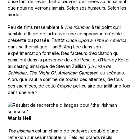
brisé tant de rêves, tant d’œuvres destinées au firmament
que nous ne verrons jamais. Selon ses humeurs. Selon les
modes.
Peu de films ressemblent à
The Irishman
à tel point qu’il
semble difficile de lui trouver une comparaison crédible
présente ou passée. Tantôt
Once Upon a Time in America
dans sa thématique. Tantôt Ang Lee dans son
expérimentation formelle. Des facteurs d’excitation qui
cumulent dans la présence de Joe Pesci et d’Harvey Keitel
au casting ainsi que de Steven Zaillian (
La Liste de
Schindler
,
The Night Of
,
American Gangster
) au scénario.
Alors que vaut la somme de toutes ces attentes, de tous
ces sacrifices, de cette éclipse pelliculaire qui jaillît une fois
dans une vie ?
War Is Hell
The Irishman
est un champ de cadavres doublé d’une
réflexion sur ses instigateurs. Tels les grands récits