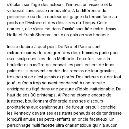
s’étalant sur l’âge des acteurs, l’innovation visuelle et la
virtuosité sans cesse renouvelée. A la différence du
pessimisme ou de la douleur qui gagne du terrain face au
poids de l’Histoire et des désastres du Temps. Cette
noirceur, elle s’assume dans l’amitié sacrifiée entre Jimmy
Hoffa et Frank Sheeran lors d’un gala en son honneur.
Inutile de dire à quel point De Niro et Pacino sont
extraordinaires : le pedigree des deux hommes parle pour
eux, sculpteurs clés de la Méthode. Toutefois, sous la
houlette d’un maître qui connait les pans entiers de leurs
palettes, ils peuvent sonder des recoins de leur gravitas,
très peu si ce n’est jamais explorés. Des acteurs qui ont tout
joué, qu’on a trop souvent condamné à une retraite
anticipée ou figé dans une posture d’idole inatteignable. Du
haut de ses 80 printemps, Al Pacino étonne encore de
justesse, bouillonnant d’énergie dans ses discours
prolétariens aux camionneurs, de fureur lorsqu’il conchie
les Kennedy devant ses assistants penauds et de tendresse
lorsqu’il amuse ses petits-enfants en oncle facétieux. Un
personnage multi facette ultra charismatique qui n’a aucun