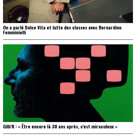
On a parlé Dolce Vita et lutte des classes avec Bernardino
Femminielli
Gilb’R : « Être encore là 30 ans après, c’est miraculeux »