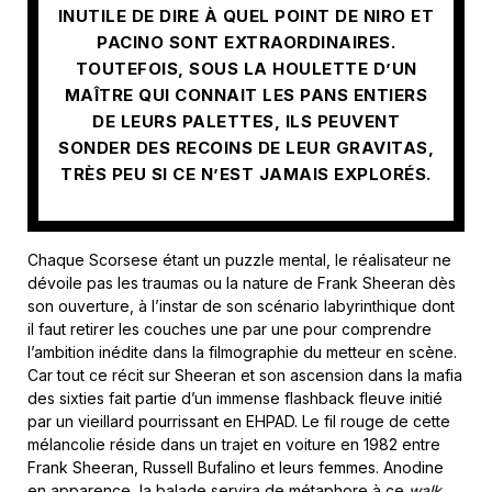
INUTILE DE DIRE À QUEL POINT DE NIRO ET
PACINO SONT EXTRAORDINAIRES.
TOUTEFOIS, SOUS LA HOULETTE D’UN
MAÎTRE QUI CONNAIT LES PANS ENTIERS
DE LEURS PALETTES, ILS PEUVENT
SONDER DES RECOINS DE LEUR GRAVITAS,
TRÈS PEU SI CE N’EST JAMAIS EXPLORÉS.
Chaque Scorsese étant un puzzle mental, le réalisateur ne
dévoile pas les traumas ou la nature de Frank Sheeran dès
son ouverture, à l’instar de son scénario labyrinthique dont
il faut retirer les couches une par une pour comprendre
l’ambition inédite dans la filmographie du metteur en scène.
Car tout ce récit sur Sheeran et son ascension dans la mafia
des sixties fait partie d’un immense flashback fleuve initié
par un vieillard pourrissant en EHPAD. Le fil rouge de cette
mélancolie réside dans un trajet en voiture en 1982 entre
Frank Sheeran, Russell Bufalino et leurs femmes. Anodine
en apparence, la balade servira de métaphore à ce
walk