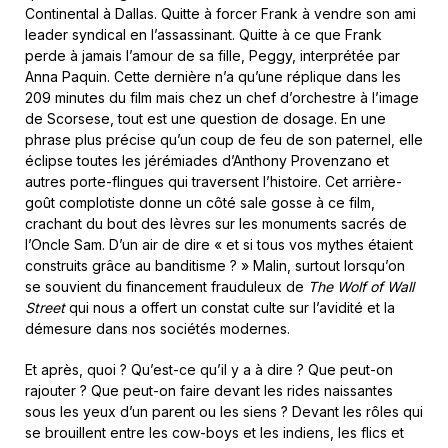
Continental à Dallas. Quitte à forcer Frank à vendre son ami
leader syndical en l’assassinant. Quitte à ce que Frank
perde à jamais l’amour de sa fille, Peggy, interprétée par
Anna Paquin. Cette dernière n’a qu’une réplique dans les
209 minutes du film mais chez un chef d’orchestre à l’image
de Scorsese, tout est une question de dosage. En une
phrase plus précise qu’un coup de feu de son paternel, elle
éclipse toutes les jérémiades d’Anthony Provenzano et
autres porte-flingues qui traversent l’histoire. Cet arrière-
goût complotiste donne un côté sale gosse à ce film,
crachant du bout des lèvres sur les monuments sacrés de
l’Oncle Sam. D’un air de dire « et si tous vos mythes étaient
construits grâce au banditisme ? » Malin, surtout lorsqu’on
se souvient du financement frauduleux de
The Wolf of Wall
Street
qui nous a offert un constat culte sur l’avidité et la
démesure dans nos sociétés modernes.
Et après, quoi ? Qu’est-ce qu’il y a à dire ? Que peut-on
rajouter ? Que peut-on faire devant les rides naissantes
sous les yeux d’un parent ou les siens ? Devant les rôles qui
se brouillent entre les cow-boys et les indiens, les flics et