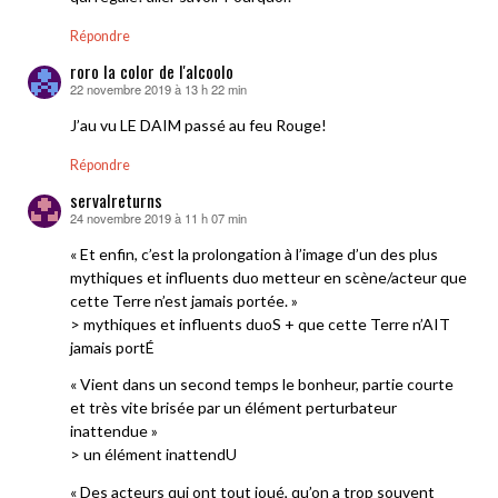
Répondre
roro la color de l'alcoolo
22 novembre 2019 à 13 h 22 min
dit :
J’au vu LE DAIM passé au feu Rouge!
Répondre
servalreturns
24 novembre 2019 à 11 h 07 min
dit :
« Et enfin, c’est la prolongation à l’image d’un des plus
mythiques et influents duo metteur en scène/acteur que
cette Terre n’est jamais portée. »
> mythiques et influents duoS + que cette Terre n’AIT
jamais portÉ
« Vient dans un second temps le bonheur, partie courte
et très vite brisée par un élément perturbateur
inattendue »
> un élément inattendU
« Des acteurs qui ont tout joué, qu’on a trop souvent