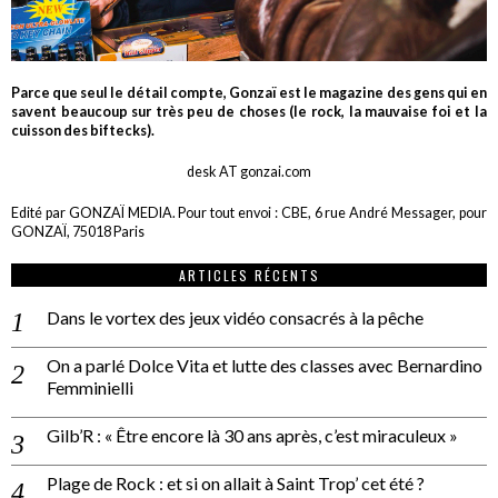
Parce que seul le détail compte, Gonzaï est le magazine des gens qui en
savent beaucoup sur très peu de choses (le rock, la mauvaise foi et la
cuisson des biftecks).
desk AT gonzai.com
Edité par GONZAÏ MEDIA. Pour tout envoi : CBE, 6 rue André Messager, pour
GONZAÏ, 75018 Paris
ARTICLES RÉCENTS
Dans le vortex des jeux vidéo consacrés à la pêche
On a parlé Dolce Vita et lutte des classes avec Bernardino
Femminielli
Gilb’R : « Être encore là 30 ans après, c’est miraculeux »
Plage de Rock : et si on allait à Saint Trop’ cet été ?