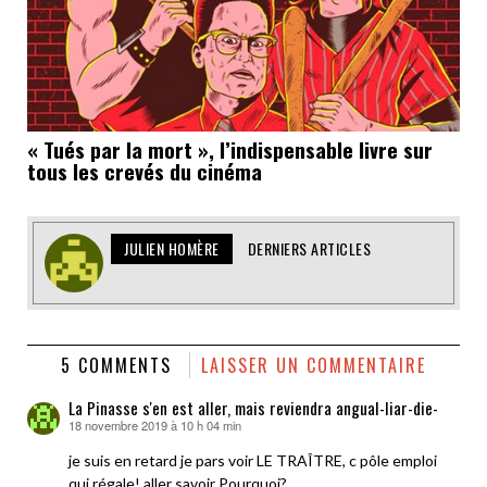
« Tués par la mort », l’indispensable livre sur
tous les crevés du cinéma
JULIEN HOMÈRE
DERNIERS ARTICLES
5 COMMENTS
LAISSER UN COMMENTAIRE
La Pinasse s'en est aller, mais reviendra angual-liar-die-
18 novembre 2019 à 10 h 04 min
dit :
je suis en retard je pars voir LE TRAÎTRE, c pôle emploi
qui régale! aller savoir Pourquoi?