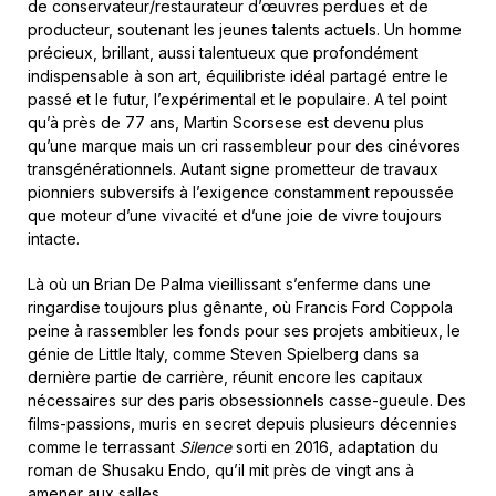
de conservateur/restaurateur d’œuvres perdues et de
producteur, soutenant les jeunes talents actuels. Un homme
précieux, brillant, aussi talentueux que profondément
indispensable à son art, équilibriste idéal partagé entre le
passé et le futur, l’expérimental et le populaire. A tel point
qu’à près de 77 ans, Martin Scorsese est devenu plus
qu’une marque mais un cri rassembleur pour des cinévores
transgénérationnels. Autant signe prometteur de travaux
pionniers subversifs à l’exigence constamment repoussée
que moteur d’une vivacité et d’une joie de vivre toujours
intacte.
Là où un Brian De Palma vieillissant s’enferme dans une
ringardise toujours plus gênante, où Francis Ford Coppola
peine à rassembler les fonds pour ses projets ambitieux, le
génie de Little Italy, comme Steven Spielberg dans sa
dernière partie de carrière, réunit encore les capitaux
nécessaires sur des paris obsessionnels casse-gueule. Des
films-passions, muris en secret depuis plusieurs décennies
comme le terrassant
Silence
sorti en 2016, adaptation du
roman de Shusaku Endo, qu’il mit près de vingt ans à
amener aux salles.