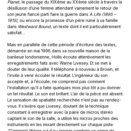
Planet
, le passage du XIX
ème
au XX
ème
siècle à travers la
désillusion d’une femme attendant vainement le retour de
son jeune fiancé parti faire la guerre dans
A Life (1895 –
1915)
, ou encore la promesse d’un père ruiné à sa famille
dans
Westward Bound
, un texte dont il est particulièrement
satisfait…
Mais en parallèle de cette période d’écriture des textes,
démarrée en mai 1996 dans sa nouvelle maison de la
banlieue londonienne, Hollis écoute attentivement les
enregistrements faits avec Warne Livesey. Et se met à
douter de leur qualité. Il téléphone à nouveau à Brown, et
l’invite à venir écouter le résultat. L’ingénieur du son
accepte et, à l’écoute, ne comprend pas comment
l’installation qu’il a faite quelques mois plus tôt a pu donner
un tel résultat. Le son est brillant. L’air de la pièce est absent.
La sensation de spatialité recherchée n’est pas au rendez-
vous. Il s’avère que Livesey, doutant de la technique
consistant à enregistrer avec la paire de micros stéréo
captant le son de la salle, a utilisé les micros proches des
instruments en les mixant directement sur chaque piste.
“Comment Warne a-t-il pu ignorer combien ce genre de