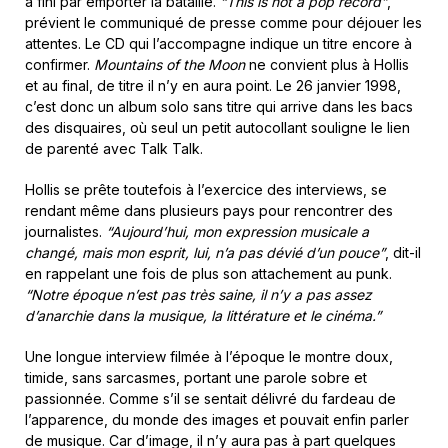
a fini par emporter la bataille.
“This is not a pop record”
,
prévient le communiqué de presse comme pour déjouer les
attentes. Le CD qui l’accompagne indique un titre encore à
confirmer.
Mountains of the Moon
ne convient plus à Hollis
et au final, de titre il n’y en aura point. Le 26 janvier 1998,
c’est donc un album solo sans titre qui arrive dans les bacs
des disquaires, où seul un petit autocollant souligne le lien
de parenté avec Talk Talk.
Hollis se prête toutefois à l’exercice des interviews, se
rendant même dans plusieurs pays pour rencontrer des
journalistes.
“Aujourd’hui, mon expression musicale a
changé, mais mon esprit, lui, n’a pas dévié d’un pouce”
, dit-il
en rappelant une fois de plus son attachement au punk.
“Notre époque n’est pas très saine, il n’y a pas assez
d’anarchie dans la musique, la littérature et le cinéma.”
Une longue interview filmée à l’époque le montre doux,
timide, sans sarcasmes, portant une parole sobre et
passionnée. Comme s’il se sentait délivré du fardeau de
l’apparence, du monde des images et pouvait enfin parler
de musique. Car d’image, il n’y aura pas à part quelques