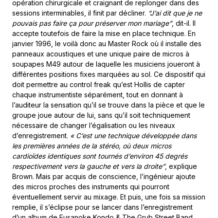
opération chirurgicale et craignant de replonger dans des
sessions interminables, il finit par décliner.
“J’ai dit que je ne
pouvais pas faire ça pour préserver mon mariage”
, dit-il. Il
accepte toutefois de faire la mise en place technique. En
janvier 1996, le voilà donc au Master Rock où il installe des
panneaux acoustiques et une unique paire de micros à
soupapes M49 autour de laquelle les musiciens joueront à
différentes positions fixes marquées au sol. Ce dispositif qui
doit permettre au
control freak
qu’est Hollis de capter
chaque instrumentiste séparément, tout en donnant à
l’auditeur la sensation qu’il se trouve dans la pièce et que le
groupe joue autour de lui, sans qu’il soit techniquement
nécessaire de changer l’égalisation ou les niveaux
d’enregistrement.
« C’est une technique développée dans
les premières années de la stéréo, où deux micros
cardioïdes identiques sont tournés d’environ 45 degrés
respectivement vers la gauche et vers la droite”
, explique
Brown. Mais par acquis de conscience, l’ingénieur ajoute
des micros proches des instruments qui pourront
éventuellement servir au mixage. Et puis, une fois sa mission
remplie, il s’éclipse pour se lancer dans l’enregistrement
d’un album de Fusanoke Kondo & The Grub Street Band.