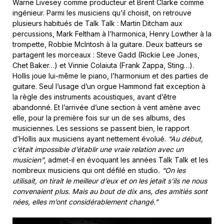
Warne Livesey comme producteur et Brent Clarke comme
ingénieur. Parmi les musiciens qu’il choisit, on retrouve
plusieurs habitués de Talk Talk : Martin Ditcham aux
percussions, Mark Feltham à l’harmonica, Henry Lowther à la
trompette, Robbie McIntosh à la guitare. Deux batteurs se
partagent les morceaux : Steve Gadd (Rickie Lee Jones,
Chet Baker…) et Vinnie Colaiuta (Frank Zappa, Sting…).
Hollis joue lui-même le piano, l’harmonium et des parties de
guitare. Seul l’usage d’un orgue Hammond fait exception à
la règle des instruments acoustiques, avant d’être
abandonné. Et l’arrivée d’une section à vent amène avec
elle, pour la première fois sur un de ses albums, des
musiciennes. Les sessions se passent bien, le rapport
d’Hollis aux musiciens ayant nettement évolué.
“Au début,
c’était impossible d’établir une vraie relation avec un
musicien”
, admet-il en évoquant les années Talk Talk et les
nombreux musiciens qui ont défilé en studio
. “On les
utilisait, on tirait le meilleur d’eux et on les jetait s’ils ne nous
convenaient plus. Mais au bout de dix ans, des amitiés sont
nées, elles m’ont considérablement changé.”