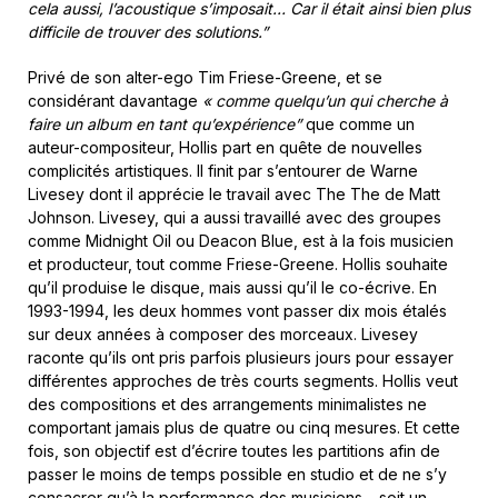
cela aussi, l’acoustique s’imposait… Car il était ainsi bien plus
difficile de trouver des solutions.”
Privé de son alter-ego Tim Friese-Greene, et se
considérant davantage
« comme quelqu’un qui cherche à
faire un album en tant qu’expérience”
que comme un
auteur-compositeur, Hollis part en quête de nouvelles
complicités artistiques. Il finit par s’entourer de Warne
Livesey dont il apprécie le travail avec The The de Matt
Johnson. Livesey, qui a aussi travaillé avec des groupes
comme Midnight Oil ou Deacon Blue, est à la fois musicien
et producteur, tout comme Friese-Greene. Hollis souhaite
qu’il produise le disque, mais aussi qu’il le co-écrive. En
1993-1994, les deux hommes vont passer dix mois étalés
sur deux années à composer des morceaux. Livesey
raconte qu’ils ont pris parfois plusieurs jours pour essayer
différentes approches de très courts segments. Hollis veut
des compositions et des arrangements minimalistes ne
comportant jamais plus de quatre ou cinq mesures. Et cette
fois, son objectif est d’écrire toutes les partitions afin de
passer le moins de temps possible en studio et de ne s’y
consacrer qu’à la performance des musiciens… soit un