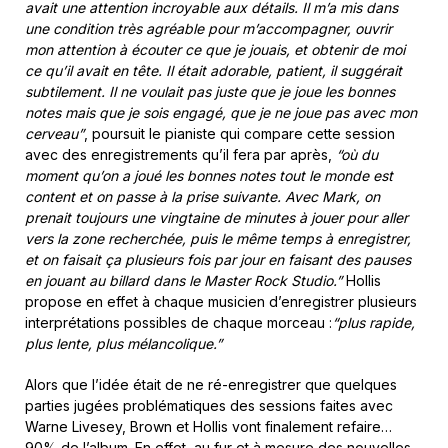
avait une attention incroyable aux détails. Il m’a mis dans
une condition très agréable pour m’accompagner, ouvrir
mon attention à écouter ce que je jouais, et obtenir de moi
ce qu’il avait en tête. Il était adorable, patient, il suggérait
subtilement. Il ne voulait pas juste que je joue les bonnes
notes mais que je sois engagé, que je ne joue pas avec mon
cerveau”
, poursuit le pianiste qui compare cette session
avec des enregistrements qu’il fera par après,
“où du
moment qu’on a joué les bonnes notes tout le monde est
content et on passe à la prise suivante. Avec Mark, on
prenait toujours une vingtaine de minutes à jouer pour aller
vers la zone recherchée, puis le même temps à enregistrer,
et on faisait ça plusieurs fois par jour en faisant des pauses
en jouant au billard dans le Master Rock Studio.”
Hollis
propose en effet à chaque musicien d’enregistrer plusieurs
interprétations possibles de chaque morceau :
“plus rapide,
plus lente, plus mélancolique.”
Alors que l’idée était de ne ré-enregistrer que quelques
parties jugées problématiques des sessions faites avec
Warne Livesey, Brown et Hollis vont finalement refaire…
90% de l’album. En effet, au fur et à mesure des nouvelles