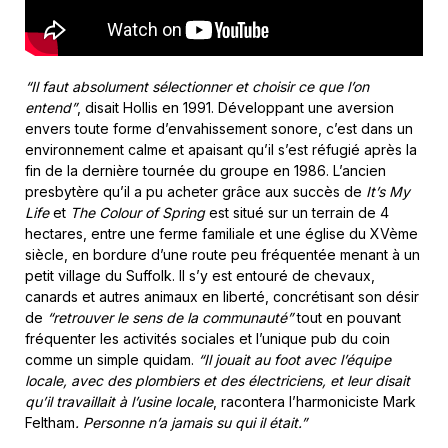
“Il faut absolument sélectionner et choisir ce que l’on
entend”
, disait Hollis en 1991. Développant une aversion
envers toute forme d’envahissement sonore, c’est dans un
environnement calme et apaisant qu’il s’est réfugié après la
fin de la dernière tournée du groupe en 1986. L’ancien
presbytère qu’il a pu acheter grâce aux succès de
It’s My
Life
et
The Colour of Spring
est situé sur un terrain de 4
hectares, entre une ferme familiale et une église du XV
ème
siècle, en bordure d’une route peu fréquentée menant à un
petit village du Suffolk. Il s’y est entouré de chevaux,
canards et autres animaux en liberté, concrétisant son désir
de
“retrouver le sens de la communauté”
tout en pouvant
fréquenter les activités sociales et l’unique pub du coin
comme un simple quidam.
“Il jouait au foot avec l’équipe
locale, avec des plombiers et des électriciens, et leur disait
qu’il travaillait à l’usine locale
, racontera l’harmoniciste Mark
Feltham
. Personne n’a jamais su qui il était.”