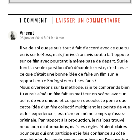
1 COMMENT
LAISSER UN COMMENTAIRE
Vincent
25 janvier 2014 à 21 h 10 min
dit :
Il va de soi que je suis tout à fait d’accord avec ce que tu
écris sur le Boss, mais j’arrive à un avis tout à fait opposé
sur ce film avec pourtant la même base de départ. Sur le
fond, la seule question d’où découle le reste, c’est : est-
ce que c’était une bonne idée de faire un film sur le
rapport entre Springsteen et ses fans ?
Nous divergeons sur la méthode. si je te comprends bien,
tu aurais aimé un film fait un metteur en scène, avec un
point de vue unique et ce qui en découle. Je pense que
cette idée d’un film collectif, multipliant les points de vue
et les expériences, est riche en même temps qu’assez
originale. Par rapport à la production, je n’ai pas trouvé
beaucoup d’informations, mais les règles étaient claires
pour ceux qui ont participé et je fais confiance au côté
procédurier des anglo-saxons pour évacuer l’accusation