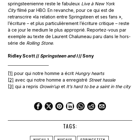
springsteenienne reste le fabuleux
Live à New York
City
filmé par HBO. En revanche, pour ce qui est de
retranscrire «la relation entre Springsteen et ses fans »,
l’écriture – et plus particulièrement l’écriture critique – reste
à ce jour le medium le plus approprié. Reportez-vous par
exemple au texte de Laurent Chalumeau paru dans le hors-
série de
Rolling Stone
.
Ridley Scott //
Springsteen and I
// Sony
[1]
pour qui notre homme a écrit
Hungry hearts
[2]
avec qui notre homme a enregistré
Street hassle
[3]
qui a repris
Growin’up
et
It’s hard to be a saint in the city
TAGS:
NIVEAU 3
NIVEAUX
SPRINGSTEEN