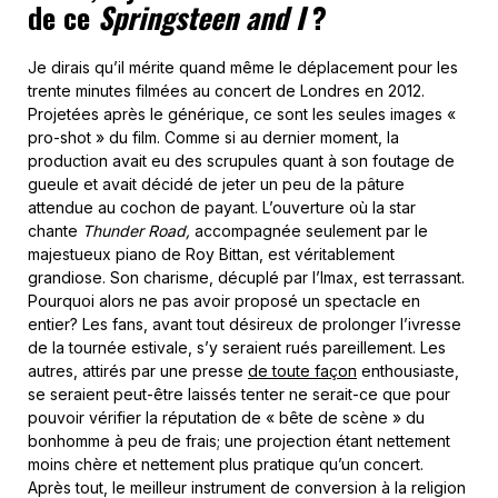
de ce
Springsteen and I
?
Je dirais qu’il mérite quand même le déplacement pour les
trente minutes filmées au concert de Londres en 2012.
Projetées après le générique, ce sont les seules images «
pro-shot » du film. Comme si au dernier moment, la
production avait eu des scrupules quant à son foutage de
gueule et avait décidé de jeter un peu de la pâture
attendue au cochon de payant. L’ouverture où la star
chante
Thunder Road,
accompagnée seulement par le
majestueux piano de Roy Bittan, est véritablement
grandiose. Son charisme, décuplé par l’Imax, est terrassant.
Pourquoi alors ne pas avoir proposé un spectacle en
entier? Les fans, avant tout désireux de prolonger l’ivresse
de la tournée estivale, s’y seraient rués pareillement. Les
autres, attirés par une presse
de toute façon
enthousiaste,
se seraient peut-être laissés tenter ne serait-ce que pour
pouvoir vérifier la réputation de « bête de scène » du
bonhomme à peu de frais; une projection étant nettement
moins chère et nettement plus pratique qu’un concert.
Après tout, le meilleur instrument de conversion à la religion