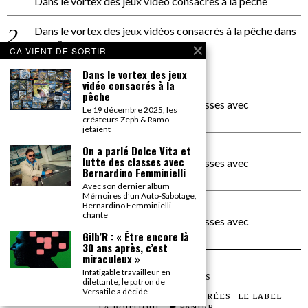
Dans le vortex des jeux vidéo consacrés à la pêche
Dans le vortex des jeux vidéos consacrés à la pêche
dans
PACÔME THIELLEMENT
CA VIENT DE SORTIR
La séance d’Hip Gnose
Dans le vortex des jeux
vidéo consacrés à la
La Patrie
dans
pêche
On a parlé Dolce Vita et lutte des classes avec
Le 19 décembre 2025, les
Bernardino Femminielli
créateurs Zeph & Ramo
jetaient
carte noire negra à l'o tiede
dans
On a parlé Dolce Vita et
lutte des classes avec
On a parlé Dolce Vita et lutte des classes avec
Bernardino Femminielli
Bernardino Femminielli
Avec son dernier album
Mémoires d’un Auto-Sabotage,
moise et son mascaré
dans
Bernardino Femminielli
chante
On a parlé Dolce Vita et lutte des classes avec
Bernardino Femminielli
Gilb’R : « Être encore là
30 ans après, c’est
miraculeux »
Infatigable travailleur en
©
2026
TOUS DROITS RÉSERVÉS
dilettante, le patron de
Versatile a décidé
LES ARTICLES
LE MAGAZINE
LES SOIRÉES
LE LABEL
LA BOUTIQUE
PANIER