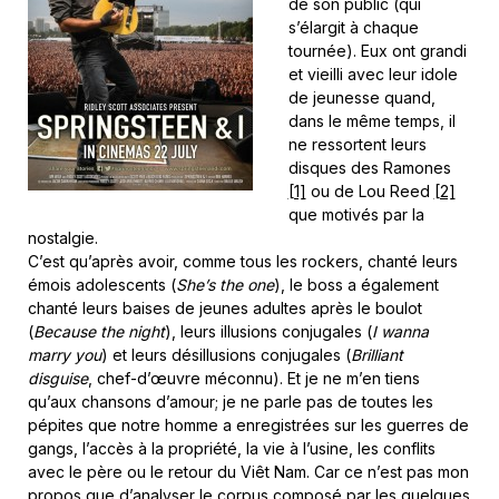
de son public (qui
s’élargit à chaque
tournée). Eux ont grandi
et vieilli avec leur idole
de jeunesse quand,
dans le même temps, il
ne ressortent leurs
disques des Ramones
[1]
ou de Lou Reed
[2]
que motivés par la
nostalgie.
C’est qu’après avoir, comme tous les rockers, chanté leurs
émois adolescents (
She’s the one
), le boss a également
chanté leurs baises de jeunes adultes après le boulot
(
Because the night
), leurs illusions conjugales (
I wanna
marry you
) et leurs désillusions conjugales (
Brilliant
disguise
, chef-d’œuvre méconnu). Et je ne m’en tiens
qu’aux chansons d’amour; je ne parle pas de toutes les
pépites que notre homme a enregistrées sur les guerres de
gangs, l’accès à la propriété, la vie à l’usine, les conflits
avec le père ou le retour du Viêt Nam. Car ce n’est pas mon
propos que d’analyser le corpus composé par les quelques