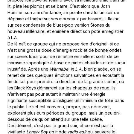
lit, pète les plombs et se barre. C’est alors que Josh
Homme, son ami d’enfance, se pointe chez lui un soir de
déprime et tombe sur ses morceaux par hasard ; il flashe
sur ces condensés de blues/pop version Stones du
nouveau millénaire, et emmène direct son pote enregistrer
à L.A.
De là naît ce groupe qui ne propose rien d’original, si ce
n’est une grosse dose d’énergie rock et de bonne ondes
sur scène. Idéal pour se remettre en selle et sortir de ce
marasme soporifique à base de pintes chaudes et de sueur
injustifiée. Après une
Wannabe in L.A.
bien placée, on se
remet de ces quelques émotions salvatrices en écoutant la
fin du set pour prendre la direction de la grande scène, où
les Black Keys démarrent sur les chapeaux de roue. Ils
n’arrivent pas pour autant à maintenir une énergie
signifiante susceptible d’instiguer un minimum de folie dans
le public. Le set est convenu, propre, pas décevant,
explorant plusieurs périodes du groupe, mais un peu en-
dessous de ce qu’on attend sur une telle scène.
Décidément, c’est pas le grand soir, et ce n’est pas la
vivifiante
Lonely Boy
en mode
radio edit
qui sauvera le