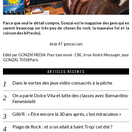
Parce que seul le détail compte, Gonzaï est le magazine des gens qui en
savent beaucoup sur très peu de choses (le rock, la mauvaise foi et la
cuisson des biftecks).
desk AT gonzai.com
Edité par GONZAÏ MEDIA. Pour tout envoi : CBE, 6 rue André Messager, pour
GONZAÏ, 75018 Paris
ARTICLES RÉCENTS
Dans le vortex des jeux vidéo consacrés à la pêche
On a parlé Dolce Vita et lutte des classes avec Bernardino
Femminielli
Gilb’R : « Être encore là 30 ans après, c’est miraculeux »
Plage de Rock : et si on allait à Saint Trop’ cet été ?