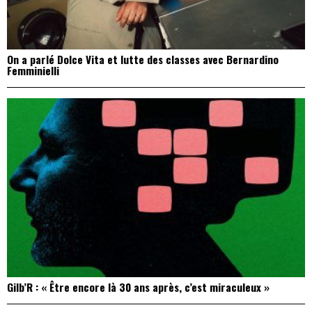
On a parlé Dolce Vita et lutte des classes avec Bernardino
Femminielli
Gilb’R : « Être encore là 30 ans après, c’est miraculeux »