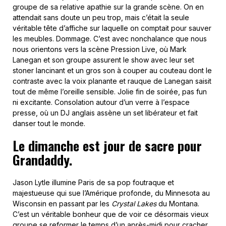
groupe de sa relative apathie sur la grande scène. On en
attendait sans doute un peu trop, mais c’était la seule
véritable tête d’affiche sur laquelle on comptait pour sauver
les meubles. Dommage. C’est avec nonchalance que nous
nous orientons vers la scène Pression Live, où Mark
Lanegan et son groupe assurent le show avec leur set
stoner lancinant et un gros son à couper au couteau dont le
contraste avec la voix planante et rauque de Lanegan saisit
tout de même l’oreille sensible. Jolie fin de soirée, pas fun
ni excitante. Consolation autour d’un verre à l’espace
presse, où un DJ anglais assène un set libérateur et fait
danser tout le monde.
Le dimanche est jour de sacre pour
Grandaddy.
Jason Lytle illumine Paris de sa pop foutraque et
majestueuse qui sue l’Amérique profonde, du Minnesota au
Wisconsin en passant par les
Crystal Lakes
du Montana.
C’est un véritable bonheur que de voir ce désormais vieux
groupe se reformer le temps d’un après-midi pour cracher