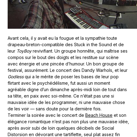
Avant cela, il y avait eu la fougue et la sympathie toute
drapeau-breton-compatible des Stuck in the Sound et de
leur
ToyBoy
revivifiant. Un groupe honnête, qui maîtrise ses
compos sur le bout des doigts et les restitue sur scène
avec énergie et une pincée d’humour. Un bon groupe de
festival, assurément. Le concert des Dandy Warhols, et leur
Godless
qui a le mérite de poser les bases de leur pop
flirtant avec le psychédélisme, fut aussi un moment
agréable digne d’un dimanche après-midi loin de tout dans
sa tête, en paix avec soi-même. Ce n’était pas une si
mauvaise idée de les programmer, ni une mauvaise chose
de les voir — sans doute pour la dernière fois.
Terminer la soirée avec le concert de
Beach House
et son
élégance romantique n’est pas non plus une mauvaise idée,
après avoir subi de loin quelques décibels de Social
Distorsion en dévorant une tartiflette, seul plat assez fin