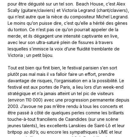
pour être dégusté sur un tel son. Beach House, c’est Alex
Scally (guitare/claviers) et Victoria Legrand (chant/claviers),
qui n’est autre que la nièce du compositeur Michel Legrand.
Le moins qu’on puisse dire, c’est qu’elle a hérité des gènes
du tonton. Ce n’est pas ce qu’on pourrait appeler de la
merde, et ils dégagent une intensité captivante en live,
avec leur son ultra-saturé plein de fissures à travers
lesquelles s’immisce la voix d’une fluidité tremblante de
Victoria ; un petit bijou.
Tout est bien qui finit bien, le festival parisien s’en sort
plutôt pas mal mais il va falloir faire un effort, prendre
davantage de risques, l’organisation en a la possibilité. Le
festival est aux portes de Paris, a lieu lors d’un week-end
stratégique et n’a jamais atteint un tel pic de visiteurs
(environ 110 000) avec une progression permanente depuis
2003. J’avoue ne pas m’être rendu à tous les concerts et
être passé à côté de quelques perles comme les brillants
touche-à-tout franciliens de Caandides (sur une scène
jeunes talents), les excellents Lanskies de Saint-Lô et leur
britpop
so 80’s
, ou encore les sympathiques UME et leur