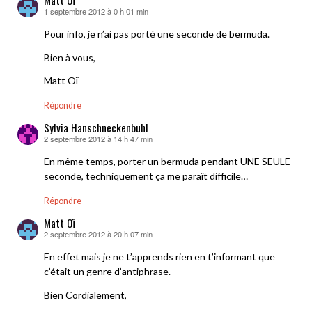
Matt Oï
1 septembre 2012 à 0 h 01 min
dit :
Pour info, je n’ai pas porté une seconde de bermuda.
Bien à vous,
Matt Oï
Répondre
Sylvia Hanschneckenbuhl
2 septembre 2012 à 14 h 47 min
dit :
En même temps, porter un bermuda pendant UNE SEULE
seconde, techniquement ça me paraît difficile…
Répondre
Matt Oï
2 septembre 2012 à 20 h 07 min
dit :
En effet mais je ne t’apprends rien en t’informant que
c’était un genre d’antiphrase.
Bien Cordialement,