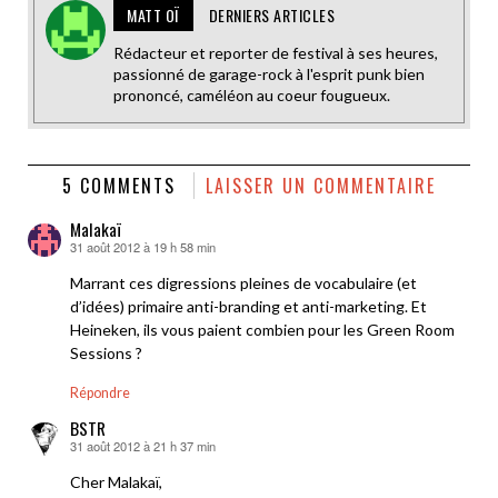
MATT OÏ
DERNIERS ARTICLES
Rédacteur et reporter de festival à ses heures,
passionné de garage-rock à l'esprit punk bien
prononcé, caméléon au coeur fougueux.
5 COMMENTS
LAISSER UN COMMENTAIRE
Malakaï
31 août 2012 à 19 h 58 min
dit :
Marrant ces digressions pleines de vocabulaire (et
d’idées) primaire anti-branding et anti-marketing. Et
Heineken, ils vous paient combien pour les Green Room
Sessions ?
Répondre
BSTR
31 août 2012 à 21 h 37 min
dit :
Cher Malakaï,