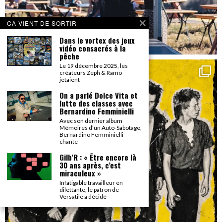
CA VIENT DE SORTIR
Dans le vortex des jeux
vidéo consacrés à la
pêche
Le 19 décembre 2025, les
créateurs Zeph & Ramo
jetaient
On a parlé Dolce Vita et
lutte des classes avec
Bernardino Femminielli
Avec son dernier album
Mémoires d’un Auto-Sabotage,
Bernardino Femminielli
chante
Gilb’R : « Être encore là
30 ans après, c’est
miraculeux »
Infatigable travailleur en
dilettante, le patron de
Versatile a décidé