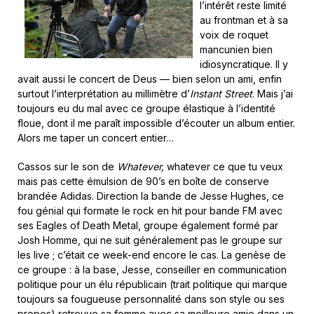
l’intérêt reste limité
au frontman et à sa
voix de roquet
mancunien bien
idiosyncratique. Il y
avait aussi le concert de Deus — bien selon un ami, enfin
surtout l’interprétation au millimètre d’
Instant Street
. Mais j’ai
toujours eu du mal avec ce groupe élastique à l’identité
floue, dont il me paraît impossible d’écouter un album entier.
Alors me taper un concert entier…
Cassos sur le son de
Whatever,
whatever ce que tu veux
mais pas cette émulsion de 90’s en boîte de conserve
brandée Adidas. Direction la bande de Jesse Hughes, ce
fou génial qui formate le rock en hit pour bande FM avec
ses Eagles of Death Metal, groupe également formé par
Josh Homme, qui ne suit généralement pas le groupe sur
les live ; c’était ce week-end encore le cas. La genèse de
ce groupe : à la base, Jesse, conseiller en communication
politique pour un élu républicain (trait politique qui marque
toujours sa fougueuse personnalité dans son style ou ses
propos) retrouve sa femme avec sa meilleure amie dans un