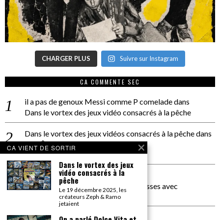
CHARGER PLUS
Suivre sur Instagram
CA COMMENTE SEC
il a pas de genoux Messi comme P comelade
dans
Dans le vortex des jeux vidéo consacrés à la pêche
Dans le vortex des jeux vidéos consacrés à la pêche
dans
PACÔME THIELLEMENT
CA VIENT DE SORTIR
La séance d’Hip Gnose
Dans le vortex des jeux
vidéo consacrés à la
La Patrie
dans
pêche
On a parlé Dolce Vita et lutte des classes avec
Le 19 décembre 2025, les
Bernardino Femminielli
créateurs Zeph & Ramo
jetaient
carte noire negra à l'o tiede
dans
On a parlé Dolce Vita et