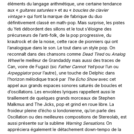
éléments du langage arithmétique, une certaine tendance
aux «
guitares saturées
» et au «
boucles de clavier
vintage
» qui font la marque de fabrique du duo
définitivement classé en math-pop. Mais surprise, les pistes
du Yeti débordent des sillons et le tout s’éloigne des
précurseurs de l’anti-folk, de la pop progressive, du
krautrock et de la noise, cette race de pionniers qui ont
l’analogique dans le son. Le tout dans un style pop. On
reconnaît dans des chansons comme
Dead Tired
ou
Analog
Wheel
le meilleur de Grandaddy mais aussi des traces de
Can, voire de Fugazi (sic
Father Cannot Yell
pour l’un ou
Arpeggiator
pour l’autre), une touche de Delphic dans
l’horizon mélodique tracé par
The Echo Show
avec cet
appel aux grands espaces sonores saturés de boucles et
d’oscillations. Les envolées lyriques rappellent aussi le
tiraillement de quelques grands morceaux de Stephen
Malkmus and The Jicks, pop et grind en roue libre. La
froideur pleine d’écho si londonienne, qu’on parle des
Oscillation ou des meilleures compositions de Stereolab, est
aussi présente sur la sublime
Warning Sensations
. On
appréciera également le détachement down-tempo de la