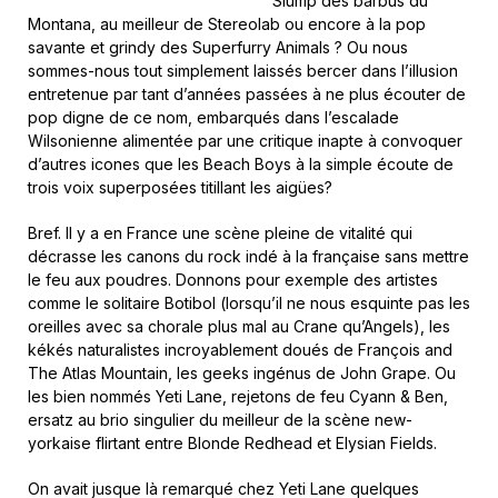
Slump des barbus du
Montana, au meilleur de Stereolab ou encore à la pop
savante et grindy des Superfurry Animals ? Ou nous
sommes-nous tout simplement laissés bercer dans l’illusion
entretenue par tant d’années passées à ne plus écouter de
pop digne de ce nom, embarqués dans l’escalade
Wilsonienne alimentée par une critique inapte à convoquer
d’autres icones que les Beach Boys à la simple écoute de
trois voix superposées titillant les aigües?
Bref. Il y a en France une scène pleine de vitalité qui
décrasse les canons du rock indé à la française sans mettre
le feu aux poudres. Donnons pour exemple des artistes
comme le solitaire Botibol (lorsqu’il ne nous esquinte pas les
oreilles avec sa chorale plus mal au Crane qu’Angels), les
kékés naturalistes incroyablement doués de François and
The Atlas Mountain, les geeks ingénus de John Grape. Ou
les bien nommés Yeti Lane, rejetons de feu Cyann & Ben,
ersatz au brio singulier du meilleur de la scène new-
yorkaise flirtant entre Blonde Redhead et Elysian Fields.
On avait jusque là remarqué chez Yeti Lane quelques