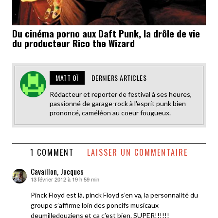
Du cinéma porno aux Daft Punk, la drôle de vie
du producteur Rico the Wizard
MATT OÏ
DERNIERS ARTICLES
Rédacteur et reporter de festival à ses heures,
passionné de garage-rock à l'esprit punk bien
prononcé, caméléon au coeur fougueux.
1 COMMENT
LAISSER UN COMMENTAIRE
Cavaillon, Jacques
13 février 2012 à 19 h 59 min
dit :
Pinck Floyd est là, pinck Floyd s’en va, la personnalité du
groupe s’affirme loin des poncifs musicaux
deumilledouziens et ça c’est bien. SUPER!!!!!!