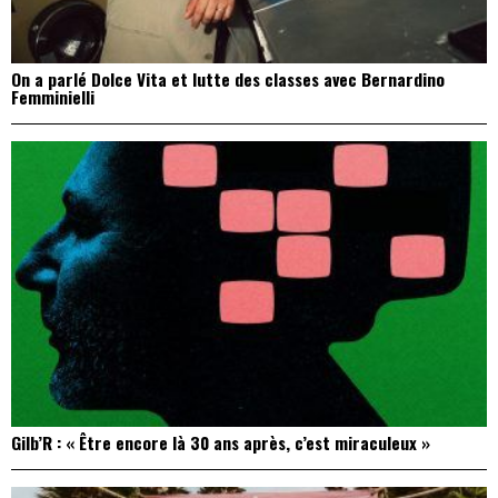
On a parlé Dolce Vita et lutte des classes avec Bernardino
Femminielli
Gilb’R : « Être encore là 30 ans après, c’est miraculeux »