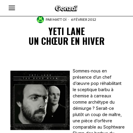
PAR
MATT OÏ
6 FÉVRIER 2012
YETI LANE
UN CHŒUR EN HIVER
Sommes-nous en
présence d’un chef
d’œuvre pop réhabilitant
le sceptique barbu à
chemise à carreaux
comme archétype du
démiurge ? Serait-ce
plutôt un coup de maître,
une pièce d’orfèvre
comparable au Sophtware