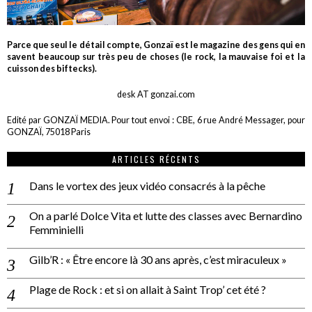
Parce que seul le détail compte, Gonzaï est le magazine des gens qui en
savent beaucoup sur très peu de choses (le rock, la mauvaise foi et la
cuisson des biftecks).
desk AT gonzai.com
Edité par GONZAÏ MEDIA. Pour tout envoi : CBE, 6 rue André Messager, pour
GONZAÏ, 75018 Paris
ARTICLES RÉCENTS
Dans le vortex des jeux vidéo consacrés à la pêche
On a parlé Dolce Vita et lutte des classes avec Bernardino
Femminielli
Gilb’R : « Être encore là 30 ans après, c’est miraculeux »
Plage de Rock : et si on allait à Saint Trop’ cet été ?