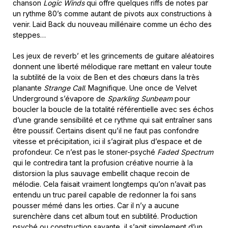
chanson
Logic Winds
qui offre quelques riffs de notes par
un rythme 80’s comme autant de pivots aux constructions à
venir. Laid Back du nouveau millénaire comme un écho des
steppes…
Les jeux de reverb’ et les grincements de guitare aléatoires
donnent une liberté mélodique rare mettant en valeur toute
la subtilité de la voix de Ben et des chœurs dans la très
planante
Strange Call
. Magnifique. Une once de Velvet
Underground s’évapore de
Sparkling Sunbeam
pour
boucler la boucle de la totalité référentielle avec ses échos
d’une grande sensibilité et ce rythme qui sait entraîner sans
être poussif. Certains disent qu’il ne faut pas confondre
vitesse et précipitation, ici il s’agirait plus d’espace et de
profondeur. Ce n’est pas le stoner-psyché
Faded Spectrum
qui le contredira tant la profusion créative nourrie à la
distorsion la plus sauvage embellit chaque recoin de
mélodie. Cela faisait vraiment longtemps qu’on n’avait pas
entendu un truc pareil capable de redonner la foi sans
pousser mémé dans les orties. Car il n’y a aucune
surenchère dans cet album tout en subtilité. Production
psyché ou construction savante, il s’agit simplement d’un