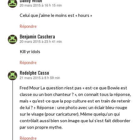
Danny Wilde
20 mars 2015 à 16 h 15 min
dit :
Celui que j’aime le moins est « hours »
Répondre
Benjamin Caschera
20 mars 2015 à 23 h 41 min
dit :
Kill yr idols
Répondre
Rodolphe Casso
21 mars 2015 à 8 h 59 min
dit :
Fred Mour La question n’est pas « est-ce que Bowie est
classe ou un bon chanteur ? », on connait tous la réponse,
mais « qu’est-ce que la pop culture est en train de retenir
de lui ? » Réponse : une photo avec un éclair bleu-rouge
sur le visage (pour caricaturer). Même quelqu’un qui
contrôlait aussi bien son image que lui s’est fait déborder
par son propre mythe.
Répondre