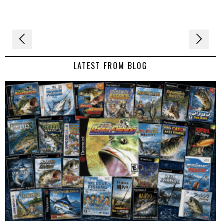
Navigation
de
LATEST FROM BLOG
l’article