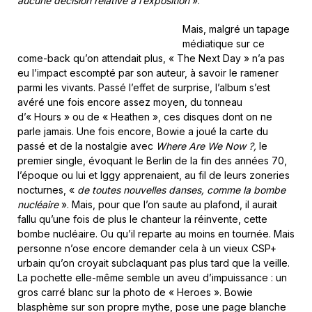
aucune décision relative à l’exposition
».
Mais, malgré un tapage
médiatique sur ce
come-back qu’on attendait plus, « The Next Day » n’a pas
eu l’impact escompté par son auteur, à savoir le ramener
parmi les vivants. Passé l’effet de surprise, l’album s’est
avéré une fois encore assez moyen, du tonneau
d’« Hours » ou de « Heathen », ces disques dont on ne
parle jamais. Une fois encore, Bowie a joué la carte du
passé et de la nostalgie avec
Where Are We Now ?,
le
premier single, évoquant le Berlin de la fin des années 70,
l’époque ou lui et Iggy apprenaient, au fil de leurs zoneries
nocturnes, «
de toutes nouvelles danses, comme la bombe
nucléaire
». Mais, pour que l’on saute au plafond, il aurait
fallu qu’une fois de plus le chanteur la réinvente, cette
bombe nucléaire. Ou qu’il reparte au moins en tournée. Mais
personne n’ose encore demander cela à un vieux CSP+
urbain qu’on croyait subclaquant pas plus tard que la veille.
La pochette elle-même semble un aveu d’impuissance : un
gros carré blanc sur la photo de « Heroes ». Bowie
blasphème sur son propre mythe, pose une page blanche