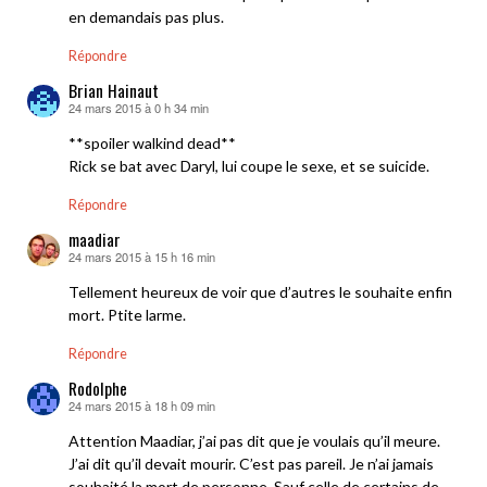
en demandais pas plus.
Répondre
Brian Hainaut
24 mars 2015 à 0 h 34 min
dit :
**spoiler walkind dead**
Rick se bat avec Daryl, lui coupe le sexe, et se suicide.
Répondre
maadiar
24 mars 2015 à 15 h 16 min
dit :
Tellement heureux de voir que d’autres le souhaite enfin
mort. Ptite larme.
Répondre
Rodolphe
24 mars 2015 à 18 h 09 min
dit :
Attention Maadiar, j’ai pas dit que je voulais qu’il meure.
J’ai dit qu’il devait mourir. C’est pas pareil. Je n’ai jamais
souhaité la mort de personne. Sauf celle de certains de