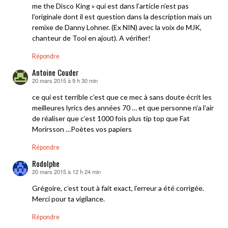
me the Disco King » qui est dans l’article n’est pas
l’originale dont il est question dans la description mais un
remixe de Danny Lohner. (Ex NIN) avec la voix de MJK,
chanteur de Tool en ajout). A vérifier!
Répondre
Antoine Couder
20 mars 2015 à 9 h 30 min
dit :
ce qui est terrible c’est que ce mec à sans doute écrit les
meilleures lyrics des années 70 … et que personne n’a l’air
de réaliser que c’est 1000 fois plus tip top que Fat
Morirsson …Poètes vos papiers
Répondre
Rodolphe
20 mars 2015 à 12 h 24 min
dit :
Grégoire, c’est tout à fait exact, l’erreur a été corrigée.
Merci pour ta vigilance.
Répondre