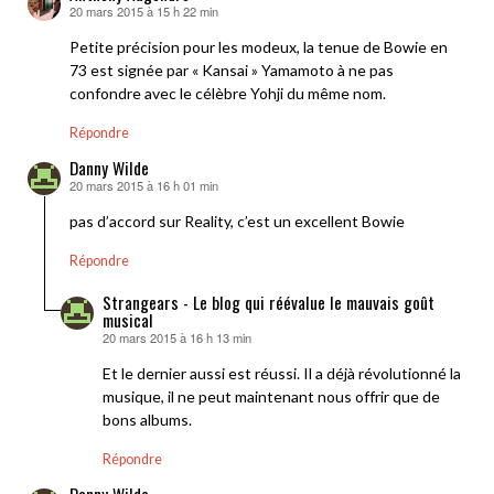
20 mars 2015 à 15 h 22 min
dit :
Petite précision pour les modeux, la tenue de Bowie en
73 est signée par « Kansai » Yamamoto à ne pas
confondre avec le célèbre Yohji du même nom.
Répondre
Danny Wilde
20 mars 2015 à 16 h 01 min
dit :
pas d’accord sur Reality, c’est un excellent Bowie
Répondre
Strangears - Le blog qui réévalue le mauvais goût
musical
20 mars 2015 à 16 h 13 min
dit :
Et le dernier aussi est réussi. Il a déjà révolutionné la
musique, il ne peut maintenant nous offrir que de
bons albums.
Répondre