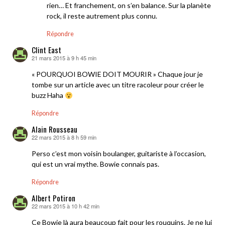
rien… Et franchement, on s’en balance. Sur la planète
rock, il reste autrement plus connu.
Répondre
Clint East
21 mars 2015 à 9 h 45 min
dit :
« POURQUOI BOWIE DOIT MOURIR » Chaque jour je
tombe sur un article avec un titre racoleur pour créer le
buzz Haha
Répondre
Alain Rousseau
22 mars 2015 à 8 h 59 min
dit :
Perso c’est mon voisin boulanger, guitariste à l’occasion,
qui est un vrai mythe. Bowie connais pas.
Répondre
Albert Potiron
22 mars 2015 à 10 h 42 min
dit :
Ce Bowie là aura beaucoup fait pour les rouquins. Je ne lui