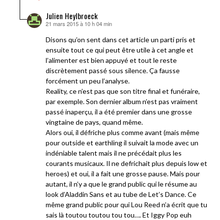
Julien Heylbroeck
21 mars 2015 à 10 h 04 min
dit :
Disons qu’on sent dans cet article un parti pris et
ensuite tout ce qui peut être utile à cet angle et
l’alimenter est bien appuyé et tout le reste
discrètement passé sous silence. Ça fausse
forcément un peu l’analyse.
Reality, ce n’est pas que son titre final et funéraire,
par exemple. Son dernier album n’est pas vraiment
passé inaperçu, il a été premier dans une grosse
vingtaine de pays, quand même.
Alors oui, il défriche plus comme avant (mais même
pour outside et earthling il suivait la mode avec un
indéniable talent mais il ne précédait plus les
courants musicaux. Il ne defrichait plus depuis low et
heroes) et oui, il a fait une grosse pause. Mais pour
autant, il n’y a que le grand public qui le résume au
look d’Aladdin Sans et au tube de Let’s Dance. Ce
même grand public pour qui Lou Reed n’a écrit que tu
sais là toutou toutou tou tou…. Et Iggy Pop euh