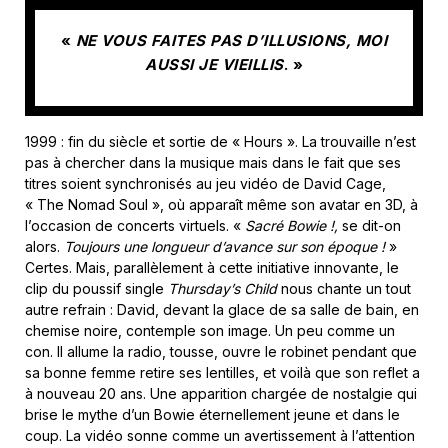
«
NE VOUS FAITES PAS D’ILLUSIONS, MOI
AUSSI JE VIEILLIS
. »
1999 : fin du siècle et sortie de « Hours ». La trouvaille n’est
pas à chercher dans la musique mais dans le fait que ses
titres soient synchronisés au jeu vidéo de David Cage,
« The Nomad Soul », où apparaît même son avatar en 3D, à
l’occasion de concerts virtuels. «
Sacré Bowie !,
se dit-on
alors.
Toujours une longueur d’avance sur son époque !
»
Certes. Mais, parallèlement à cette initiative innovante, le
clip du poussif single
Thursday’s Child
nous chante un tout
autre refrain : David, devant la glace de sa salle de bain, en
chemise noire, contemple son image. Un peu comme un
con. Il allume la radio, tousse, ouvre le robinet pendant que
sa bonne femme retire ses lentilles, et voilà que son reflet a
à nouveau 20 ans. Une apparition chargée de nostalgie qui
brise le mythe d’un Bowie éternellement jeune et dans le
coup. La vidéo sonne comme un avertissement à l’attention