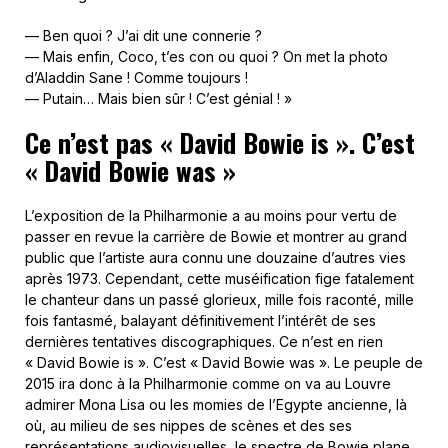
— Ben quoi ? J’ai dit une connerie ?
— Mais enfin, Coco, t’es con ou quoi ? On met la photo
d’Aladdin Sane ! Comme toujours !
— Putain… Mais bien sûr ! C’est génial ! »
Ce n’est pas « David Bowie is ». C’est
« David Bowie was »
L’exposition de la Philharmonie a au moins pour vertu de
passer en revue la carrière de Bowie et montrer au grand
public que l’artiste aura connu une douzaine d’autres vies
après 1973. Cependant, cette muséification fige fatalement
le chanteur dans un passé glorieux, mille fois raconté, mille
fois fantasmé, balayant définitivement l’intérêt de ses
dernières tentatives discographiques. Ce n’est en rien
« David Bowie is ». C’est « David Bowie was ». Le peuple de
2015 ira donc à la Philharmonie comme on va au Louvre
admirer Mona Lisa ou les momies de l’Egypte ancienne, là
où, au milieu de ses nippes de scènes et des ses
représentations audiovisuelles, le spectre de Bowie plane