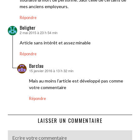
mes anciens employeurs.
Répondre
Boligher
2 mai 2015 à 23 h 54 min
dit :
Article sans intérêt et assez minable
Répondre
Barclau
15 janvier 2016 à 13 h 32 min
dit :
Mais au moins l’article est développé pas comme
votre commentaire
Répondre
LAISSER UN COMMENTAIRE