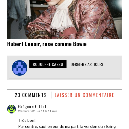
Hubert Lenoir, rose comme Bowie
RODOLPHE CASSO
DERNIERS ARTICLES
23 COMMENTS
LAISSER UN COMMENTAIRE
Grégoire F. Thot
20 mars 2015 à 11 h 11 min
dit :
Très bon!
Par contre, sauf erreur de ma part, la version du « Bring