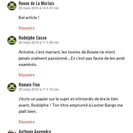
Ronan de La Morlais
20 mars 2015 à 10 h 57 min
dit :
Bel article !
Répondre
Rodolphe Casso
20 mars 2015 à 11 h 09 min
dit :
Antoine, c’est marrant, les textes de Bowie ne m’ont
jamais vraiment passionné… Et c’est pas faute de les avoir
examinés.
Répondre
Romain Flon
20 mars 2015 à 11 h 15 min
dit :
J’écris un papier sur le sujet et m’interdis de lire le tien
avant, Rodolphe ! Ton titre emprunté à Lester Bangs me
plaît bien.
Répondre
Anthony Augendre