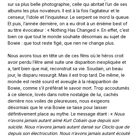
sur sa plus belle photographie, celle qui abritait l’un de ses
albums les plus novateurs. Il est à la fois l’agitateur et le
censeur, l’idole et l’inquisiteur. Le serpent se mord la queue.
Et puis, l’année dernière, on a eu droit à un énième best of
au titre évocateur : « Nothing Has Changed ». En effet, c’est
bien ce que tout le monde souhaite désormais au sujet de
Bowie : que tout reste figé, que rien ne change plus.
Nous avons tous en tête un de ces films où le héros croit
avoir perdu l’être aimé suite une disparition inexpliquée et
a, tant bien que mal, reconstruit sa vie. Soudain, un beau
jour, le disparu ressurgit. Mais il est trop tard. De même, le
monde est resté sourd et aveugle à la réapparition de
Bowie, comme s’il préférait le savoir mort. Trop accoutumés
à ce silence, lovés dans notre nostalgie de lui, cachés
derrière nos voiles de pleureuses, nous exigeons
désormais que le vrai Bowie se taise pour laisser
définitivement place au mythe. Le message étant : «
Nous
n’avons jamais autant aimé Kurt Cobain que depuis son
suicide. Nous n’avons jamais autant dansé sur Cloclo que de
depuis son électrocution. Nous n’avons jamais autant écouté