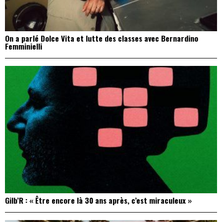
On a parlé Dolce Vita et lutte des classes avec Bernardino
Femminielli
Gilb’R : « Être encore là 30 ans après, c’est miraculeux »