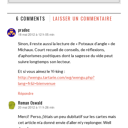
6 COMMENTS
LAISSER UN COMMENTAIRE
pradoc
18 mai 2012 à 12 h 05 min
dit :
Sinon, il reste aussi la lecture de « Poteaux d’angle » de
Michaux. Court recueil de conseils, de réflexions,
d’aphorismes poétiques dont la sagesse du vide peut
suivre longtemps son lecteur.
Et si vous aimez le Yi-king :
http://wengu.tartarie.com/wg/wengu.php?
lang=fr&l=bienvenue
Répondre
Roman Oswald
20 mai 2012 à 11 h 26 min
dit :
Merci! Perso, j’étais un peu dubitatif sur les cartes mais
cet article m’a donné envie d’aller m’y replonger. Well