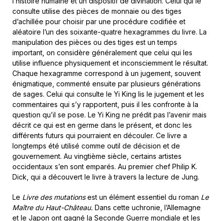
l’histoire humaine et un dispositif de divination. Celui qui le
consulte utilise des pièces de monnaie ou des tiges
d’achillée pour choisir par une procédure codifiée et
aléatoire l’un des soixante-quatre hexagrammes du livre. La
manipulation des pièces ou des tiges est un temps
important, on considère généralement que celui qui les
utilise influence physiquement et inconsciemment le résultat.
Chaque hexagramme correspond à un jugement, souvent
énigmatique, commenté ensuite par plusieurs générations
de sages. Celui qui consulte le Yi King lis le jugement et les
commentaires qui s’y rapportent, puis il les confronte à la
question qu’il se pose. Le Yi King ne prédit pas l’avenir mais
décrit ce qui est en germe dans le présent, et donc les
différents futurs qui pourraient en découler. Ce livre a
longtemps été utilisé comme outil de décision et de
gouvernement. Au vingtième siècle, certains artistes
occidentaux s’en sont emparés. Au premier chef Philip K.
Dick, qui a découvert le livre à travers la lecture de Jung.
Le
Livre des mutations
est un élément essentiel du roman
Le
Maître du Haut-Château.
Dans cette uchronie, l’Allemagne
et le Japon ont gagné la Seconde Guerre mondiale et les