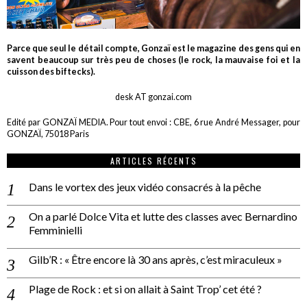
Parce que seul le détail compte, Gonzaï est le magazine des gens qui en
savent beaucoup sur très peu de choses (le rock, la mauvaise foi et la
cuisson des biftecks).
desk AT gonzai.com
Edité par GONZAÏ MEDIA. Pour tout envoi : CBE, 6 rue André Messager, pour
GONZAÏ, 75018 Paris
ARTICLES RÉCENTS
Dans le vortex des jeux vidéo consacrés à la pêche
On a parlé Dolce Vita et lutte des classes avec Bernardino
Femminielli
Gilb’R : « Être encore là 30 ans après, c’est miraculeux »
Plage de Rock : et si on allait à Saint Trop’ cet été ?