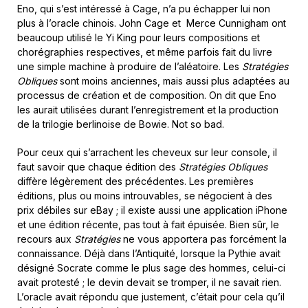
Eno, qui s’est intéressé à Cage, n’a pu échapper lui non
plus à l’oracle chinois. John Cage et Merce Cunnigham ont
beaucoup utilisé le Yi King pour leurs compositions et
chorégraphies respectives, et même parfois fait du livre
une simple machine à produire de l’aléatoire. Les
Stratégies
Obliques
sont moins anciennes, mais aussi plus adaptées au
processus de création et de composition. On dit que Eno
les aurait utilisées durant l’enregistrement et la production
de la trilogie berlinoise de Bowie. Not so bad.
Pour ceux qui s’arrachent les cheveux sur leur console, il
faut savoir que chaque édition des
Stratégies Obliques
diffère légèrement des précédentes. Les premières
éditions, plus ou moins introuvables, se négocient à des
prix débiles sur eBay ; il existe aussi une application iPhone
et une édition récente, pas tout à fait épuisée. Bien sûr, le
recours aux
Stratégies
ne vous apportera pas forcément la
connaissance. Déjà dans l’Antiquité, lorsque la Pythie avait
désigné Socrate comme le plus sage des hommes, celui-ci
avait protesté ; le devin devait se tromper, il ne savait rien.
L’oracle avait répondu que justement, c’était pour cela qu’il