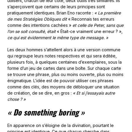
utilisent, chacun de leur côté, deux outils très similaires. Ils
s’aperçoivent que certains de leurs principes sont
pratiquement identiques. Brian Eno raconte :
«
La première
de mes Stratégies Obliques dit
« Reconnais tes erreurs
comme des intentions cachées »
et celle de Peter, sans que
l’on se soit consulté, était
« Était-ce vraiment une erreur ? »,
ce qui est évidemment le même type de message. »
Les deux hommes s’attellent alors à une version commune
qui regroupe leurs notes respectives et qui sera éditée,
plusieurs fois, à quelques centaines d’exemplaires, sous la
forme d’un jeu de cartes dans une boîte. Sur chaque carte
se trouve une phrase, plus ou moins ouverte, plus ou moins
énigmatique. L’idée est de pouvoir utiliser ces phrases
comme des clés, des moyens de débloquer une situation
de création, de se dire, en gros :
« Et si j’essayais autre
chose ? »
« Do something boring »
En apparence on s’éloigne de la divination, pourtant le
principe est identique. Ce que chacun cherche dans