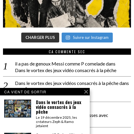
CHARGER PLUS
Suivre sur Instagram
CA COMMENTE SEC
il a pas de genoux Messi comme P comelade
dans
Dans le vortex des jeux vidéo consacrés à la pêche
Dans le vortex des jeux vidéos consacrés à la pêche
dans
PACÔME THIELLEMENT
CA VIENT DE SORTIR
La séance d’Hip Gnose
Dans le vortex des jeux
vidéo consacrés à la
La Patrie
dans
pêche
On a parlé Dolce Vita et lutte des classes avec
Le 19 décembre 2025, les
Bernardino Femminielli
créateurs Zeph & Ramo
jetaient
carte noire negra à l'o tiede
dans