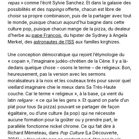
repas »
comme l’écrit Sylvie Sanchez. Et dans la galaxie des
possibilités et des
toppings
offerte, chacun est libre de
choisir sa propre combinaison, puis de la partager avec tout
le monde, puisque chacun aujourd’hui baigne dans cette
culture pop, puisque chacun mange de la pizza, du dealeur
d’herbe au
pape François
, du hipster de Sydney à Angela
Merkel, des
astronautes de l’ISS
aux familles kirghizes.
Une conception démocratique qui rejoint l’étymologie du
« copain », l’imaginaire judéo-chrétien de la Cène. Il y a là-
dedans quelque chose – osons le terme – de religieux. Bon,
heureusement, pas la version avec les sermons
moralisateurs à la noix et les couteaux tirés pour savoir quel
vieillard imaginaire chie le mieux dans Sa Très-Haute
couche. Car le terme « religieux », à la base, ça vient du
latin
religare
: « ce qui lie les gens ». Et quand on parle d’un
plat pour tous (la pizza) pouvant se partager de façon
égalitaire, ou d’une culture (la pop) qui ne nécessite
aucune formation pour la goûter ou y prendre part, le
parallèle fonctionne nickel chrome. Ce qui fait dire à
Richard Mèmeteau, dans
Pop Culture
(La Découverte,