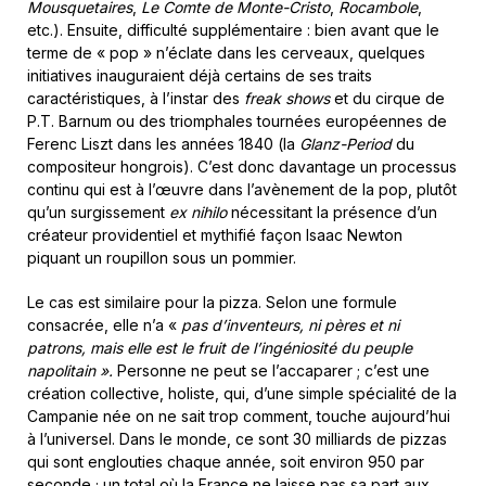
Mousquetaires
,
Le Comte de Monte-Cristo
,
Rocambole
,
etc.). Ensuite, difficulté supplémentaire : bien avant que le
terme de « pop » n’éclate dans les cerveaux, quelques
initiatives inauguraient déjà certains de ses traits
caractéristiques, à l’instar des
freak shows
et du cirque de
P.T. Barnum ou des triomphales tournées européennes de
Ferenc Liszt dans les années 1840 (la
Glanz-Period
du
compositeur hongrois). C’est donc davantage un processus
continu qui est à l’œuvre dans l’avènement de la pop, plutôt
qu’un surgissement
ex nihilo
nécessitant la présence d’un
créateur providentiel et mythifié façon Isaac Newton
piquant un roupillon sous un pommier.
Le cas est similaire pour la pizza. Selon une formule
consacrée, elle n’a «
pas d’inventeurs, ni pères et ni
patrons, mais elle est le fruit de l’ingéniosité du peuple
napolitain ».
Personne ne peut se l’accaparer ; c’est une
création collective, holiste, qui, d’une simple spécialité de la
Campanie née on ne sait trop comment, touche aujourd’hui
à l’universel. Dans le monde, ce sont 30 milliards de pizzas
qui sont englouties chaque année, soit environ 950 par
seconde ; un total où la France ne laisse pas sa part aux