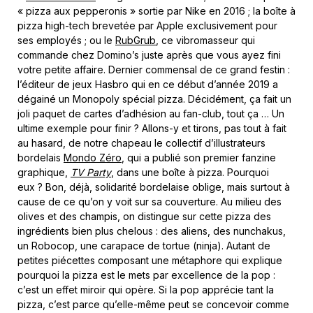
« pizza aux pepperonis » sortie par Nike en 2016 ; la boîte à
pizza high-tech brevetée par Apple exclusivement pour
ses employés ; ou le
RubGrub
, ce vibromasseur qui
commande chez Domino’s juste après que vous ayez fini
votre petite affaire. Dernier commensal de ce grand festin :
l’éditeur de jeux Hasbro qui en ce début d’année 2019 a
dégainé un Monopoly spécial pizza. Décidément, ça fait un
joli paquet de cartes d’adhésion au fan-club, tout ça … Un
ultime exemple pour finir ? Allons-y et tirons, pas tout à fait
au hasard, de notre chapeau le collectif d’illustrateurs
bordelais
Mondo Zéro
, qui a publié son premier fanzine
graphique,
TV Party
, dans une boîte à pizza. Pourquoi
eux ? Bon, déjà, solidarité bordelaise oblige, mais surtout à
cause de ce qu’on y voit sur sa couverture. Au milieu des
olives et des champis, on distingue sur cette pizza des
ingrédients bien plus chelous : des aliens, des nunchakus,
un Robocop, une carapace de tortue (ninja). Autant de
petites piécettes composant une métaphore qui explique
pourquoi la pizza est le mets par excellence de la pop :
c’est un effet miroir qui opère. Si la pop apprécie tant la
pizza, c’est parce qu’elle-même peut se concevoir comme