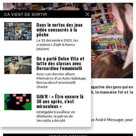
CA VIENT DE SORTIR
Dans le vortex des jeux
vidéo consacrés à la
pêche
Le 19 décembre 2025, les
créateurs Zeph & Ramo
jetaient
On a parlé Dolce Vita et
lutte des classes avec
Bernardino Femminielli
Avec son dernier album
Mémoires d’un Auto-Sabotage,
Bernardino Femminielli
chante
Parce que seul le détail compte, Gonzaï est le magazine des gens qui en
savent beaucoup sur très peu de choses (le rock, la mauvaise foi et la
Gilb’R : « Être encore là
cuisson des biftecks).
30 ans après, c’est
miraculeux »
desk AT gonzai.com
Infatigable travailleur en
dilettante, le patron de
Edité par GONZAÏ MEDIA. Pour tout envoi : CBE, 6 rue André Messager, pour
Versatile a décidé
GONZAÏ, 75018 Paris