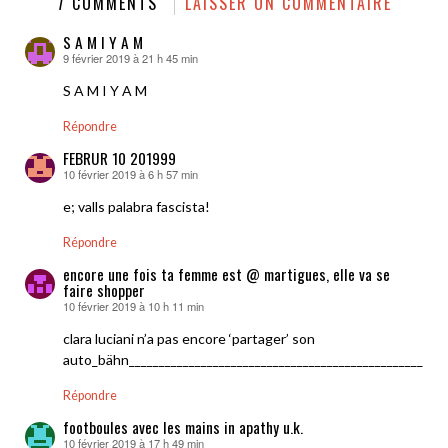
7 COMMENTS
LAISSER UN COMMENTAIRE
S A M I Y A M
9 février 2019 à 21 h 45 min
dit :
S A M I Y A M
Répondre
FEBRUR 10 201999
10 février 2019 à 6 h 57 min
dit :
e; valls palabra fascista!
Répondre
encore une fois ta femme est @ martigues, elle va se
faire shopper
10 février 2019 à 10 h 11 min
dit :
clara luciani n’a pas encore ‘partager’ son
auto_bähn_____________________________________________________
Répondre
footboules avec les mains in apathy u.k.
10 février 2019 à 17 h 49 min
dit :