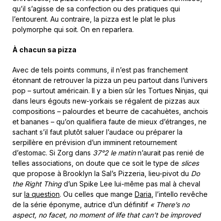
qu’il s’agisse de sa confection ou des pratiques qui
l’entourent. Au contraire, la pizza est le plat le plus
polymorphe qui soit. On en reparlera.
À chacun sa pizza
Avec de tels points communs, il n’est pas franchement
étonnant de retrouver la pizza un peu partout dans l’univers
pop – surtout américain. Il y a bien sûr les Tortues Ninjas, qui
dans leurs égouts new-yorkais se régalent de pizzas aux
compositions – palourdes et beurre de cacahuètes, anchois
et bananes – qu’on qualifiera faute de mieux d’étranges, ne
sachant s’il faut plutôt saluer l’audace ou préparer la
serpillère en prévision d’un imminent retournement
d’estomac. Si Zorg dans
37°2 le matin
n’aurait pas renié de
telles associations, on doute que ce soit le type de
slices
que propose à Brooklyn la Sal’s Pizzeria, lieu-pivot du
Do
the Right Thing
d’un Spike Lee lui-même pas mal à cheval
sur
la question
. Ou celles que mange
Daria
, l’intello revêche
de la série éponyme, autrice d’un définitif
« There’s no
aspect, no facet, no moment of life that can’t be improved