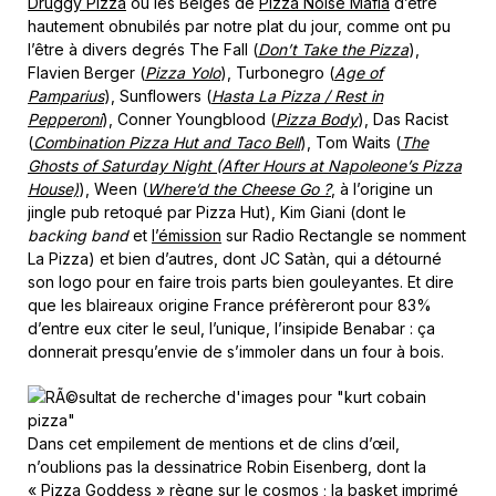
Druggy Pizza
ou les Belges de
Pizza Noise Mafia
d’être
hautement obnubilés par notre plat du jour, comme ont pu
l’être à divers degrés The Fall (
Don’t Take the Pizza
),
Flavien Berger (
Pizza Yolo
), Turbonegro (
Age of
Pamparius
), Sunflowers (
Hasta La Pizza / Rest in
Pepperoni
), Conner Youngblood (
Pizza Body
), Das Racist
(
Combination Pizza Hut and Taco Bell
), Tom Waits (
The
Ghosts of Saturday Night (After Hours at Napoleone’s Pizza
House)
), Ween (
Where’d the Cheese Go ?
, à l’origine un
jingle pub retoqué par Pizza Hut), Kim Giani (dont le
backing band
et
l’émission
sur Radio Rectangle se nomment
La Pizza) et bien d’autres, dont JC Satàn, qui a détourné
son logo pour en faire trois parts bien gouleyantes. Et dire
que les blaireaux origine France préfèreront pour 83%
d’entre eux citer le seul, l’unique, l’insipide Benabar : ça
donnerait presqu’envie de s’immoler dans un four à bois.
Dans cet empilement de mentions et de clins d’œil,
n’oublions pas la dessinatrice Robin Eisenberg, dont la
«
Pizza Goddess
» règne sur le cosmos ; la basket imprimé