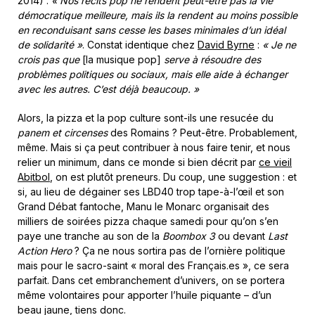
2014) :
« Nos récits pop ne rendent peut-être pas la vie
démocratique meilleure, mais ils la rendent au moins possible
en reconduisant sans cesse les bases minimales d’un idéal
de solidarité »
. Constat identique chez
David Byrne
:
« Je ne
crois pas que
[la musique pop]
serve à résoudre des
problèmes politiques ou sociaux, mais elle aide à échanger
avec les autres. C’est déjà beaucoup. »
Alors, la pizza et la pop culture sont-ils une resucée du
panem et circenses
des Romains ? Peut-être. Probablement,
même. Mais si ça peut contribuer à nous faire tenir, et nous
relier un minimum, dans ce monde si bien décrit par
ce vieil
Abitbol
, on est plutôt preneurs. Du coup, une suggestion : et
si, au lieu de dégainer ses LBD40 trop tape-à-l’œil et son
Grand Débat fantoche, Manu le Monarc organisait des
milliers de soirées pizza chaque samedi pour qu’on s’en
paye une tranche au son de la
Boombox 3
ou devant
Last
Action Hero
? Ça ne nous sortira pas de l’ornière politique
mais pour le sacro-saint « moral des Français.es », ce sera
parfait. Dans cet embranchement d’univers, on se portera
même volontaires pour apporter l’huile piquante – d’un
beau jaune, tiens donc.