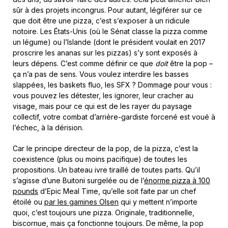
sûr à des projets incongrus. Pour autant, légiférer sur ce
que doit être une pizza, c’est s’exposer à un ridicule
notoire. Les États-Unis (où le Sénat classe la pizza comme
un légume) ou l’Islande (dont le président voulait en 2017
proscrire les ananas sur les pizzas) s’y sont exposés à
leurs dépens. C’est comme définir ce que
doit
être la pop –
ça n’a pas de sens. Vous voulez interdire les basses
slappées, les baskets fluo, les SFX ? Dommage pour vous :
vous pouvez les détester, les ignorer, leur cracher au
visage, mais pour ce qui est de les rayer du paysage
collectif, votre combat d’arrière-gardiste forcené est voué à
l’échec, à la dérision.
Car le principe directeur de la pop, de la pizza, c’est la
coexistence (plus ou moins pacifique) de toutes les
propositions. Un bateau ivre tiraillé de toutes parts. Qu’il
s’agisse d’une Buitoni surgelée ou de l’
énorme pizza à 100
pounds
d’Epic Meal Time, qu’elle soit faite par un chef
étoilé ou
par les gamines Olsen
qui y mettent n’importe
quoi, c’est toujours une pizza. Originale, traditionnelle,
biscornue, mais ça fonctionne toujours. De même, la pop