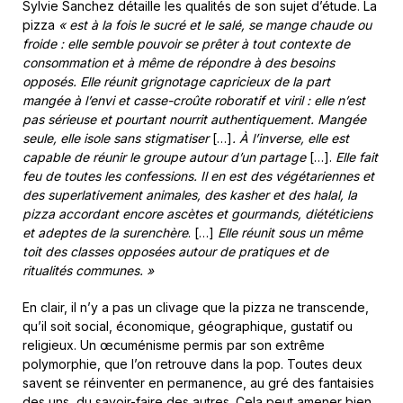
Sylvie Sanchez détaille les qualités de son sujet d’étude. La
pizza
« est à la fois le sucré et le salé, se mange chaude ou
froide : elle semble pouvoir se prêter à tout contexte de
consommation et à même de répondre à des besoins
opposés. Elle réunit grignotage capricieux de la part
mangée à l’envi et casse-croûte roboratif et viril : elle n’est
pas sérieuse et pourtant nourrit authentiquement. Mangée
seule, elle isole sans stigmatiser
[…]
. À l’inverse, elle est
capable de réunir le groupe autour d’un partage
[…].
Elle fait
feu de toutes les confessions. Il en est des végétariennes et
des superlativement animales, des kasher et des halal, la
pizza accordant encore ascètes et gourmands, diététiciens
et adeptes de la surenchère
. […]
Elle réunit sous un même
toit des classes opposées autour de pratiques et de
ritualités communes. »
En clair, il n’y a pas un clivage que la pizza ne transcende,
qu’il soit social, économique, géographique, gustatif ou
religieux. Un œcuménisme permis par son extrême
polymorphie, que l’on retrouve dans la pop. Toutes deux
savent se réinventer en permanence, au gré des fantaisies
des uns, du savoir-faire des autres. Cela peut amener bien