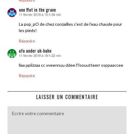
Répondre
one ffot in the grave
11 février 2019 à 15 h 56 min
dit :
La pop_pO de chez conzailles c’est de l’eau chaude pour
les pieds!
Répondre
ufo under uh-bahn
11 février 2019 à 18 h 22 min
dit :
llaa ppiizzaa cc vveennuu ddee l’l’oouutteerr ssppaaccee
Répondre
LAISSER UN COMMENTAIRE