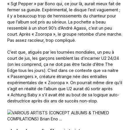
« Sgt Pepper » par Bono qui, ce jour là, aurait mieux fait de
fermer sa gueule. Expérimental, le disque l’est vaguement ;
il y a beaucoup trop de hennissements du chanteur pour
que l’album soit pris au sérieux. La pochette a beau
ressemblé à un short 90’s d’André Agassi, c’est un peu
court. Après « Zooropa », le groupe retombe d’une marche.
Pas assez racoleur, trop compliqué.
C’est que, atigués par les tournées mondiales, un peu à
court de jus, les garçons semblent las d’incarner U2 24/24
(on les comprend, ça ne doit pas être facile d’être The
Edge tous les jours). C’est dans ce contexte que va naitre
« Passengers », créature étrange née des entrailles
expérimentales de « Zooropa ». On pourrait même dire qu’il
s’agit en réalité de l’album que U2 aurait dû sortir après
« Achtung Baby » s’il avait été au bout de sa logique auto-
destructrice après dix ans de succès non-stop.