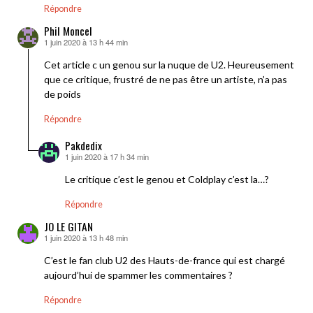
Répondre
Phil Moncel
1 juin 2020 à 13 h 44 min
dit :
Cet article c un genou sur la nuque de U2. Heureusement
que ce critique, frustré de ne pas être un artiste, n’a pas
de poids
Répondre
Pakdedix
1 juin 2020 à 17 h 34 min
dit :
Le critique c’est le genou et Coldplay c’est la…?
Répondre
JO LE GITAN
1 juin 2020 à 13 h 48 min
dit :
C’est le fan club U2 des Hauts-de-france qui est chargé
aujourd’hui de spammer les commentaires ?
Répondre