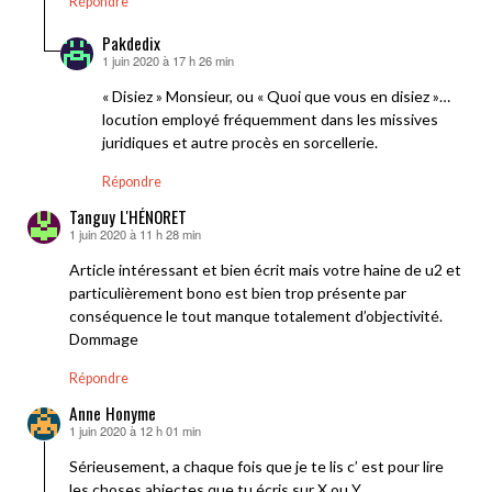
Répondre
Pakdedix
1 juin 2020 à 17 h 26 min
dit :
« Disiez » Monsieur, ou « Quoi que vous en disiez »…
locution employé fréquemment dans les missives
juridiques et autre procès en sorcellerie.
Répondre
Tanguy L'HÉNORET
1 juin 2020 à 11 h 28 min
dit :
Article intéressant et bien écrit mais votre haine de u2 et
particulièrement bono est bien trop présente par
conséquence le tout manque totalement d’objectivité.
Dommage
Répondre
Anne Honyme
1 juin 2020 à 12 h 01 min
dit :
Sérieusement, a chaque fois que je te lis c’ est pour lire
les choses abjectes que tu écris sur X ou Y…