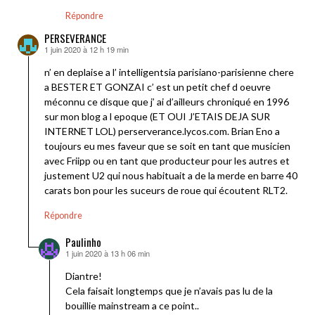
Répondre
PERSEVERANCE
1 juin 2020 à 12 h 19 min
dit :
n’ en deplaise a l’ intelligentsia parisiano-parisienne chere
a BESTER ET GONZAI c’ est un petit chef d oeuvre
méconnu ce disque que j’ ai d’ailleurs chroniqué en 1996
sur mon blog a l epoque (ET OUI J’ETAIS DEJA SUR
INTERNET LOL) perserverance.lycos.com. Brian Eno a
toujours eu mes faveur que se soit en tant que musicien
avec Friipp ou en tant que producteur pour les autres et
justement U2 qui nous habituait a de la merde en barre 40
carats bon pour les suceurs de roue qui écoutent RLT2.
Répondre
Paulinho
1 juin 2020 à 13 h 06 min
dit :
Diantre!
Cela faisait longtemps que je n’avais pas lu de la
bouillie mainstream a ce point..