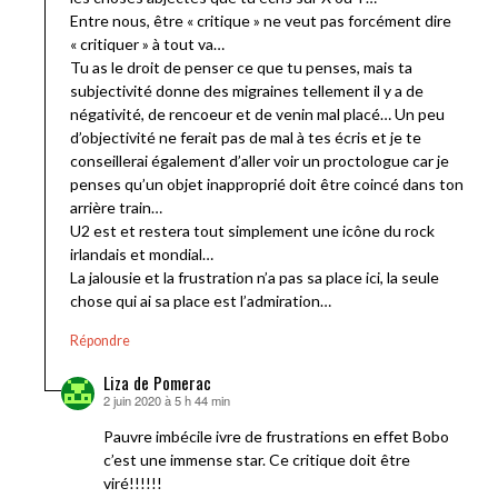
Entre nous, être « critique » ne veut pas forcément dire
« critiquer » à tout va…
Tu as le droit de penser ce que tu penses, mais ta
subjectivité donne des migraines tellement il y a de
négativité, de rencoeur et de venin mal placé… Un peu
d’objectivité ne ferait pas de mal à tes écris et je te
conseillerai également d’aller voir un proctologue car je
penses qu’un objet inapproprié doit être coincé dans ton
arrière train…
U2 est et restera tout simplement une icône du rock
irlandais et mondial…
La jalousie et la frustration n’a pas sa place ici, la seule
chose qui ai sa place est l’admiration…
Répondre
Liza de Pomerac
2 juin 2020 à 5 h 44 min
dit :
Pauvre imbécile ivre de frustrations en effet Bobo
c’est une immense star. Ce critique doit être
viré!!!!!!