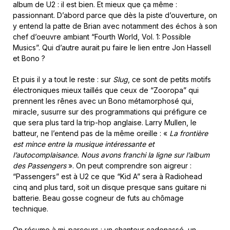
album de U2 : il est bien. Et mieux que ça même :
passionnant. D’abord parce que dès la piste d’ouverture, on
y entend la patte de Brian avec notamment des échos à son
chef d’oeuvre ambiant “Fourth World, Vol. 1: Possible
Musics”. Qui d’autre aurait pu faire le lien entre Jon Hassell
et Bono ?
Et puis il y a tout le reste : sur
Slug
, ce sont de petits motifs
électroniques mieux taillés que ceux de “Zooropa” qui
prennent les rênes avec un Bono métamorphosé qui,
miracle, susurre sur des programmations qui préfigure ce
que sera plus tard la trip-hop anglaise. Larry Mullen, le
batteur, ne l’entend pas de la même oreille : «
La frontière
est mince entre la musique intéressante et
l’autocomplaisance. Nous avons franchi la ligne sur l’album
des Passengers
». On peut comprendre son aigreur :
“Passengers” est à U2 ce que “Kid A” sera à Radiohead
cinq and plus tard, soit un disque presque sans guitare ni
batterie. Beau gosse cogneur de futs au chômage
technique.
On résume à mi-parcours : un chanteur cadenassé, un