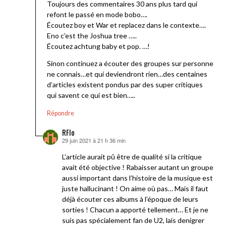
Toujours des commentaires 30 ans plus tard qui
refont le passé en mode bobo….
Écoutez boy et War et replacez dans le contexte….
Eno c’est the Joshua tree …..
Écoutez achtung baby et pop. …!
Sinon continuez a écouter des groupes sur personne
ne connais…et qui deviendront rien…des centaines
d’articles existent pondus par des super critiques
qui savent ce qui est bien…..
Répondre
RFlo
29 juin 2021 à 21 h 36 min
dit :
L’article aurait pû être de qualité si la critique
avait été objective ! Rabaisser autant un groupe
aussi important dans l’histoire de la musique est
juste hallucinant ! On aime où pas… Mais il faut
déjà écouter ces albums à l’époque de leurs
sorties ! Chacun a apporté tellement… Et je ne
suis pas spécialement fan de U2, lais denigrer