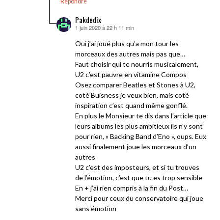
Répondre
Pakdedix
1 juin 2020 à 22 h 11 min
dit :
Oui j’ai joué plus qu’a mon tour les
morceaux des autres mais pas que…
Faut choisir qui te nourris musicalement,
U2 c’est pauvre en vitamine Compos
Osez comparer Beatles et Stones à U2,
coté Buisness je veux bien, mais coté
inspiration c’est quand même gonflé.
En plus le Monsieur te dis dans l’article que
leurs albums les plus ambitieux ils n’y sont
pour rien, » Backing Band d’Eno », oups. Eux
aussi finalement joue les morceaux d’un
autres
U2 c’est des imposteurs, et si tu trouves
de l’émotion, c’est que tu es trop sensible
En + j’ai rien compris à la fin du Post…
Merci pour ceux du conservatoire qui joue
sans émotion