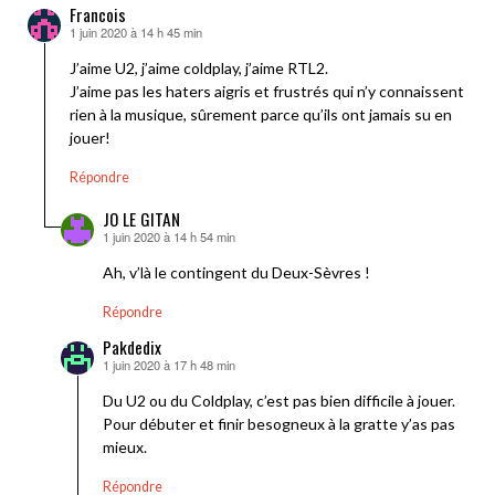
Francois
1 juin 2020 à 14 h 45 min
dit :
J’aime U2, j’aime coldplay, j’aime RTL2.
J’aime pas les haters aigris et frustrés qui n’y connaissent
rien à la musique, sûrement parce qu’ils ont jamais su en
jouer!
Répondre
JO LE GITAN
1 juin 2020 à 14 h 54 min
dit :
Ah, v’là le contingent du Deux-Sèvres !
Répondre
Pakdedix
1 juin 2020 à 17 h 48 min
dit :
Du U2 ou du Coldplay, c’est pas bien difficile à jouer.
Pour débuter et finir besogneux à la gratte y’as pas
mieux.
Répondre