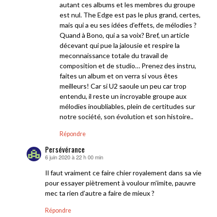
autant ces albums et les membres du groupe
est nul. The Edge est pas le plus grand, certes,
mais qui a eu ses idées d’effets, de mélodies ?
Quand à Bono, qui a sa voix? Bref, un article
décevant qui pue la jalousie et respire la
meconnaissance totale du travail de
composition et de studio… Prenez des instru,
faites un album et on verra si vous êtes
meilleurs! Car si U2 saoule un peu car trop
entendu, il reste un incroyable groupe aux
mélodies inoubliables, plein de certitudes sur
notre société, son évolution et son histoire..
Répondre
Persévérance
6 juin 2020 à 22 h 00 min
dit :
Il faut vraiment ce faire chier royalement dans sa vie
pour essayer piètrement à voulour m’imite, pauvre
mec ta rien d’autre a faire de mieux ?
Répondre