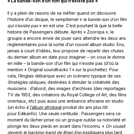
« La bande-son d’un film qui n’existe pas »
Il y a plein de raisons de se méfier quand on découvre
l’histoire d’un disque, le sempiternel «
la bande-son d’un film
qui n’existe pas
» en est une. C’est pourtant là que la belle
histoire de Passengers débute. Après « Zooropa », le
groupe a encore envie de jouer sans attendre les deux ans
règlementaires pour la sortie d’un nouvel album studio. Eno,
jamais à court d’idées, leur propose de repartir des chutes
du dernier album en date pour imaginer – on vous le donne
en mille – la bande-son d’un film qui n’existe pas (d’où la
mention « Original soundtracks 1 » sur la pochette). Pour
cela, l’Anglais débarque avec un scénario typique de ses
Stratégies obliques,
destinées à stimuler la créativité des
musiciens : d’abord, des images d’archives (des reportages
TV de 1953, des créations du Royal College of Art, des films
orientaux, etc) puis aussi une ambiance africaine en studio
(un écho à
l’album afrobeat
produit dix ans plus tôt
pour Edikanfo). Une seule certitude : Passengers sera ce
moment du lâcher-prise où un groupe oublie sa notoriété et
plonge les deux pieds en avant dans l’inconnu. «
On voulait
devenir le backing-band de Brian Eno
expliquera plus tard