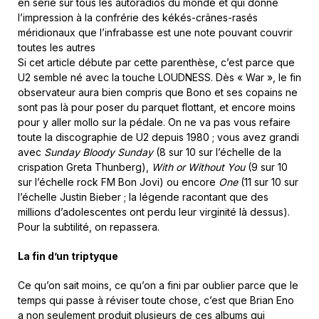
en série sur tous les autoradios du monde et qui donne
l’impression à la confrérie des kékés-crânes-rasés
méridionaux que l’infrabasse est une note pouvant couvrir
toutes les autres
Si cet article débute par cette parenthèse, c’est parce que
U2 semble né avec la touche LOUDNESS. Dès « War », le fin
observateur aura bien compris que Bono et ses copains ne
sont pas là pour poser du parquet flottant, et encore moins
pour y aller mollo sur la pédale. On ne va pas vous refaire
toute la discographie de U2 depuis 1980 ; vous avez grandi
avec
Sunday Bloody Sunday
(8 sur 10 sur l’échelle de la
crispation Greta Thunberg),
With or Without You
(9 sur 10
sur l’échelle rock FM Bon Jovi) ou encore
One
(11 sur 10 sur
l’échelle Justin Bieber ; la légende racontant que des
millions d’adolescentes ont perdu leur virginité là dessus).
Pour la subtilité, on repassera.
La fin d’un triptyque
Ce qu’on sait moins, ce qu’on a fini par oublier parce que le
temps qui passe à réviser toute chose, c’est que Brian Eno
a non seulement produit plusieurs de ces albums qui