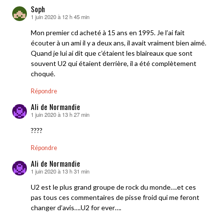
Soph
1 juin 2020 à 12 h 45 min
dit :
Mon premier cd acheté à 15 ans en 1995. Je l’ai fait
écouter à un ami il y a deux ans, il avait vraiment bien aimé.
Quand je lui ai dit que c’étaient les blaireaux que sont
souvent U2 qui étaient derrière, il a été complètement
choqué.
Répondre
Ali de Normandie
1 juin 2020 à 13 h 27 min
dit :
????
Répondre
Ali de Normandie
1 juin 2020 à 13 h 31 min
dit :
U2 est le plus grand groupe de rock du monde….et ces
pas tous ces commentaires de pisse froid qui me feront
changer d’avis….U2 for ever….