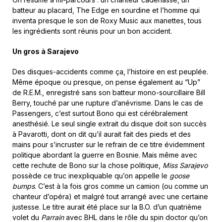
batteur au placard, The Edge en sourdine et l’homme qui
inventa presque le son de Roxy Music aux manettes, tous
les ingrédients sont réunis pour un bon accident.
Un gros à Sarajevo
Des disques-accidents comme ça, l’histoire en est peuplée.
Même époque ou presque, on pense également au “Up”
de R.E.M., enregistré sans son batteur mono-sourcillaire Bill
Berry, touché par une rupture d’anévrisme. Dans le cas de
Passengers, c’est surtout Bono qui est cérébralement
anesthésié. Le seul single extrait du disque doit son succès
à Pavarotti, dont on dit qu’il aurait fait des pieds et des
mains pour s’incruster sur le refrain de ce titre évidemment
politique abordant la guerre en Bosnie. Mais même avec
cette rechute de Bono sur la chose politique,
Miss Sarajevo
possède ce truc inexpliquable qu’on appelle le
goose
bumps
. C’est à la fois gros comme un camion (ou comme un
chanteur d’opéra) et malgré tout arrangé avec une certaine
justesse. Le titre aurait été place sur la B.O. d’un quatrième
volet du
Parrain
avec BHL dans le rôle du spin doctor qu’on