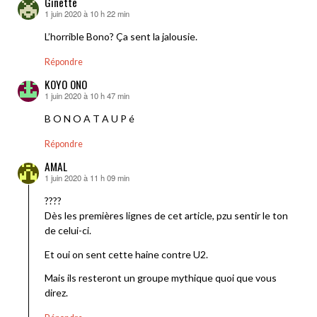
Ginette
1 juin 2020 à 10 h 22 min
dit :
L’horrible Bono? Ça sent la jalousie.
Répondre
KOYO ONO
1 juin 2020 à 10 h 47 min
dit :
B O N O A T A U P é
Répondre
AMAL
1 juin 2020 à 11 h 09 min
dit :
????
Dès les premières lignes de cet article, pzu sentir le ton
de celui-ci.
Et oui on sent cette haine contre U2.
Mais ils resteront un groupe mythique quoi que vous
direz.