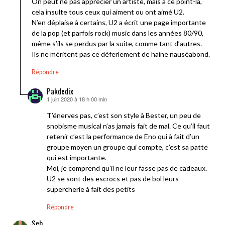
On peut ne pas apprécier un artiste, mais à ce point-là,
cela insulte tous ceux qui aiment ou ont aimé U2.
N’en déplaise à certains, U2 a écrit une page importante
de la pop (et parfois rock) music dans les années 80/90,
même s’ils se perdus par la suite, comme tant d’autres.
Ils ne méritent pas ce déferlement de haine nauséabond.
Répondre
Pakdedix
1 juin 2020 à 18 h 00 min
dit :
T’énerves pas, c’est son style à Bester, un peu de
snobisme musical n’as jamais fait de mal. Ce qu’il faut
retenir c’est la performance de Eno qui à fait d’un
groupe moyen un groupe qui compte, c’est sa patte
qui est importante.
Moi, je comprend qu’il ne leur fasse pas de cadeaux.
U2 se sont des escrocs et pas de bol leurs
supercherie à fait des petits
Répondre
Seb