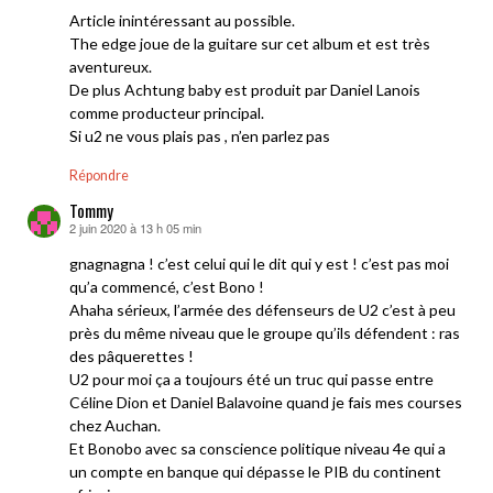
Article inintéressant au possible.
The edge joue de la guitare sur cet album et est très
aventureux.
De plus Achtung baby est produit par Daniel Lanois
comme producteur principal.
Si u2 ne vous plais pas , n’en parlez pas
Répondre
Tommy
2 juin 2020 à 13 h 05 min
dit :
gnagnagna ! c’est celui qui le dit qui y est ! c’est pas moi
qu’a commencé, c’est Bono !
Ahaha sérieux, l’armée des défenseurs de U2 c’est à peu
près du même niveau que le groupe qu’ils défendent : ras
des pâquerettes !
U2 pour moi ça a toujours été un truc qui passe entre
Céline Dion et Daniel Balavoine quand je fais mes courses
chez Auchan.
Et Bonobo avec sa conscience politique niveau 4e qui a
un compte en banque qui dépasse le PIB du continent