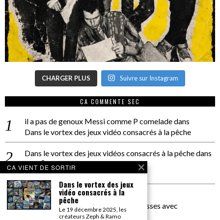
CHARGER PLUS
Suivre sur Instagram
CA COMMENTE SEC
il a pas de genoux Messi comme P comelade
dans
Dans le vortex des jeux vidéo consacrés à la pêche
Dans le vortex des jeux vidéos consacrés à la pêche
dans
PACÔME THIELLEMENT
CA VIENT DE SORTIR
La séance d’Hip Gnose
Dans le vortex des jeux
vidéo consacrés à la
La Patrie
dans
pêche
On a parlé Dolce Vita et lutte des classes avec
Le 19 décembre 2025, les
Bernardino Femminielli
créateurs Zeph & Ramo