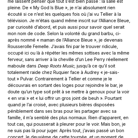
me laissent penser que tout s’est bien passé : la salle est
pleine. De « My God Is Blue », je n’ai absolument rien
écouté si ce n’est les quelques fois où j’ai vu Tellier à la
télévision. Je m’étais quand même inscrit sur l’Alliance Bleue,
par curiosité d’abord, et puis aussi pour savoir quel serait
mon nom de code. Selon la volonté du grand barbu, ci-
après nommé « maman de l’Alliance Bleue », je devenais
Rousserolle Femelle. J’avais fini par le trouver ridicule,
occupé ici ou là à répéter les mêmes sottises avec la même
ferveur, sans arriver à la cheville d’un Lee Perry réellement
maboule dans
Deep Roots Music,
jusqu’à ce qu’il soit
totalement raide chez Ruquier face à Audrey « je-sais-
tout » Pulvar. Contrairement à Tellier et comme je le
découvrais en sortant des loges pour rejoindre le bar, je
doute qu’un type soit prêt à se mettre à genoux pour la voir
« en vrai » et « lui offrir un gros joint de beuh ». Pourtant
quand je l’ai croisé, avec plusieurs bières disposées
péniblement dans ses bras pour les partager avec sa
famille, il m’a semblé des plus normaux. Rien d’apparent, en
tout cas, qui pousserait à pleurer pour le voir. Mais bon, je
ne suis pas là pour juger. Après tout, j’avais passé un bon
concert, le deuxième de cette tournée, et un moment de