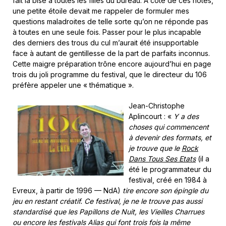
fait la bise à toutes les filles du bureau. À côté de ces notes,
une petite étoile devait me rappeler de formuler mes
questions maladroites de telle sorte qu’on ne réponde pas
à toutes en une seule fois. Passer pour le plus incapable
des derniers des trous du cul m’aurait été insupportable
face à autant de gentillesse de la part de parfaits inconnus.
Cette maigre préparation trône encore aujourd’hui en page
trois du joli programme du festival, que le directeur du 106
préfère appeler une « thématique ».
Jean-Christophe
Aplincourt : «
Y a des
choses qui commencent
à devenir des formats, et
je trouve que le
Rock
Dans Tous Ses Etats
(il a
été le programmateur du
festival, créé en 1984 à
Evreux, à partir de 1996 — NdA)
tire encore son épingle du
jeu en restant créatif. Ce festival, je ne le trouve pas aussi
standardisé que les Papillons de Nuit, les Vieilles Charrues
ou encore les festivals Alias qui font trois fois la même