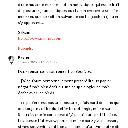
d’une musique et sa réception médiatique, qui est le fruit
de postures journalistiques où chacun cherche à se faire
mousser, que ce soit en suivant le coche (cochon ?) ou en
s’y opposant…
Sylvain
http://www.parlhot.com
Répondre
Bester
13 mars 2012 à 17 h 37 min
dit :
Deux remarques, totalement subjectives:
– j’ai toujours personnellement préféré lire un papier
négatif mais bien écrit qu’une soupe élogieuse mais
écrite avec les pieds.
– ce papier n’est pas une posture, je fais parti de ceux qui
ont toujours défendu Tellier bec et ongle, même sur
Sexuality que je considerai déjà par ailleurs plutôt faible.
En atteste l’interview parue ici même par Sylvain Fesson,
si mes souvenirs sont bons. J’estime qu’un type qui se dit