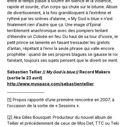
entre le temps passé à souffrir en silence et la violence,
rapide et sourde, d’un corps qui chute sur le bitume. Album
de divertissement, à la fois grandiloquent à l’extrême et
rythmé par les sirènes d’alarme, « My God is blue » n’est
finalement rien d’autre que ça. Une image d’Epinal
terriblement anachronique avec des pompiers tentant
d’éteindre un Colisée en feu. Du haut de sa tour d’ivoire, le
petit prince se lamente en faisant tressauter les grelots
d’antan, répétant à l’envi la seule phrase qui valle encore
prophétie : quand de ses propres blagues se gausse le roi
fainéant, toujours ses sujets pensent que le diverti se ment.
Sébastien Tellier //
My God is blue
// Record Makers
(sortie le 23 avril)
http://www.myspace.com/sebastientellier
[1]
Propos rapporté d’une première rencontre en 2007, à
l’occasion de la sortie de « Sessions ».
[2]
Aka Gilles Bousquet. Producteur du nouvel album de
Tellier et précédemment de ceux de Mos Def, TTC ou Teki