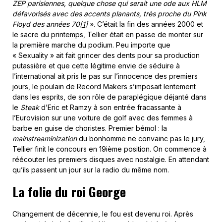
ZEP parisiennes, quelque chose qui serait une ode aux HLM
défavorisés avec des accents planants, très proche du Pink
Floyd des années 70
[1]
». C’était la fin des années 2000 et
le sacre du printemps, Tellier était en passe de monter sur
la première marche du podium. Peu importe que
« Sexuality » ait fait grincer des dents pour sa production
putassière et que cette légitime envie de séduire à
l’international ait pris le pas sur l’innocence des premiers
jours, le poulain de Record Makers s’imposait lentement
dans les esprits, de son rôle de paraplégique déjanté dans
le
Steak
d’Eric et Ramzy à son entrée fracassante à
l’Eurovision sur une voiture de golf avec des femmes à
barbe en guise de choristes. Premier bémol : la
mainstreaminization
du bonhomme ne convainc pas le jury,
Tellier finit le concours en 19ième position. On commence à
réécouter les premiers disques avec nostalgie. En attendant
qu’ils passent un jour sur la radio du même nom.
La folie du roi George
Changement de décennie, le fou est devenu roi. Après