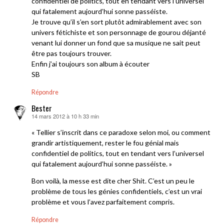
confidentiel de politics, tout en tendant vers l’universel
qui fatalement aujourd’hui sonne passéiste.
Je trouve qu’il s’en sort plutôt admirablement avec son
univers fétichiste et son personnage de gourou déjanté
venant lui donner un fond que sa musique ne sait peut
être pas toujours trouver.
Enfin j’ai toujours son album à écouter
SB
Répondre
Bester
14 mars 2012 à 10 h 33 min
dit :
« Tellier s’inscrit dans ce paradoxe selon moi, ou comment
grandir artistiquement, rester le fou génial mais
confidentiel de politics, tout en tendant vers l’universel
qui fatalement aujourd’hui sonne passéiste. »
Bon voilà, la messe est dite cher Shit. C’est un peu le
problème de tous les génies confidentiels, c’est un vrai
problème et vous l’avez parfaitement compris.
Répondre