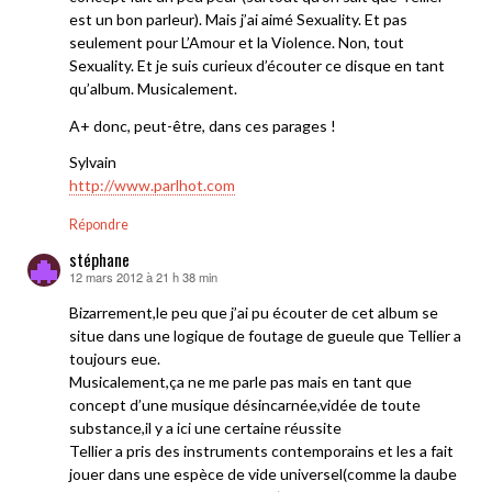
est un bon parleur). Mais j’ai aimé Sexuality. Et pas
seulement pour L’Amour et la Violence. Non, tout
Sexuality. Et je suis curieux d’écouter ce disque en tant
qu’album. Musicalement.
A+ donc, peut-être, dans ces parages !
Sylvain
http://www.parlhot.com
Répondre
stéphane
12 mars 2012 à 21 h 38 min
dit :
Bizarrement,le peu que j’ai pu écouter de cet album se
situe dans une logique de foutage de gueule que Tellier a
toujours eue.
Musicalement,ça ne me parle pas mais en tant que
concept d’une musique désincarnée,vidée de toute
substance,il y a ici une certaine réussite
Tellier a pris des instruments contemporains et les a fait
jouer dans une espèce de vide universel(comme la daube