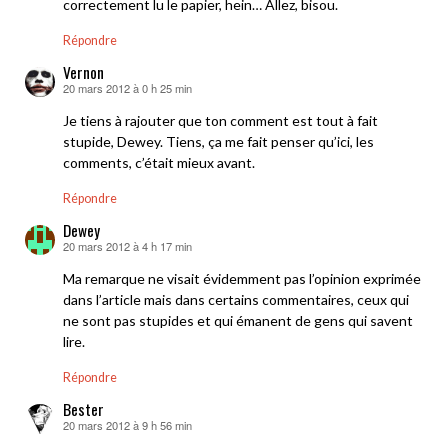
correctement lu le papier, hein… Allez, bisou.
Répondre
Vernon
20 mars 2012 à 0 h 25 min
dit :
Je tiens à rajouter que ton comment est tout à fait
stupide, Dewey. Tiens, ça me fait penser qu’ici, les
comments, c’était mieux avant.
Répondre
Dewey
20 mars 2012 à 4 h 17 min
dit :
Ma remarque ne visait évidemment pas l’opinion exprimée
dans l’article mais dans certains commentaires, ceux qui
ne sont pas stupides et qui émanent de gens qui savent
lire.
Répondre
Bester
20 mars 2012 à 9 h 56 min
dit :