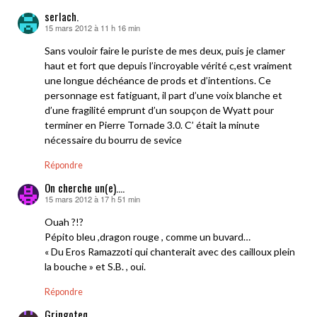
serlach.
15 mars 2012 à 11 h 16 min
dit :
Sans vouloir faire le puriste de mes deux, puis je clamer
haut et fort que depuis l’incroyable vérité c,est vraiment
une longue déchéance de prods et d’intentions. Ce
personnage est fatiguant, il part d’une voix blanche et
d’une fragilité emprunt d’un soupçon de Wyatt pour
terminer en Pierre Tornade 3.0. C’ était la minute
nécessaire du bourru de sevice
Répondre
On cherche un(e)....
15 mars 2012 à 17 h 51 min
dit :
Ouah ?!?
Pépito bleu ,dragon rouge , comme un buvard…
« Du Eros Ramazzoti qui chanterait avec des cailloux plein
la bouche » et S.B. , oui.
Répondre
Gringoteq