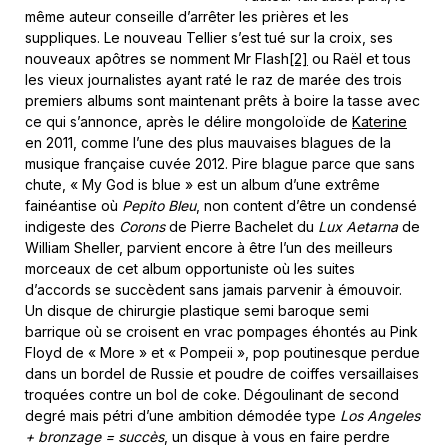
même auteur conseille d’arrêter les prières et les
suppliques. Le nouveau Tellier s’est tué sur la croix, ses
nouveaux apôtres se nomment Mr Flash
[2]
ou Raël et tous
les vieux journalistes ayant raté le raz de marée des trois
premiers albums sont maintenant prêts à boire la tasse avec
ce qui s’annonce, après le délire mongoloïde de
Katerine
en 2011, comme l’une des plus mauvaises blagues de la
musique française cuvée 2012. Pire blague parce que sans
chute, « My God is blue » est un album d’une extrême
fainéantise où
Pepito Bleu
, non content d’être un condensé
indigeste des
Corons
de Pierre Bachelet du
Lux Aetarna
de
William Sheller, parvient encore à être l’un des meilleurs
morceaux de cet album opportuniste où les suites
d’accords se succèdent sans jamais parvenir à émouvoir.
Un disque de chirurgie plastique semi baroque semi
barrique où se croisent en vrac pompages éhontés au Pink
Floyd de « More » et « Pompeii », pop poutinesque perdue
dans un bordel de Russie et poudre de coiffes versaillaises
troquées contre un bol de coke. Dégoulinant de second
degré mais pétri d’une ambition démodée type
Los Angeles
+ bronzage = succès
, un disque à vous en faire perdre