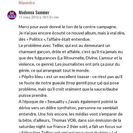
Répondre
Madonna Summer
11 mars 2012 à 18 h 51 min
dit :
Merci pour avoir donné le ton de la contre-campagne.
Je n’ai pas encore écouté ce nouvel album, mais à vrai dire,
dès « Politics », l’affaire était entendue.
Le problème avec Tellier, qui est au demeurant un
charmant garçon, drôle et affable, c’est qu’il n’a jamais eu
que des fulgurances (La Ritournelle, Divine, L’amour et la
violence, ce genre). Les journalistes ont pris ça pour du
génie, ce qui arrangeait tout le monde.
« Pépito bleu » est un excellent teaser : ce n’est pas qu’il
se foute de notre gueule (trop gentil pour ça) qui pose
problème, mais qu’il croit vraiment que la sauce/daube
puisse prendre.
A l’époque de « Sexuality », j’avais également pointé la
dérive vers un délire synthétoc, personne ne semblait
entendre. Une fois encore, les médias vont s’emparer de
la bête, d’ailleurs, Thomas VDB, dans son émission de la
saturday night sur France 2 (hier soir), a fait un focus sur
« Sébastien Tellier, cet ami qui vous veut du bien ». Lol.