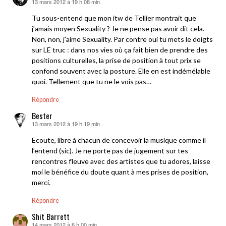
13 mars 2012 à 19 h 08 min
dit :
Tu sous-entend que mon itw de Tellier montrait que
j’amais moyen Sexuality ? Je ne pense pas avoir dit cela.
Non, non, j’aime Sexuality. Par contre oui tu mets le doigts
sur LE truc : dans nos vies où ça fait bien de prendre des
positions culturelles, la prise de position à tout prix se
confond souvent avec la posture. Elle en est indémélable
quoi. Tellement que tu ne le vois pas…
Répondre
Bester
13 mars 2012 à 19 h 19 min
dit :
Ecoute, libre à chacun de concevoir la musique comme il
l’entend (sic). Je ne porte pas de jugement sur tes
rencontres fleuve avec des artistes que tu adores, laisse
moi le bénéfice du doute quant à mes prises de position,
merci.
Répondre
Shit Barrett
14 mars 2012 à 6 h 00 min
dit :