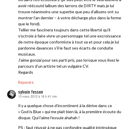
avoir réécouté lalbum des larrons de DIRTY mais je lui
trouve néanmoins une superbe que peu d’albums ont su
montrer l’an dernier – à votre décharge plus dans la forme
que le fond).
Tellier me fascinera toujours dans cette liberté qu’il
s’octroie à faire vivre un personnage tel une excroissance
de notre époque conformiste à tout va et pour cela je lui
pardonne davances s’il le faut ses écarts de conduite
musicaux.
J’aime gonzai pour ses parti pris, pas lorsque vous lisez le
parcours d’un artiste tel un vulgaire CV.
Regards
Répondre
sylvain fesson
13 mars 2012 à 16 h 41 min
dit :
Il y a quelque chose d’incontinent à la dérive dans ce
« God is Blue » qui me plait bien là, à la première écoute du
disque. Qui l’aime l’essuie ahahah !
PS : faut réussir à ne pas confondre qualité intrinsèque