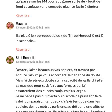
qui passe sur les FM pour ados),une sorte de « bruit de
fond cosmique »,une compote gluante facile à digérer
Répondre
Maadiar
13 mars 2012 à 13 h 21 min
dit :
Il a plagié le « perroquet bleu » de Three Heroes! C’est là
le scandale…
Répondre
Shit Barrett
13 mars 2012 à 16 h 21 min
dit :
Bester , Jaime beaucoup vos papiers, et n’ayant pas
écouté l’album je vous accorderai le bénéfice du doute.
Mais jai de sérieux doute sur la capacité du gaillard à plier
sa musique pour satisfaire aux formats qui lui
assureraient des succès toujours plus larges.
Je ne pense pas qu’Invicta ou discodeine puissent faire
valoir comparaison tant ceux ci n’existent que dans les
couloirs de nos métros parisiens, au détour d’une affiche
ou dans nos écouteurs. (je suis peut être le seul illuminé à