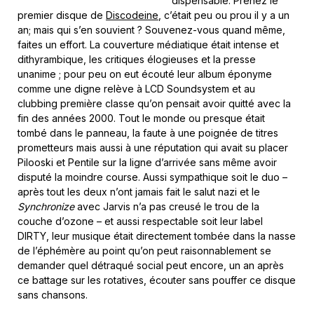
dispensable. Prenez le
premier disque de
Discodeine
, c’était peu ou prou il y a un
an; mais qui s’en souvient ? Souvenez-vous quand même,
faites un effort. La couverture médiatique était intense et
dithyrambique, les critiques élogieuses et la presse
unanime ; pour peu on eut écouté leur album éponyme
comme une digne relève à LCD Soundsystem et au
clubbing première classe qu’on pensait avoir quitté avec la
fin des années 2000. Tout le monde ou presque était
tombé dans le panneau, la faute à une poignée de titres
prometteurs mais aussi à une réputation qui avait su placer
Pilooski et Pentile sur la ligne d’arrivée sans même avoir
disputé la moindre course. Aussi sympathique soit le duo –
après tout les deux n’ont jamais fait le salut nazi et le
Synchronize
avec Jarvis n’a pas creusé le trou de la
couche d’ozone – et aussi respectable soit leur label
DIRTY, leur musique était directement tombée dans la nasse
de l’éphémère au point qu’on peut raisonnablement se
demander quel détraqué social peut encore, un an après
ce battage sur les rotatives, écouter sans pouffer ce disque
sans chansons.