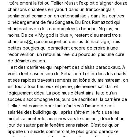
littéralement la foi où Tellier réussit l’exploit d’aligner douze
chansons chantées en yaourt dans un franco-anglais
sentimental comme on en entendait jadis dans les centres
d’hébergement de feu Sangatte. Du Eros Ramazzoti qui
chanterait avec des cailloux plein la bouche. Ni plus, ni
moins. De ce « My god is blue », restent dieu merci trois
chansons
[3]
qui surnagent au dessus du naufrage, trois
petites bougies qui permettent encore de croire à une
reconversion, un retour au réel ou pourquoi pas une cure
de désintoxication.
Il est des carrières qui inspirent des plaisirs paradoxaux. A
voir la lente ascension de Sébastien Tellier dans les charts
et ses rapides travestissements en icône du mainstream, on
est tour à tour heureux et peiné, pleinement satisfait et
logiquement déçu. La pop music étant ainsi faite qu’un
succès s’accompagne toujours de sacrifices, la carrière de
Tellier est comme pour tant d’autres à l’image de ces
salariés des buildings qui, après s’être mille fois usé les
mollets à monter les marches vers le sommet, décident un
jour de sauter par la fenêtre sans raison. C’est ce qu’on
appelle un suicide commercial, le plus grand paradoxe