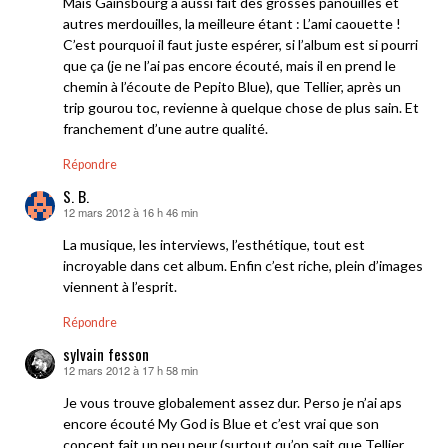
Mais Gainsbourg a aussi fait des grosses panouilles et
autres merdouilles, la meilleure étant : L’ami caouette !
C’est pourquoi il faut juste espérer, si l’album est si pourri
que ça (je ne l’ai pas encore écouté, mais il en prend le
chemin à l’écoute de Pepito Blue), que Tellier, après un
trip gourou toc, revienne à quelque chose de plus sain. Et
franchement d’une autre qualité.
Répondre
S. B.
12 mars 2012 à 16 h 46 min
dit :
La musique, les interviews, l’esthétique, tout est
incroyable dans cet album. Enfin c’est riche, plein d’images
viennent à l’esprit.
Répondre
sylvain fesson
12 mars 2012 à 17 h 58 min
dit :
Je vous trouve globalement assez dur. Perso je n’ai aps
encore écouté My God is Blue et c’est vrai que son
concept fait un peu peur (surtout qu’on sait que Tellier