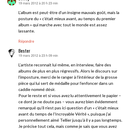
19 mars 2012 à 20 h 23 min
dit :
L’album est peut-être d’un insigne mauvais goût, mais la
posture du « c’était mieux avant, au temps du premier
album » qui marche avec tout le monde est assez
lassante.
Répondre
Bester
19 mars 2012 à 23 h 09 min
dit :
L’artiste reconnait lui-même, en interview, faire des
albums de plus en plus régressifs. Alors le discours sur
l’imposture, merci de le ranger à l’intérieur de la grosse
pièce qui lui sert de médaille pour l’enfoncer dans un
caddie nommé désir.
Pour le reste et si vous avez lu attentivement le papier –
ce dont je ne doute pas – vous aurez bien évidemment
remarqué qu’il n’est pas ici question d’un « c’était mieux
avant du temps de l’Incroyable Vérité », puisque j’ai
personnellement aimé Tellier jusqu’à il y a pas longtemps.
Je précise tout cela, mais comme je sais que vous avez