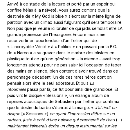
Arrivé à ce stade de la lecture et porté par un espoir qui
confine hélas à la naïveté, vous aurez compris que la
destinée de « My God is blue » s’écrit sur la même ligne de
partition avec un climax aussi fulgurant qu’il sera temporaire.
Non pas que je veuille ici brûler ce qui jadis semblait être LA
grande promesse de l’hexagone. Encore moins me
reconvertir en pourfendeur d’un Tellier qui, de
« L’incroyable Vérité » à « Politics » en passant par la B.O.
de « Narco » a su graver dans le marbre des blisters en
plastique tout ce qu’une génération – la mienne – avait trop
longtemps attendu pour ne pas saisir ici l’occasion de taper
des mains en silence, bien content d’avoir trouvé dans ce
personnage décadent l’un de ces rares héros dont on
pensait alors être le seul adorateur. Et puis
La
ritournelle
passa par là, ce fut pour ainsi dire grandiose. Et
puis vint le disque « Sessions », un étrange album de
reprises acoustiques de Sébastien par Tellier qui confirma
que le destin du barbu s’écrirait à la marge. «
J’ai écrit ce
disque
[« Sessions »]
en ayant l’impression d’être sur un
radeau, juste à coté d’une baleine qui cracherait de l’eau
(…)
maintenant j’aimerais écrire un disque instrumental sur les