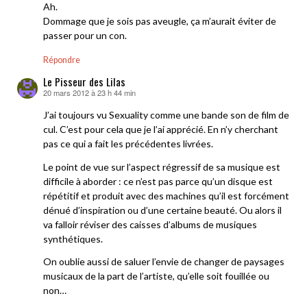
Ah.
Dommage que je sois pas aveugle, ça m’aurait éviter de
passer pour un con.
Répondre
Le Pisseur des Lilas
20 mars 2012 à 23 h 44 min
dit :
J’ai toujours vu Sexuality comme une bande son de film de
cul. C’est pour cela que je l’ai apprécié. En n’y cherchant
pas ce qui a fait les précédentes livrées.
Le point de vue sur l’aspect régressif de sa musique est
difficile à aborder : ce n’est pas parce qu’un disque est
répétitif et produit avec des machines qu’il est forcément
dénué d’inspiration ou d’une certaine beauté. Ou alors il
va falloir réviser des caisses d’albums de musiques
synthétiques.
On oublie aussi de saluer l’envie de changer de paysages
musicaux de la part de l’artiste, qu’elle soit fouillée ou
non…