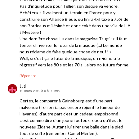
Pas d’inquiétude pour Tellier, son disque va vendre.
Achètera-t-il vraiment un terrain en France pour y
construire son Alliance Bleue, ou finira-t-il taxé à 75% de
son Bordeaux millésimé et donc coké dans une villa de L.A
? Mystère !
Une dernière chose. Lu dans le magazine Tsugi : « Il faut
tenter d’inventer le futur de la musique (…) Le monde
nous réclame de faire quelque chose de neuf ! »
Well, si c’est ça le futur de la musique, un n-ième trip
régressif vers les 80’s et les 70’s… alors no future for me.
Répondre
Lud
12 mars 2012 à 0 h 00 min
dit :
Certes, le comparer à Gainsbourg est d’une part
malvenue (Tellier n’a pas encore rejoint le fumeur de
Havanes), d’autre part c’est un cadeau empoisonné –
c’est comme dire d’un jeune footeux rebeu qu’il est le
nouveau Zidane. Autant lui tirer une balle dans le pied
tout de suite (remember Camel Meriem).