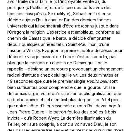
avoir traité de la famille (« L’incroyable vérité »), du
politique (« Politics ») et de la joie des coïts avec des
hommes masqués (« Sexuality »), Sébastien Tellier se
décide aujourd’hui à chanter l’un des derniers thèmes
universels qui lui permettrait d’être (re)connu jusque dans
l’Oregon: la religion. L’exercice est ambitieux, conforme au
chemin de Damas que le barbu a décidé d’emprunter
depuis quelques années tel un Saint-Paul muni d’une
flasque à Whisky. Evoquer le premier apôtre de Jésus pour
décrire le virage musical de Tellier n’est pas anodin, pas
plus que la mention du chemin de Damas qui – on le
rappelle – désigne un parcours provoquant un changement
radical d’attitude chez celui qui le vit. Les deux minutes et
49 secondes que dure le premier single
Pepito bleu
sont
bien suffisantes pour comprendre que le gourou ratisse
désormais large, voire qu’il rase son public gratis alors que
sa barbe poivre et sel n’en finit plus de pousser. A tel point
que notre icône d’hier ressemble aujourd’hui davantage à
Jean-Pierre Dupire – le patron foufou des poêles à bois
Invicta – qu’à Robert Wyatt. La dernière illumination du
Tellier, on l’aura compris, a donc à voir avec Dieu, le son
des caisses enregistreuses – et ce n’est pas qu’un clin d’œil