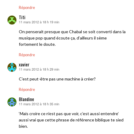
Répondre
Titi
11 mars 2012 à 18 h 19 min
dit :
On penserait presque que Chabal se soit converti dans la
musique pop quand écoute ça, d’ailleurs il sème
fortement le doute.
Répondre
xavier
11 mars 2012 à 18 h 29 min
dit :
C’est peut-être pas une machine à créer?
Répondre
Blandine
11 mars 2012 à 18 h 35 min
dit :
‘Mais croire ce n’est pas que voir, c’est aussi entendre’
aussi vrai que cette phrase de référence biblique te sied
bien.