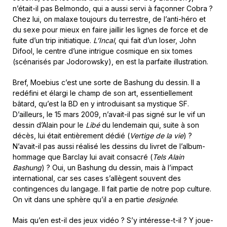
n’était-il pas Belmondo, qui a aussi servi à façonner Cobra ?
Chez lui, on malaxe toujours du terrestre, de l’anti-héro et
du sexe pour mieux en faire jaillir les lignes de force et de
fuite d’un trip initiatique.
L’Incal
, qui fait d’un loser, John
Difool, le centre d’une intrigue cosmique en six tomes
(scénarisés par Jodorowsky), en est la parfaite illustration.
Bref, Moebius c’est une sorte de Bashung du dessin. Il a
redéfini et élargi le champ de son art, essentiellement
bâtard, qu’est la BD en y introduisant sa mystique SF.
D’ailleurs, le 15 mars 2009, n’avait-il pas signé sur le vif un
dessin d’Alain pour le
Libé
du lendemain qui, suite à son
décès, lui était entièrement dédié (
Vertige de la vie
) ?
N’avait-il pas aussi réalisé les dessins du livret de l’album-
hommage que Barclay lui avait consacré (
Tels Alain
Bashung
) ? Oui, un Bashung du dessin, mais à l’impact
international, car ses cases s’allègent souvent des
contingences du langage. Il fait partie de notre pop culture.
On vit dans une sphère qu’il a en partie
designée
.
Mais qu’en est-il des jeux vidéo ? S’y intéresse-t-il ? Y joue-