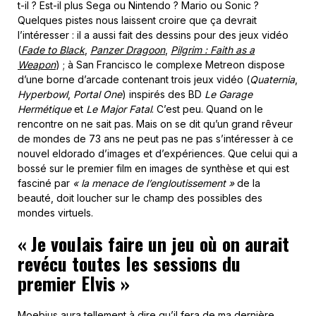
t-il ? Est-il plus Sega ou Nintendo ? Mario ou Sonic ?
Quelques pistes nous laissent croire que ça devrait
l’intéresser : il a aussi fait des dessins pour des jeux vidéo
(
Fade to Black
,
Panzer Dragoon
,
Pilgrim : Faith as a
Weapon
) ; à San Francisco le complexe Metreon dispose
d’une borne d’arcade contenant trois jeux vidéo (
Quaternia
,
Hyperbowl
,
Portal One
) inspirés des BD
Le
Garage
Hermétique
et
Le
Major Fatal
. C’est peu. Quand on le
rencontre on ne sait pas. Mais on se dit qu’un grand rêveur
de mondes de 73 ans ne peut pas ne pas s’intéresser à ce
nouvel eldorado d’images et d’expériences. Que celui qui a
bossé sur le premier film en images de synthèse
et qui est
fasciné par
« la menace de l’engloutissement »
de la
beauté, doit loucher sur le champ des possibles des
mondes virtuels.
« Je voulais faire un jeu où on aurait
revécu toutes les sessions du
premier Elvis »
Moebius aura tellement à dire qu’il fera de ma dernière