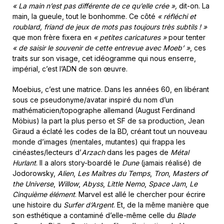
« La main n’est pas différente de ce qu’elle crée »,
dit-on. La
main, la gueule, tout le bonhomme. Ce côté
« réfléchi et
roublard, friand de jeux de mots pas toujours très subtils ! »
que mon frère fixera en
« petites caricatures »
pour tenter
« de saisir le souvenir de cette entrevue avec Moeb’ »
, ces
traits sur son visage, cet idéogramme qui nous enserre,
impérial, c’est l’ADN de son œuvre.
Moebius, c’est une matrice. Dans les années 60, en libérant
sous ce pseudonyme/avatar inspiré du nom d’un
mathématicien/topographe allemand (August Ferdinand
Möbius) la part la plus perso et SF de sa production, Jean
Giraud a éclaté les codes de la BD, créant tout un nouveau
monde d’images (mentales, mutantes) qui frappa les
cinéastes/lecteurs d’
Arzach
dans les pages de
Métal
Hurlant
. Il a alors story-boardé le
Dune
(jamais réalisé) de
Jodorowsky,
Alien
,
Les Maîtres du Temps
,
Tron
,
Masters of
the Universe
,
Willow
,
Abyss
,
Little Nemo
,
Space Jam
,
Le
Cinquième élément
. Marvel est allé le chercher pour écrire
une histoire du
Surfer d’Argent
. Et, de la même manière que
son esthétique a contaminé d’elle-même celle du
Blade