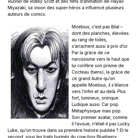
Runner
de Ridley Scott et des films d’animation de Hayao
Miyazaki, sa vision des super-héros a influencé plusieurs
auteurs de comics.
Moebius, c’est pas Bilal –
dont des planches, élevées
au rang de toiles,
s’arrachent aussi à prix d’or.
Par la grâce de ce
narcissisme vers le haut que
lui confère son prisme de
Cocteau (twins), la grâce de
ce grand Autre qu’on
appelle Moebius, il s’élance
vers l’infini et au-delà. Plus
fort, lumineux, onirique.
Ludique aussi. Car pop.
Métaphysique mais pop.
Son premier avatar, comme
il l’avoue, n’était-il pas Lucky
Luke, qu’on trouve dans sa première histoire publiée ? Et le
second, sous les traits burinés du cow-boy Blueberry,