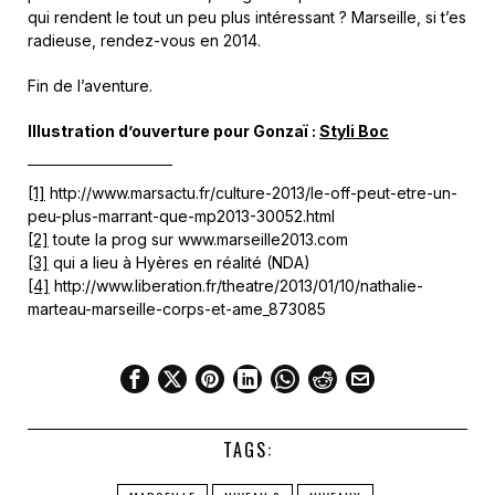
qui rendent le tout un peu plus intéressant ? Marseille, si t’es
radieuse, rendez-vous en 2014.
Fin de l’aventure.
Illustration d’ouverture pour Gonzaï :
Styli Boc
[1]
http://www.marsactu.fr/culture-2013/le-off-peut-etre-un-
peu-plus-marrant-que-mp2013-30052.html
[2]
toute la prog sur www.marseille2013.com
[3]
qui a lieu à Hyères en réalité (NDA)
[4]
http://www.liberation.fr/theatre/2013/01/10/nathalie-
marteau-marseille-corps-et-ame_873085
TAGS: