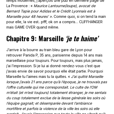
temps modernes, j’aperçois une pub en dernière page de
La Provence : «
Maurice Lantourne(loupe), avocat de
Bernard Tapie pour Adidas et le Crédit Lyonnais est à
Marseille pour 48 heures' ».
Comme quoi, si on tend la main
pour elle, la vie est.. pfff, ok on a compris… CLIFFHANGER
mais GAME OVER quand même.
Chapitre 9: Marseille
‘je te haime’
J’arrive à la bourre au train bleu gare de Lyon pour
retrouver Panida P, 35 ans, parisienne depuis 14 ans mais
marseillaise pour toujours. Pour toujours, mais plus jamais,
j’ai l’impression. Si je lui ai donné rendez-vous c’est que
j’avais envie de savoir pourquoi elle était partie. Pourquoi
Marseille tu l’aimes mais tu la quittes. «
J’ai quitté Marseille
lorsque j’avais 21 ans parce qu’à l’époque, je ne trouvais pas
l’offre culturelle qui me correspondait. Le culte de l’OM
m’était (et m’est toujours) totalement étranger, je me sentais
du coup totalement exclue de la liesse générale les soirs où
l’équipe gagnait; et désemparée devant l’ambiance
mortifère et parfois la violence de la ville les soirs où elle
perdait. J’avais l’impression que toute la ville ne vibrait qu’à