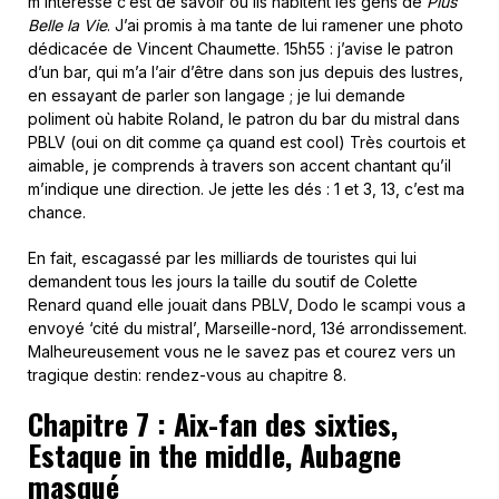
m’intéresse c’est de savoir où ils habitent les gens de
Plus
Belle la Vie
. J’ai promis à ma tante de lui ramener une photo
dédicacée de Vincent Chaumette. 15h55 : j’avise le patron
d’un bar, qui m’a l’air d’être dans son jus depuis des lustres,
en essayant de parler son langage ; je lui demande
poliment où habite Roland, le patron du bar du mistral dans
PBLV (oui on dit comme ça quand est cool) Très courtois et
aimable, je comprends à travers son accent chantant qu’il
m’indique une direction. Je jette les dés : 1 et 3, 13, c’est ma
chance.
En fait, escagassé par les milliards de touristes qui lui
demandent tous les jours la taille du soutif de Colette
Renard quand elle jouait dans PBLV, Dodo le scampi vous a
envoyé ‘cité du mistral’, Marseille-nord, 13é arrondissement.
Malheureusement vous ne le savez pas et courez vers un
tragique destin: rendez-vous au chapitre 8.
Chapitre 7 : Aix-fan des sixties,
Estaque in the middle, Aubagne
masqué