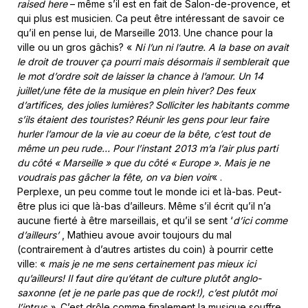
raised
here
– même s’il est en fait de Salon-de-provence, et
qui plus est musicien. Ca peut être intéressant de savoir ce
qu’il en pense lui, de Marseille 2013. Une chance pour la
ville ou un gros gâchis? «
Ni l’un ni l’autre. A la base on avait
le droit de trouver ça pourri mais désormais il semblerait que
le mot d’ordre soit de laisser la chance à l’amour.
Un 14
juillet/une fête de la musique en plein hiver? Des feux
d’artifices, des jolies lumières? Solliciter les habitants comme
s’ils étaient des touristes? Réunir les gens pour leur faire
hurler l’amour de la vie au coeur de la bête, c’est tout de
même un peu rude… Pour l’instant 2013 m’a l’air plus parti
du côté « Marseille » que du côté « Europe ». Mais je ne
voudrais pas gâcher la fête, on va bien voir
« .
Perplexe, un peu comme tout le monde ici et là-bas. Peut-
être plus ici que là-bas d’ailleurs. Même s’il écrit qu’il n’a
aucune fierté à être marseillais, et qu’il se sent ‘
d’ici comme
d’ailleurs’
, Mathieu avoue avoir toujours du mal
(contrairement à d’autres artistes du coin) à pourrir cette
ville: «
m
ais je ne me sens certainement pas mieux ici
qu’ailleurs!
Il faut dire qu’étant de culture plutôt anglo-
saxonne (et je ne parle pas que de rock!), c’est plutôt moi
l’intrus ».
C’est drôle comme finalement la musique souffre