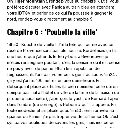
Oh Tiger Mountain !
, rendez-vous au chapitre 7. Et si vous
préférez discuter avec Panida au train bleu en attendant
votre IDTGV et parler de ce qui l’a poussée à gagner le
nord, rendez-vous directement au chapitre 9.
Chapitre 6 : ‘Poubelle la ville’
14h50 : Bouche de vieille ! J’ai la tête qui tourne avec ce
rosé de Provence sans pamplemousse. Bordel mais ça fait
une heure que j’attends le ferry-boat à Riveneuve ; je
m’étais renseignée pourtant, c’est la semaine ou il est censé
ne pas y avoir de panne. Rhah leur réputation de
feignasses, ils l’ont pas volée ces « gens du sud ». 15h24 :
ça y est j’ai fait 100 mètres en une demi-heure. En
débarquant place aux huiles (la bien nommée, celle qui en
compte pas mal à l’hôtel de ville de la taille de la maison de
pirouette cacahuète), j’aperçois le yacht de Bernard Tapie
dans l’ombre (de son ego). « Reborn » qu’il l’a appelé. En
toute modestie et simplicité quoi. 15h40 : enfin arrivée au
quartier du Panier, j’ai pas trop envie de traîner ici. Ok c’est
sympa vos boutiques de savons les gars, mais moi ce qui