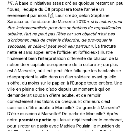
[1]
. A base d’initiatives assez drôles quoique restant un peu
floues, l’équipe du Off proposera toute l’année un
événement par mois
[2]
. Leur credo, selon Stéphane
Sarpaux co-fondateur de Marseille 2013: «
si la culture peut
être instrumentalisée pour des opérations de requalification
urbaine, l’art ne peut pas l’être car son objectif n’est pas
d’ordonner, mais de créer le désordre, de provoquer la
secousse, et celle-ci peut avoir lieu partout ».
La fracture
nette et sans appel entre l’officiel et l’off(icieux) illustre
finalement bien l’interprétation différente de chacun de la
notion de « capitale européenne de la culture » ; qui plus
est à Marseille, où il eut peut-être fallu que les habitants se
réapproprient la ville dans un élan solidaire avant qu’elle
s’offre, du moins sur le papier, à l’Europe toute entière. Une
ville en pleine crise d’ado depuis un moment à qui on
demanderait soudain d’être adulte, et de remplir
correctement ses talons de chèque. Et d’ailleurs c’est
comment d’être adulte à Marseille? De grandir à Marseille?
D’être musicien à Marseille? De partir de Marseille? Après
notre
première partie
qui faisait déjà trembler le cochonet,
pour siroter un pastis avec Mathieu Poulain, le musicien de