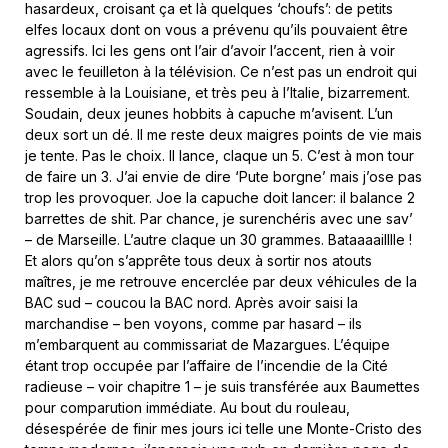
hasardeux, croisant ça et là quelques ‘choufs’: de petits
elfes locaux dont on vous a prévenu qu’ils pouvaient être
agressifs. Ici les gens ont l’air d’avoir l’accent, rien à voir
avec le feuilleton à la télévision. Ce n’est pas un endroit qui
ressemble à la Louisiane, et très peu à l’Italie, bizarrement.
Soudain, deux jeunes hobbits à capuche m’avisent. L’un
deux sort un dé. Il me reste deux maigres points de vie mais
je tente. Pas le choix. Il lance, claque un 5. C’est à mon tour
de faire un 3. J’ai envie de dire ‘Pute borgne’ mais j’ose pas
trop les provoquer. Joe la capuche doit lancer: il balance 2
barrettes de shit. Par chance, je surenchéris avec une sav’
– de Marseille. L’autre claque un 30 grammes. Bataaaailllle !
Et alors qu’on s’apprête tous deux à sortir nos atouts
maîtres, je me retrouve encerclée par deux véhicules de la
BAC sud – coucou la BAC nord. Après avoir saisi la
marchandise – ben voyons, comme par hasard – ils
m’embarquent au commissariat de Mazargues. L’équipe
étant trop occupée par l’affaire de l’incendie de la Cité
radieuse – voir chapitre 1 – je suis transférée aux Baumettes
pour comparution immédiate. Au bout du rouleau,
désespérée de finir mes jours ici telle une Monte-Cristo des