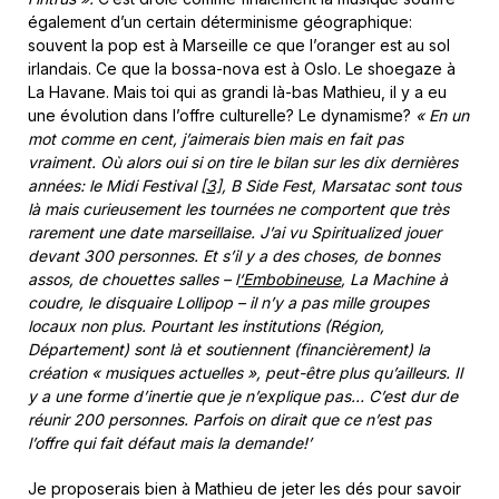
également d’un certain déterminisme géographique:
souvent la pop est à Marseille ce que l’oranger est au sol
irlandais. Ce que la bossa-nova est à Oslo. Le shoegaze à
La Havane. Mais toi qui as grandi là-bas Mathieu, il y a eu
une évolution dans l’offre culturelle? Le dynamisme?
« En un
mot comme en cent, j’aimerais bien mais en fait pas
vraiment. Où alors oui si on tire le bilan sur les dix dernières
années: le Midi Festival
[3]
, B Side Fest, Marsatac sont tous
là mais curieusement les tournées ne comportent que très
rarement une date marseillaise. J’ai vu Spiritualized jouer
devant 300 personnes. Et s’il y a des choses, de bonnes
assos, de chouettes salles – l
‘Embobineuse
, La Machine à
coudre, le disquaire Lollipop – il n’y a pas mille groupes
locaux non plus. Pourtant les institutions (Région,
Département) sont là et soutiennent (financièrement) la
création « musiques actuelles », peut-être plus qu’ailleurs. Il
y a une forme d’inertie que je n’explique pas… C’est dur de
réunir 200 personnes.
Parfois on dirait que ce n’est pas
l’offre qui fait défaut mais la demande!’
Je proposerais bien à Mathieu de jeter les dés pour savoir