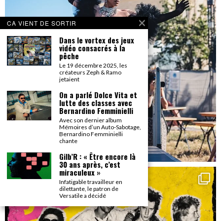
CA VIENT DE SORTIR
Dans le vortex des jeux
vidéo consacrés à la
pêche
Le 19 décembre 2025, les
créateurs Zeph & Ramo
jetaient
On a parlé Dolce Vita et
lutte des classes avec
Bernardino Femminielli
Avec son dernier album
Mémoires d’un Auto-Sabotage,
Bernardino Femminielli
chante
Gilb’R : « Être encore là
30 ans après, c’est
miraculeux »
Infatigable travailleur en
dilettante, le patron de
Versatile a décidé