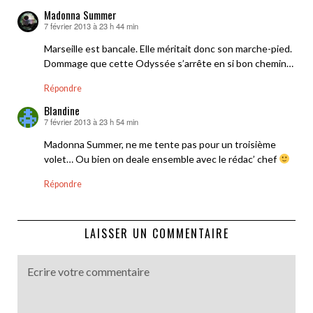
Madonna Summer
7 février 2013 à 23 h 44 min
dit :
Marseille est bancale. Elle méritait donc son marche-pied.
Dommage que cette Odyssée s’arrête en si bon chemin…
Répondre
Blandine
7 février 2013 à 23 h 54 min
dit :
Madonna Summer, ne me tente pas pour un troisième
volet… Ou bien on deale ensemble avec le rédac’ chef
Répondre
LAISSER UN COMMENTAIRE