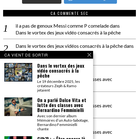
CA COMMENTE SEC
il a pas de genoux Messi comme P comelade
dans
Dans le vortex des jeux vidéo consacrés à la pêche
Dans le vortex des jeux vidéos consacrés à la pêche
dans
PACÔME THIELLEMENT
CA VIENT DE SORTIR
La séance d’Hip Gnose
Dans le vortex des jeux
vidéo consacrés à la
La Patrie
dans
pêche
On a parlé Dolce Vita et lutte des classes avec
Le 19 décembre 2025, les
Bernardino Femminielli
créateurs Zeph & Ramo
jetaient
carte noire negra à l'o tiede
dans
On a parlé Dolce Vita et
lutte des classes avec
On a parlé Dolce Vita et lutte des classes avec
Bernardino Femminielli
Bernardino Femminielli
Avec son dernier album
Mémoires d’un Auto-Sabotage,
moise et son mascaré
dans
Bernardino Femminielli
chante
On a parlé Dolce Vita et lutte des classes avec
Bernardino Femminielli
Gilb’R : « Être encore là