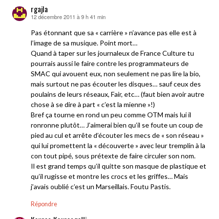
rgajla
12 décembre 2011 à 9 h 41 min
dit :
Pas étonnant que sa « carrière » n’avance pas elle est à
l’image de sa musique. Point mort…
Quand à taper sur les journaleux de France Culture tu
pourrais aussi le faire contre les programmateurs de
SMAC qui avouent eux, non seulement ne pas lire la bio,
mais surtout ne pas écouter les disques… sauf ceux des
poulains de leurs réseaux, Fair, etc… (faut bien avoir autre
chose à se dire à part « c’est la mienne »!)
Bref ça tourne en rond un peu comme OTM mais lui il
ronronne plutôt… J’aimerai bien qu’il se foute un coup de
pied au cul et arrête d’écouter les mecs de « son réseau »
qui lui promettent la « découverte » avec leur tremplin à la
con tout pipé, sous prétexte de faire circuler son nom.
Il est grand temps qu’il quitte son masque de plastique et
qu’il rugisse et montre les crocs et les griffes… Mais
j’avais oublié c’est un Marseillais. Foutu Pastis.
Répondre