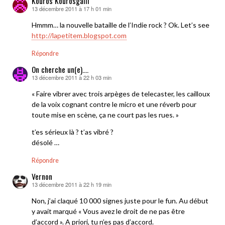
Kouros Kourosgalli
13 décembre 2011 à 17 h 01 min
dit :
Hmmm… la nouvelle bataille de l’Indie rock ? Ok. Let’s see
http://lapetitem.blogspot.com
Répondre
On cherche un(e)....
13 décembre 2011 à 22 h 03 min
dit :
« Faire vibrer avec trois arpèges de telecaster, les cailloux
de la voix cognant contre le micro et une réverb pour
toute mise en scène, ça ne court pas les rues. »
t’es sérieux là ? t’as vibré ?
désolé …
Répondre
Vernon
13 décembre 2011 à 22 h 19 min
dit :
Non, j’ai claqué 10 000 signes juste pour le fun. Au début
y avait marqué « Vous avez le droit de ne pas être
d’accord ». A priori, tu n’es pas d’accord.