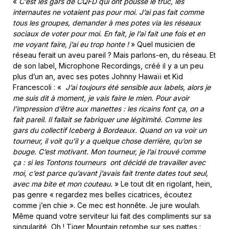
«
C’est les gars de CQFD qui ont poussé le truc, les
internautes ne votaient pas pour moi. J’ai pas fait comme
tous les groupes, demander à mes potes via les réseaux
sociaux de voter pour moi. En fait, je l’ai fait une fois et en
me voyant faire, j’ai eu trop honte !
» Quel musicien de
réseau ferait un aveu pareil ? Mais parlons-en, du réseau. Et
de son label, Microphone Recordings, créé il y a un peu
plus d’un an, avec ses potes Johnny Hawaïi et Kid
Francescoli : «
J’ai toujours été sensible aux labels, alors je
me suis dit à moment, je vais faire le mien. Pour avoir
l’impression d’être aux manettes : les ricains font ça, on a
fait pareil. Il fallait se fabriquer une légitimité. Comme les
gars du collectif Iceberg à Bordeaux. Quand on va voir un
tourneur, il voit qu’il y a quelque chose derrière, qu’on se
bouge. C’est motivant. Mon tourneur, je l’ai trouvé comme
ça : si les Tontons tourneurs ont décidé de travailler avec
moi, c’est parce qu’avant j’avais fait trente dates tout seul,
avec ma bite et mon couteau.
» Le tout dit en rigolant, hein,
pas genre « regardez mes belles cicatrices, écoutez
comme j’en chie ». Ce mec est honnête. Je jure woulah.
Même quand votre serviteur lui fait des compliments sur sa
singularité, Oh ! Tiger Mountain retombe sur ses pattes :