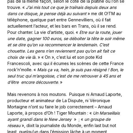
pas de la même façon, selon le côté de la platine où l’on se
trouve. «
J’ai mis tout ce que je traînais depuis deux ans
dans ce disque, je pense déjà au suivant
» me dit O!TM au
téléphone, quelque part entre Gennevilliers, où il fait
actuellement l’acteur, et les bars en Trans, où il se rend.
Pour chanter. La vie d’artiste, quoi. «
Etre sur la route, jouer
une date, gagner 100 euros, se déboiter la tête le soir même
et se dire qu’on va recommencer le lendemain. C’est
chouette. Les gens n’en reviennent pas qu’on ait fait ce
choix de vie là.
» « On », c’est lui et son pote Kid
Francescoli, avec qui il écumes les scènes de cette France
rock’n’molle. «
Mais ça va, hein, je suis pas résigné ! Bon, le
seul truc qui m’angoisse, c’est de me retrouver à 45 ans et
d’être encore découverte
. »
Mais revenons à nos moutons. Puisque ni Arnaud Laporte,
producteur et animateur de La Dispute, ni Véronique
Mortaigne n’ont su faire le job correctement – Arnaud
Laporte, à propos d’Oh ! Tiger Mountain : «
Un Marseillais
ayant grandi dans le New Jersey
» ; «
un groupe de
réseau
», dixit la journaliste du Monde, enfin last but not
least, quelqu’un dans l’émission lâche à un moment