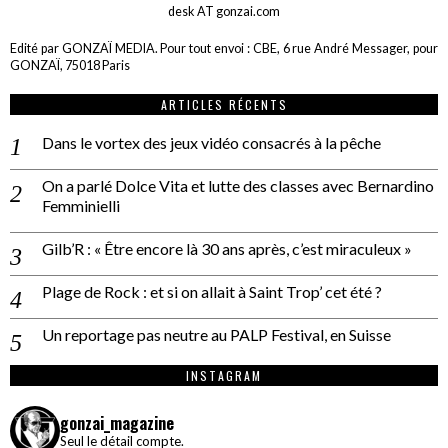
desk AT gonzai.com
Edité par GONZAÏ MEDIA. Pour tout envoi : CBE, 6 rue André Messager, pour
GONZAÏ, 75018 Paris
ARTICLES RÉCENTS
Dans le vortex des jeux vidéo consacrés à la pêche
On a parlé Dolce Vita et lutte des classes avec Bernardino
Femminielli
Gilb’R : « Être encore là 30 ans après, c’est miraculeux »
Plage de Rock : et si on allait à Saint Trop’ cet été ?
Un reportage pas neutre au PALP Festival, en Suisse
INSTAGRAM
gonzai_magazine
Seul le détail compte.