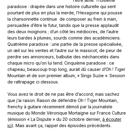
l’être aimé. Troisième
paradoxe : drapée dans une histoire culturelle qui sent
pourtant de plus en plus la merde, l’Hexagone qui pousse
la chansonnette continue de composer au frein à main,
persuadée d’être le futur, tandis que la presse applaudit
des deux moignons ; d’un côté les médiocres, de l’autre
leurs bardes à plumes, sourds comme des académiciens.
Quatrième paradoxe : une partie de la presse spécialisée,
un œil sur les ventes et l’autre sur le massicot, de peur de
perdre ses annonceurs, balbutie des méchancetés dans
chaque micro qu’on lui tend. Cinquième paradoxe : ce
chapeau, beaucoup trop long, aurait dû causer d’Oh ! Tiger
Mountain et de son premier album, « Sings Suzie ». Session
de rattrapage ci-dessous.
Vous avez le droit de ne pas être d’accord, mais sachez
que j’ai raison. Raison de défendre Oh ! Tiger Mountain,
frenchy à guitare récemment démoli par la journaliste
musique du Monde Véronique Mortaigne sur France Culture
(émission « La Dispute » du 20 octobre dernier,
à écouter
ici
). Mais avant ça, rappel des épisodes précédents.