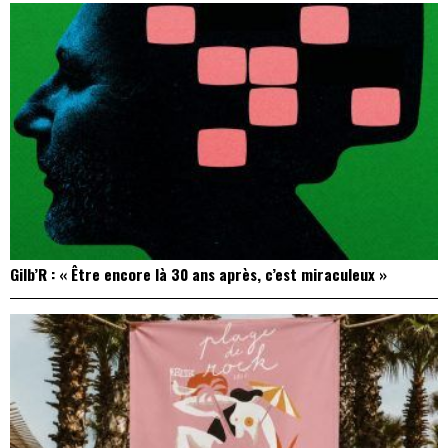
Gilb’R : « Être encore là 30 ans après, c’est miraculeux »