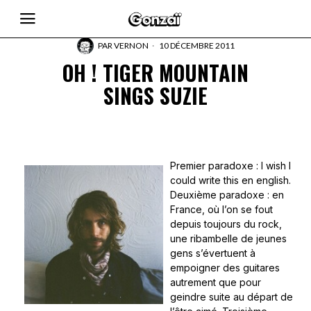
PAR
VERNON
10 DÉCEMBRE 2011
OH ! TIGER MOUNTAIN
SINGS SUZIE
Premier paradoxe : I wish I
could write this en english.
Deuxième paradoxe : en
France, où l’on se fout
depuis toujours du rock,
une ribambelle de jeunes
gens s’évertuent à
empoigner des guitares
autrement que pour
geindre suite au départ de