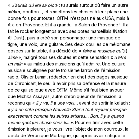
«
J’aurais dû lire sa bio
» : tu aurais surtout dû faire un autre
métier, bouffon -, et remettons les choses à leur place une
bonne fois pour toutes. O!TM n’est pas né aux USA, mais à
Aix-en-Provence. Et il a grandi… à Salon de Provence ! Il a
fait le rocker longtemps avec ses potes marseillais (Nation
All Dust), puis a créé son personnage : une masque de
tigre, une voix, une guitare. Ses deux couilles de mélomane
posées sur la table, il a décidé de «
faire la musique qu’
(il)
aime
», malgré tous ses doutes et cette sensation «
d’être
un nain
» au milieu des musiciens qu’il admire. Une culture
musicale soulignée par le troisième larron de l’émission
radio, Olivier Lamm, rédacteur en chef des pages musique
de Chronicart, le seul à avoir pris sa défense et la mesure
de ce qui se joue avec O!TM. Même s’il faut bien avouer
que Michka Assayas, autre chroniqueur de l’émission, a
reconnu qu’«
il y va, il a une voix…
avant de sortir la kalach :
il y a un côté presque Nouvelle Star à tout rejouer presque
exactement comme les autres artistes… Bon, il y a quand
même quelque chose chez lui.
». Pour en finir avec cette
émission à pleurer, je vous livre l’objet de mon courroux, la
décla de Véronique Mortaigne, qui après avoir critiqué le