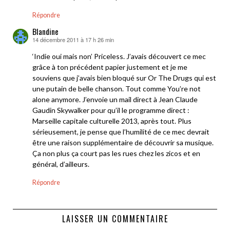
Répondre
Blandine
14 décembre 2011 à 17 h 26 min
dit :
‘Indie oui mais non’ Priceless. J’avais découvert ce mec
grâce à ton précédent papier justement et je me
souviens que j’avais bien bloqué sur Or The Drugs qui est
une putain de belle chanson. Tout comme You’re not
alone anymore. J’envoie un mail direct à Jean Claude
Gaudin Skywalker pour qu’il le programme direct :
Marseille capitale culturelle 2013, après tout. Plus
sérieusement, je pense que l’humilité de ce mec devrait
être une raison supplémentaire de découvrir sa musique.
Ça non plus ça court pas les rues chez les zicos et en
général, d’ailleurs.
Répondre
LAISSER UN COMMENTAIRE