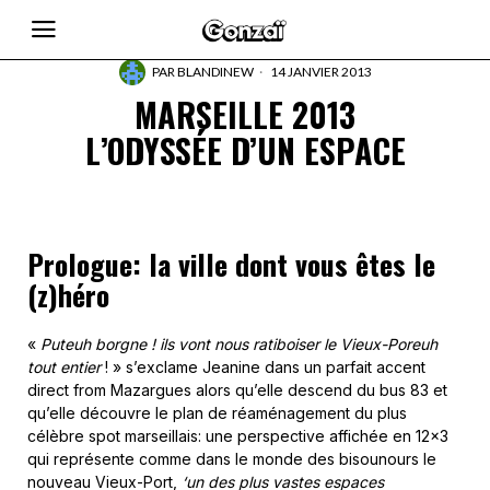
PAR
BLANDINEW
14 JANVIER 2013
MARSEILLE 2013
L’ODYSSÉE D’UN ESPACE
Prologue: la ville dont vous êtes le
(z)héro
«
Puteuh borgne ! ils vont nous ratiboiser le Vieux-Poreuh
tout entier
! » s’exclame Jeanine dans un parfait accent
direct from Mazargues alors qu’elle descend du bus 83 et
qu’elle découvre le plan de réaménagement du plus
célèbre spot marseillais: une perspective affichée en 12×3
qui représente comme dans le monde des bisounours le
nouveau Vieux-Port,
‘un des plus vastes espaces