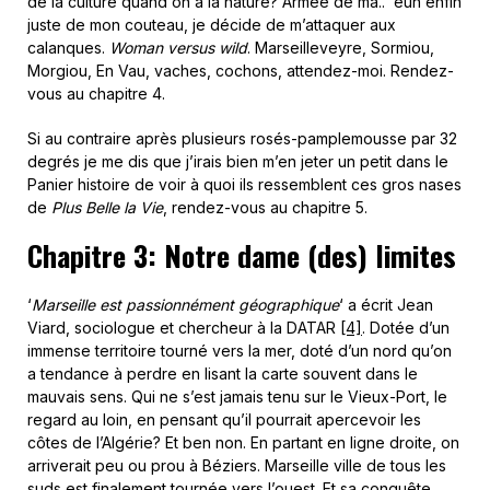
de la culture quand on a la nature? Armée de ma.. euh enfin
juste de mon couteau, je décide de m’attaquer aux
calanques.
Woman versus wild
. Marseilleveyre, Sormiou,
Morgiou, En Vau, vaches, cochons, attendez-moi. Rendez-
vous au chapitre 4.
Si au contraire après plusieurs rosés-pamplemousse par 32
degrés je me dis que j’irais bien m’en jeter un petit dans le
Panier histoire de voir à quoi ils ressemblent ces gros nases
de
Plus Belle la Vie
, rendez-vous au chapitre 5.
Chapitre 3: Notre dame (des) limites
‘
Marseille est passionnément géographique
‘ a écrit Jean
Viard, sociologue et chercheur à la DATAR
[4]
. Dotée d’un
immense territoire tourné vers la mer, doté d’un nord qu’on
a tendance à perdre en lisant la carte souvent dans le
mauvais sens. Qui ne s’est jamais tenu sur le Vieux-Port, le
regard au loin, en pensant qu’il pourrait apercevoir les
côtes de l’Algérie? Et ben non. En partant en ligne droite, on
arriverait peu ou prou à Béziers. Marseille ville de tous les
suds est finalement tournée vers l’ouest. Et sa conquête