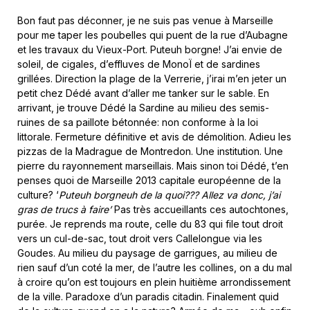
Bon faut pas déconner, je ne suis pas venue à Marseille
pour me taper les poubelles qui puent de la rue d’Aubagne
et les travaux du Vieux-Port. Puteuh borgne! J’ai envie de
soleil, de cigales, d’effluves de MonoÏ et de sardines
grillées. Direction la plage de la Verrerie, j’irai m’en jeter un
petit chez Dédé avant d’aller me tanker sur le sable. En
arrivant, je trouve Dédé la Sardine au milieu des semis-
ruines de sa paillote bétonnée: non conforme à la loi
littorale. Fermeture définitive et avis de démolition. Adieu les
pizzas de la Madrague de Montredon. Une institution. Une
pierre du rayonnement marseillais. Mais sinon toi Dédé, t’en
penses quoi de Marseille 2013 capitale européenne de la
culture? ‘
Puteuh borgneuh de la quoi??? Allez va donc, j’ai
gras de trucs à faire’
Pas très accueillants ces autochtones,
purée. Je reprends ma route, celle du 83 qui file tout droit
vers un cul-de-sac, tout droit vers Callelongue via les
Goudes. Au milieu du paysage de garrigues, au milieu de
rien sauf d’un coté la mer, de l’autre les collines, on a du mal
à croire qu’on est toujours en plein huitième arrondissement
de la ville. Paradoxe d’un paradis citadin. Finalement quid