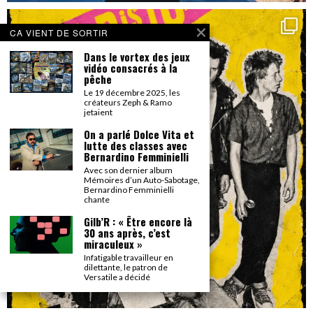
CA VIENT DE SORTIR
Dans le vortex des jeux
vidéo consacrés à la
pêche
Le 19 décembre 2025, les
créateurs Zeph & Ramo
jetaient
On a parlé Dolce Vita et
lutte des classes avec
Bernardino Femminielli
Avec son dernier album
Mémoires d’un Auto-Sabotage,
Bernardino Femminielli
chante
Gilb’R : « Être encore là
30 ans après, c’est
miraculeux »
Infatigable travailleur en
dilettante, le patron de
Versatile a décidé