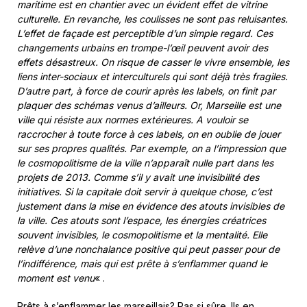
maritime est en chantier avec un évident effet de vitrine
culturelle. En revanche, les coulisses ne sont pas reluisantes.
L’effet de façade est perceptible d’un simple regard. Ces
changements urbains en trompe-l’œil peuvent avoir des
effets désastreux. On risque de casser le vivre ensemble, les
liens inter-sociaux et interculturels qui sont déjà très fragiles.
D’autre part, à force de courir après les labels, on finit par
plaquer des schémas venus d’ailleurs. Or, Marseille est une
ville qui résiste aux normes extérieures. A vouloir se
raccrocher à toute force à ces labels, on en oublie de jouer
sur ses propres qualités. Par exemple, on a l’impression que
le cosmopolitisme de la ville n’apparaît nulle part dans les
projets de 2013. Comme s’il y avait une invisibilité des
initiatives. Si la capitale doit servir à quelque chose, c’est
justement dans la mise en évidence des atouts invisibles de
la ville. Ces atouts sont l’espace, les énergies créatrices
souvent invisibles, le cosmopolitisme et la mentalité. Elle
relève d’une nonchalance positive qui peut passer pour de
l’indifférence, mais qui est prête à s’enflammer quand le
moment est venu
« .
Prêts à s’enflammer les marseillais? Pas si sûre. Ils en