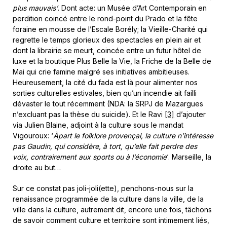
plus mauvais’
. Dont acte: un Musée d’Art Contemporain en
perdition coincé entre le rond-point du Prado et la fête
foraine en mousse de l’Escale Borély; la Vieille-Charité qui
regrette le temps glorieux des spectacles en plein air et
dont la librairie se meurt, coincée entre un futur hôtel de
luxe et la boutique Plus Belle la Vie, la Friche de la Belle de
Mai qui crie famine malgré ses initiatives ambitieuses.
Heureusement, la cité du fada est là pour alimenter nos
sorties culturelles estivales, bien qu’un incendie ait failli
dévaster le tout récemment (NDA: la SRPJ de Mazargues
n’excluant pas la thèse du suicide). Et le Ravi
[3]
d’ajouter
via Julien Blaine, adjoint à la culture sous le mandat
Vigouroux: ‘
À
part le folklore provençal, la culture n’intéresse
pas Gaudin, qui considère, à tort, qu’elle fait perdre des
voix, contrairement aux sports ou à l’économie
‘. Marseille, la
droite au but…
Sur ce constat pas joli-joli(ette), penchons-nous sur la
renaissance programmée de la culture dans la ville, de la
ville dans la culture, autrement dit, encore une fois, tâchons
de savoir comment culture et territoire sont intimement liés,