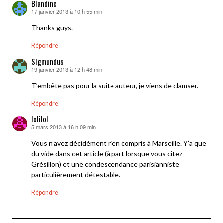
Blandine
17 janvier 2013 à 10 h 55 min
dit :
Thanks guys.
Répondre
SIgmundus
19 janvier 2013 à 12 h 48 min
dit :
T’embête pas pour la suite auteur, je viens de clamser.
Répondre
lolilol
5 mars 2013 à 16 h 09 min
dit :
Vous n’avez décidément rien compris à Marseille. Y’a que
du vide dans cet article (à part lorsque vous citez
Grésillon) et une condescendance parisianniste
particulièrement détestable.
Répondre