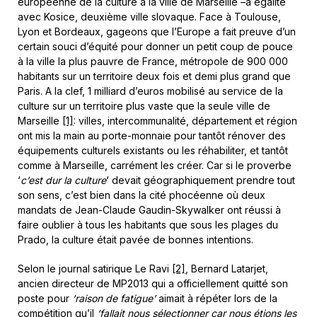
européenne de la culture à la ville de Marseille –à égalité
avec Kosice, deuxième ville slovaque. Face à Toulouse,
Lyon et Bordeaux, gageons que l’Europe a fait preuve d’un
certain souci d’équité pour donner un petit coup de pouce
à la ville la plus pauvre de France, métropole de 900 000
habitants sur un territoire deux fois et demi plus grand que
Paris. A la clef, 1 milliard d’euros mobilisé au service de la
culture sur un territoire plus vaste que la seule ville de
Marseille
[1]
: villes, intercommunalité, département et région
ont mis la main au porte-monnaie pour tantôt rénover des
équipements culturels existants ou les réhabiliter, et tantôt
comme à Marseille, carrément les créer. Car si le proverbe
‘
c’est dur la culture
‘ devait géographiquement prendre tout
son sens, c’est bien dans la cité phocéenne où deux
mandats de Jean-Claude Gaudin-Skywalker ont réussi à
faire oublier à tous les habitants que sous les plages du
Prado, la culture était pavée de bonnes intentions.
Selon le journal satirique Le Ravi
[2]
, Bernard Latarjet,
ancien directeur de MP2013 qui a officiellement quitté son
poste pour
‘raison de fatigue’
aimait à répéter lors de la
compétition qu’il
‘fallait nous sélectionner car nous étions les