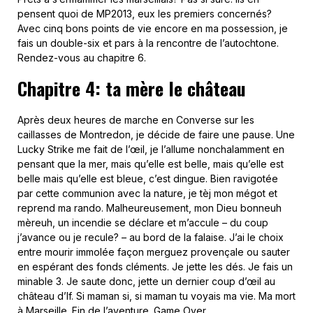
pensent quoi de MP2013, eux les premiers concernés?
Avec cinq bons points de vie encore en ma possession, je
fais un double-six et pars à la rencontre de l’autochtone.
Rendez-vous au chapitre 6.
Chapitre 4: ta mère le château
Après deux heures de marche en Converse sur les
caillasses de Montredon, je décide de faire une pause. Une
Lucky Strike me fait de l’œil, je l’allume nonchalamment en
pensant que la mer, mais qu’elle est belle, mais qu’elle est
belle mais qu’elle est bleue, c’est dingue. Bien ravigotée
par cette communion avec la nature, je tèj mon mégot et
reprend ma rando. Malheureusement, mon Dieu bonneuh
mèreuh, un incendie se déclare et m’accule – du coup
j’avance ou je recule? – au bord de la falaise. J’ai le choix
entre mourir immolée façon merguez provençale ou sauter
en espérant des fonds cléments. Je jette les dés. Je fais un
minable 3. Je saute donc, jette un dernier coup d’œil au
château d’If. Si maman si, si maman tu voyais ma vie. Ma mort
à Marseille. Fin de l’aventure. Game Over.