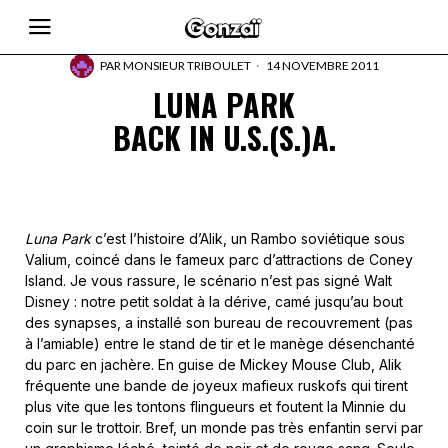
PAR
MONSIEUR TRIBOULET
14 NOVEMBRE 2011
LUNA PARK
BACK IN U.S.(S.)A.
Luna Park
c’est l’histoire d’Alik, un Rambo soviétique sous
Valium, coincé dans le fameux parc d’attractions de Coney
Island. Je vous rassure, le scénario n’est pas signé Walt
Disney : notre petit soldat à la dérive, camé jusqu’au bout
des synapses, a installé son bureau de recouvrement (pas
à l’amiable) entre le stand de tir et le manège désenchanté
du parc en jachère. En guise de Mickey Mouse Club, Alik
fréquente une bande de joyeux mafieux ruskofs qui tirent
plus vite que les tontons flingueurs et foutent la Minnie du
coin sur le trottoir. Bref, un monde pas très enfantin servi par