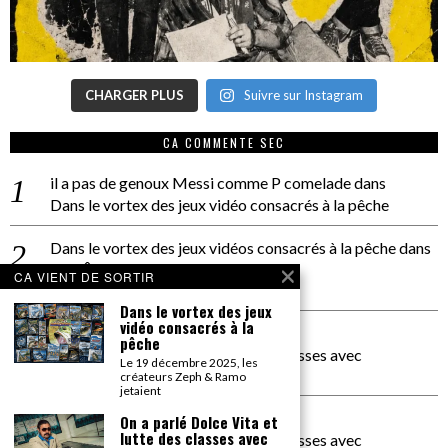
CHARGER PLUS
Suivre sur Instagram
CA COMMENTE SEC
il a pas de genoux Messi comme P comelade
dans
Dans le vortex des jeux vidéo consacrés à la pêche
Dans le vortex des jeux vidéos consacrés à la pêche
dans
PACÔME THIELLEMENT
CA VIENT DE SORTIR
La séance d’Hip Gnose
Dans le vortex des jeux
vidéo consacrés à la
La Patrie
dans
pêche
On a parlé Dolce Vita et lutte des classes avec
Le 19 décembre 2025, les
Bernardino Femminielli
créateurs Zeph & Ramo
jetaient
carte noire negra à l'o tiede
dans
On a parlé Dolce Vita et
lutte des classes avec
On a parlé Dolce Vita et lutte des classes avec