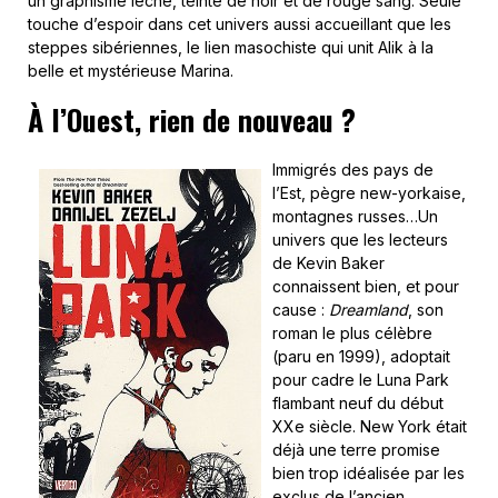
un graphisme léché, teinté de noir et de rouge sang. Seule
touche d’espoir dans cet univers aussi accueillant que les
steppes sibériennes, le lien masochiste qui unit Alik à la
belle et mystérieuse Marina.
À l’Ouest, rien de nouveau ?
Immigrés des pays de
l’Est, pègre new-yorkaise,
montagnes russes…Un
univers que les lecteurs
de Kevin Baker
connaissent bien, et pour
cause :
Dreamland
, son
roman le plus célèbre
(paru en 1999), adoptait
pour cadre le Luna Park
flambant neuf du début
XXe siècle. New York était
déjà une terre promise
bien trop idéalisée par les
exclus de l’ancien