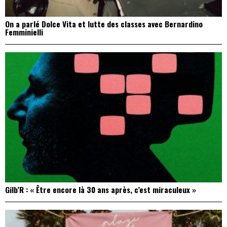
On a parlé Dolce Vita et lutte des classes avec Bernardino
Femminielli
Gilb’R : « Être encore là 30 ans après, c’est miraculeux »