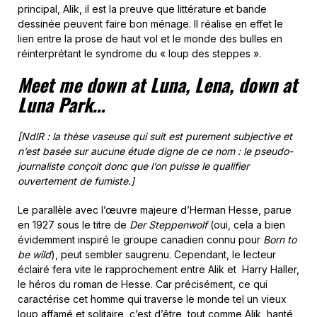
principal, Alik, il est la preuve que littérature et bande
dessinée peuvent faire bon ménage. Il réalise en effet le
lien entre la prose de haut vol et le monde des bulles en
réinterprétant le syndrome du « loup des steppes ».
Meet me down at Luna, Lena, down at
L
una Park…
[NdlR : la thèse vaseuse qui suit est purement subjective et
n’est basée sur aucune étude digne de ce nom : le pseudo-
journaliste conçoit donc que l’on puisse le qualifier
ouvertement de fumiste.]
Le parallèle avec l’œuvre majeure d’Herman Hesse, parue
en 1927 sous le titre de
Der Steppenwolf
(oui, cela a bien
évidemment inspiré le groupe canadien connu pour
Born to
be wild
), peut sembler saugrenu. Cependant, le lecteur
éclairé fera vite le rapprochement entre Alik et Harry Haller,
le héros du roman de Hesse. Car précisément, ce qui
caractérise cet homme qui traverse le monde tel un vieux
loup affamé et solitaire, c’est d’être, tout comme Alik, hanté