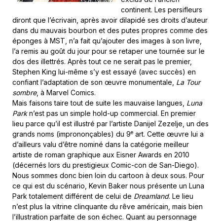
continent. Les persifleurs
diront que l’écrivain, après avoir dilapidé ses droits d’auteur
dans du mauvais bourbon et des putes propres comme des
éponges à MST, n’a fait qu’ajouter des images à son livre,
l’a remis au goût du jour pour se retaper une tournée sur le
dos des illettrés. Après tout ce ne serait pas le premier,
Stephen King lui-même s’y est essayé (avec succès) en
confiant l’adaptation de son œuvre monumentale,
La Tour
sombre
, à Marvel Comics.
Mais faisons taire tout de suite les mauvaise langues,
Luna
Park
n’est pas un simple hold-up commercial. En premier
lieu parce qu’il est illustré par l’artiste Danijel Zezelje, un des
e
grands noms (imprononçables) du 9
art. Cette œuvre lui a
d’ailleurs valu d’être nominé dans la catégorie meilleur
artiste de roman graphique aux Eisner Awards en 2010
(décernés lors du prestigieux Comic-con de San-Diego).
Nous sommes donc bien loin du cartoon à deux sous. Pour
ce qui est du scénario, Kevin Baker nous présente un Luna
Park totalement différent de celui de
Dreamland
. Le lieu
n’est plus la vitrine clinquante du rêve américain, mais bien
l’illustration parfaite de son échec. Quant au personnage