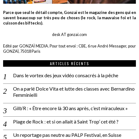
Parce que seul le détail compte, Gonzaï est le magazine des gens qui en
savent beaucoup sur très peu de choses (le rock, la mauvaise foi et la
cuisson des biftecks).
desk AT gonzai.com
Edité par GONZAÏ MEDIA. Pour tout envoi : CBE, 6 rue André Messager, pour
GONZAÏ, 75018 Paris
ARTICLES RÉCENTS
Dans le vortex des jeux vidéo consacrés à la pêche
On a parlé Dolce Vita et lutte des classes avec Bernardino
Femminielli
Gilb’R : « Être encore là 30 ans après, c’est miraculeux »
Plage de Rock : et si on allait à Saint Trop’ cet été ?
Un reportage pas neutre au PALP Festival, en Suisse