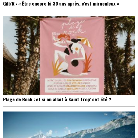
Gilb’R : « Être encore là 30 ans après, c’est miraculeux »
Plage de Rock : et si on allait à Saint Trop’ cet été ?