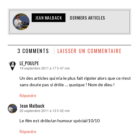
JEAN MALBACK
DERNIERS ARTICLES
3 COMMENTS
LAISSER UN COMMENTAIRE
LE_POULPE
19 septembre 2011 à 17 h 47 min
dit :
Un des articles qui m’a le plus fait rigoler alors que ce n’est
sans doute pas si drôle … quoique ! Nom de dieu !
Répondre
Jean Malback
20 septembre 2011 à 13 h 02 min
dit :
Le film est drôle/un humour spécial/10/10
Répondre