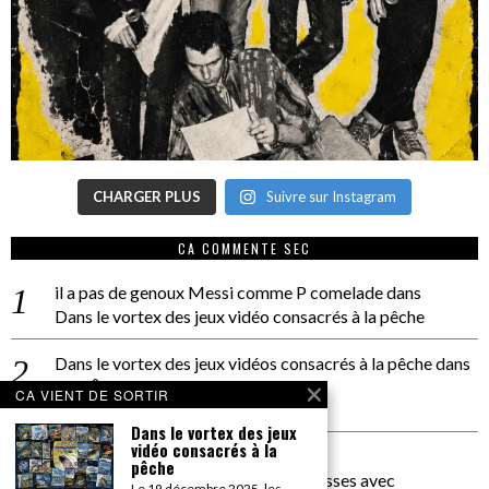
CHARGER PLUS
Suivre sur Instagram
CA COMMENTE SEC
il a pas de genoux Messi comme P comelade
dans
Dans le vortex des jeux vidéo consacrés à la pêche
Dans le vortex des jeux vidéos consacrés à la pêche
dans
PACÔME THIELLEMENT
CA VIENT DE SORTIR
La séance d’Hip Gnose
Dans le vortex des jeux
vidéo consacrés à la
La Patrie
dans
pêche
On a parlé Dolce Vita et lutte des classes avec
Le 19 décembre 2025, les