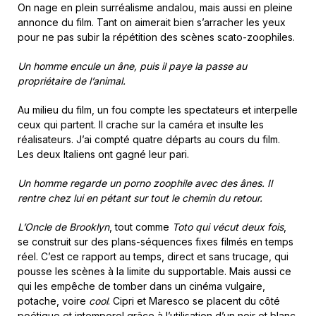
On nage en plein surréalisme andalou, mais aussi en pleine
annonce du film. Tant on aimerait bien s’arracher les yeux
pour ne pas subir la répétition des scènes scato-zoophiles.
Un homme encule un âne, puis il paye la passe au
propriétaire de l’animal.
Au milieu du film, un fou compte les spectateurs et interpelle
ceux qui partent. Il crache sur la caméra et insulte les
réalisateurs. J’ai compté quatre départs au cours du film.
Les deux Italiens ont gagné leur pari.
Un homme regarde un porno zoophile avec des ânes. Il
rentre chez lui en pétant sur tout le chemin du retour.
L’Oncle de Brooklyn
, tout comme
Toto qui vécut deux fois
,
se construit sur des plans-séquences fixes filmés en temps
réel. C’est ce rapport au temps, direct et sans trucage, qui
pousse les scènes à la limite du supportable. Mais aussi ce
qui les empêche de tomber dans un cinéma vulgaire,
potache, voire
cool
. Cipri et Maresco se placent du côté
poétique et intemporel grâce à l’utilisation d’un noir et blanc