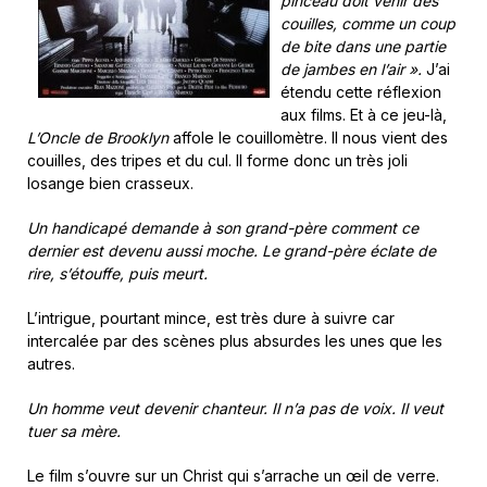
pinceau doit venir des
couilles, comme un coup
de bite dans une partie
de jambes en l’air ».
J’ai
étendu cette réflexion
aux films. Et à ce jeu-là,
L’Oncle de Brooklyn
affole le couillomètre. Il nous vient des
couilles, des tripes et du cul. Il forme donc un très joli
losange bien crasseux.
Un handicapé demande à son grand-père comment ce
dernier est devenu aussi moche. Le grand-père éclate de
rire, s’étouffe, puis meurt.
L’intrigue, pourtant mince, est très dure à suivre car
intercalée par des scènes plus absurdes les unes que les
autres.
Un homme veut devenir chanteur. Il n’a pas de voix. Il veut
tuer sa mère.
Le film s’ouvre sur un Christ qui s’arrache un œil de verre.