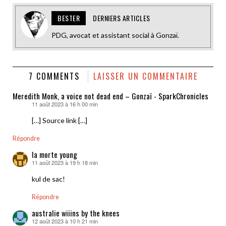
BESTER
DERNIERS ARTICLES
PDG, avocat et assistant social à Gonzaï.
7 COMMENTS
LAISSER UN COMMENTAIRE
Meredith Monk, a voice not dead end – Gonzaï - SparkChronicles
11 août 2023 à 16 h 00 min
dit :
[…] Source link […]
Répondre
la morte young
11 août 2023 à 19 h 18 min
dit :
kul de sac!
Répondre
australie wiiins by the knees
12 août 2023 à 10 h 21 min
dit :