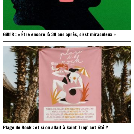
Gilb’R : « Être encore là 30 ans après, c’est miraculeux »
Plage de Rock : et si on allait à Saint Trop’ cet été ?