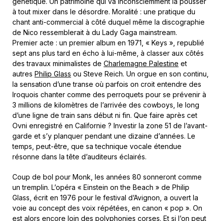
génétique. Un patrimoine qui va inconsciemment la pousser
à tout mixer dans le désordre. Moralité : une pratique du
chant anti-commercial à côté duquel même la discographie
de Nico ressemblerait à du Lady Gaga mainstream.
Premier acte : un premier album en 1971, « Keys », republié
sept ans plus tard en écho à lui-même, à classer aux côtés
des travaux minimalistes de
Charlemagne Palestine
et
autres
Philip Glass
ou Steve Reich. Un orgue en son continu,
la sensation d’une transe où parfois on croit entendre des
Iroquois chanter comme des perroquets pour se prévenir à
3 millions de kilomètres de l’arrivée des cowboys, le long
d’une ligne de train sans début ni fin. Que faire après cet
Ovni enregistré en Californie ? Investir la zone 51 de l’avant-
garde et s’y planquer pendant une dizaine d’années. Le
temps, peut-être, que sa technique vocale étendue
résonne dans la tête d’auditeurs éclairés.
Coup de bol pour Monk, les années 80 sonneront comme
un tremplin. L’opéra « Einstein on the Beach » de Philip
Glass, écrit en 1976 pour le festival d’Avignon, a ouvert la
voie au concept des voix répétées, en canon « pop ». On
est alors encore loin des polyphonies corses. Et si l’on peut