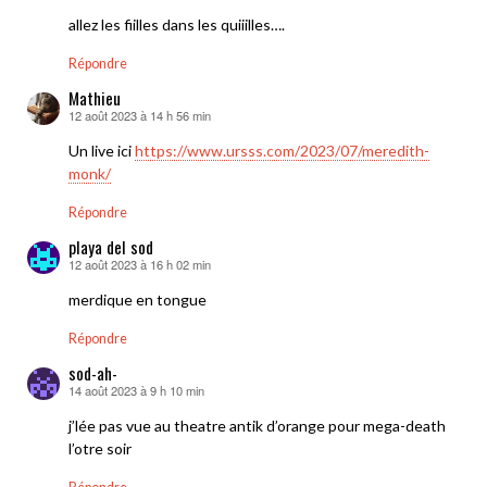
allez les fiilles dans les quiiilles….
Répondre
Mathieu
12 août 2023 à 14 h 56 min
dit :
Un live ici
https://www.ursss.com/2023/07/meredith-
monk/
Répondre
playa del sod
12 août 2023 à 16 h 02 min
dit :
merdique en tongue
Répondre
sod-ah-
14 août 2023 à 9 h 10 min
dit :
j’lée pas vue au theatre antik d’orange pour mega-death
l’otre soir