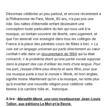
Désormais célébrée un peu partout, et encore récemment à
la Philharmonie de Paris, Monk, 80 ans, n’a pas pris une
ride. Ses nattes d’éternelle enfant dissimulent une
conception toute particulière du lien qui nous unit à la
musique, un lointain souvenir de liberté, sans jugement, et
que l’on aimerait voir enseigné dans tous les collèges de
France à la place des pénibles cours de flûtes à bec. «
La
voix est un langage universel qui parle directement au cœur
confiait-t-elle dans un
documentaire de 1994
qui lui était
consacré, «
le problème étant qu’une partie vocale suppose
dans la plupart des cas d’utiliser les mots d’une langue. Pour
ma part, j’essaie d’être plus directe et sans filtre, pour que
ma musique parle à tout le monde
». Monk, en bon anglais,
signifie moine. Maintenant qu’on a la musique, ne reste plus
qu’à inventer une nouvelle religion pour célébrer cette
femme à la carrière folle et… historique.
A lire :
Meredith Monk, une voix mystique
par Jean-Louis
Tallon, aux éditions Le Mot et le Reste.