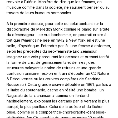
renvoie à l’utérus. Manière de dire que les femmes, en
musique comme dans la société, ne sauraient penser qu’au
travers de leurs humeurs hormonales.
A la première écoute, pour celle ou celui tombant sur la
discographie de Meredith Monk comme le piano sur la tête
du déménageur – ce vrai bonhomme, on pourrait croire à
tort que l’Américaine née en 1942 à New York en est une
belle, d’hystérique. Entendre par là : une femme à enfermer,
selon les préceptes du néo-féministe Eric Zemmour.
Imaginez une voix parcourant les octaves et prenant tantôt
la forme de cris, de gémissements et de rires ; des
structures balayant la notion de refrains et une grande
confusion primaire : est-on en train d’écouter un CD Nature
& Découvertes ou les œuvres complètes de Sandrine
Rousseau ? Cette grande œuvre débutée en 1961, parfois à
la limite du soutenable, cache en réalité une bombe : un
Nagasaki de la « chanson » comme on l’entend
habituellement, explosant les carcans par le versant le plus
abrupt, le plus périlleux. Celui de la poésie et du lâcher
prise, comme si la compositrice-chorégraphe-danseuse-
réalisatrice (un CV capable de gaver au moins 10 profils