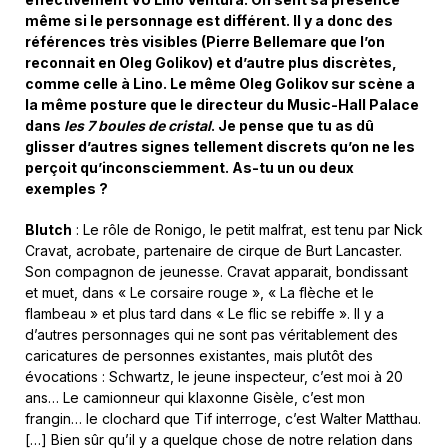
même si le personnage est différent. Il y a donc des
références très visibles (Pierre Bellemare que l’on
reconnait en Oleg Golikov) et d’autre plus discrètes,
comme celle à Lino. Le même Oleg Golikov sur scène a
la même posture que le directeur du Music-Hall Palace
dans
les 7 boules de cristal
. Je pense que tu as dû
glisser d’autres signes tellement discrets qu’on ne les
perçoit qu’inconsciemment. As-tu
un ou deux
exemples ?
Blutch
: Le rôle de Ronigo, le petit malfrat, est tenu par Nick
Cravat, acrobate, partenaire de cirque de Burt Lancaster.
Son compagnon de jeunesse. Cravat apparait, bondissant
et muet, dans « Le corsaire rouge », « La flèche et le
flambeau » et plus tard dans « Le flic se rebiffe ». Il y a
d’autres personnages qui ne sont pas véritablement des
caricatures de personnes existantes, mais plutôt des
évocations : Schwartz, le jeune inspecteur, c’est moi à 20
ans… Le camionneur qui klaxonne Gisèle, c’est mon
frangin… le clochard que Tif interroge, c’est Walter Matthau.
[…] Bien sûr qu’il y a quelque chose de notre relation dans