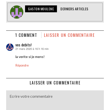
GASTON MOULENC
DERNIERS ARTICLES
1 COMMENT
LAISSER UN COMMENTAIRE
vos debits!
21 mars 2020 à 16 h 16 min
dit :
la verite si je mens!
Répondre
LAISSER UN COMMENTAIRE