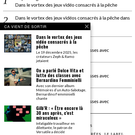
Dans le vortex des jeux vidéo consacrés à la pêche
Dans le vortex des jeux vidéos consacrés à la pêche
dans
PACÔME THIELLEMENT
CA VIENT DE SORTIR
La séance d’Hip Gnose
Dans le vortex des jeux
vidéo consacrés à la
La Patrie
dans
pêche
On a parlé Dolce Vita et lutte des classes avec
Le 19 décembre 2025, les
Bernardino Femminielli
créateurs Zeph & Ramo
jetaient
carte noire negra à l'o tiede
dans
On a parlé Dolce Vita et
lutte des classes avec
On a parlé Dolce Vita et lutte des classes avec
Bernardino Femminielli
Bernardino Femminielli
Avec son dernier album
Mémoires d’un Auto-Sabotage,
moise et son mascaré
dans
Bernardino Femminielli
chante
On a parlé Dolce Vita et lutte des classes avec
Bernardino Femminielli
Gilb’R : « Être encore là
30 ans après, c’est
miraculeux »
Infatigable travailleur en
©
2026
TOUS DROITS RÉSERVÉS
dilettante, le patron de
Versatile a décidé
LES ARTICLES
LE MAGAZINE
LES SOIRÉES
LE LABEL