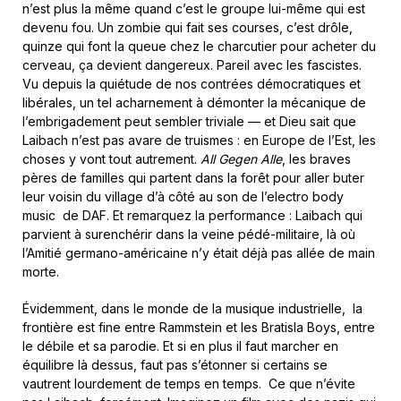
n’est plus la même quand c’est le groupe lui-même qui est
devenu fou. Un zombie qui fait ses courses, c’est drôle,
quinze qui font la queue chez le charcutier pour acheter du
cerveau, ça devient dangereux. Pareil avec les fascistes.
Vu depuis la quiétude de nos contrées démocratiques et
libérales, un tel acharnement à démonter la mécanique de
l’embrigadement peut sembler triviale — et Dieu sait que
Laibach n’est pas avare de truismes : en Europe de l’Est, les
choses y vont tout autrement.
All Gegen Alle
, les braves
pères de familles qui partent dans la forêt pour aller buter
leur voisin du village d’à côté au son de l’electro body
music de DAF. Et remarquez la performance : Laibach qui
parvient à surenchérir dans la veine pédé-militaire, là où
l’Amitié germano-américaine n’y était déjà pas allée de main
morte.
Évidemment, dans le monde de la musique industrielle, la
frontière est fine entre Rammstein et les Bratisla Boys, entre
le débile et sa parodie. Et si en plus il faut marcher en
équilibre là dessus, faut pas s’étonner si certains se
vautrent lourdement de temps en temps. Ce que n’évite