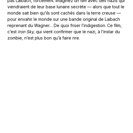
pas Laibach, forcément. Imaginez un film avec des nazis qui
viendraient de leur base lunaire secrète — alors que tout le
monde sait bien qu’ils sont cachés dans la terre creuse —
pour envahir le monde sur une bande original de Laibach
reprenant du Wagner… De quoi friser l’indigestion. Ce film,
c’est
Iron Sky,
qui vient confirmer que le nazi, à l’instar du
zombie, n’est plus bon qu’à faire rire.