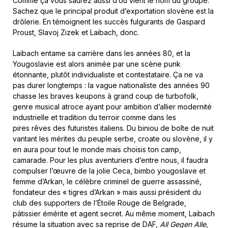
Comme ça vous saurez aussi d’où vient le nom du groupe.
Sachez que le principal produit d’exportation slovène est la
drôlerie. En témoignent les succès fulgurants de Gaspard
Proust, Slavoj Zizek et Laibach, donc.
Laibach entame sa carrière dans les années 80, et la
Yougoslavie est alors animée par une scène punk
étonnante, plutôt individualiste et contestataire. Ça ne va
pas durer longtemps : la vague nationaliste des années 90
chasse les braves keupons à grand coup de turbofolk,
genre musical atroce ayant pour ambition d’allier modernité
industrielle et tradition du terroir comme dans les
pires rêves des futuristes italiens. Du biniou de boîte de nuit
vantant les mérites du peuple serbe, croate ou slovène, il y
en aura pour tout le monde mais choisis ton camp,
camarade. Pour les plus aventuriers d’entre nous, il faudra
compulser l’œuvre de la jolie Ceca, bimbo yougoslave et
femme d’Arkan, le célèbre criminel de guerre assassiné,
fondateur des « tigres d’Arkan » mais aussi président du
club des supporters de l’Étoile Rouge de Belgrade,
pâtissier émérite et agent secret. Au même moment, Laibach
résume la situation avec sa reprise de DAF,
All Gegen Alle
,