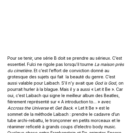
Pour se tenir, une série B doit se prendre au sérieux. C’est
essentiel. Fulci ne rigole pas lorsqu’il tourne
La maison près
du cimetière.
Et c’est l’effort de conviction donné au
grotesque des sujets qui fait la beauté du genre. C’est
aussi valable pour Laibach. S’il n’y avait que
God is God
, on
pourrait hurler à la blague. Mais il y a aussi « Let it Be ». Car
oui, c’est Laibach qui signe le meilleur album des Beatles,
fièrement représenté sur « A introduction to… » avec
Accross the Universe
et
Get Back
. « Let It Be » est le
sommet de la méthode Laibach : prendre le cadavre d’un
tube archi-rebattu, le tronçonner en petits morceaux et le
réanimer reficelé à grands coups d’electro body music.
Quelque chose entre Frankenstein et Re-animator. Encore