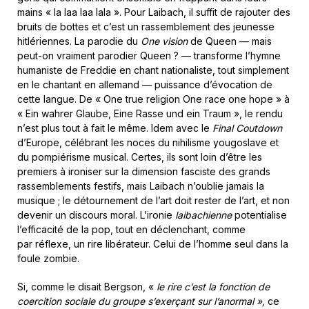
mains « la laa laa lala ». Pour Laibach, il suffit de rajouter des
bruits de bottes et c’est un rassemblement des jeunesse
hitlériennes. La parodie du
One vision
de Queen — mais
peut-on vraiment parodier Queen ? — transforme l’hymne
humaniste de Freddie en chant nationaliste, tout simplement
en le chantant en allemand — puissance d’évocation de
cette langue. De « One true religion One race one hope » à
« Ein wahrer Glaube, Eine Rasse und ein Traum », le rendu
n’est plus tout à fait le même. Idem avec le
Final Coutdown
d’Europe, célébrant les noces du nihilisme yougoslave et
du pompiérisme musical. Certes, ils sont loin d’être les
premiers à ironiser sur la dimension fasciste des grands
rassemblements festifs, mais Laibach n’oublie jamais la
musique ; le détournement de l’art doit rester de l’art, et non
devenir un discours moral. L’ironie
laibachienne
potentialise
l’efficacité de la pop, tout en déclenchant, comme
par réflexe, un rire libérateur. Celui de l’homme seul dans la
foule zombie.
Si, comme le disait Bergson, «
le rire c’est la fonction de
coercition sociale du groupe s’exerçant sur l’anormal »,
ce