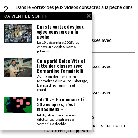
Dans le vortex des jeux vidéos consacrés à la pêche
dans
PACÔME THIELLEMENT
CA VIENT DE SORTIR
La séance d’Hip Gnose
Dans le vortex des jeux
vidéo consacrés à la
La Patrie
dans
pêche
On a parlé Dolce Vita et lutte des classes avec
Le 19 décembre 2025, les
Bernardino Femminielli
créateurs Zeph & Ramo
jetaient
carte noire negra à l'o tiede
dans
On a parlé Dolce Vita et
lutte des classes avec
On a parlé Dolce Vita et lutte des classes avec
Bernardino Femminielli
Bernardino Femminielli
Avec son dernier album
Mémoires d’un Auto-Sabotage,
moise et son mascaré
dans
Bernardino Femminielli
chante
On a parlé Dolce Vita et lutte des classes avec
Bernardino Femminielli
Gilb’R : « Être encore là
30 ans après, c’est
miraculeux »
Infatigable travailleur en
©
2026
TOUS DROITS RÉSERVÉS
dilettante, le patron de
Versatile a décidé
LES ARTICLES
LE MAGAZINE
LES SOIRÉES
LE LABEL
LA BOUTIQUE
PANIER