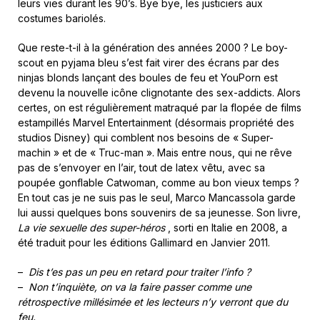
leurs vies durant les 90’s. Bye bye, les justiciers aux
costumes bariolés.
Que reste-t-il à la génération des années 2000 ? Le boy-
scout en pyjama bleu s’est fait virer des écrans par des
ninjas blonds lançant des boules de feu et YouPorn est
devenu la nouvelle icône clignotante des sex-addicts. Alors
certes, on est régulièrement matraqué par la flopée de films
estampillés Marvel Entertainment (désormais propriété des
studios Disney) qui comblent nos besoins de « Super-
machin » et de « Truc-man ». Mais entre nous, qui ne rêve
pas de s’envoyer en l’air, tout de latex vêtu, avec sa
poupée gonflable Catwoman, comme au bon vieux temps ?
En tout cas je ne suis pas le seul, Marco Mancassola garde
lui aussi quelques bons souvenirs de sa jeunesse. Son livre,
La vie sexuelle des super-héros
, sorti en Italie en 2008, a
été traduit pour les éditions Gallimard en Janvier 2011.
–
Dis t’es pas un peu en retard pour traiter l’info
?
–
Non t’inquiète, on va la faire passer comme une
rétrospective millésimée et les lecteurs n’y verront que du
feu.