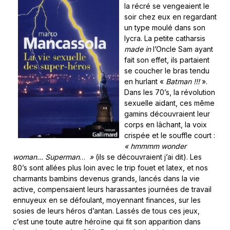
la récré se vengeaient le
soir chez eux en regardant
un type moulé dans son
lycra. La petite catharsis
made in
l’Oncle Sam ayant
fait son effet, ils partaient
se coucher le bras tendu
en hurlant «
Batman !!!
».
Dans les 70’s, la révolution
sexuelle aidant, ces même
gamins découvraient leur
corps en lâchant, la voix
crispée et le souffle court :
«
hmmmm wonder
woman… Superman
…
»
(ils se découvraient j’ai dit). Les
80’s sont allées plus loin avec le trip fouet et latex, et nos
charmants bambins devenus grands, lancés dans la vie
active, compensaient leurs harassantes journées de travail
ennuyeux en se défoulant, moyennant finances, sur les
sosies de leurs héros d’antan. Lassés de tous ces jeux,
c’est une toute autre héroïne qui fit son apparition dans