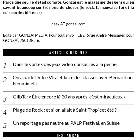
Parce que seul le détail compte, Gonzaï est le magazine des gens qui en
savent beaucoup sur très peu de choses (le rock, la mauvaise foi et la
cuisson des biftecks).
desk AT gonzai.com
Edité par GONZAÏ MEDIA. Pour tout envoi : CBE, 6 rue André Messager, pour
GONZAÏ, 75018 Paris
ARTICLES RÉCENTS
Dans le vortex des jeux vidéo consacrés à la pêche
On a parlé Dolce Vita et lutte des classes avec Bernardino
Femminielli
Gilb’R : « Être encore là 30 ans après, c’est miraculeux »
Plage de Rock : et si on allait à Saint Trop’ cet été ?
Un reportage pas neutre au PALP Festival, en Suisse
INSTAGRAM