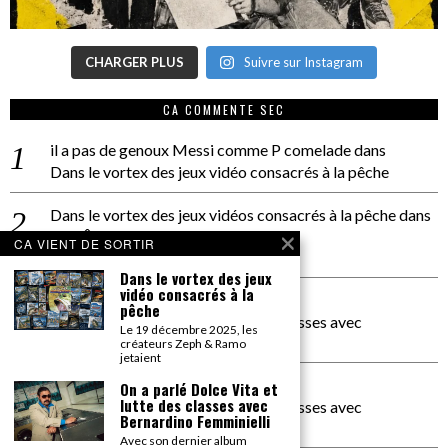
CHARGER PLUS
Suivre sur Instagram
CA COMMENTE SEC
il a pas de genoux Messi comme P comelade
dans
Dans le vortex des jeux vidéo consacrés à la pêche
Dans le vortex des jeux vidéos consacrés à la pêche
dans
PACÔME THIELLEMENT
CA VIENT DE SORTIR
La séance d’Hip Gnose
Dans le vortex des jeux
vidéo consacrés à la
La Patrie
dans
pêche
On a parlé Dolce Vita et lutte des classes avec
Le 19 décembre 2025, les
Bernardino Femminielli
créateurs Zeph & Ramo
jetaient
carte noire negra à l'o tiede
dans
On a parlé Dolce Vita et
lutte des classes avec
On a parlé Dolce Vita et lutte des classes avec
Bernardino Femminielli
Bernardino Femminielli
Avec son dernier album