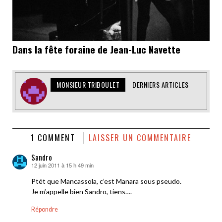
Dans la fête foraine de Jean-Luc Navette
MONSIEUR TRIBOULET
DERNIERS ARTICLES
1 COMMENT
LAISSER UN COMMENTAIRE
Sandro
12 juin 2011 à 15 h 49 min
dit :
Ptét que Mancassola, c’est Manara sous pseudo.
Je m’appelle bien Sandro, tiens….
Répondre