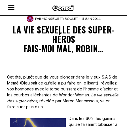
PAR
MONSIEUR TRIBOULET
5 JUIN 2011
LA VIE SEXUELLE DES SUPER-
HÉROS
FAIS-MOI MAL, ROBIN…
Cet été, plutôt que de vous plonger dans le vieux S.A.S de
Mémé (Dieu sait ce qu’elle a pu faire en le lisant), réveillez
vos hormones avec le torse puissant de l’homme d’acier et
les courbes alléchantes de Wonder Woman.
La vie sexuelle
des super-héros,
révélée par Marco Mancassola, va en
faire suer plus d’un.
Dans les 60’s, les gamins
qui se faisaient tabasser à