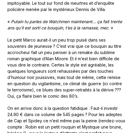
impitoyable. Le tout sur fond de meurtres et d’enquête
policière menée par le mystérieux Dennis de Villa.
«
Putain tu parles de Watchmen maintenant… ça fait trente
ans qu’il est sorti ce bouquin, t’es à la ramasse, mec.
»
Le petit Marco aurait-il un peu trop puisé dans ses
souvenirs de jeunesse ? C’est vrai que ce bouquin au titre
accrocheur fait un peu penser à un remake du sublime
roman graphique d’Alan Moore. Et il m’est bien difficile de
vous dire le contraire. Certes le style est agréable, les
quelques longueurs sont rehaussées par des touches
d’humour noir jouissives, mais tout de même, cette remise
en question du vigilantisme, ce climat de guerre (ici contre
le terrorisme), ce blues des super-retraités à la dérive ???
Oui, ça flaire bien le comic des 80’s.
On en arrive donc à la question fatidique : Faut-il investir
24.90 € dans ce volume de 545 pages ? Pour les adeptes
de Cap et Spidey ce n’est même pas la peine (rendez-vous
compte : Robin est un petit rouquin et Mystique une brune,