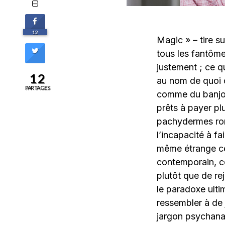
12
Magic » – tire su
tous les fantôme
justement ; ce q
12
au nom de quoi o
PARTAGES
comme du banjo.
prêts à payer pl
pachydermes rong
l’incapacité à f
même étrange ce
contemporain, ce
plutôt que de rej
le paradoxe ulti
ressembler à de 
jargon psychanal