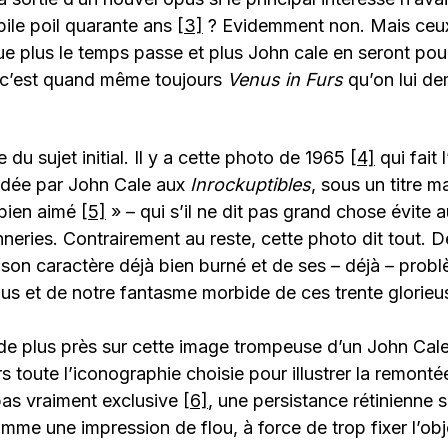
pile poil quarante ans
[3]
? Evidemment non. Mais ceux
ue plus le temps passe et plus John cale en seront pour
c’est quand même toujours
Venus in Furs
qu’on lui d
 du sujet initial. Il y a cette photo de 1965
[4]
qui fait 
ordée par John Cale aux
Inrockuptibles
, sous un titre m
 bien aimé
[5]
» – qui s’il ne dit pas grand chose évite 
eries. Contrairement au reste, cette photo dit tout. De 
on caractère déjà bien burné et de ses – déjà – problè
us et de notre fantasme morbide de ces trente glorieu
de plus près sur cette image trompeuse d’un John Cale
ers toute l’iconographie choisie pour illustrer la remon
pas vraiment exclusive
[6]
, une persistance rétinienne s’
me une impression de flou, à force de trop fixer l’ob