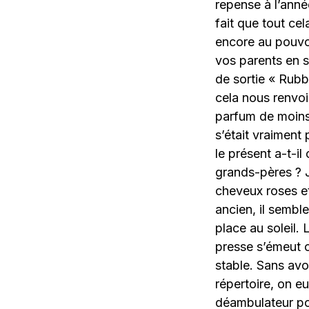
repense à l’anné
fait que tout ce
encore au pouvoi
vos parents en s
de sortie « Rubb
cela nous renvoi
parfum de moins 
s’était vraiment
le présent a-t-i
grands-pères ? 
cheveux roses et
ancien, il sembl
place au soleil.
presse s’émeut c
stable. Sans avo
répertoire, on e
déambulateur pou