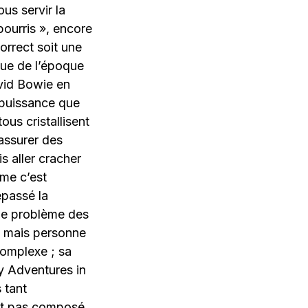
us servir la
pourris », encore
orrect soit une
ue de l’époque
vid Bowie en
 puissance que
us cristallisent
assurer des
s aller cracher
ème c’est
épassé la
 le problème des
, mais personne
complexe ; sa
ty Adventures in
 tant
vait pas composé