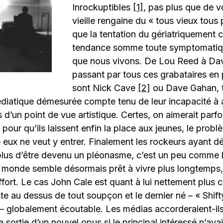
Inrockuptibles
[1]
, pas plus que de vo
vieille rengaine du « tous vieux tous 
que la tentation du gériatriquement c
tendance somme toute symptomatiq
que nous vivons. De Lou Reed à Da
passant par tous ces grabataires en
sont Nick Cave
[2]
ou Dave Gahan, to
édiatique démesurée compte tenu de leur incapacité à 
d’un point de vue artistique. Certes, on aimerait parfoi
pour qu’ils laissent enfin la place aux jeunes, le probl
 eux ne veut y entrer. Finalement les rockeurs ayant d
 plus d’être devenu un pléonasme, c’est un peu comme
 le monde semble désormais prêt à vivre plus longtemps
effort. Le cas John Cale est quant à lui nettement plus 
te au dessus de tout soupçon et le dernier né – « Shif
 globalement écoutable. Les médias accorderaient-ils
a sortie d’un nouvel opus si le principal intéressé n’a