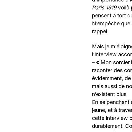
Paris 1919
voilà 
pensent à tort q
N’empêche que 
rappel.
Mais je m’éloigne
l’interview acc
– « Mon sorcier
raconter des conn
évidemment, de s
mais aussi de no
n’existent plus.
En se penchant 
jeune, et à trav
cette interview 
durablement. Com