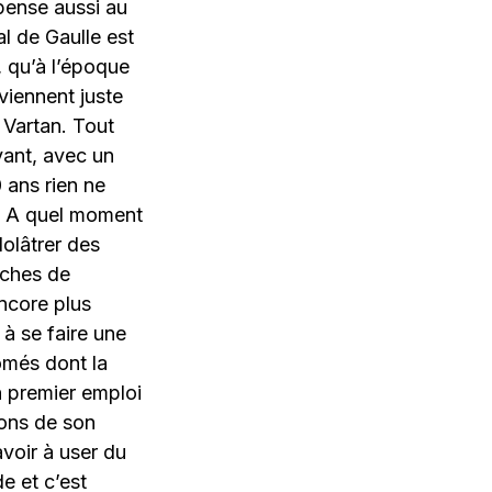
pense aussi au
l de Gaulle est
, qu’à l’époque
viennent juste
 Vartan. Tout
vant, avec un
 ans rien ne
re. A quel moment
dolâtrer des
èches de
ncore plus
 à se faire une
ômés dont la
n premier emploi
sons de son
avoir à user du
e et c’est