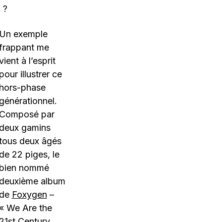
 ?
Un exemple
frappant me
vient à l’esprit
pour illustrer ce
hors-phase
générationnel.
Composé par
deux gamins
tous deux âgés
de 22 piges, le
bien nommé
deuxième album
de
Foxygen
–
« We Are the
21st Century