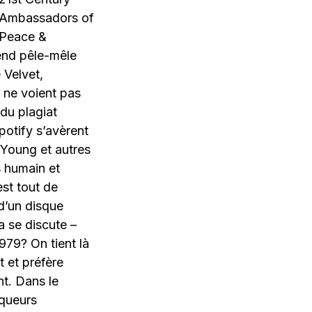
Ambassadors of
Peace &
tend pêle-mêle
 Velvet,
i ne voient pas
du plagiat
otify s’avèrent
 Young et autres
s humain et
est tout de
d’un disque
 se discute –
979? On tient là
t et préfère
t. Dans le
rqueurs