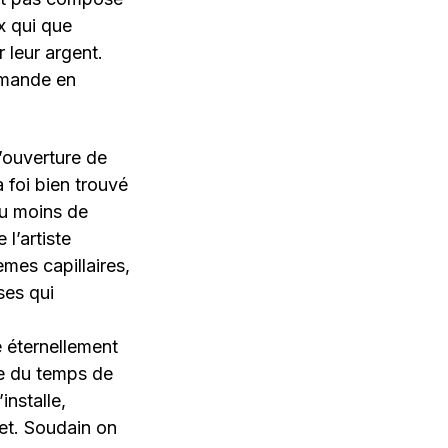
 qui que
 leur argent.
emande en
l’ouverture de
a foi bien trouvé
au moins de
l’artiste
mes capillaires,
ses qui
 éternellement
tée du temps de
installe,
jet. Soudain on