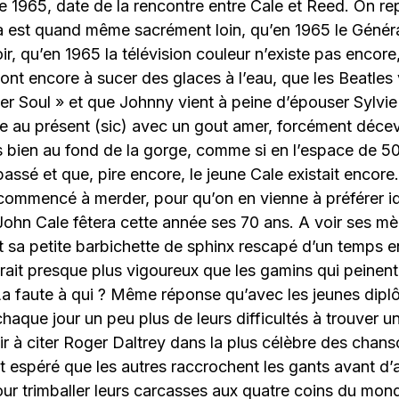
e 1965, date de la rencontre entre Cale et Reed. On re
la est quand même sacrément loin, qu’en 1965 le Généra
r, qu’en 1965 la télévision couleur n’existe pas encore
ont encore à sucer des glaces à l’eau, que les Beatles 
er Soul » et que Johnny vient à peine d’épouser Sylvie
e au présent (sic) avec un gout amer, forcément déce
bien au fond de la gorge, comme si en l’espace de 50
 passé et que, pire encore, le jeune Cale existait enco
l commencé à merder, pour qu’on en vienne à préférer i
John Cale fêtera cette année ses 70 ans. A voir ses m
 sa petite barbichette de sphinx rescapé d’un temps e
erait presque plus vigoureux que les gamins qui peinent
 La faute à qui ? Même réponse qu’avec les jeunes dipl
haque jour un peu plus de leurs difficultés à trouver u
ir à citer Roger Daltrey dans la plus célèbre des chan
ut espéré que les autres raccrochent les gants avant d’
r trimballer leurs carcasses aux quatre coins du mond