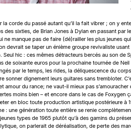
r la corde du passé autant qu’il la fait vibrer ; on y en
s des sixties, de Brian Jones à Dylan en passant par le
ui ne manque pas de faire (dé)railler les plus jeunes qu
n devrait se taper un énième groupe revivaliste usant 
 Seul hic : ces mêmes détracteurs bercés au son de Sp
us de soixante euros pour la prochaine tournée de Neil
és par le temps, les rides, la déliquescence du corp
aire sonner dignement leurs guitares sans trembloter. C’
t amour du rance; ne vaut-il mieux pas s’amouracher 
rtes moins bien – et encore dans le cas de Foxygen ça
eter en bloc toute production artistique postérieure à 1
me : une génération toute entière se renie complètemen
jeunes types de 1965 plutôt qu’à des gamins du présen
ytique, on parlerait de déréalisation, de perte des ma