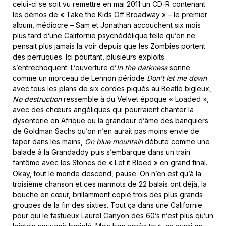
celui-ci se soit vu remettre en mai 2011 un CD-R contenant
les démos de « Take the Kids Off Broadway » – le premier
album, médiocre – Sam et Jonathan accouchent six mois
plus tard d’une Californie psychédélique telle qu’on ne
pensait plus jamais la voir depuis que les Zombies portent
des perruques. Ici pourtant, plusieurs exploits
s’entrechoquent. L’ouverture d’
In the darkness
sonne
comme un morceau de Lennon période
Don’t let me down
avec tous les plans de six cordes piqués au Beatle bigleux,
No destruction
ressemble à du Velvet époque « Loaded »,
avec des chœurs angéliques qui pourraient chanter la
dysenterie en Afrique ou la grandeur d’âme des banquiers
de Goldman Sachs qu’on n’en aurait pas moins envie de
taper dans les mains,
On blue mountain
débute comme une
balade à la Grandaddy puis s’embarque dans un train
fantôme avec les Stones de « Let it Bleed » en grand final.
Okay, tout le monde descend, pause. On n’en est qu’à la
troisième chanson et ces marmots de 22 balais ont déjà, la
bouche en cœur, brillamment copié trois des plus grands
groupes de la fin des sixties. Tout ça dans une Californie
pour qui le fastueux Laurel Canyon des 60’s n’est plus qu’un