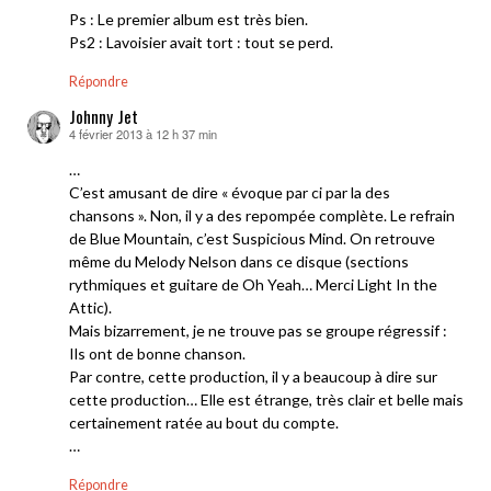
Ps : Le premier album est très bien.
Ps2 : Lavoisier avait tort : tout se perd.
Répondre
Johnny Jet
4 février 2013 à 12 h 37 min
dit :
…
C’est amusant de dire « évoque par ci par la des
chansons ». Non, il y a des repompée complète. Le refrain
de Blue Mountain, c’est Suspicious Mind. On retrouve
même du Melody Nelson dans ce disque (sections
rythmiques et guitare de Oh Yeah… Merci Light In the
Attic).
Mais bizarrement, je ne trouve pas se groupe régressif :
Ils ont de bonne chanson.
Par contre, cette production, il y a beaucoup à dire sur
cette production… Elle est étrange, très clair et belle mais
certainement ratée au bout du compte.
…
Répondre