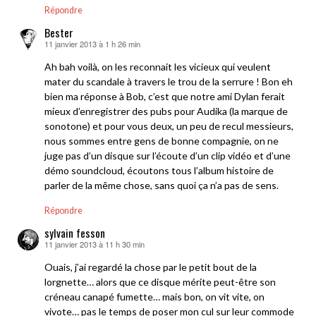
Répondre
Bester
11 janvier 2013 à 1 h 26 min
dit :
Ah bah voilà, on les reconnait les vicieux qui veulent
mater du scandale à travers le trou de la serrure ! Bon eh
bien ma réponse à Bob, c’est que notre ami Dylan ferait
mieux d’enregistrer des pubs pour Audika (la marque de
sonotone) et pour vous deux, un peu de recul messieurs,
nous sommes entre gens de bonne compagnie, on ne
juge pas d’un disque sur l’écoute d’un clip vidéo et d’une
démo soundcloud, écoutons tous l’album histoire de
parler de la même chose, sans quoi ça n’a pas de sens.
Répondre
sylvain fesson
11 janvier 2013 à 11 h 30 min
dit :
Ouais, j’ai regardé la chose par le petit bout de la
lorgnette… alors que ce disque mérite peut-être son
créneau canapé fumette… mais bon, on vit vite, on
vivote… pas le temps de poser mon cul sur leur commode