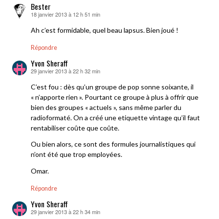
Bester
18 janvier 2013 à 12 h 51 min
dit :
Ah c’est formidable, quel beau lapsus. Bien joué !
Répondre
Yvon Sheraff
29 janvier 2013 à 22 h 32 min
dit :
C’est fou : dès qu’un groupe de pop sonne soixante, il
« n’apporte rien ». Pourtant ce groupe à plus à offrir que
bien des groupes « actuels », sans même parler du
radioformaté. On a créé une etiquette vintage qu’il faut
rentabiliser coûte que coûte.
Ou bien alors, ce sont des formules journalistiques qui
n’ont été que trop employées.
Omar.
Répondre
Yvon Sheraff
29 janvier 2013 à 22 h 34 min
dit :