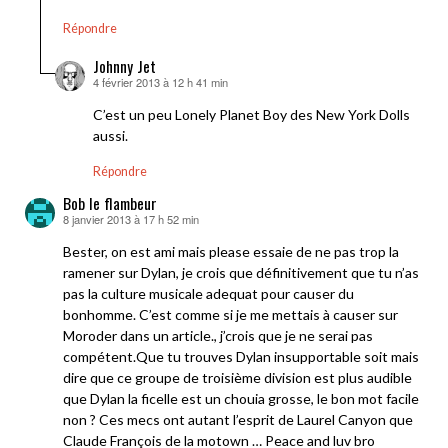
Répondre
Johnny Jet
4 février 2013 à 12 h 41 min
dit :
C’est un peu Lonely Planet Boy des New York Dolls
aussi.
Répondre
Bob le flambeur
8 janvier 2013 à 17 h 52 min
dit :
Bester, on est ami mais please essaie de ne pas trop la
ramener sur Dylan, je crois que définitivement que tu n’as
pas la culture musicale adequat pour causer du
bonhomme. C’est comme si je me mettais à causer sur
Moroder dans un article., j’crois que je ne serai pas
compétent.Que tu trouves Dylan insupportable soit mais
dire que ce groupe de troisième division est plus audible
que Dylan la ficelle est un chouia grosse, le bon mot facile
non ? Ces mecs ont autant l’esprit de Laurel Canyon que
Claude François de la motown … Peace and luv bro