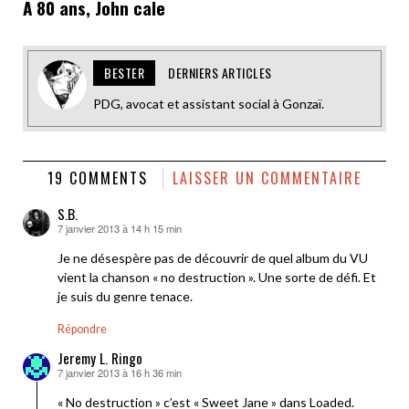
A 80 ans, John cale
BESTER
DERNIERS ARTICLES
PDG, avocat et assistant social à Gonzaï.
19 COMMENTS
LAISSER UN COMMENTAIRE
S.B.
7 janvier 2013 à 14 h 15 min
dit :
Je ne désespère pas de découvrir de quel album du VU
vient la chanson « no destruction ». Une sorte de défi. Et
je suis du genre tenace.
Répondre
Jeremy L. Ringo
7 janvier 2013 à 16 h 36 min
dit :
« No destruction » c’est « Sweet Jane » dans Loaded.