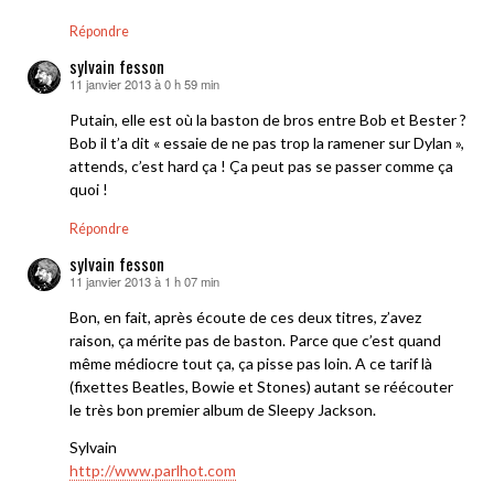
Répondre
sylvain fesson
11 janvier 2013 à 0 h 59 min
dit :
Putain, elle est où la baston de bros entre Bob et Bester ?
Bob il t’a dit « essaie de ne pas trop la ramener sur Dylan »,
attends, c’est hard ça ! Ça peut pas se passer comme ça
quoi !
Répondre
sylvain fesson
11 janvier 2013 à 1 h 07 min
dit :
Bon, en fait, après écoute de ces deux titres, z’avez
raison, ça mérite pas de baston. Parce que c’est quand
même médiocre tout ça, ça pisse pas loin. A ce tarif là
(fixettes Beatles, Bowie et Stones) autant se réécouter
le très bon premier album de Sleepy Jackson.
Sylvain
http://www.parlhot.com