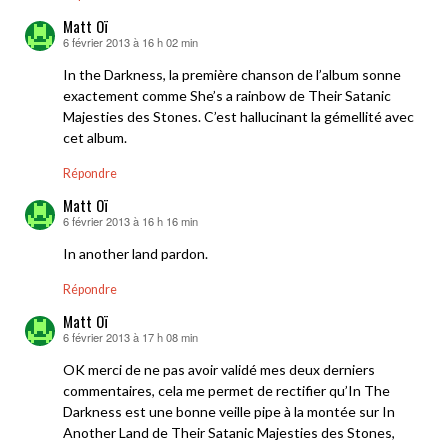
Matt Oï
6 février 2013 à 16 h 02 min
dit :
In the Darkness, la première chanson de l’album sonne
exactement comme She’s a rainbow de Their Satanic
Majesties des Stones. C’est hallucinant la gémellité avec
cet album.
Répondre
Matt Oï
6 février 2013 à 16 h 16 min
dit :
In another land pardon.
Répondre
Matt Oï
6 février 2013 à 17 h 08 min
dit :
OK merci de ne pas avoir validé mes deux derniers
commentaires, cela me permet de rectifier qu’In The
Darkness est une bonne veille pipe à la montée sur In
Another Land de Their Satanic Majesties des Stones,