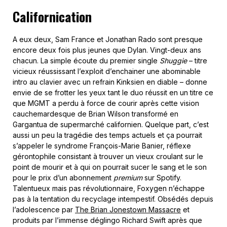
Californication
A eux deux, Sam France et Jonathan Rado sont presque
encore deux fois plus jeunes que Dylan. Vingt-deux ans
chacun. La simple écoute du premier single
Shuggie
– titre
vicieux réussissant l’exploit d’enchainer une abominable
intro au clavier avec un refrain Kinksien en diable – donne
envie de se frotter les yeux tant le duo réussit en un titre ce
que MGMT a perdu à force de courir après cette vision
cauchemardesque de Brian Wilson transformé en
Gargantua de supermarché californien. Quelque part, c’est
aussi un peu la tragédie des temps actuels et ça pourrait
s’appeler le syndrome François-Marie Banier, réflexe
gérontophile consistant à trouver un vieux croulant sur le
point de mourir et à qui on pourrait sucer le sang et le son
pour le prix d’un abonnement
premium
sur Spotify.
Talentueux mais pas révolutionnaire, Foxygen n’échappe
pas à la tentation du recyclage intempestif. Obsédés depuis
l’adolescence par
The Brian Jonestown Massacre
et
produits par l’immense déglingo Richard Swift après que