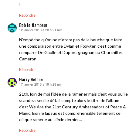
!
Répondre
Bob le flambeur
12 janvier 2013 à 20 h 21 min
dit :
N’empèche qu’on ne m’otera pas de la bouche que faire
une comparaison entre Dylan et Foxygen c’est comme
comparer De Gaulle et Dupont gnagnan ou Churchill et
Cameron
Répondre
Harry Belane
17 janvier 2013 à 19 h 28 min
dit :
21th, loin de moi l’idée de la ramener mais c’est vous qui le
scandez: seul le détail compte alors le titre de l’album
c’est We Are the 21st Century Ambassadors of Peace &
Magic. Bon le lapsus est compréhensible tellement ce
disque ramène au siècle dernier…
Répondre