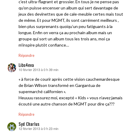
c’est ultra-flagrant et grossier. En tous je ne pense pas
qu’on puisse encenser un album qui sert davantage de
jeux des devinettes que de cale-meuble certes mais tout
de même. Et pour MGMT, ils sont carrément meilleurs ,
bien plus surprenants quoiqu’un peu fatiguants à la
longue. Enfin on verra ça au prochain album mais un
groupe qui sort un album tous les trois ans, moi ça
m’inspire plutôt confiance…
Répondre
Libs4eva
10 février 2013 à 0 h 39 min
dit :
« à force de courir après cette vision cauchemardesque
de Brian Wilson transformé en Gargantua de
supermarché californien ».
Heuuuu rassurez moi, excepté « Kids » vous n’avez jamais
écouté une autre chanson de MGMT pour dire ça???
Répondre
Syd Charlus
12 février 2013 à 0 h 23 min
dit :