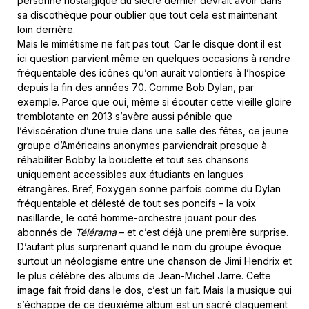
personne nostalgique du siècle dernier devrait avoir dans
sa discothèque pour oublier que tout cela est maintenant
loin derrière.
Mais le mimétisme ne fait pas tout. Car le disque dont il est
ici question parvient même en quelques occasions à rendre
fréquentable des icônes qu’on aurait volontiers à l’hospice
depuis la fin des années 70. Comme Bob Dylan, par
exemple. Parce que oui, même si écouter cette vieille gloire
tremblotante en 2013 s’avère aussi pénible que
l’éviscération d’une truie dans une salle des fêtes, ce jeune
groupe d’Américains anonymes parviendrait presque à
réhabiliter Bobby la bouclette et tout ses chansons
uniquement accessibles aux étudiants en langues
étrangères. Bref, Foxygen sonne parfois comme du Dylan
fréquentable et délesté de tout ses poncifs – la voix
nasillarde, le coté homme-orchestre jouant pour des
abonnés de
Télérama
– et c’est déjà une première surprise.
D’autant plus surprenant quand le nom du groupe évoque
surtout un néologisme entre une chanson de Jimi Hendrix et
le plus célèbre des albums de Jean-Michel Jarre. Cette
image fait froid dans le dos, c’est un fait. Mais la musique qui
s’échappe de ce deuxième album est un sacré claquement