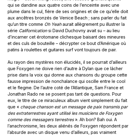
qui se dandine aux quatre coins de l’enceinte avec une
plume dans le cul, fière de ses origines et de ce qu’elle doit
aux ancêtres bronzés de Venice Beach ; sans parler du fait
qu’un titre comme
Oh Yeah
aurait allègrement pu illustrer la
série
Californication
si David Duchovny avait su – au lieu
d’incarner cet érotomane clichesque baisant des mineures
et des culs de bouteille – décrypter ce bout d’Amérique où
patins à roulettes et guitares surf vont toujours de pair.
Au rayon des mystères non élucidés, il se pourrait d’ailleurs
que Foxygen ne doive rien d’autre à Dylan que ce lâcher
prise dans la voix qui donne aux chansons du groupe cette
fausse impression de nonchalance qui oscille entre le cool
et le flegme. De l’autre coté de l’Atlantique, Sam France et
Jonathan Rado ne se posent pas tant de questions. Pour
eux, le titre de ce miraculeux album vient simplement du fait
que «
chaque chanson est un message de paix transmis par
des extraterrestres ayant utilisé les musiciens de Foxygen
comme des messagers terrestres
». Ah bon? Bah oui. A
l’anachronisme, les deux aliénés de Foxygen répondent par
l’absurde avec un disque venu d’ailleurs, pas vraiment