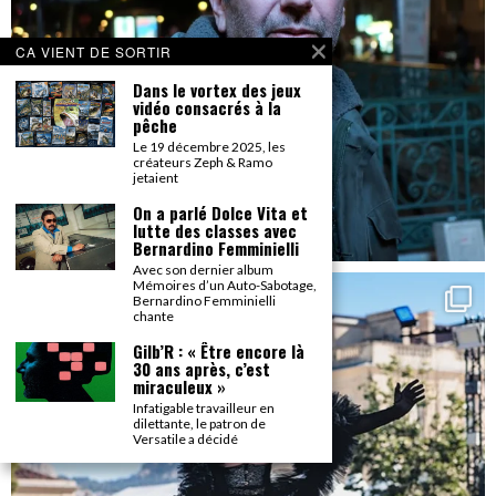
CA VIENT DE SORTIR
Dans le vortex des jeux
vidéo consacrés à la
pêche
Le 19 décembre 2025, les
créateurs Zeph & Ramo
jetaient
On a parlé Dolce Vita et
lutte des classes avec
Bernardino Femminielli
Avec son dernier album
Mémoires d’un Auto-Sabotage,
Bernardino Femminielli
chante
Gilb’R : « Être encore là
30 ans après, c’est
miraculeux »
Infatigable travailleur en
dilettante, le patron de
Versatile a décidé