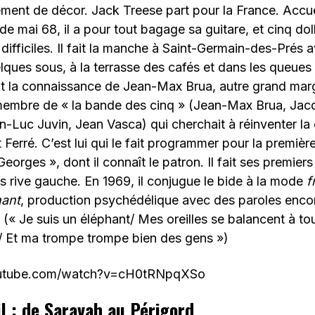
ent de décor. Jack Treese part pour la France. Accueil
e mai 68, il a pour tout bagage sa guitare, et cinq dol
difficiles. Il fait la manche à Saint-Germain-des-Prés 
ques sous, à la terrasse des cafés et dans les queues
fait la connaissance de Jean-Max Brua, autre grand margi
membre de « la bande des cinq » (Jean-Max Brua, Jacq
an-Luc Juvin, Jean Vasca) qui cherchait à réinventer l
 Ferré. C’est lui qui le fait programmer pour la première
orges », dont il connaît le patron. Il fait ses premiers 
s rive gauche. En 1969, il conjugue le bide à la mode
f
hant
, production psychédélique avec des paroles enco
 (« Je suis un éléphant/ Mes oreilles se balancent à to
t/ Et ma trompe trompe bien des gens »)
outube.com/watch?v=cH0tRNpqXSo
l : de Saravah au Périgord