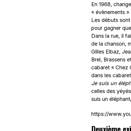
En 1968, changem
« évènements » d
Les débuts sont 
pour gagner quel
Dans la rue, il 
de la chanson, 
Gilles Elbaz, Je
Brel, Brassens et
cabaret « Chez Ge
dans les cabaret
Je suis un élép
celles des yéyés
suis un éléphan
https://www.y
Deuxième exi