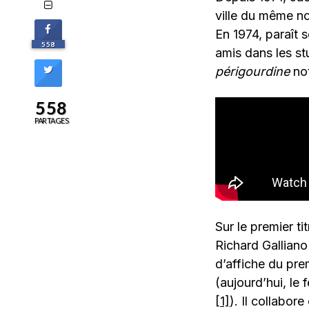
ville du même no
En 1974, paraît 
558
amis dans les st
périgourdine
no
558
PARTAGES
Sur le premier ti
Richard Galliano
d’affiche du pre
(aujourd’hui, le
[1]
). Il collabor