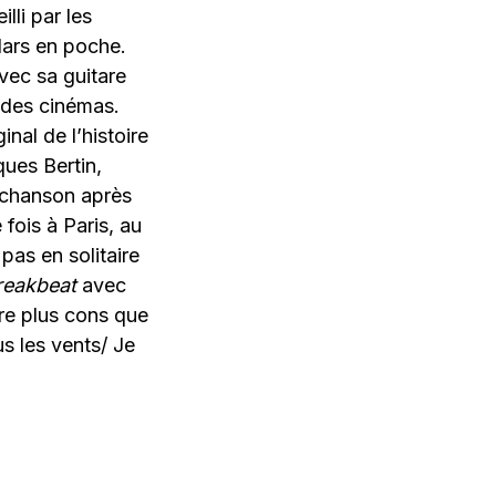
li par les
lars en poche.
avec sa guitare
 des cinémas.
nal de l’histoire
ues Bertin,
a chanson après
 fois à Paris, au
pas en solitaire
reakbeat
avec
re plus cons que
us les vents/ Je