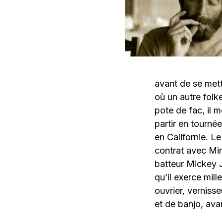
avant de se mett
où un autre fol
pote de fac, il 
partir en tourné
en Californie. L
contrat avec Mi
batteur Mickey 
qu’il exerce mill
ouvrier, vernisse
et de banjo, ava