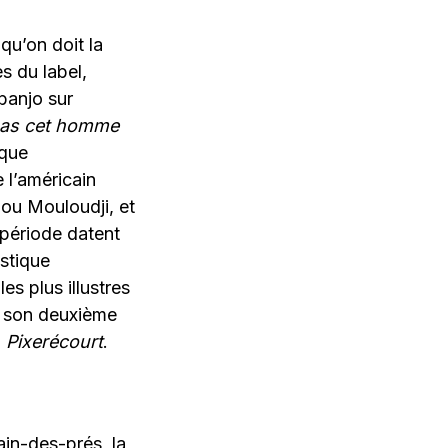
qu’on doit la
s du label,
banjo sur
pas cet homme
sque
e l’américain
ou Mouloudji, et
 période datent
istique
les plus illustres
de son deuxième
u
Pixerécourt
.
ain-des-prés, la