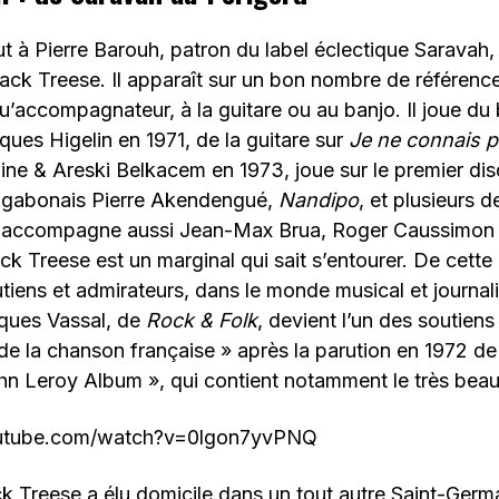
ut à Pierre Barouh, patron du label éclectique Saravah, 
ck Treese. Il apparaît sur un bon nombre de référence
qu’accompagnateur, à la guitare ou au banjo. Il joue du 
ques Higelin en 1971, de la guitare sur
Je ne connais 
aine & Areski Belkacem en 1973, joue sur le premier di
 gabonais Pierre Akendengué,
Nandipo
, et plusieurs d
l accompagne aussi Jean-Max Brua, Roger Caussimon 
ack Treese est un marginal qui sait s’entourer. De cette
tiens et admirateurs, dans le monde musical et journal
ques Vassal, de
Rock & Folk
, devient l’un des soutiens 
 de la chanson française » après la parution en 1972 
hn Leroy Album », qui contient notamment le très bea
outube.com/watch?v=0lgon7yvPNQ
k Treese a élu domicile dans un tout autre Saint-Germ