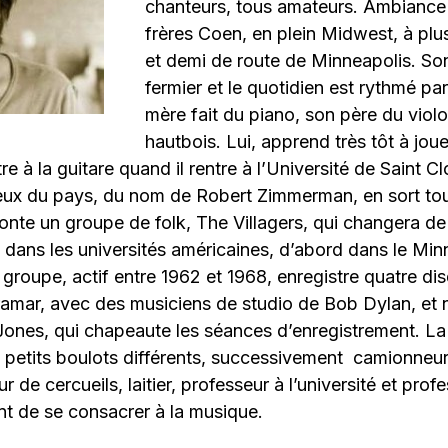
chanteurs, tous amateurs. Ambianc
frères Coen, en plein Midwest, à plu
et demi de route de Minneapolis. So
fermier et le quotidien est rythmé pa
mère fait du piano, son père du viol
hautbois. Lui, apprend très tôt à jou
re à la guitare quand il rentre à l’Université de Saint 
keux du pays, du nom de Robert Zimmerman, en sort tou
monte un groupe de folk, The Villagers, qui changera d
e dans les universités américaines, d’abord dans le Min
e groupe, actif entre 1962 et 1968, enregistre quatre d
ramar, avec des musiciens de studio de Bob Dylan, et
Jones, qui chapeaute les séances d’enregistrement. La
e petits boulots différents, successivement camionneur, 
ur de cercueils, laitier, professeur à l’université et prof
nt de se consacrer à la musique.