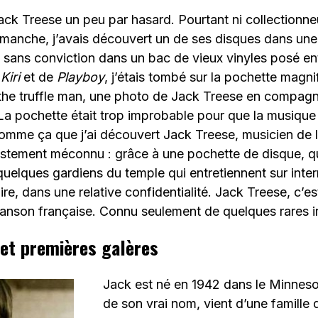
ack Treese un peu par hasard. Pourtant ni collectionne
manche, j’avais découvert un de ses disques dans une
sans conviction dans un bac de vieux vinyles posé ent
Kiri
et de
Playboy
, j’étais tombé sur la pochette magn
 the truffle man, une photo de Jack Treese en compag
 La pochette était trop improbable pour que la musique
omme ça que j’ai découvert Jack Treese, musicien de l
justement méconnu : grâce à une pochette de disque, qu
 quelques gardiens du temple qui entretiennent sur int
re, dans une relative confidentialité. Jack Treese, c’es
anson française. Connu seulement de quelques rares in
 et premières galères
Jack est né en 1942 dans le Minneso
de son vrai nom, vient d’une famille