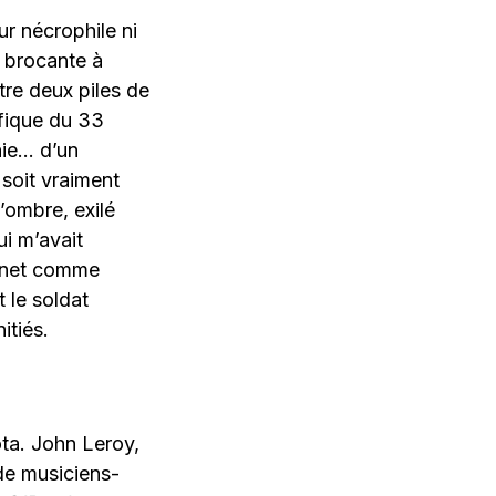
ur nécrophile ni
 brocante à
re deux piles de
ifique du 33
nie… d’un
 soit vraiment
’ombre, exilé
i m’avait
ernet comme
t le soldat
itiés.
ta. John Leroy,
 de musiciens-