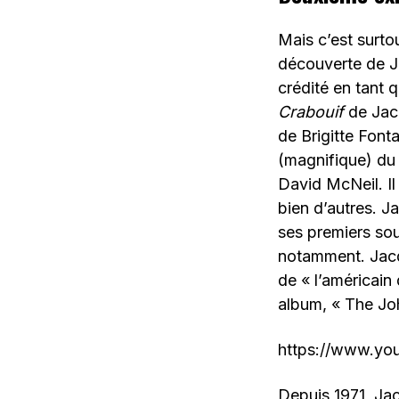
Mais c’est surto
découverte de Ja
crédité en tant 
Crabouif
de Jac
de Brigitte Font
(magnifique) du
David McNeil. I
bien d’autres. J
ses premiers sou
notamment. Jac
de « l’américain
album, « The Jo
https://www.y
Depuis 1971, Jac