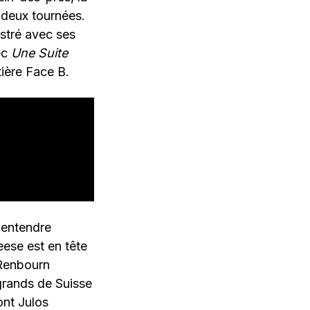
e deux tournées.
istré avec ses
ec
Une Suite
tière Face B.
t entendre
eese est en tête
 Renbourn
 grands de Suisse
ont Julos