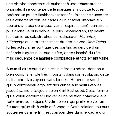
une histoire cohérente aboutissant à une démonstration
originale, il se contente de le marquer à la culotte tout en
opérant un jeu de flashbacks insensés, faisant se succéder
les évènements tels les cartes d’un château informe aux
couloirs sinueux de crasse vaine respirant l’américanisme le
plus cliché, le plus débile, le plus Eastwoodien, rappelant
les dernières catastrophes du réalisateur :
Hereafter,
L’Échange
ou le pressentiment du déclin avec
Gran Torino.
Ici les acteurs ne sont que des pantins au service d’un
scénario n’ayant ni queue ni tête, certes inspiré du réel,
mais séquencé de manière compilatoire et totalement vaine.
Aucun fil directeur si ce n’est la mère du héros, dont on a
bien compris le rôle très important dans son évolution, cette
matriarche clairvoyante sans laquelle Hoover ne serait
qu’un vermisseau empilant des cubes aux motifs étoilés
jusqu’à sa mort, toujours selon Clint Eastwood. Cette femme
qui a voulu détourner Hoover d’une relation homosexuelle
forte avec son adjoint Clyde Tolson, qui préfère avoir un
fils mort qu’un fils à voile et à vapeur. Cette relation, toujours
suggérée dans le film, est transcendée dans le cadre d’un