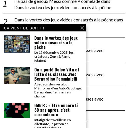
il a pas de genoux Messi comme P comelade
dans
Dans le vortex des jeux vidéo consacrés à la pêche
Dans le vortex des jeux vidéos consacrés à la pêche
dans
PACÔME THIELLEMENT
CA VIENT DE SORTIR
La séance d’Hip Gnose
Dans le vortex des jeux
vidéo consacrés à la
La Patrie
dans
pêche
On a parlé Dolce Vita et lutte des classes avec
Le 19 décembre 2025, les
Bernardino Femminielli
créateurs Zeph & Ramo
jetaient
carte noire negra à l'o tiede
dans
On a parlé Dolce Vita et
lutte des classes avec
On a parlé Dolce Vita et lutte des classes avec
Bernardino Femminielli
Bernardino Femminielli
Avec son dernier album
Mémoires d’un Auto-Sabotage,
moise et son mascaré
dans
Bernardino Femminielli
chante
On a parlé Dolce Vita et lutte des classes avec
Bernardino Femminielli
Gilb’R : « Être encore là
30 ans après, c’est
miraculeux »
Infatigable travailleur en
©
2026
TOUS DROITS RÉSERVÉS
dilettante, le patron de
Versatile a décidé