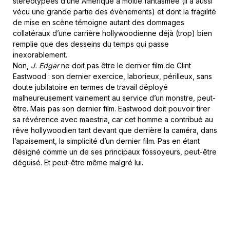
stéréotypées d’une Amérique à moitié fantasmée (il a aussi
vécu une grande partie des évènements) et dont la fragilité
de mise en scène témoigne autant des dommages
collatéraux d’une carrière hollywoodienne déjà (trop) bien
remplie que des desseins du temps qui passe
inexorablement.
Non,
J. Edgar
ne doit pas être le dernier film de Clint
Eastwood : son dernier exercice, laborieux, périlleux, sans
doute jubilatoire en termes de travail déployé
malheureusement vainement au service d’un monstre, peut-
être. Mais pas son dernier film. Eastwood doit pouvoir tirer
sa révérence avec maestria, car cet homme a contribué au
rêve hollywoodien tant devant que derrière la caméra, dans
l’apaisement, la simplicité d’un dernier film. Pas en étant
désigné comme un de ses principaux fossoyeurs, peut-être
déguisé. Et peut-être même malgré lui.