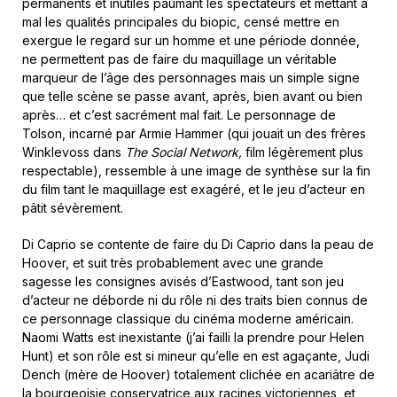
permanents et inutiles paumant les spectateurs et mettant à
mal les qualités principales du biopic, censé mettre en
exergue le regard sur un homme et une période donnée,
ne permettent pas de faire du maquillage un véritable
marqueur de l’âge des personnages mais un simple signe
que telle scène se passe avant, après, bien avant ou bien
après… et c’est sacrément mal fait. Le personnage de
Tolson, incarné par Armie Hammer (qui jouait un des frères
Winklevoss dans
The Social Network,
film légèrement plus
respectable), ressemble à une image de synthèse sur la fin
du film tant le maquillage est exagéré, et le jeu d’acteur en
pâtit sévèrement.
Di Caprio se contente de faire du Di Caprio dans la peau de
Hoover, et suit très probablement avec une grande
sagesse les consignes avisés d’Eastwood, tant son jeu
d’acteur ne déborde ni du rôle ni des traits bien connus de
ce personnage classique du cinéma moderne américain.
Naomi Watts est inexistante (j’ai failli la prendre pour Helen
Hunt) et son rôle est si mineur qu’elle en est agaçante, Judi
Dench (mère de Hoover) totalement clichée en acariâtre de
la bourgeoisie conservatrice aux racines victoriennes, et