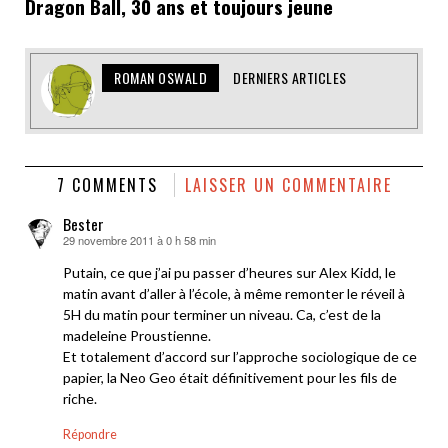
Dragon Ball, 30 ans et toujours jeune
ROMAN OSWALD
DERNIERS ARTICLES
7 COMMENTS
LAISSER UN COMMENTAIRE
Bester
29 novembre 2011 à 0 h 58 min
dit :
Putain, ce que j’ai pu passer d’heures sur Alex Kidd, le
matin avant d’aller à l’école, à même remonter le réveil à
5H du matin pour terminer un niveau. Ca, c’est de la
madeleine Proustienne.
Et totalement d’accord sur l’approche sociologique de ce
papier, la Neo Geo était définitivement pour les fils de
riche.
Répondre