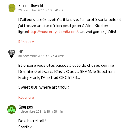
Roman Oswald
29 novembre 2011 à 10 h 41 min
dit :
D’ailleurs, après avoir écrit la pige, j’ai fureté sur la toile et
j’ai trouvé un site où l’on peut jouer à Alex Kidd en
ligne:
http://mastersystem8.com/
. Un vrai gamer, j’t’dis!
Répondre
HP
30 novembre 2011 à 15 h 43 min
dit :
Et encore vous êtes passés à côté de choses comme
Delphine Software, King’s Quest, SRAM, le Spectrum,
Fruity Frank, l’Amstrad CPC6128…
Sweet 80s, where art thou ?
Répondre
Georges
1 décembre 2011 à 19 h 39 min
dit :
Do a barrel roll !
Starfox