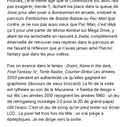
Pourtant, j’ai le même âge que le Commodore 64, alors faut
pas exagérer, merde !), lâchant ma place dans la queue de
Sonic
pour aller jouer à
Bomberman
en arcade, snobant le
parcours d’embûches de
Bubble Bobble
ou
Pac-Man
(par
contre, je ne suis pas aussi vieux que Pac-Man, c’est déjà
ça !) pour une partie de
Mortal Kombat
sur Mega Drive, y
allant de ma larmichette en rejouant à
Zelda
, complètement
émerveillé de retrouver mes repères dans le parcours et
me faisant la réflexion que je n’avais jamais aimé l’heroic
fantasy que dans les jeux vidéos.
Puis on avance dans le temps :
Doom
,
Alone in the dark
,
Final Fantasy IV
,
Tomb Raider
,
Counter-Strike
. Les années
2000 perdent en authenticité ce qu’elles gagnent en
graphisme (discours de vieux briscard). La fin de la visite
est rythmée au son de la
Macarena :
« Samba de Amigo »
sur Wii. Les années 2010 rejoignent les années 1980 : un jeu
de retrogaming (nostalgie 2.0 pour la 2D de grand-papa)
clôt l’expo. C’est un jeu de pong qu’on peut tester sur écran
LCD… Le pixel fait trois fois ma tête : un vrai piège à
épileptiques. Je me dirige vers la sortie.