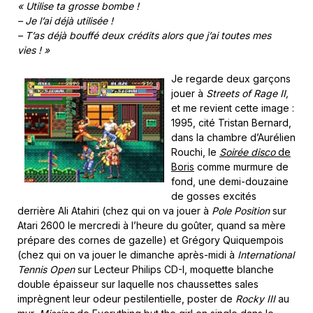
« Utilise ta grosse bombe !
– Je l’ai déjà utilisée !
– T’as déjà bouffé deux crédits alors que j’ai toutes mes
vies ! »
Je regarde deux garçons
jouer à
Streets of Rage II,
et me revient cette image :
1995, cité Tristan Bernard,
dans la chambre d’Aurélien
Rouchi, le
Soirée disco
de
Boris
comme murmure de
fond, une demi-douzaine
de gosses excités
derrière Ali Atahiri (chez qui on va jouer à
Pole Position
sur
Atari 2600 le mercredi à l’heure du goûter, quand sa mère
prépare des cornes de gazelle) et Grégory Quiquempois
(chez qui on va jouer le dimanche après-midi à
International
Tennis Open
sur Lecteur Philips CD-I, moquette blanche
double épaisseur sur laquelle nos chaussettes sales
imprègnent leur odeur pestilentielle, poster de
Rocky III
au