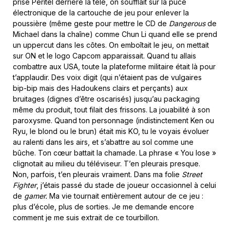
prise Péritel derrière la télé, on soufflait sur la puce
électronique de la cartouche de jeu pour enlever la
poussière (même geste pour mettre le CD de
Dangerous
de
Michael dans la chaîne) comme Chun Li quand elle se prend
un uppercut dans les côtes. On emboîtait le jeu, on mettait
sur ON et le logo Capcom apparaissait. Quand tu allais
combattre aux USA, toute la plateforme militaire était là pour
t’applaudir. Des voix digit (qui n’étaient pas de vulgaires
bip-bip mais des Hadoukens clairs et perçants) aux
bruitages (dignes d’être oscarisés) jusqu’au packaging
même du produit, tout filait des frissons. La jouabilité à son
paroxysme. Quand ton personnage (indistinctement Ken ou
Ryu, le blond ou le brun) était mis KO, tu le voyais évoluer
au ralenti dans les airs, et s’abattre au sol comme une
bûche. Ton cœur battait la chamade. La phrase « You lose »
clignotait au milieu du téléviseur. T’en pleurais presque.
Non, parfois, t’en pleurais vraiment. Dans ma folie
Street
Fighter
, j’étais passé du stade de joueur occasionnel à celui
de
gamer.
Ma vie tournait entièrement autour de ce jeu :
plus d’école, plus de sorties. Je me demande encore
comment je me suis extrait de ce tourbillon.