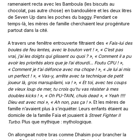
ramenaient recta avec les Bamboula (les biscuits au
chocolat, pas autre chose) en bandoulière et les deux litres
de Seven Up dans les poches du baggy. Pendant ce
temps-là, les mères de famille cherchaient leur progéniture
partout dans la cité.
A travers une fenêtre entrouverte filtraient des
« Fais-lui des
boules de feu lentes, avec le bouton vert ! »
,
« C’est pas
vrai, j’ai les doigts qui glissent ou quoi ? »
,
« Comment il a pu
avoir les priorités alors que je l’ai étourdi… Foutu CPU ! »,
« Comment je t’ai défonce avec ma chope ! »
,
« Je lui ai mis
un perfect ! »,
« Vas-y, arrête avec ta technique de petit
joueur là, gros marsupilami, va ! », « Et toi, avec tes coups
de vieux loup de mer, tu crois qu’tu vas résister à mes
doubles kicks ! », « Oh PU-TAIN, chuis dead », « Yeah !!!!
Dieu est avec moi », « Ah non, pas ça ! ».
Et les mères de
famille n’avaient plus à s’inquiéter. Leurs enfants étaient au
domicile de la famille Faïa et jouaient à
Street Fighter II
Turbo
. Plus que mythique : mythologique.
On allongeait notre bras comme Dhalsim pour brancher la