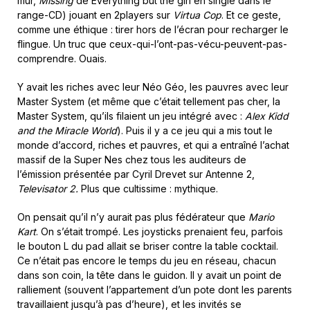
mur,
Missing
de Everything but the girl en single dans le
range-CD) jouant en 2players sur
Virtua Cop
. Et ce geste,
comme une éthique : tirer hors de l’écran pour recharger le
flingue. Un truc que ceux-qui-l’ont-pas-vécu-peuvent-pas-
comprendre. Ouais.
Y avait les riches avec leur Néo Géo, les pauvres avec leur
Master System (et même que c’était tellement pas cher, la
Master System, qu’ils filaient un jeu intégré avec :
Alex Kidd
and the Miracle World
). Puis il y a ce jeu qui a mis tout le
monde d’accord, riches et pauvres, et qui a entraîné l’achat
massif de la Super Nes chez tous les auditeurs de
l’émission présentée par Cyril Drevet sur Antenne 2,
Televisator 2.
Plus que cultissime : mythique.
On pensait qu’il n’y aurait pas plus fédérateur que
Mario
Kart
. On s’était trompé. Les joysticks prenaient feu, parfois
le bouton L du pad allait se briser contre la table cocktail.
Ce n’était pas encore le temps du jeu en réseau, chacun
dans son coin, la tête dans le guidon. Il y avait un point de
ralliement (souvent l’appartement d’un pote dont les parents
travaillaient jusqu’à pas d’heure), et les invités se