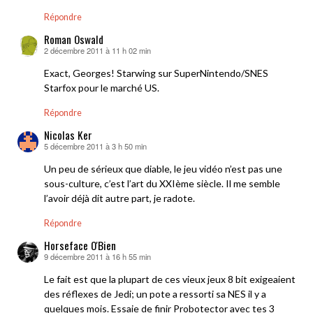
Répondre
Roman Oswald
2 décembre 2011 à 11 h 02 min
dit :
Exact, Georges! Starwing sur SuperNintendo/SNES
Starfox pour le marché US.
Répondre
Nicolas Ker
5 décembre 2011 à 3 h 50 min
dit :
Un peu de sérieux que diable, le jeu vidéo n’est pas une
sous-culture, c’est l’art du XXIème siècle. Il me semble
l’avoir déjà dit autre part, je radote.
Répondre
Horseface O'Bien
9 décembre 2011 à 16 h 55 min
dit :
Le fait est que la plupart de ces vieux jeux 8 bit exigeaient
des réflexes de Jedi; un pote a ressorti sa NES il y a
quelques mois. Essaie de finir Probotector avec tes 3