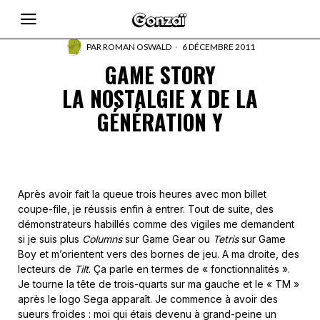
PAR
ROMAN OSWALD
6 DÉCEMBRE 2011
GAME STORY
LA NOSTALGIE X DE LA
GÉNÉRATION Y
Après avoir fait la queue trois heures avec mon billet
coupe-file, je réussis enfin à entrer. Tout de suite, des
démonstrateurs habillés comme des vigiles me demandent
si je suis plus
Columns
sur Game Gear ou
Tetris
sur Game
Boy et m’orientent vers des bornes de jeu. A ma droite, des
lecteurs de
Tilt
. Ça parle en termes de « fonctionnalités ».
Je tourne la tête de trois-quarts sur ma gauche et le « TM »
après le logo Sega apparaît. Je commence à avoir des
sueurs froides : moi qui étais devenu à grand-peine un