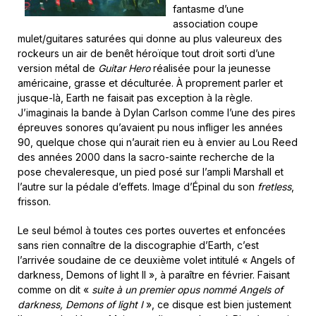
fantasme d’une
association coupe
mulet/guitares saturées qui donne au plus valeureux des
rockeurs un air de benêt héroïque tout droit sorti d’une
version métal de
Guitar Hero
réalisée pour la jeunesse
américaine, grasse et déculturée. À proprement parler et
jusque-là, Earth ne faisait pas exception à la règle.
J’imaginais la bande à Dylan Carlson comme l’une des pires
épreuves sonores qu’avaient pu nous infliger les années
90, quelque chose qui n’aurait rien eu à envier au Lou Reed
des années 2000 dans la sacro-sainte recherche de la
pose chevaleresque, un pied posé sur l’ampli Marshall et
l’autre sur la pédale d’effets. Image d’Épinal du son
fretless
,
frisson.
Le seul bémol à toutes ces portes ouvertes et enfoncées
sans rien connaître de la discographie d’Earth, c’est
l’arrivée soudaine de ce deuxième volet intitulé « Angels of
darkness, Demons of light II », à paraître en février. Faisant
comme on dit «
suite à un premier opus nommé Angels of
darkness, Demons of light I
», ce disque est bien justement