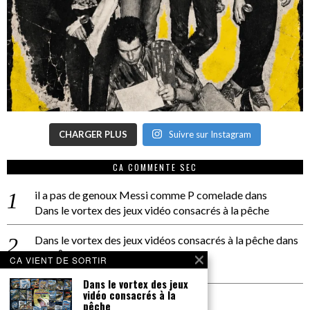
CHARGER PLUS
Suivre sur Instagram
CA COMMENTE SEC
il a pas de genoux Messi comme P comelade
dans
Dans le vortex des jeux vidéo consacrés à la pêche
Dans le vortex des jeux vidéos consacrés à la pêche
dans
PACÔME THIELLEMENT
CA VIENT DE SORTIR
La séance d’Hip Gnose
Dans le vortex des jeux
vidéo consacrés à la
La Patrie
dans
pêche