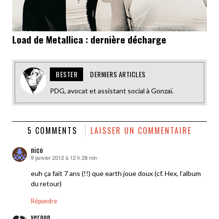
Load de Metallica : dernière décharge
BESTER
DERNIERS ARTICLES
PDG, avocat et assistant social à Gonzaï.
5 COMMENTS
LAISSER UN COMMENTAIRE
nico
9 janvier 2012 à 12 h 28 min
dit :
euh ça fait 7 ans (!!) que earth joue doux (cf. Hex, l’album
du retour)
Répondre
vernon