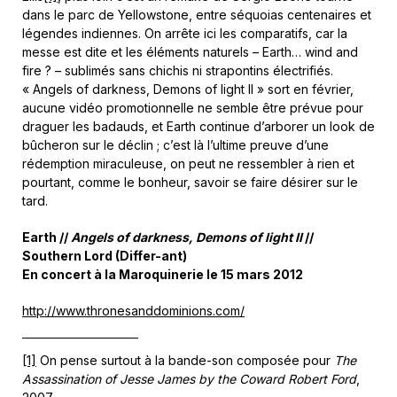
dans le parc de Yellowstone, entre séquoias centenaires et
légendes indiennes. On arrête ici les comparatifs, car la
messe est dite et les éléments naturels – Earth… wind and
fire ? – sublimés sans chichis ni strapontins électrifiés.
« Angels of darkness, Demons of light II » sort en février,
aucune vidéo promotionnelle ne semble être prévue pour
draguer les badauds, et Earth continue d’arborer un look de
bûcheron sur le déclin ; c’est là l’ultime preuve d’une
rédemption miraculeuse, on peut ne ressembler à rien et
pourtant, comme le bonheur, savoir se faire désirer sur le
tard.
Earth //
Angels of darkness, Demons of light II
//
Southern Lord (Differ-ant)
En concert à la Maroquinerie le 15 mars 2012
http://www.thronesanddominions.com/
[1]
On pense surtout à la bande-son composée pour
The
Assassination of Jesse James by the Coward Robert Ford
,