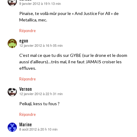
9 janvier 2012 à 19 h 13 min
dit :
Pinaise, te voilà mûr pour le « And Justice For All » de
Metallica, mec.
Répondre
egon
12 janvier 2012 à 16 h 05 min
dit :
C’est mal ce que tu dis sur GYBE (sur le drone et le doom
aussi d’ailleurs)…très mal, il ne faut JAMAIS croiser les
effluves.
Répondre
Vernon
12 janvier 2012 à 22 h 31 min
dit :
Peikaji, kess tu fous ?
Répondre
Marine
8 août 2012 à 20 h 10 min
dit :