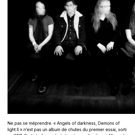
Ne pas se méprendre. « Angels of darkness, Demons of
light II » n’est pas un album de chutes du premier essai, sorti