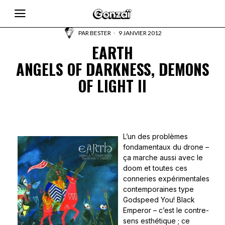
PAR
BESTER
9 JANVIER 2012
EARTH
ANGELS OF DARKNESS, DEMONS
OF LIGHT II
L’un des problèmes
fondamentaux du drone –
ça marche aussi avec le
doom et toutes ces
conneries expérimentales
contemporaines type
Godspeed You! Black
Emperor – c’est le contre-
sens esthétique ; ce