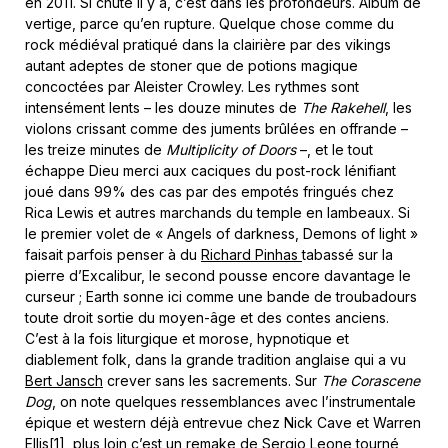
en 2011. Si chute il y a, c’est dans les profondeurs. Album de
vertige, parce qu’en rupture. Quelque chose comme du
rock médiéval pratiqué dans la clairière par des vikings
autant adeptes de stoner que de potions magique
concoctées par Aleister Crowley. Les rythmes sont
intensément lents – les douze minutes de
The Rakehell
, les
violons crissant comme des juments brûlées en offrande –
les treize minutes de
Multiplicity of Doors
–, et le tout
échappe Dieu merci aux caciques du post-rock lénifiant
joué dans 99% des cas par des empotés fringués chez
Rica Lewis et autres marchands du temple en lambeaux. Si
le premier volet de « Angels of darkness, Demons of light »
faisait parfois penser à du
Richard Pinhas
tabassé sur la
pierre d’Excalibur, le second pousse encore davantage le
curseur ; Earth sonne ici comme une bande de troubadours
toute droit sortie du moyen-âge et des contes anciens.
C’est à la fois liturgique et morose, hypnotique et
diablement folk, dans la grande tradition anglaise qui a vu
Bert Jansch
crever sans les sacrements. Sur
The Corascene
Dog
, on note quelques ressemblances avec l’instrumentale
épique et western déjà entrevue chez Nick Cave et Warren
Ellis
[1]
, plus loin c’est un remake de Sergio Leone tourné