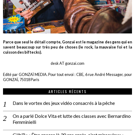
Parce que seul le détail compte, Gonzaï est le magazine des gens qui en
savent beaucoup sur très peu de choses (le rock, la mauvaise foi et la
cuisson des biftecks).
desk AT gonzai.com
Edité par GONZAÏ MEDIA. Pour tout envoi : CBE, 6 rue André Messager, pour
GONZAÏ, 75018 Paris
ARTICLES RÉCENTS
Dans le vortex des jeux vidéo consacrés à la pêche
On a parlé Dolce Vita et lutte des classes avec Bernardino
Femminielli
Gilb’R : « Être encore là 30 ans après, c’est miraculeux »