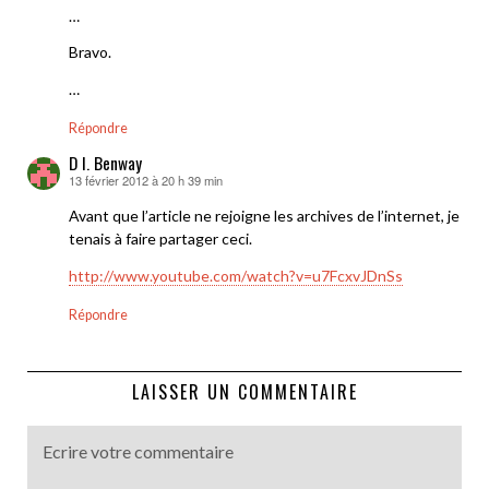
…
Bravo.
…
Répondre
D I. Benway
13 février 2012 à 20 h 39 min
dit :
Avant que l’article ne rejoigne les archives de l’internet, je
tenais à faire partager ceci.
http://www.youtube.com/watch?v=u7FcxvJDnSs
Répondre
LAISSER UN COMMENTAIRE