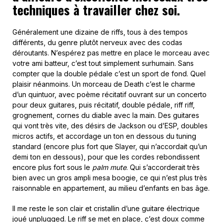
techniques à travailler chez soi.
Généralement une dizaine de riffs, tous à des tempos
différents, du genre plutôt nerveux avec des codas
déroutants. N’espérez pas mettre en place le morceau avec
votre ami batteur, c’est tout simplement surhumain. Sans
compter que la double pédale c’est un sport de fond. Quel
plaisir néanmoins. Un morceau de Death c’est le charme
d’un quintuor, avec poème récitatif ouvrant sur un concerto
pour deux guitares, puis récitatif, double pédale, riff riff,
grognement, cornes du diable avec la main. Des guitares
qui vont très vite, des désirs de Jackson ou d’ESP, doubles
micros actifs, et accordage un ton en dessous du tuning
standard (encore plus fort que Slayer, qui n’accordait qu’un
demi ton en dessous), pour que les cordes rebondissent
encore plus fort sous le
palm mute
. Qui s’accorderait très
bien avec un gros ampli mesa boogie, ce qui n’est plus très
raisonnable en appartement, au milieu d’enfants en bas âge.
Il me reste le son clair et cristallin d’une guitare électrique
joué unplugged. Le riff se met en place, c’est doux comme