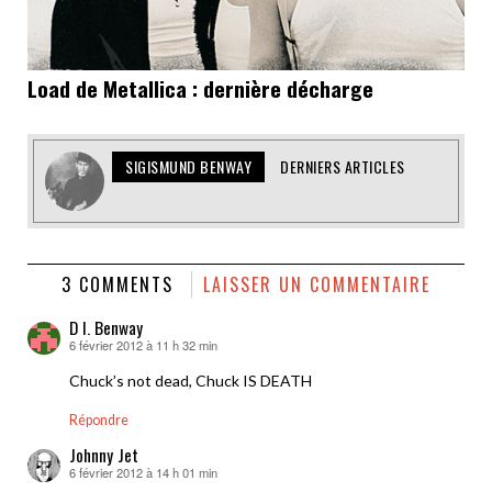
Load de Metallica : dernière décharge
SIGISMUND BENWAY
DERNIERS ARTICLES
3 COMMENTS
LAISSER UN COMMENTAIRE
D I. Benway
6 février 2012 à 11 h 32 min
dit :
Chuck’s not dead, Chuck IS DEATH
Répondre
Johnny Jet
6 février 2012 à 14 h 01 min
dit :