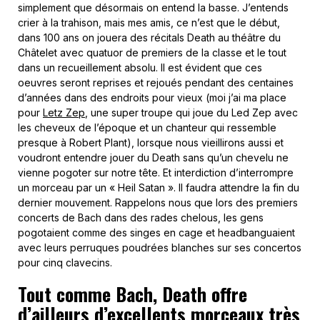
simplement que désormais on entend la basse. J’entends
crier à la trahison, mais mes amis, ce n’est que le début,
dans 100 ans on jouera des récitals Death au théâtre du
Châtelet avec quatuor de premiers de la classe et le tout
dans un recueillement absolu. Il est évident que ces
oeuvres seront reprises et rejoués pendant des centaines
d’années dans des endroits pour vieux (moi j’ai ma place
pour
Letz Zep
, une super troupe qui joue du Led Zep avec
les cheveux de l’époque et un chanteur qui ressemble
presque à Robert Plant), lorsque nous vieillirons aussi et
voudront entendre jouer du Death sans qu’un chevelu ne
vienne pogoter sur notre tête. Et interdiction d’interrompre
un morceau par un « Heil Satan ». Il faudra attendre la fin du
dernier mouvement. Rappelons nous que lors des premiers
concerts de Bach dans des rades chelous, les gens
pogotaient comme des singes en cage et headbanguaient
avec leurs perruques poudrées blanches sur ses concertos
pour cinq clavecins.
Tout comme Bach, Death offre
d’ailleurs d’excellents morceaux très