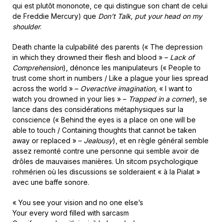
qui est plutôt mononote, ce qui distingue son chant de celui
de Freddie Mercury) que
Don’t Talk, put your head on my
shoulder
.
Death chante la culpabilité des parents (« The depression
in which they drowned their flesh and blood » –
Lack of
Comprehension
), dénonce les manipulateurs (« People to
trust come short in numbers / Like a plague your lies spread
across the world » –
Overactive imagination,
« I want to
watch you drowned in your lies » –
Trapped in a corner
), se
lance dans des considérations métaphysiques sur la
conscience (« Behind the eyes is a place on one will be
able to touch / Containing thoughts that cannot be taken
away or replaced » –
Jealousy
), et en règle général semble
assez remonté contre une personne qui semble avoir de
drôles de mauvaises manières. Un sitcom psychologique
rohmérien où les discussions se solderaient « à la Pialat »
avec une baffe sonore.
« You see your vision and no one else’s
Your every word filled with sarcasm