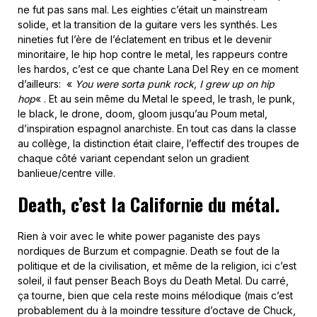
ne fut pas sans mal. Les eighties c’était un mainstream
solide, et la transition de la guitare vers les synthés. Les
nineties fut l’ère de l’éclatement en tribus et le devenir
minoritaire, le hip hop contre le metal, les rappeurs contre
les hardos, c’est ce que chante Lana Del Rey en ce moment
d’ailleurs: «
You were sorta punk rock, I grew up on hip
hop
« . Et au sein même du Metal le speed, le trash, le punk,
le black, le drone, doom, gloom jusqu’au Poum metal,
d’inspiration espagnol anarchiste. En tout cas dans la classe
au collège, la distinction était claire, l’effectif des troupes de
chaque côté variant cependant selon un gradient
banlieue/centre ville.
Death, c’est la Californie du métal.
Rien à voir avec le white power paganiste des pays
nordiques de Burzum et compagnie. Death se fout de la
politique et de la civilisation, et même de la religion, ici c’est
soleil, il faut penser Beach Boys du Death Metal. Du carré,
ça tourne, bien que cela reste moins mélodique (mais c’est
probablement du à la moindre tessiture d’octave de Chuck,