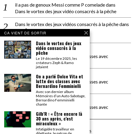
il a pas de genoux Messi comme P comelade
dans
Dans le vortex des jeux vidéo consacrés à la pêche
Dans le vortex des jeux vidéos consacrés à la pêche
dans
PACÔME THIELLEMENT
CA VIENT DE SORTIR
La séance d’Hip Gnose
Dans le vortex des jeux
vidéo consacrés à la
La Patrie
dans
pêche
On a parlé Dolce Vita et lutte des classes avec
Le 19 décembre 2025, les
Bernardino Femminielli
créateurs Zeph & Ramo
jetaient
carte noire negra à l'o tiede
dans
On a parlé Dolce Vita et
lutte des classes avec
On a parlé Dolce Vita et lutte des classes avec
Bernardino Femminielli
Bernardino Femminielli
Avec son dernier album
Mémoires d’un Auto-Sabotage,
moise et son mascaré
dans
Bernardino Femminielli
chante
On a parlé Dolce Vita et lutte des classes avec
Bernardino Femminielli
Gilb’R : « Être encore là
30 ans après, c’est
miraculeux »
Infatigable travailleur en
©
2026
TOUS DROITS RÉSERVÉS
dilettante, le patron de