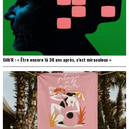
Gilb’R : « Être encore là 30 ans après, c’est miraculeux »