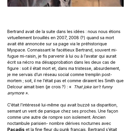
Bertrand avait de la suite dans les idées : nous nous étions
virtuellement brouillés en 2007, 2008 (?) quand sa mort
avait été annoncée sur sa page via le préhistorique
Myspace. Connaissant le facétieux Bertrand, souvent mi-
fugue mi-raisin, je fis parvenir à lui ou à l’avatar qui aurait
écrit sa nécro ma désapprobation dans les deux cas de
figure : soit il était mort et, dans ma tristesse, absurdement,
je me servais d’un réseau social comme tremplin post-
mortem ; soit, il ne l’était pas et comme diraient les Smith que
Delcour aimait bien (je crois ?) : «
That joke isn’t funny
anymore ».
C’était l’intéressé lui-même qui avait buzzé sa disparition,
semant un vent de panique chez ses proches. Une façon
comme une autre de rompre son isolement. Ancien
noctambule parisien- nombre dérives nocturnes avec
Pacadis
et la fine fleur du punk français, Bertrand s’était