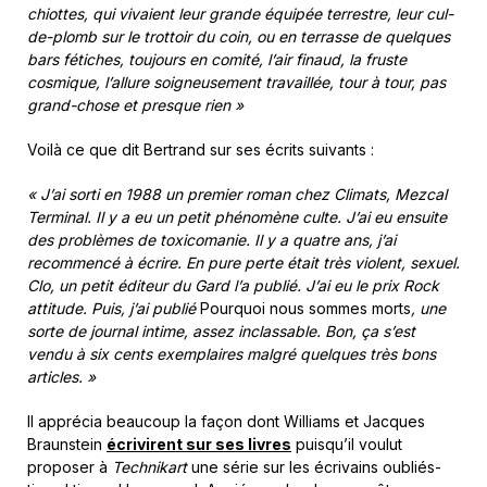
chiottes, qui vivaient leur grande équipée terrestre, leur cul-
de-plomb sur le trottoir du coin, ou en terrasse de quelques
bars fétiches, toujours en comité, l’air finaud, la fruste
cosmique, l’allure soigneusement travaillée, tour à tour, pas
grand-chose et presque rien »
Voilà ce que dit Bertrand sur ses écrits suivants :
« J’ai sorti en 1988 un premier roman chez Climats, Mezcal
Terminal. Il y a eu un petit phénomène culte. J’ai eu ensuite
des problèmes de toxicomanie. Il y a quatre ans, j’ai
recommencé à écrire. En pure perte était très violent, sexuel.
Clo, un petit éditeur du Gard l’a publié. J’ai eu le prix Rock
attitude. Puis, j’ai publié
Pourquoi nous sommes morts
, une
sorte de journal intime, assez inclassable. Bon, ça s’est
vendu à six cents exemplaires malgré quelques très bons
articles. »
Il apprécia beaucoup la façon dont Williams et Jacques
Braunstein
écrivirent sur ses livres
puisqu’il voulut
proposer à
Technikart
une série sur les écrivains oubliés-