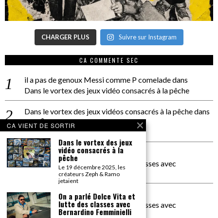
CHARGER PLUS
Suivre sur Instagram
CA COMMENTE SEC
il a pas de genoux Messi comme P comelade
dans
Dans le vortex des jeux vidéo consacrés à la pêche
Dans le vortex des jeux vidéos consacrés à la pêche
dans
PACÔME THIELLEMENT
CA VIENT DE SORTIR
La séance d’Hip Gnose
Dans le vortex des jeux
vidéo consacrés à la
La Patrie
dans
pêche
On a parlé Dolce Vita et lutte des classes avec
Le 19 décembre 2025, les
Bernardino Femminielli
créateurs Zeph & Ramo
jetaient
carte noire negra à l'o tiede
dans
On a parlé Dolce Vita et
lutte des classes avec
On a parlé Dolce Vita et lutte des classes avec
Bernardino Femminielli
Bernardino Femminielli