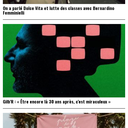
On a parlé Dolce Vita et lutte des classes avec Bernardino
Femminielli
Gilb’R : « Être encore là 30 ans après, c’est miraculeux »