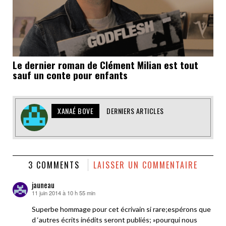
Le dernier roman de Clément Milian est tout
sauf un conte pour enfants
XANAÉ BOVE
DERNIERS ARTICLES
3 COMMENTS
LAISSER UN COMMENTAIRE
jauneau
11 juin 2014 à 10 h 55 min
dit :
Superbe hommage pour cet écrivain si rare;espérons que
d ‘autres écrits inédits seront publiés; »pourqui nous