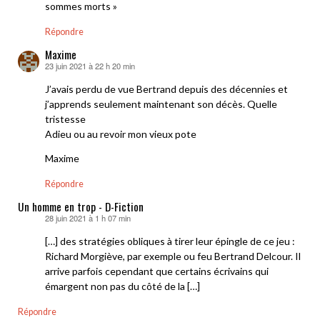
sommes morts »
Répondre
Maxime
23 juin 2021 à 22 h 20 min
dit :
J’avais perdu de vue Bertrand depuis des décennies et
j’apprends seulement maintenant son décès. Quelle
tristesse
Adieu ou au revoir mon vieux pote
Maxime
Répondre
Un homme en trop - D-Fiction
28 juin 2021 à 1 h 07 min
dit :
[…] des stratégies obliques à tirer leur épingle de ce jeu :
Richard Morgiève, par exemple ou feu Bertrand Delcour. Il
arrive parfois cependant que certains écrivains qui
émargent non pas du côté de la […]
Répondre