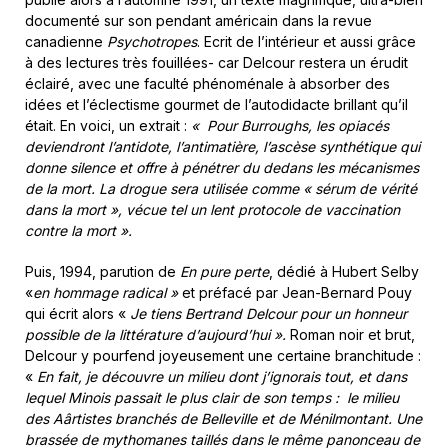
documenté sur son pendant américain dans la revue
canadienne
Psychotropes
. Ecrit de l’intérieur et aussi grâce
à des lectures très fouillées- car Delcour restera un érudit
éclairé, avec une faculté phénoménale à absorber des
idées et l’éclectisme gourmet de l’autodidacte brillant qu’il
était. En voici, un extrait :
« Pour Burroughs, les opiacés
deviendront l’antidote, l’antimatière, l’ascèse synthétique qui
donne silence et offre à pénétrer du dedans les mécanismes
de la mort. La drogue sera utilisée comme « sérum de vérité
dans la mort », vécue tel un lent protocole de vaccination
contre la mort ».
Puis, 1994, parution de
En pure perte
, dédié à Hubert Selby
«
en hommage radical »
et préfacé par Jean-Bernard Pouy
qui écrit alors «
Je tiens Bertrand Delcour pour un honneur
possible de la littérature d’aujourd’hui ».
Roman noir et brut,
Delcour y pourfend joyeusement une certaine branchitude :
«
En fait, je découvre un milieu dont j’ignorais tout, et dans
lequel Minois passait le plus clair de son temps : le milieu
des Aârtistes branchés de Belleville et de Ménilmontant. Une
brassée de mythomanes taillés dans le même panonceau de