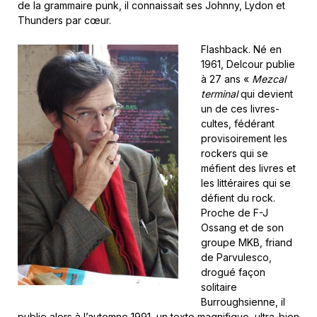
de la grammaire punk, il connaissait ses Johnny, Lydon et
Thunders par cœur.
F
lashback. Né en
1961, Delcour publie
à 27 ans «
Mezcal
terminal
qui devient
un de ces livres-
cultes, fédérant
provisoirement les
rockers qui se
méfient des livres et
les littéraires qui se
défient du rock.
Proche de F-J
Ossang et de son
groupe MKB, friand
de Parvulesco,
drogué façon
solitaire
Burroughsienne, il
publie alors à l’automne 1991, un texte magnifique, ultra-bien