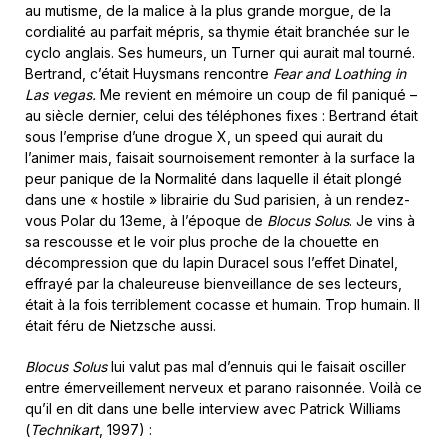
au mutisme, de la malice à la plus grande morgue, de la
cordialité au parfait mépris, sa thymie était branchée sur le
cyclo anglais. Ses humeurs, un Turner qui aurait mal tourné.
Bertrand, c’était Huysmans rencontre
Fear and Loathing in
Las vegas.
Me revient en mémoire un coup de fil paniqué –
au siècle dernier, celui des téléphones fixes : Bertrand était
sous l’emprise d’une drogue X, un speed qui aurait du
l’animer mais, faisait sournoisement remonter à la surface la
peur panique de la Normalité dans laquelle il était plongé
dans une « hostile » librairie du Sud parisien, à un rendez-
vous Polar du 13eme, à l’époque de
Blocus Solus
. Je vins à
sa rescousse et le voir plus proche de la chouette en
décompression que du lapin Duracel sous l’effet Dinatel,
effrayé par la chaleureuse bienveillance de ses lecteurs,
était à la fois terriblement cocasse et humain. Trop humain. Il
était féru de Nietzsche aussi.
Blocus Solus
lui valut pas mal d’ennuis qui le faisait osciller
entre émerveillement nerveux et parano raisonnée. Voilà ce
qu’il en dit dans une belle interview avec Patrick Williams
(
Technikart
, 1997) :