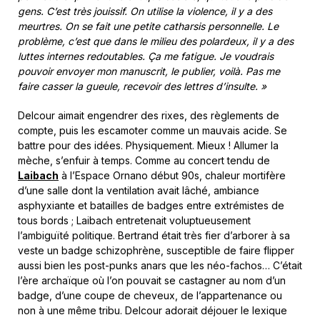
gens. C’est très jouissif. On utilise la violence, il y a des
meurtres. On se fait une petite catharsis personnelle. Le
problème, c’est que dans le milieu des polardeux, il y a des
luttes internes redoutables. Ça me fatigue. Je voudrais
pouvoir envoyer mon manuscrit, le publier, voilà. Pas me
faire casser la gueule, recevoir des lettres d’insulte. »
Delcour aimait engendrer des rixes, des règlements de
compte, puis les escamoter comme un mauvais acide. Se
battre pour des idées. Physiquement. Mieux ! Allumer la
mèche, s’enfuir à temps. Comme au concert tendu de
Laibach
à l’Espace Ornano début 90s, chaleur mortifère
d’une salle dont la ventilation avait lâché, ambiance
asphyxiante et batailles de badges entre extrémistes de
tous bords ; Laibach entretenait voluptueusement
l’ambiguïté politique. Bertrand était très fier d’arborer à sa
veste un badge schizophrène, susceptible de faire flipper
aussi bien les post-punks anars que les néo-fachos… C’était
l’ère archaïque où l’on pouvait se castagner au nom d’un
badge, d’une coupe de cheveux, de l’appartenance ou
non à une même tribu. Delcour adorait déjouer le lexique