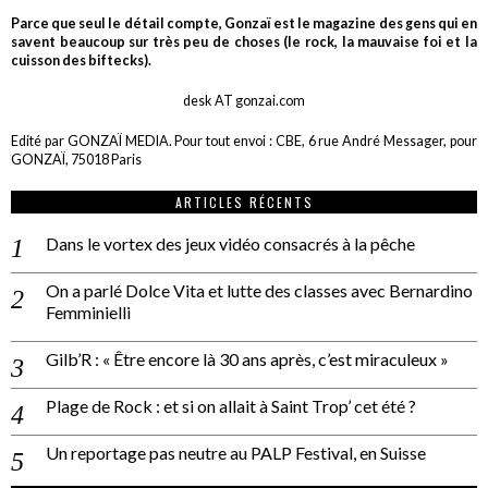
Parce que seul le détail compte, Gonzaï est le magazine des gens qui en
savent beaucoup sur très peu de choses (le rock, la mauvaise foi et la
cuisson des biftecks).
desk AT gonzai.com
Edité par GONZAÏ MEDIA. Pour tout envoi : CBE, 6 rue André Messager, pour
GONZAÏ, 75018 Paris
ARTICLES RÉCENTS
Dans le vortex des jeux vidéo consacrés à la pêche
On a parlé Dolce Vita et lutte des classes avec Bernardino
Femminielli
Gilb’R : « Être encore là 30 ans après, c’est miraculeux »
Plage de Rock : et si on allait à Saint Trop’ cet été ?
Un reportage pas neutre au PALP Festival, en Suisse