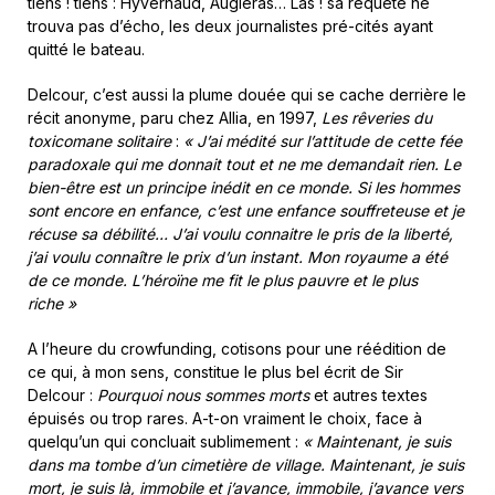
tiens ! tiens : Hyvernaud, Augiéras… Las ! sa requête ne
trouva pas d’écho, les deux journalistes pré-cités ayant
quitté le bateau.
Delcour, c’est aussi la plume douée qui se cache derrière le
récit anonyme, paru chez Allia, en 1997,
Les rêveries du
toxicomane solitaire
:
« J’ai médité sur l’attitude de cette fée
paradoxale qui me donnait tout et ne me demandait rien. Le
bien-être est un principe inédit en ce monde. Si les hommes
sont encore en enfance, c’est une enfance souffreteuse et je
récuse sa débilité… J’ai voulu connaitre le pris de la liberté,
j’ai voulu connaître le prix d’un instant. Mon royaume a été
de ce monde. L’héroïne me fit le plus pauvre et le plus
riche »
A l’heure du crowfunding, cotisons pour une réédition de
ce qui, à mon sens, constitue le plus bel écrit de Sir
Delcour :
Pourquoi nous sommes morts
et autres textes
épuisés ou trop rares. A-t-on vraiment le choix, face à
quelqu’un qui concluait sublimement :
« Maintenant, je suis
dans ma tombe d’un cimetière de village. Maintenant, je suis
mort, je suis là, immobile et j’avance, immobile, j’avance vers