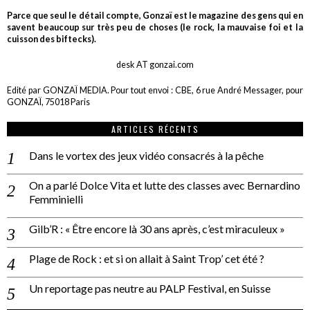
Parce que seul le détail compte, Gonzaï est le magazine des gens qui en
savent beaucoup sur très peu de choses (le rock, la mauvaise foi et la
cuisson des biftecks).
desk AT gonzai.com
Edité par GONZAÏ MEDIA. Pour tout envoi : CBE, 6 rue André Messager, pour
GONZAÏ, 75018 Paris
ARTICLES RÉCENTS
Dans le vortex des jeux vidéo consacrés à la pêche
On a parlé Dolce Vita et lutte des classes avec Bernardino
Femminielli
Gilb’R : « Être encore là 30 ans après, c’est miraculeux »
Plage de Rock : et si on allait à Saint Trop’ cet été ?
Un reportage pas neutre au PALP Festival, en Suisse