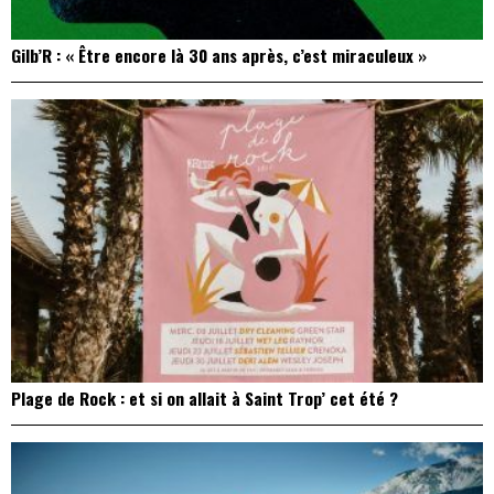
Gilb’R : « Être encore là 30 ans après, c’est miraculeux »
Plage de Rock : et si on allait à Saint Trop’ cet été ?