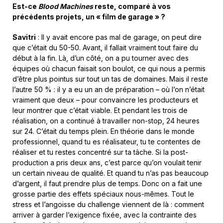
Est-ce
Blood Machines
reste, comparé à vos
précédents projets, un « film de garage » ?
Savitri
: Il y avait encore pas mal de garage, on peut dire
que c’était du 50-50. Avant, il fallait vraiment tout faire du
début à la fin. Là, d’un côté, on a pu tourner avec des
équipes où chacun faisait son boulot, ce qui nous a permis
d’être plus pointus sur tout un tas de domaines. Mais il reste
l’autre 50 % : il y a eu un an de préparation – où l’on n’était
vraiment que deux – pour convaincre les producteurs et
leur montrer que c’était viable. Et pendant les trois de
réalisation, on a continué à travailler non-stop, 24 heures
sur 24. C’était du temps plein. En théorie dans le monde
professionnel, quand tu es réalisateur, tu te contentes de
réaliser et tu restes concentré sur ta tâche. Si la post-
production a pris deux ans, c’est parce qu’on voulait tenir
un certain niveau de qualité. Et quand tu n’as pas beaucoup
d’argent, il faut prendre plus de temps. Donc on a fait une
grosse partie des effets spéciaux nous-mêmes. Tout le
stress et l’angoisse du challenge viennent de là : comment
arriver à garder l’exigence fixée, avec la contrainte des