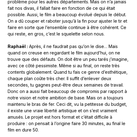
problème pour les autres départements. Mais on n’a jamais
fait nos divas, il fallait faire en fonction de ce qui était
possible. Aussi, le film a beaucoup évolué depuis le début.
On a dû couper et raboter jusqu’à la fin pour ajuster le tir et
faire en sorte que l’ensemble continue à être cohérent. Ce
qui reste, en gros, c’est le squelette selon nous.
Raphaël :
Après, il ne faudrait pas qu’on le dise… Mais
quand on creuse en regardant le film aujourd’hui, on ne
trouve que des défauts. On doit être un peu tarés j’imagine,
avec ce côté pessimiste. Même si au final, on reste très
contents globalement. Quand tu fais ce genre d’esthétique,
chaque plan coûte très cher. Il suffit d’enlever deux
secondes, tu gagnes peut-être deux semaines de travail.
Donc on a aussi fait beaucoup de compromis par rapport à
notre vision et notre ambition de base. Mais on a toujours
maintenu le bras de fer. Ceci dit, vu la petitesse du budget,
il existe une vraie liberté artistique et on s’est vraiment
amusés. Le projet est hors format et c’était difficile à
produire : on pensait à l’origine faire 30 minutes, au final le
film en dure 50.