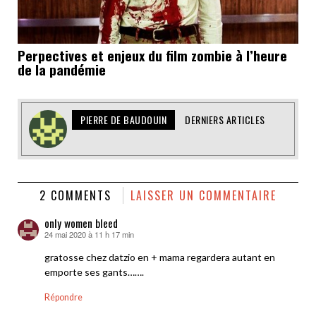
Perpectives et enjeux du film zombie à l’heure
de la pandémie
PIERRE DE BAUDOUIN
DERNIERS ARTICLES
2 COMMENTS
LAISSER UN COMMENTAIRE
only women bleed
24 mai 2020 à 11 h 17 min
dit :
gratosse chez datzio en + mama regardera autant en
emporte ses gants…….
Répondre