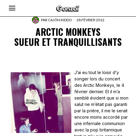
PAR
CAJÓN KIDDO
28 FÉVRIER 2012
ARCTIC MONKEYS
SUEUR ET TRANQUILLISANTS
J’ai eu tout le loisir d’y
songer lors du concert
des Arctic Monkeys, le 4
février dernier. Et il m’a
semblé évident que si mon
salut ne m’était pas garanti
par la prière, il me le serait
encore moins accordé par
une infernale communion
avec la pop britannique