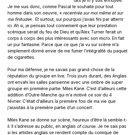
tant je m’y suis ennuyée.
Je me suis donc, comme Pascal le souhaite pour tout
homme dans son oeuvre, «
recentrée sur moi même et sur
ma finitude
« . Et surtout, sur pourquoi j’avais fini par atterrir
ici. Ah si, je pensais tout connement que leur prestation
scénique serait du feu de Dieu et qu’Alex Turner ferait un
corps à corps des plus intéressants avec son micro. En fait
un pur fantasme. Parce que ce que j’ai vu sur scène m’a
simplement donné envie de me fumer l’intégralité du paquet
de cigarettes.
Pour ma défense, je ne savais pas grand-chose de la
réputation du groupe en live. Trois jours durant, des Anglais
ont envahi les salles parisienne avec une ombre de super
groupe en première partie: Miles Kane. C’est d’ailleurs cette
addition d’Outre-Manche qui m’a motivé ce soir du 4
février. C’était d’ailleurs la première fois de ma vie que
j’assistais à la première partie d’un concert .
Miles Kane se donne sur scène, heureux d’être là semble-t-
il. Il s’adresse au public, en anglais
of course.
Je ne sais pas
si les artistes anglais se rendent compte du comique de