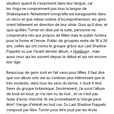
situation quand ils s’expriment dans leur langue, car
les
frogs
ne comprennent pas tous la langue de
Shakespeare. Notamment lorsqu’elle est baragouinée dans
un micro et que même victime d’incompréhension, les gens
crient bêtement en direction de leur idole. Quoi qu’il dise, et
quoi qu’Alex Turner en dise par la suite, personne ne
comprendra rien aux propos de Miles mais le public hurlera
pour la forme et l’envie. Public de groupies mixte de 16 à 26
ans, celles qui ont connu le groupe grâce aux Last Shadow
Puppets ou par l’avant dernier album, «
Humbug
« , mais
aussi ceux qui les suivent depuis le début et qui ont encore
leur âge.
Beaucoup de gens sont en fait venu pour Miles. Il faut dire
que son album solo est au combien plus intéressant que le
très modeste, dans tous les sens du terme, « Suck It And
See» du groupe britannique. Sincèrement, j’ai sucé l’album
de bout en bout, je n’ai rien vu du tout , et ce n’est pas
faute d’avoir cherché. Ils me promettaient la Vierge peut-
être? Vierge d’intérêt en tout cas. Du Last Shadow Puppets
composé par Alex Turner pour être joué par les Arctic