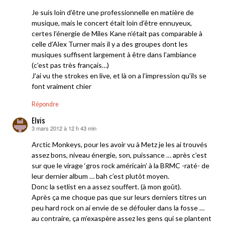
Je suis loin d’être une professionnelle en matière de
musique, mais le concert était loin d’être ennuyeux,
certes l’énergie de Miles Kane n’était pas comparable à
celle d’Alex Turner mais il y a des groupes dont les
musiques suffisent largement à être dans l’ambiance
(c’est pas très français…)
J’ai vu the strokes en live, et là on a l’impression qu’ils se
font vraiment chier
Répondre
Elvis
3 mars 2012 à 12 h 43 min
dit :
Arctic Monkeys, pour les avoir vu à Metz je les ai trouvés
assez bons, niveau énergie, son, puissance … après c’est
sur que le virage ‘gros rock américain’ à la BRMC -raté- de
leur dernier album … bah c’est plutôt moyen.
Donc la setlist en a assez souffert. (à mon goût).
Après ça me choque pas que sur leurs derniers titres un
peu hard rock on ai envie de se défouler dans la fosse …
au contraire, ça m’exaspère assez les gens qui se plantent