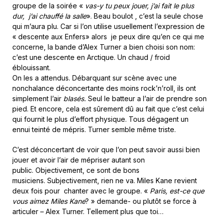
groupe de la soirée «
vas-y tu peux jouer, j’ai fait le plus
dur, j’ai chauffé la salle
». Beau boulot , c’est la seule chose
qui m’aura plu. Car si l’on utilise usuellement l’expression de
« descente aux Enfers» alors je peux dire qu’en ce qui me
concerne, la bande d’Alex Turner a bien choisi son nom:
c’est une descente en Arctique. Un chaud / froid
éblouissant.
On les a attendus. Débarquant sur scène avec une
nonchalance déconcertante des moins rock’n’roll, ils ont
simplement l’air
blasés.
Seul le batteur a l’air de prendre son
pied. Et encore, cela est sûrement dû au fait que c’est celui
qui fournit le plus d’effort physique. Tous dégagent un
ennui teinté de mépris. Turner semble même triste.
C’est déconcertant de voir que l’on peut savoir aussi bien
jouer et avoir l’air de mépriser autant son
public. Objectivement, ce sont de bons
musiciens. Subjectivement, rien ne va. Miles Kane revient
deux fois pour chanter avec le groupe. «
Paris, est-ce que
vous aimez Miles Kane
? » demande- ou plutôt se force à
articuler – Alex Turner. Tellement plus que toi…