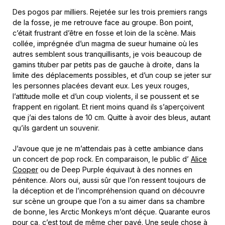
Des pogos par milliers. Rejetée sur les trois premiers rangs
de la fosse, je me retrouve face au groupe. Bon point,
c’était frustrant d’être en fosse et loin de la scène. Mais
collée, imprégnée d’un magma de sueur humaine où les
autres semblent sous tranquillisants, je vois beaucoup de
gamins tituber par petits pas de gauche à droite, dans la
limite des déplacements possibles, et d’un coup se jeter sur
les personnes placées devant eux. Les yeux rouges,
l’attitude molle et d’un coup violents, il se poussent et se
frappent en rigolant. Et rient moins quand ils s’aperçoivent
que j’ai des talons de 10 cm. Quitte à avoir des bleus, autant
qu’ils gardent un souvenir.
J’avoue que je ne m’attendais pas à cette ambiance dans
un concert de pop rock. En comparaison, le public d’
Alice
Cooper
ou de Deep Purple équivaut à des nonnes en
pénitence. Alors oui, aussi sûr que l’on ressent toujours de
la déception et de l’incompréhension quand on découvre
sur scène un groupe que l’on a su aimer dans sa chambre
de bonne, les Arctic Monkeys m’ont déçue. Quarante euros
pour ça, c’est tout de même cher payé. Une seule chose à