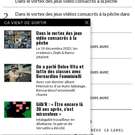
Dans le vortex des jeux vidéo consacrés à la pêche
Dans le vortex des jeux vidéos consacrés à la pêche
dans
PACÔME THIELLEMENT
CA VIENT DE SORTIR
La séance d’Hip Gnose
Dans le vortex des jeux
vidéo consacrés à la
La Patrie
dans
pêche
On a parlé Dolce Vita et lutte des classes avec
Le 19 décembre 2025, les
Bernardino Femminielli
créateurs Zeph & Ramo
jetaient
carte noire negra à l'o tiede
dans
On a parlé Dolce Vita et
lutte des classes avec
On a parlé Dolce Vita et lutte des classes avec
Bernardino Femminielli
Bernardino Femminielli
Avec son dernier album
Mémoires d’un Auto-Sabotage,
moise et son mascaré
dans
Bernardino Femminielli
chante
On a parlé Dolce Vita et lutte des classes avec
Bernardino Femminielli
Gilb’R : « Être encore là
30 ans après, c’est
miraculeux »
Infatigable travailleur en
©
2026
TOUS DROITS RÉSERVÉS
dilettante, le patron de
Versatile a décidé
LES ARTICLES
LE MAGAZINE
LES SOIRÉES
LE LABEL