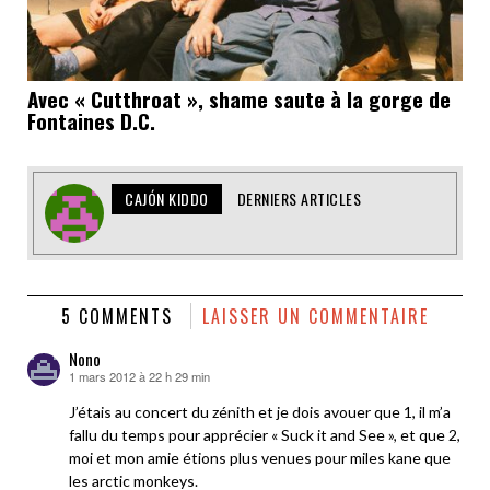
Avec « Cutthroat », shame saute à la gorge de
Fontaines D.C.
CAJÓN KIDDO
DERNIERS ARTICLES
5 COMMENTS
LAISSER UN COMMENTAIRE
Nono
1 mars 2012 à 22 h 29 min
dit :
J’étais au concert du zénith et je dois avouer que 1, il m’a
fallu du temps pour apprécier « Suck it and See », et que 2,
moi et mon amie étions plus venues pour miles kane que
les arctic monkeys.