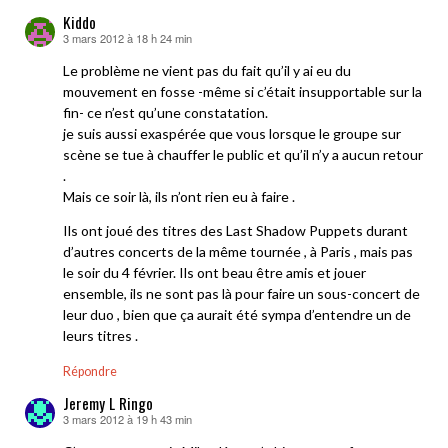
Kiddo
3 mars 2012 à 18 h 24 min
dit :
Le problème ne vient pas du fait qu’il y ai eu du
mouvement en fosse -même si c’était insupportable sur la
fin- ce n’est qu’une constatation.
je suis aussi exaspérée que vous lorsque le groupe sur
scène se tue à chauffer le public et qu’il n’y a aucun retour
.
Mais ce soir là, ils n’ont rien eu à faire .
Ils ont joué des titres des Last Shadow Puppets durant
d’autres concerts de la même tournée , à Paris , mais pas
le soir du 4 février. Ils ont beau être amis et jouer
ensemble, ils ne sont pas là pour faire un sous-concert de
leur duo , bien que ça aurait été sympa d’entendre un de
leurs titres .
Répondre
Jeremy L Ringo
3 mars 2012 à 19 h 43 min
dit :