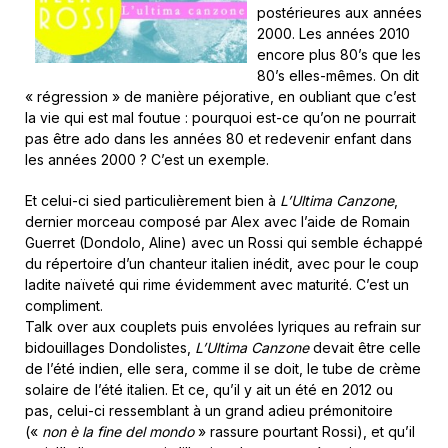
postérieures aux années
2000. Les années 2010
encore plus 80’s que les
80’s elles-mêmes. On dit
« régression » de manière péjorative, en oubliant que c’est
la vie qui est mal foutue : pourquoi est-ce qu’on ne pourrait
pas être ado dans les années 80 et redevenir enfant dans
les années 2000 ? C’est un exemple.
Et celui-ci sied particulièrement bien à
L’Ultima Canzone
,
dernier morceau composé par Alex avec l’aide de Romain
Guerret (Dondolo, Aline) avec un Rossi qui semble échappé
du répertoire d’un chanteur italien inédit, avec pour le coup
ladite naïveté qui rime évidemment avec maturité. C’est un
compliment.
Talk over aux couplets puis envolées lyriques au refrain sur
bidouillages Dondolistes,
L’Ultima Canzone
devait être celle
de l’été indien, elle sera, comme il se doit, le tube de crème
solaire de l’été italien. Et ce, qu’il y ait un été en 2012 ou
pas, celui-ci ressemblant à un grand adieu prémonitoire
(«
non è la fine del mondo
» rassure pourtant Rossi), et qu’il