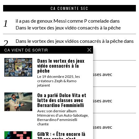
CA COMMENTE SEC
il a pas de genoux Messi comme P comelade
dans
Dans le vortex des jeux vidéo consacrés à la pêche
Dans le vortex des jeux vidéos consacrés à la pêche
dans
PACÔME THIELLEMENT
CA VIENT DE SORTIR
La séance d’Hip Gnose
Dans le vortex des jeux
vidéo consacrés à la
La Patrie
dans
pêche
On a parlé Dolce Vita et lutte des classes avec
Le 19 décembre 2025, les
Bernardino Femminielli
créateurs Zeph & Ramo
jetaient
carte noire negra à l'o tiede
dans
On a parlé Dolce Vita et
lutte des classes avec
On a parlé Dolce Vita et lutte des classes avec
Bernardino Femminielli
Bernardino Femminielli
Avec son dernier album
Mémoires d’un Auto-Sabotage,
moise et son mascaré
dans
Bernardino Femminielli
chante
On a parlé Dolce Vita et lutte des classes avec
Bernardino Femminielli
Gilb’R : « Être encore là
30 ans après, c’est