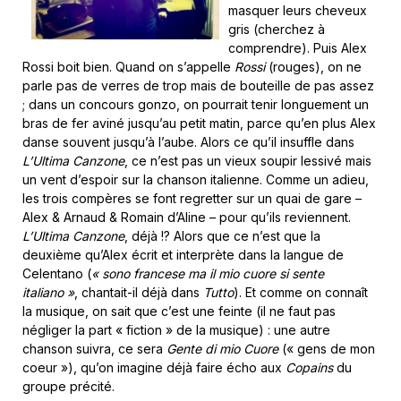
masquer leurs cheveux
gris (cherchez à
comprendre). Puis Alex
Rossi boit bien. Quand on s’appelle
Rossi
(rouges), on ne
parle pas de verres de trop mais de bouteille de pas assez
; dans un concours gonzo, on pourrait tenir longuement un
bras de fer aviné jusqu’au petit matin, parce qu’en plus Alex
danse souvent jusqu’à l’aube. Alors ce qu’il insuffle dans
L’Ultima Canzone
, ce n’est pas un vieux soupir lessivé mais
un vent d’espoir sur la chanson italienne. Comme un adieu,
les trois compères se font regretter sur un quai de gare –
Alex & Arnaud & Romain d’Aline – pour qu’ils reviennent.
L’Ultima Canzone
, déjà !? Alors que ce n’est que la
deuxième qu’Alex écrit et interprète dans la langue de
Celentano (
« sono francese ma il mio cuore si sente
italiano
»
, chantait-il déjà dans
Tutto
). Et comme on connaît
la musique, on sait que c’est une feinte (il ne faut pas
négliger la part « fiction » de la musique) : une autre
chanson suivra, ce sera
Gente di mio Cuore
(« gens de mon
coeur »), qu’on imagine déjà faire écho aux
Copains
du
groupe précité.