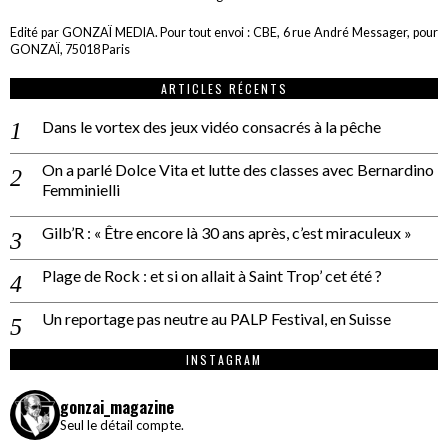
Edité par GONZAÏ MEDIA. Pour tout envoi : CBE, 6 rue André Messager, pour
GONZAÏ, 75018 Paris
ARTICLES RÉCENTS
Dans le vortex des jeux vidéo consacrés à la pêche
On a parlé Dolce Vita et lutte des classes avec Bernardino
Femminielli
Gilb’R : « Être encore là 30 ans après, c’est miraculeux »
Plage de Rock : et si on allait à Saint Trop’ cet été ?
Un reportage pas neutre au PALP Festival, en Suisse
INSTAGRAM
gonzai_magazine
Seul le détail compte.