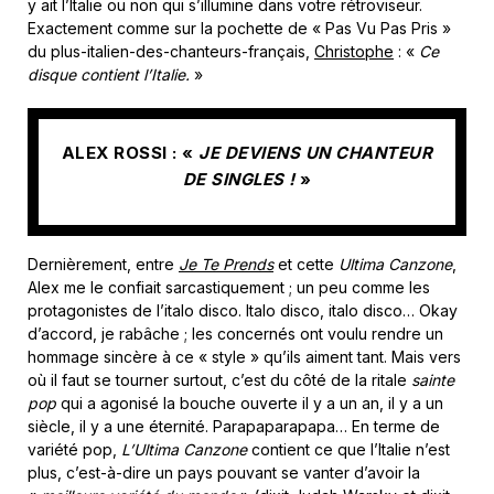
y ait l’Italie ou non qui s’illumine dans votre rétroviseur.
Exactement comme sur la pochette de « Pas Vu Pas Pris »
du plus-italien-des-chanteurs-français,
Christophe
: «
Ce
disque contient l’Italie.
»
ALEX ROSSI : «
JE DEVIENS UN CHANTEUR
DE SINGLES !
»
Dernièrement, entre
Je Te Prends
et cette
Ultima Canzone
,
Alex me le confiait sarcastiquement ; un peu comme les
protagonistes de l’italo disco. Italo disco, italo disco… Okay
d’accord, je rabâche ; les concernés ont voulu rendre un
hommage sincère à ce « style » qu’ils aiment tant. Mais vers
où il faut se tourner surtout, c’est du côté de la ritale
sainte
pop
qui a agonisé la bouche ouverte il y a un an, il y a un
siècle, il y a une éternité. Parapaparapapa… En terme de
variété pop,
L’Ultima Canzone
contient ce que l’Italie n’est
plus, c’est-à-dire un pays pouvant se vanter d’avoir la