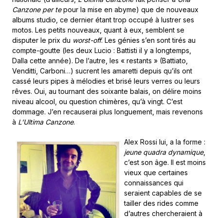
Canzone per te
pour la mise en abyme)
que de nouveaux
albums studio, ce dernier étant trop occupé à lustrer ses
motos. Les petits nouveaux, quant à eux, semblent se
disputer le prix du
worst-off
. Les génies s’en sont tirés au
compte-goutte (les deux Lucio : Battisti il y a longtemps,
Dalla cette année). De l’autre, les « restants » (Battiato,
Venditti, Carboni…) sucrent les amaretti depuis qu’ils ont
cassé leurs pipes à mélodies et brisé leurs verres ou leurs
rêves. Oui, au tournant des soixante balais, on délire moins
niveau alcool, ou question chimères, qu’à vingt. C’est
dommage. J’en recauserai plus longuement, mais revenons
à
L’Ultima Canzone
.
Alex Rossi lui, a la forme :
jeune quadra dynamique
,
c’est son âge. Il est moins
vieux que certaines
connaissances qui
seraient capables de se
tailler des rides comme
d’autres chercheraient à