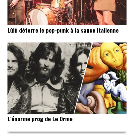
Lùlù déterre le pop-punk à la sauce italienne
L’énorme prog de Le Orme