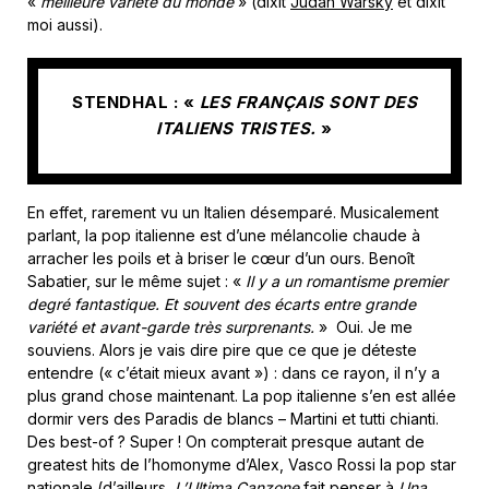
«
meilleure variété du monde
» (dixit
Judah Warsky
et dixit
moi aussi).
STENDHAL : «
LES FRANÇAIS SONT DES
ITALIENS TRISTES.
»
En effet, rarement vu un Italien désemparé. Musicalement
parlant, la pop italienne est d’une mélancolie chaude à
arracher les poils et à briser le cœur d’un ours. Benoît
Sabatier, sur le même sujet : «
Il y a un romantisme premier
degré fantastique. Et souvent des écarts entre grande
variété et avant-garde très surprenants.
» Oui. Je me
souviens. Alors je vais dire pire que ce que je déteste
entendre (« c’était mieux avant ») : dans ce rayon, il n’y a
plus grand chose maintenant. La pop italienne s’en est allée
dormir vers des Paradis de blancs – Martini et tutti chianti.
Des best-of ? Super ! On compterait presque autant de
greatest hits de l’homonyme d’Alex, Vasco Rossi la pop star
nationale (d’ailleurs,
L’Ultima Canzone
fait penser à
Una