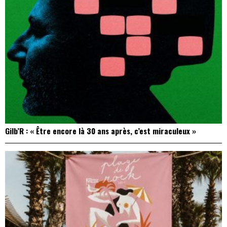
Gilb’R : « Être encore là 30 ans après, c’est miraculeux »