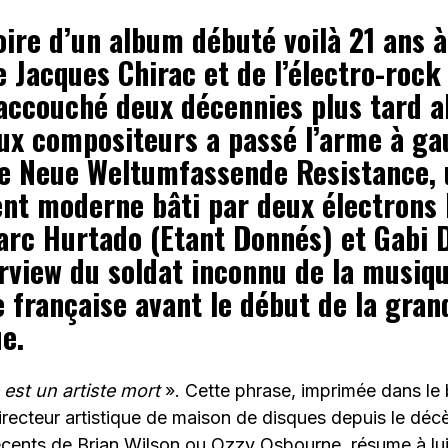
toire d’un album débuté voilà 21 ans à
e Jacques Chirac et de l’électro-rock
 accouché deux décennies plus tard a
eux compositeurs a passé l’arme à ga
 de Neue Weltumfassende Resistance, 
nt moderne bâti par deux électrons 
c Hurtado (Etant Donnés) et Gabi 
erview du soldat inconnu de la musiq
e française avant le début de la gra
e.
 est un artiste mort
». Cette phrase, imprimée dans le
irecteur artistique de maison de disques depuis le décè
écents de Brian Wilson ou Ozzy Osbourne, résume à lui