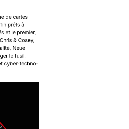
me de cartes
in prêts à
s et le premier,
 Chris & Cosey,
alité, Neue
r le fusil.
et cyber-techno-