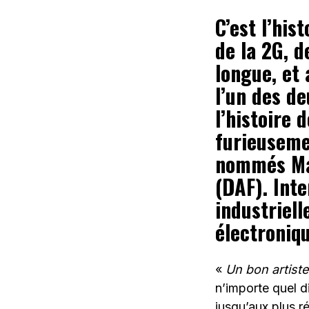
C’est l’his
de la 2G, d
longue, et
l’un des d
l’histoire
furieuseme
nommés Mar
(DAF). Int
industriell
électroniqu
«
Un bon artiste
n’importe quel d
jusqu’aux plus r