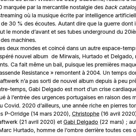
 marquée par la mercantile nostalgie des
back catalo
streaming où la musique
écrite par intelligence artificie
s de 30 % des écoutes. Autant dire que la guerre dont il
ut le monde d’avant et ses tubes underground du 20iè
des machines.
ces deux mondes et coincé dans un autre espace-temps
nespéré nouvel album de Mirwais, Hurtado et Delgado,
ants. Ca fait même un bail, puisque les premières maqu
ssende Resistance » remontent à 2004. Un temps don
aftwerk n’a pas sorti de nouvel album depuis à peu p
tre-temps, Gabi Delgado est mort d’un crise cardiaqu
ué à l’entrée des urgences portugaises en raison des 
 au Covid. 2020 d’ailleurs, une année riche en pierres t
s P-Orridge (14 mars 2020),
Christophe
(16 avril 2020
ftwerk (21 avril 2020) et
Gabi Delgado
(22 mars) ; au
 Marc Hurtado, homme de l’ombre derrière toutes ces 