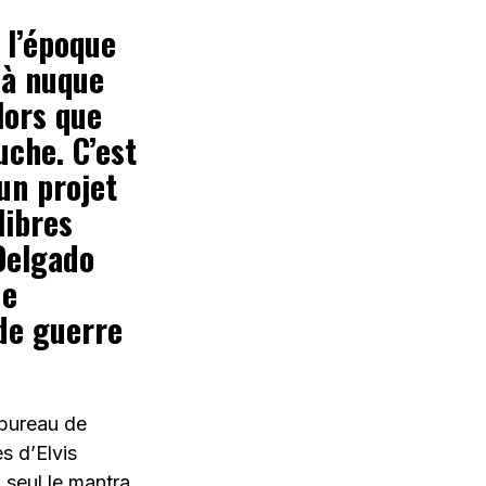
 l’époque
 à nuque
lors que
uche. C’est
un projet
libres
Delgado
ue
nde guerre
 bureau de
s d’Elvis
 seul le mantra