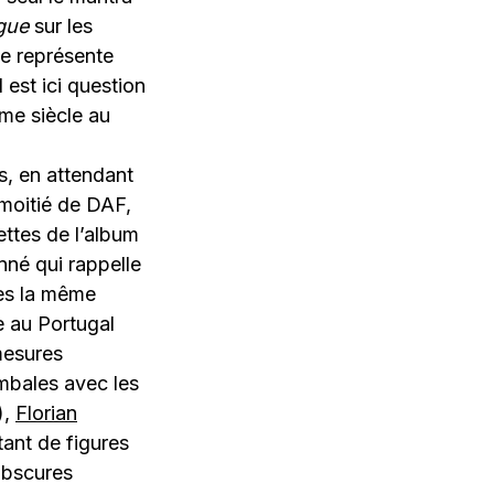
gue
sur les
lle représente
 est ici question
me siècle au
, en attendant
 moitié de DAF,
ettes de l’album
né qui rappelle
rès la même
e au Portugal
mesures
ombales avec les
),
Florian
tant de figures
obscures