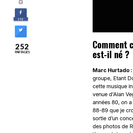
252
Comment ce
252
est-il né ?
PARTAGES
Marc Hurtado 
groupe, Etant D
cette musique ind
venue d’Alan Veg
années 80, on a 
88-89 que je cro
sortie d’un conce
des photos de Ri